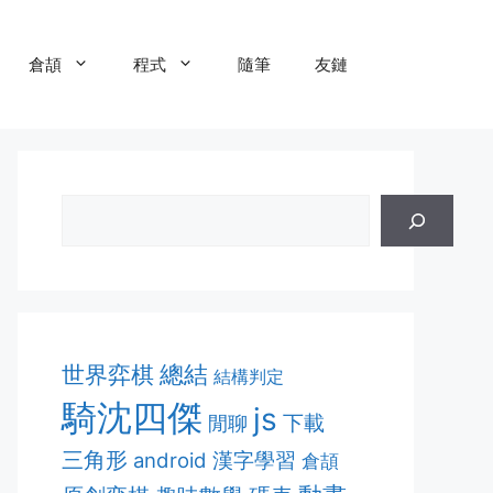
倉頡
程式
隨筆
友鏈
總結
世界弈棋
結構判定
騎沈四傑
js
下載
閒聊
三角形
漢字學習
android
倉頡