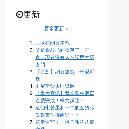
更新
更多更新 >
三菱棋網頁遊戲
哈哈倉頡已經發表了一年
多，現在還有人在誤用大新
倉頡
【原創】網頁遊戲：哥尼斯
堡
哥尼斯堡規則講解
【重大喜訊】我為歌狂網頁
遊戲完成！棋力超強！
這個七芒星和十二個點的移
動動畫值得研究一下
質數迷宮：一個全新的益智