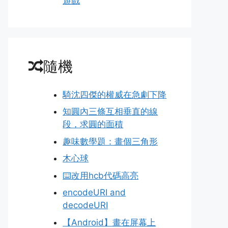
遊戲
隨機
騎沈四傑的權威在急劇下降
知圓內三條互相垂直的線
段，求圓的面積
趣味數學題：畫個三角形
木心球
⌨️改用hcb代碼高亮
encodeURI and
decodeURI
【Android】畫在屏幕上