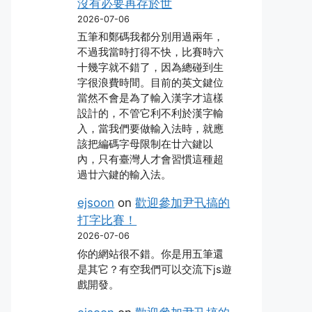
沒有必要再存於世
2026-07-06
五筆和鄭碼我都分別用過兩年，
不過我當時打得不快，比賽時六
十幾字就不錯了，因為總碰到生
字很浪費時間。目前的英文鍵位
當然不會是為了輸入漢字才這樣
設計的，不管它利不利於漢字輸
入，當我們要做輸入法時，就應
該把編碼字母限制在廿六鍵以
內，只有臺灣人才會習慣這種超
過廿六鍵的輸入法。
ejsoon
on
歡迎參加尹卂搞的
打字比賽！
2026-07-06
你的網站很不錯。你是用五筆還
是其它？有空我們可以交流下js遊
戲開發。