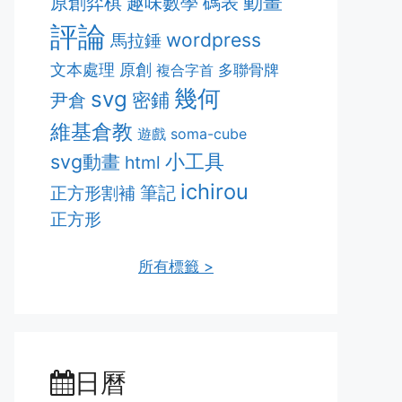
動畫
原創弈棋
趣味數學
碼表
評論
wordpress
馬拉錘
文本處理
原創
多聯骨牌
複合字首
幾何
svg
密鋪
尹倉
維基倉教
遊戲
soma-cube
svg動畫
小工具
html
ichirou
筆記
正方形割補
正方形
所有標籤 >
日曆