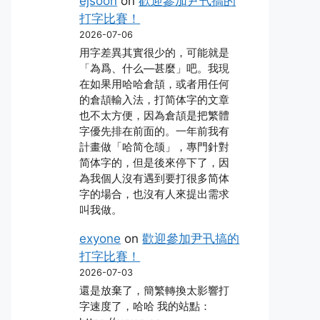
ejsoon
on
歡迎參加尹卂搞的
打字比賽！
2026-07-06
用字差異其實很少的，可能就是
「為爲、什么―甚麼」吧。我現
在如果用哈哈倉頡，或者用任何
的倉頡輸入法，打简体字的文章
也不太方便，因為倉頡是把繁體
字優先排在前面的。一年前我有
計畫做「哈简仓颉」，專門針對
简体字的，但是後來停下了，因
為我個人沒有遇到要打很多简体
字的場合，也沒有人來提出需求
叫我做。
exyone
on
歡迎參加尹卂搞的
打字比賽！
2026-07-03
還是放棄了，簡繁轉換太影響打
字速度了，哈哈 我的站點：