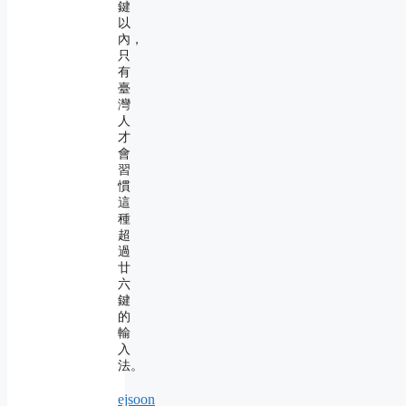
鍵
以
內，
只
有
臺
灣
人
才
會
習
慣
這
種
超
過
廿
六
鍵
的
輸
入
法。
ejsoon