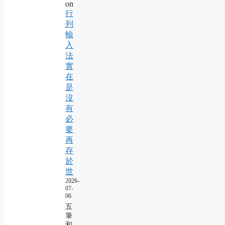
on
行
列
輸
入
法
實
在
是
沒
有
必
要
再
存
於
世
2026-
07-
06
五
筆
和