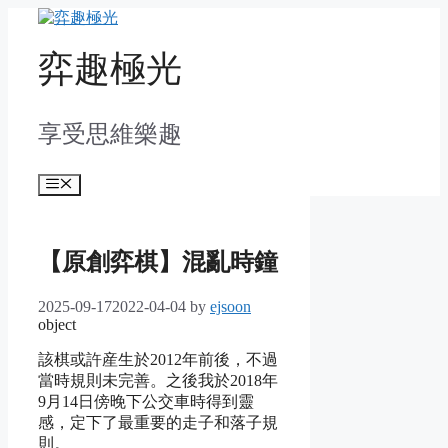
Skip
to
content
弈趣極光
享受思維樂趣
Menu
【原創弈棋】混亂時鐘
2025-09-17
2022-04-04
by
ejsoon
object
該棋或許産生於2012年前後，不過
當時規則未完善。之後我於2018年
9月14日傍晚下公交車時得到靈
感，定下了最重要的走子和落子規
則。