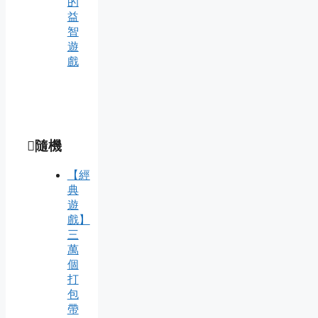
的
益
智
遊
戲
隨機
【經
典
遊
戲】
三
萬
個
打
包
帶