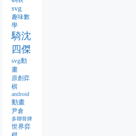
svg
趣味數
學
騎沈
四傑
svg動
畫
原創弈
棋
android
動畫
尹倉
多聯骨牌
世界弈
棋