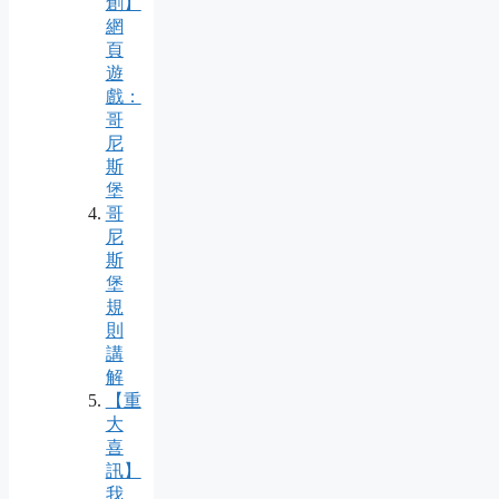
創】
網
頁
遊
戲：
哥
尼
斯
堡
哥
尼
斯
堡
規
則
講
解
【重
大
喜
訊】
我