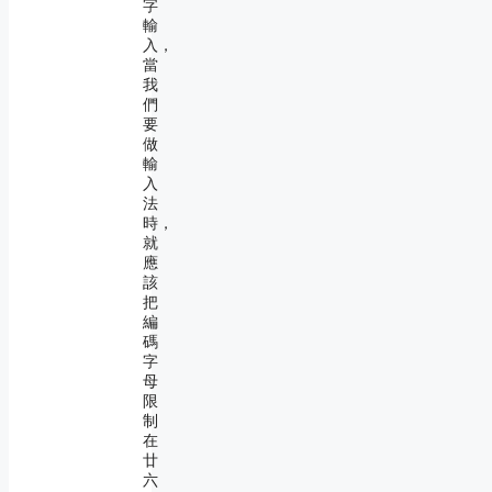
字
輸
入，
當
我
們
要
做
輸
入
法
時，
就
應
該
把
編
碼
字
母
限
制
在
廿
六