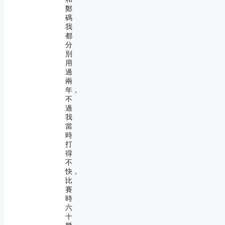
鄭
碼
我
都
分
別
用
過
兩
年，
不
過
我
當
時
打
得
不
快，
比
賽
時
六
十