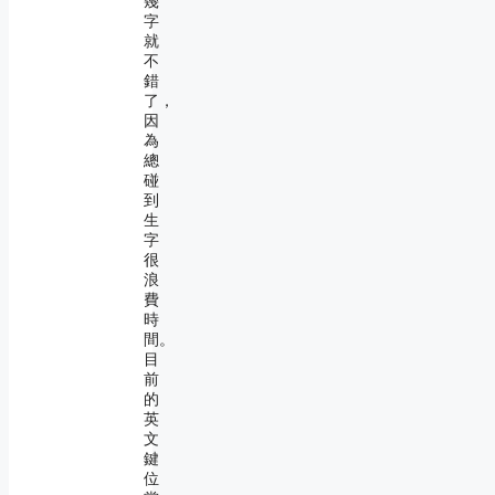
幾
字
就
不
錯
了，
因
為
總
碰
到
生
字
很
浪
費
時
間。
目
前
的
英
文
鍵
位