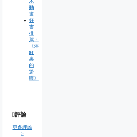
木
動
畫
好
書
推
薦：
《浴
缸
裏
的
驚
嘆》
評論
更多評論
>