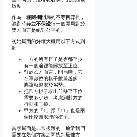
敏度。
作為一種
隨機開局
的
不等目
弈棋，
混亂時鐘並
不保證
每一個開局對於
雙方而言是絕對公平的。
初始局面的好壞大概用以下方式判
斷：
一方的所有棋子是否都至少
有一個途徑能歸放至正位。
對於乙方而言，開局時，它
在單數位的棋子數量越多，
應該就越處於劣勢。
把己方棋子取出並移至正位
需要多少步，考慮到對方的
行動和干擾。
甲方的「1」跟「11」也是兩
個比較難處理的棋子。
當然局面是非常複雜的，通常我們
需要在幾個方案之間找到最佳方