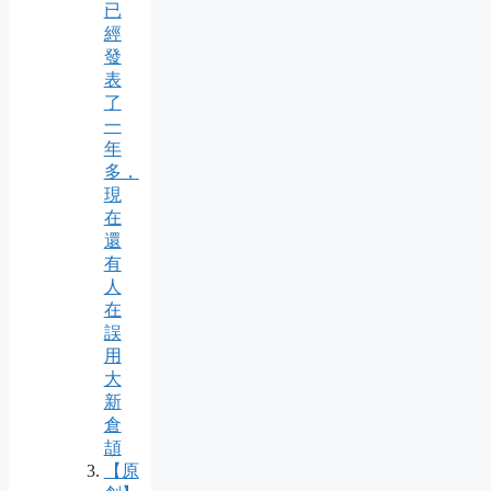
已
經
發
表
了
一
年
多，
現
在
還
有
人
在
誤
用
大
新
倉
頡
【原