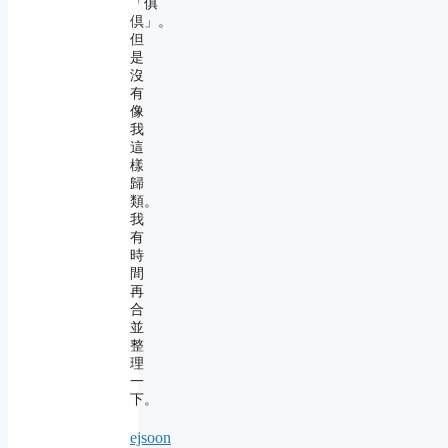
「俱
倶」。
但
是
沒
有
像
我
這
樣
歸
類。
我
有
時
間
再
合
並
整
理
一
下。
ejsoon