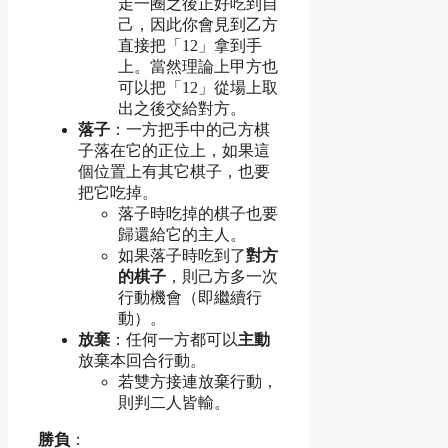
走一圈之後正好吃到自
己，因此你會見到乙方
直接把「12」拿到手
上。當然理論上甲方也
可以把「12」從場上取
出之後交給對方。
落子
：一方把手中的己方棋
子落在它的正位上，如果這
個位置上有其它棋子，也要
把它吃掉。
落子時吃掉的棋子也要
歸還給它的主人。
如果落子時吃到了
對方
的棋子
，則己方多一次
行動機會（即繼續行
動）。
放棄
：任何一方都可以
主動
放棄本回合行動。
若雙方接連放棄行動，
則判二人皆輸。
勝負
：