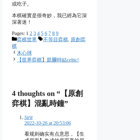
或吃子。
本棋確實是很奇妙，我已經為它深
深著迷！
Pages:
1
2
3
4
5
6
7
8
9
Categories
Tags
弈棋世界
不等目弈棋
,
原創弈
棋
木心球
【世界弈棋】凱爾特結celtic!
4 thoughts on “【原創
弈棋】混亂時鐘”
Sirit
2022-10-26 at 20:53:06
看规则确实有点意思，【生