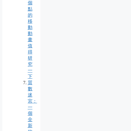
個
點
的
移
動
動
畫
值
得
研
究
一
下
質
數
迷
宮：
一
個
全
新