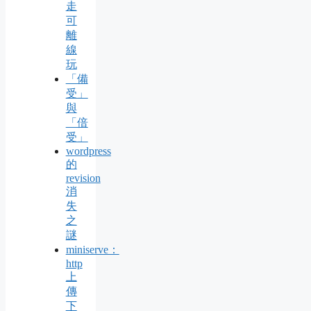
走
可
離
線
玩
「備
受」
與
「倍
受」
wordpress
的
revision
消
失
之
謎
miniserve：
http
上
傳
下