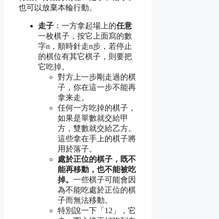
也可以放棄本輪行動。
走子
：一方拿起場上的
任意
一枚棋子，按它上面寫的數
字n，順時針走n步，若停止
的棋位有其它棋子，則要把
它吃掉。
對方上一步剛走過的棋
子，你在這一步不能再
拿来走。
任何一方吃掉的棋子，
如果是單數就交給甲
方，雙數就交給乙方。
這些拿在手上的棋子將
用於落子。
處於正位的棋子，既不
能再移動，也不能被吃
掉。
一些棋子可能會因
為不能吃處於正位的棋
子而無法移動。
特別說一下「12」，它