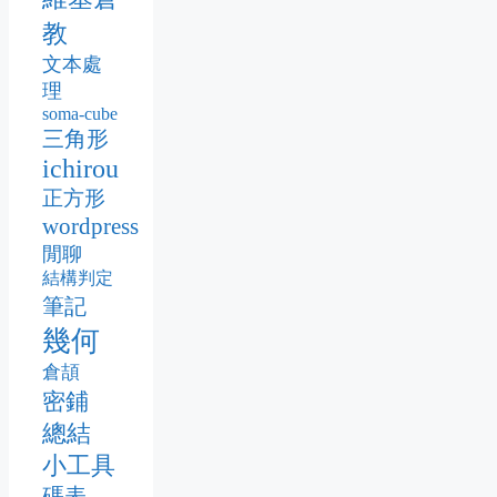
教
文本處
理
soma-cube
三角形
ichirou
正方形
wordpress
閒聊
結構判定
筆記
幾何
倉頡
密鋪
總結
小工具
碼表