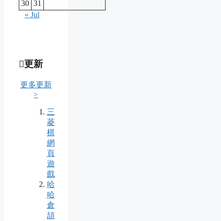
30
31
« Jul
更新
更多更新
>
三
菱
棋
網
頁
遊
戲
哈
哈
倉
頡