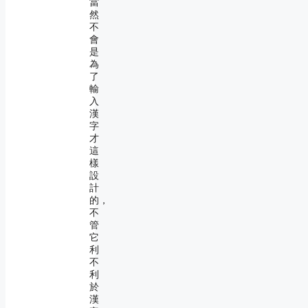
當
然
不
會
是
為
了
輸
入
漢
字
才
這
樣
設
計
的，
不
管
它
利
不
利
於
漢