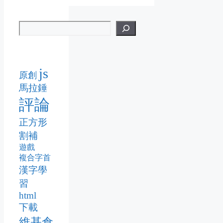
js
原創
馬拉錘
評論
正方形
割補
遊戲
複合字首
漢字學
習
html
下載
維基倉