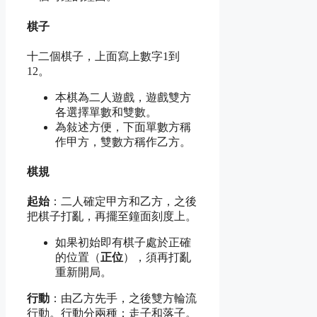
棋子
十二個棋子，上面寫上數字1到
12。
本棋為二人遊戲，遊戲雙方
各選擇單數和雙數。
為敍述方便，下面單數方稱
作甲方，雙數方稱作乙方。
棋規
起始
：二人確定甲方和乙方，之後
把棋子打亂，再擺至鐘面刻度上。
如果初始即有棋子處於正確
的位置（
正位
），須再打亂
重新開局。
行動
：由乙方先手，之後雙方輪流
行動。行動分兩種：走子和落子。