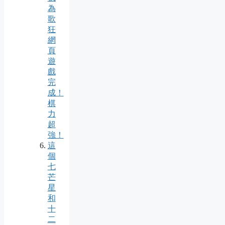
為
歌
狂
網
頁
遊
戲
完
成！
棋
力
超
強！
這
個
七
芒
星
和
十
二