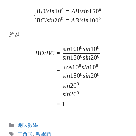
\begin{cases}BD/sin10⁰=
0
0
B
D
/
s
in
1
0
=
A
B
/
s
in
15
0
{
0
0
BC
/
s
in
2
0
=
A
B
/
s
in
10
0
所以
0
0
s
in
10
0
s
in
1
0
\begin{split}BD/BC&=\fra
B
D
/
BC
=
0
0
s
in
15
0
s
in
2
0
0
0
cos
1
0
s
in
1
0
=
0
0
s
in
15
0
s
in
2
0
0
s
in
2
0
=
0
s
in
2
0
=
1
Categories
趣味數學
Tags
三角形
,
數學題