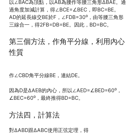
以∠BAC為頂點，以AB為腰作等腰三角形∆BAE。通
過角度加減計算，得∠BCE=∠BEC，即BC=BE。
AD的延長線交BE於F，∠FDB=30⁰，由等腰三角形
三線合一，得2FB=DB=BE。因此，BD=BC。
第三個方法，作角平分線，利用內心
性質
作∠CBD角平分線BE，連結DE。
因為D是∆AEB的內心，所以∠AED=∠BED=60⁰，
∠BEC=60⁰，最終推得BD=BC。
方法四，計算法
對∆ABD跟∆ABC使用正弦定理，得