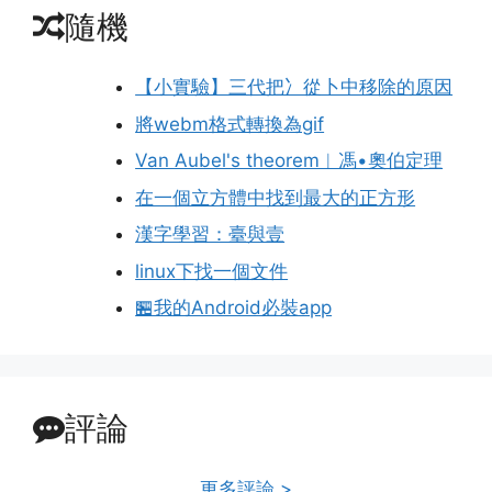
隨機
【小實驗】三代把冫從卜中移除的原因
將webm格式轉換為gif
Van Aubel's theorem︱馮•奧伯定理
在一個立方體中找到最大的正方形
漢字學習：臺與壹
linux下找一個文件
🏪我的Android必裝app
評論
更多評論 >