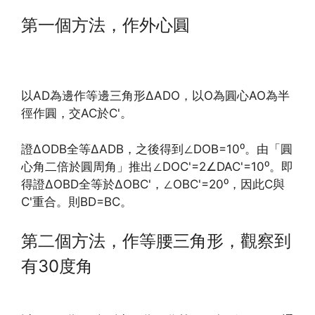
第一個方法，作外心圓
以AD為邊作等邊三角形∆ADO，以O為圓心AO為半
徑作圓，交AC於C'。
證∆ODB全等∆ADB，之後得到∠DOB=10⁰。由「圓
心角二倍於圓周角」推出∠DOC'=2∠DAC'=10⁰。即
得證∆OBD全等於∆OBC'，∠OBC'=20⁰，因此C與
C'重合。則BD=BC。
第二個方法，作等腰三角形，觀察到
有30度角