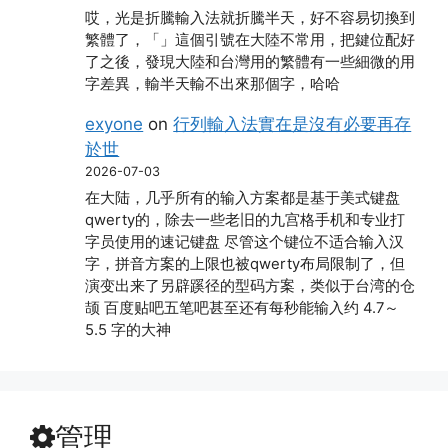
哎，光是折騰輸入法就折騰半天，好不容易切換到
繁體了，「」這個引號在大陸不常用，把鍵位配好
了之後，發現大陸和台灣用的繁體有一些細微的用
字差異，輸半天輸不出來那個字，哈哈
exyone
on
行列輸入法實在是沒有必要再存
於世
2026-07-03
在大陆，几乎所有的输入方案都是基于美式键盘
qwerty的，除去一些老旧的九宫格手机和专业打
字员使用的速记键盘 尽管这个键位不适合输入汉
字，拼音方案的上限也被qwerty布局限制了，但
演变出来了另辟蹊径的型码方案，类似于台湾的仓
颉 百度贴吧五笔吧甚至还有每秒能输入约 4.7～
5.5 字的大神
管理