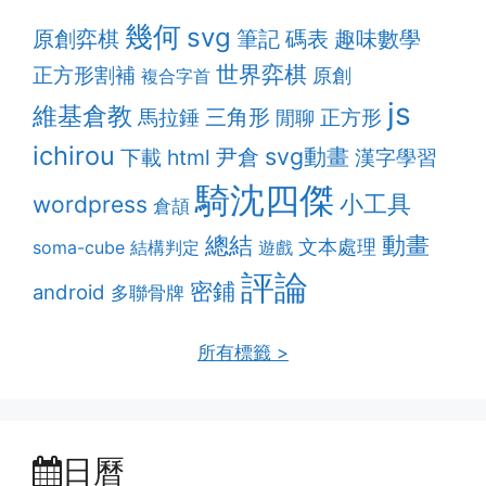
幾何
svg
原創弈棋
筆記
趣味數學
碼表
世界弈棋
正方形割補
原創
複合字首
js
維基倉教
三角形
馬拉錘
正方形
閒聊
ichirou
svg動畫
html
尹倉
漢字學習
下載
騎沈四傑
小工具
wordpress
倉頡
動畫
總結
文本處理
soma-cube
結構判定
遊戲
評論
密鋪
android
多聯骨牌
所有標籤 >
日曆