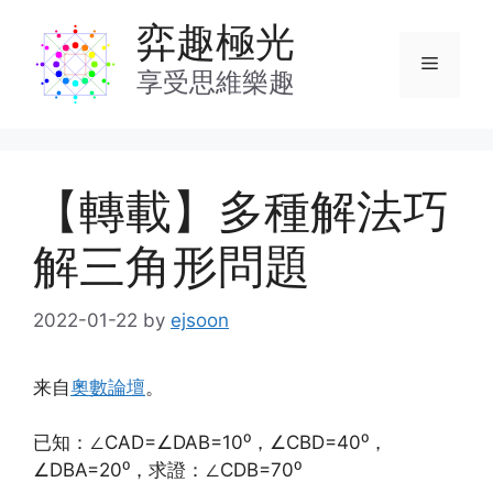
Skip
弈趣極光
to
Menu
content
享受思維樂趣
【轉載】多種解法巧
解三角形問題
2022-01-22
by
ejsoon
来自
奧數論壇
。
已知：∠CAD=∠DAB=10⁰，∠CBD=40⁰，
∠DBA=20⁰，求證：∠CDB=70⁰