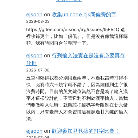
ejsoon
on
收集unicode cjk同偏旁的字
2026-08-03
https://gitee.com/eisoch/irg/issues/I5FR1Q 這
裡收錄更全，比如「俱倶」。但是沒有像我這樣歸
類。我有時間再合並整理一下。
ejsoon
on
行列輸入法實在是沒有必要再存
於世
2026-07-06
五筆和鄭碼我都分別用過兩年，不過我當時打得不
快，比賽時六十幾字就不錯了，因為總碰到生字很
浪費時間。目前的英文鍵位當然不會是為了輸入漢
字才這樣設計的，不管它利不利於漢字輸入，當我
們要做輸入法時，就應該把編碼字母限制在廿六鍵
以內，只有臺灣人才會習慣這種超過廿六鍵的輸入
法。
ejsoon
on
歡迎參加尹卂搞的打字比賽！
2026-07-06