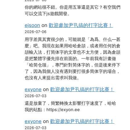
你的網站很不錯。你是用五筆還是其它？有空我們
可以交流下js遊戲開發。
ejsoon
on
歡迎參加尹卂搞的打字比賽！
2026-07-06
用字差異其實很少的，可能就是「為爲、什么―甚
麼」吧。我現在如果用哈哈倉頡，或者用任何的倉
頡輸入法，打简体字的文章也不太方便，因為倉頡
是把繁體字優先排在前面的。一年前我有計畫做
「哈简仓颉」，專門針對简体字的，但是後來停下
了，因為我個人沒有遇到要打很多简体字的場合，
也沒有人來提出需求叫我做。
exyone
on
歡迎參加尹卂搞的打字比賽！
2026-07-03
還是放棄了，簡繁轉換太影響打字速度了，哈哈
我的站點：https://exyon.ee
exyone
on
歡迎參加尹卂搞的打字比賽！
2026-07-03