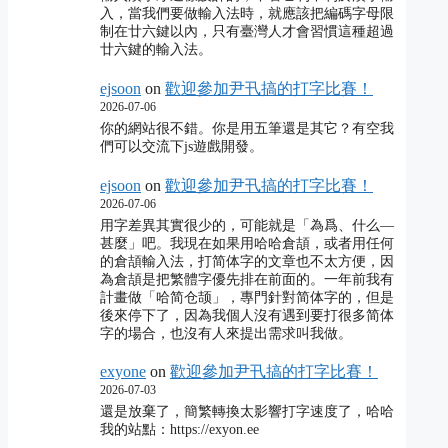
入，當我們要做輸入法時，就應該把編碼字母限
制在廿六鍵以內，只有臺灣人才會習慣這種超過
廿六鍵的輸入法。
ejsoon
on
歡迎參加尹卂搞的打字比賽！
2026-07-06
你的網站很不錯。你是用五筆還是其它？有空我
們可以交流下js遊戲開發。
ejsoon
on
歡迎參加尹卂搞的打字比賽！
2026-07-06
用字差異其實很少的，可能就是「為爲、什么―
甚麼」吧。我現在如果用哈哈倉頡，或者用任何
的倉頡輸入法，打简体字的文章也不太方便，因
為倉頡是把繁體字優先排在前面的。一年前我有
計畫做「哈简仓颉」，專門針對简体字的，但是
後來停下了，因為我個人沒有遇到要打很多简体
字的場合，也沒有人來提出需求叫我做。
exyone
on
歡迎參加尹卂搞的打字比賽！
2026-07-03
還是放棄了，簡繁轉換太影響打字速度了，哈哈
我的站點：https://exyon.ee