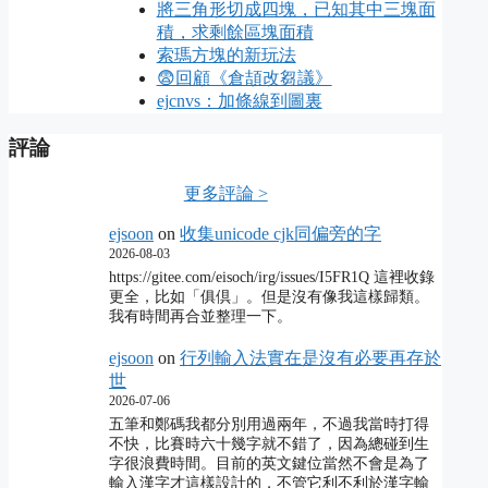
將三角形切成四塊，已知其中三塊面
積，求剩餘區塊面積
索瑪方塊的新玩法
😨回顧《倉頡改芻議》
ejcnvs：加條線到圖裏
評論
更多評論 >
ejsoon
on
收集unicode cjk同偏旁的字
2026-08-03
https://gitee.com/eisoch/irg/issues/I5FR1Q 這裡收錄
更全，比如「俱倶」。但是沒有像我這樣歸類。
我有時間再合並整理一下。
ejsoon
on
行列輸入法實在是沒有必要再存於
世
2026-07-06
五筆和鄭碼我都分別用過兩年，不過我當時打得
不快，比賽時六十幾字就不錯了，因為總碰到生
字很浪費時間。目前的英文鍵位當然不會是為了
輸入漢字才這樣設計的，不管它利不利於漢字輸