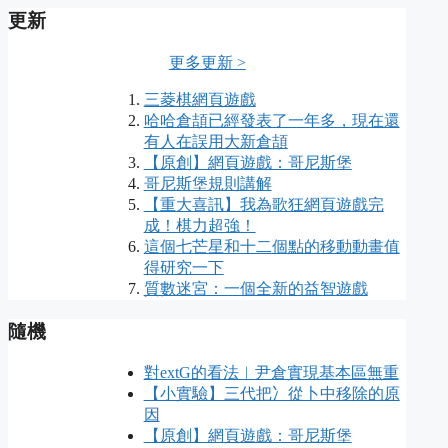
更新
更多更新 >
三菱棋網頁遊戲
哈哈倉頡已經發表了一年多，現在還
有人在誤用大新倉頡
【原創】網頁遊戲：哥尼斯堡
哥尼斯堡規則講解
【重大喜訊】我為歌狂網頁遊戲完
成！棋力超強！
這個七芒星和十二個點的移動動畫值
得研究一下
質數迷宮：一個全新的益智遊戲
隨機
對extG的看法︱尹倉實現基本區無重
【小實驗】三代把冫從卜中移除的原
因
【原創】網頁遊戲：哥尼斯堡