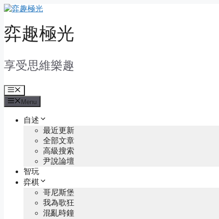
Skip
to
content
弈趣極光
享受思維樂趣
Menu
Menu
自述
最近更新
全部文章
高級搜索
尹說論壇
智玩
弈棋
哥尼斯堡
我為歌狂
混亂時鐘