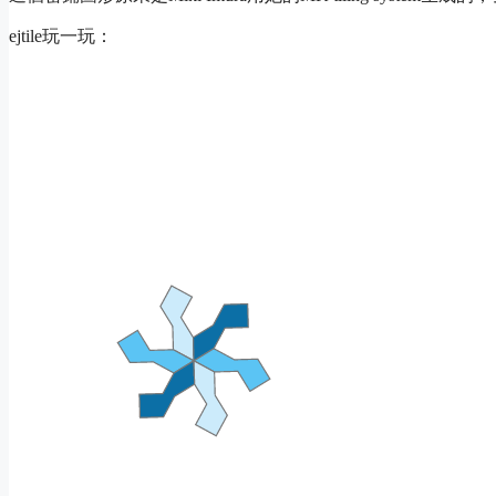
ejtile玩一玩
：