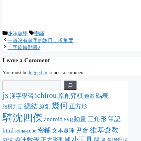
Categories
Tags
趣味數學
密鋪
一道沒有數字的題目，求角度
十字旋轉動畫2
Leave a Comment
You must be
logged in
to post a comment.
js
ichirou
原創弈棋
碼表
漢字學習
遊戲
幾何
總結
正方形
原創
結構判定
騎沈四傑
svg動畫
三角形
筆記
android
維基倉教
密鋪
尹倉
html
文本處理
soma-cube
svg
小工具
趣味數學
正方形割補
閒聊
多聯骨牌