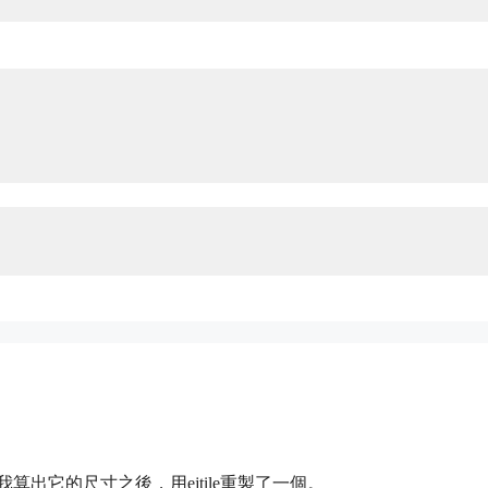
生成的，我算出它的尺寸之後，用ejtile重製了一個。