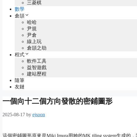
三菱棋
數學
倉頡
哈哈
尹規
尹倉
線上玩
倉頡之劫
程式
軟件工具
益智遊戲
建站歷程
隨筆
友鏈
一個向十二個方向發散的密鋪圖形
2025-08-17
by
ejsoon
這個密鋪圖形原來是Miki Imura用她的MK tiling system