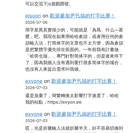
可以交流下js遊戲開發。
ejsoon
on
歡迎參加尹卂搞的打字比賽！
2026-07-06
用字差異其實很少的，可能就是「為爲、什么―甚
麼」吧。我現在如果用哈哈倉頡，或者用任何的倉
頡輸入法，打简体字的文章也不太方便，因為倉頡
是把繁體字優先排在前面的。一年前我有計畫做
「哈简仓颉」，專門針對简体字的，但是後來停下
了，因為我個人沒有遇到要打很多简体字的場合，
也沒有人來提出需求叫我做。
exyone
on
歡迎參加尹卂搞的打字比賽！
2026-07-03
還是放棄了，簡繁轉換太影響打字速度了，哈哈
我的站點：https://exyon.ee
exyone
on
歡迎參加尹卂搞的打字比賽！
2026-07-03
哎，光是折騰輸入法就折騰半天，好不容易切換到