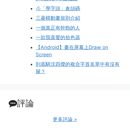
🐴「學字頭」倉頡碼
三菱棋動畫規則介紹
一個真正有幹勁的人
一款我喜愛的拾色器
【Android】畫在屏幕上Draw on
Screen
到底騎沈四傑的複合字首名單中有沒有
屎？
評論
更多評論 >