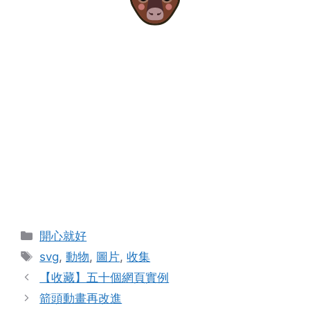
Categories
開心就好
Tags
svg
,
動物
,
圖片
,
收集
【收藏】五十個網頁實例
箭頭動畫再改進