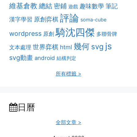
維基倉教
總結
密鋪
趣味數學
筆記
遊戲
評論
原創弈棋
漢字學習
soma-cube
騎沈四傑
wordpress
原創
多聯骨牌
js
幾何
svg
世界弈棋
html
文本處理
svg動畫
android
結構判定
所有標籤 >
日曆
全部文章 >