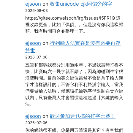
ejsoon
on
收集unicode cjk同偏旁的字
2026-08-03
https://gitee.com/eisoch/irg/issues/I5FR1Q 這
裡收錄更全，比如「俱倶」。但是沒有像我這樣歸
類。我有時間再合並整理一下。
ejsoon
on
行列輸入法實在是沒有必要再存
於世
2026-07-06
五筆和鄭碼我都分別用過兩年，不過我當時打得不
快，比賽時六十幾字就不錯了，因為總碰到生字很
浪費時間。目前的英文鍵位當然不會是為了輸入漢
字才這樣設計的，不管它利不利於漢字輸入，當我
們要做輸入法時，就應該把編碼字母限制在廿六鍵
以內，只有臺灣人才會習慣這種超過廿六鍵的輸入
法。
ejsoon
on
歡迎參加尹卂搞的打字比賽！
2026-07-06
你的網站很不錯。你是用五筆還是其它？有空我們