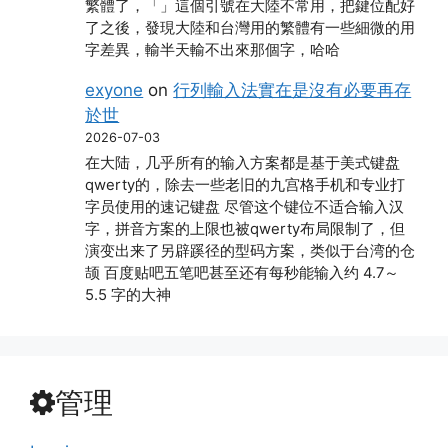
繁體了，「」這個引號在大陸不常用，把鍵位配好
了之後，發現大陸和台灣用的繁體有一些細微的用
字差異，輸半天輸不出來那個字，哈哈
exyone
on
行列輸入法實在是沒有必要再存
於世
2026-07-03
在大陆，几乎所有的输入方案都是基于美式键盘
qwerty的，除去一些老旧的九宫格手机和专业打
字员使用的速记键盘 尽管这个键位不适合输入汉
字，拼音方案的上限也被qwerty布局限制了，但
演变出来了另辟蹊径的型码方案，类似于台湾的仓
颉 百度贴吧五笔吧甚至还有每秒能输入约 4.7～
5.5 字的大神
管理