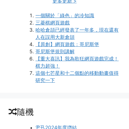
更多更新 >
一個關於「綠色」的冷知識
三菱棋網頁遊戲
哈哈倉頡已經發表了一年多，現在還有
人在誤用大新倉頡
【原創】網頁遊戲：哥尼斯堡
哥尼斯堡規則講解
【重大喜訊】我為歌狂網頁遊戲完成！
棋力超強！
這個七芒星和十二個點的移動動畫值得
研究一下
隨機
尹卂2024年度揔結