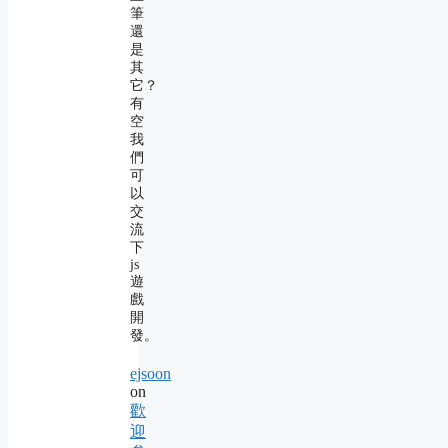
筆
還
是
其
它？
有
空
我
們
可
以
交
流
下
js
遊
戲
開
發。
ejsoon
on
歡
迎