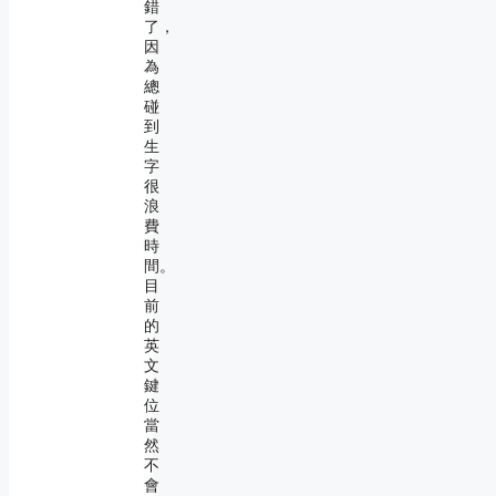
錯
了，
因
為
總
碰
到
生
字
很
浪
費
時
間。
目
前
的
英
文
鍵
位
當
然
不
會