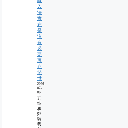
輸
入
法
實
在
是
沒
有
必
要
再
存
於
世
2026-
07-
06
五
筆
和
鄭
碼
我