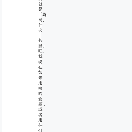
就
是
「為
爲、
什
么
―
甚
麼」
吧。
我
現
在
如
果
用
哈
哈
倉
頡，
或
者
用
任
何