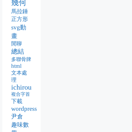
幾何
馬拉錘
正方形
svg動
畫
閒聊
總結
多聯骨牌
html
文本處
理
ichirou
複合字首
下載
wordpress
尹倉
趣味數