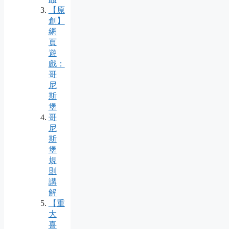
【原
創】
網
頁
遊
戲：
哥
尼
斯
堡
哥
尼
斯
堡
規
則
講
解
【重
大
喜