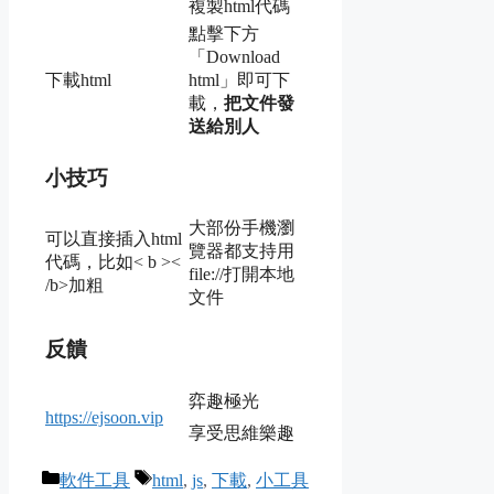
複製html代碼
點擊下方
「Download
下載html
html」即可下
載，
把文件發
送給別人
小技巧
大部份手機瀏
可以直接插入html
覽器都支持用
代碼，比如< b ><
file://打開本地
/b>加粗
文件
反饋
弈趣極光
https://ejsoon.vip
享受思維樂趣
Categories
Tags
軟件工具
html
,
js
,
下載
,
小工具