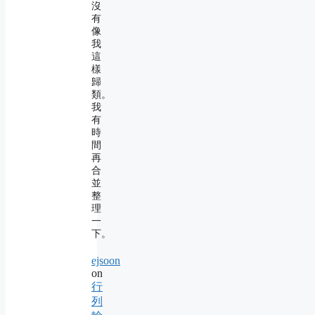
沒
有
像
我
這
樣
歸
類。
我
有
時
間
再
合
並
整
理
一
下。
ejsoon
on
行
列