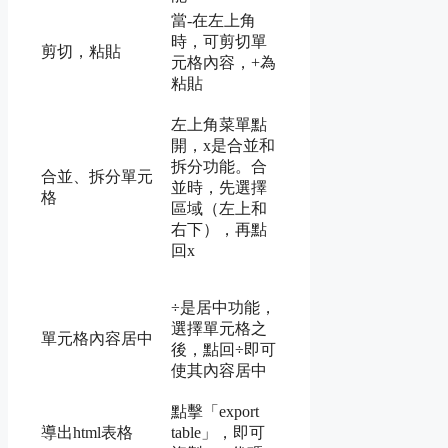
當-在左上角
時，可剪切單
剪切，粘貼
元格內容，+為
粘貼
左上角菜單點
開，x是合並和
拆分功能。合
合並、拆分單元
並時，先選擇
格
區域（左上和
右下），再點
回x
÷是居中功能，
選擇單元格之
單元格內容居中
後，點回÷即可
使其內容居中
點擊「export
導出html表格
table」，即可