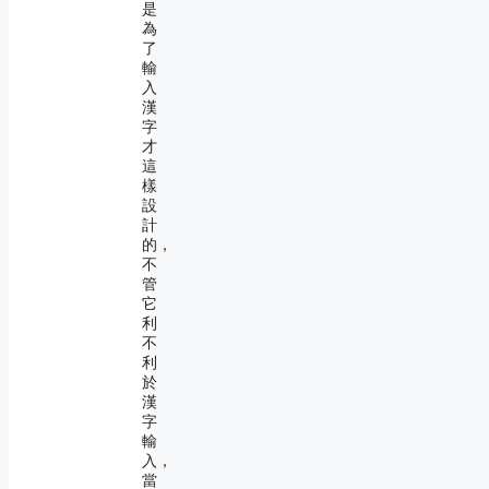
是
為
了
輸
入
漢
字
才
這
樣
設
計
的，
不
管
它
利
不
利
於
漢
字
輸
入，
當