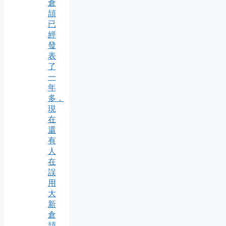
倉
頡
已
經
發
表
了
一
年
多，
現
在
還
有
人
在
誤
用
大
新
倉
頡