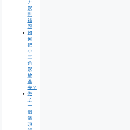
方
形
割
補
題
如
何
把
小
三
角
形
放
進
去？
做
了
一
個
箭
頭