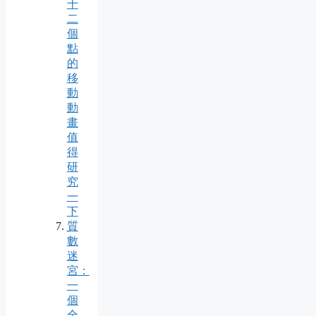
十
二
個
點
的
移
動
動
畫
值
得
研
究
一
下
質
數
迷
宮：
一
個
全