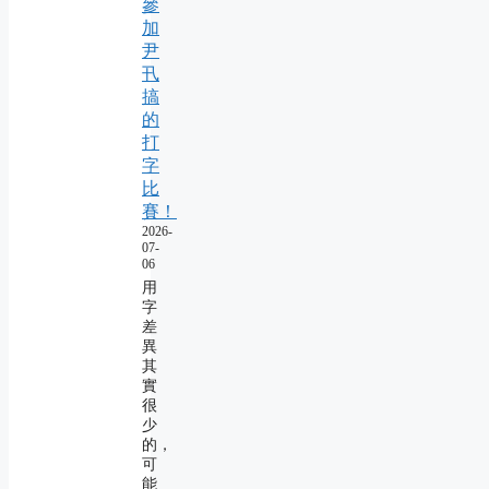
參
加
尹
卂
搞
的
打
字
比
賽！
2026-
07-
06
用
字
差
異
其
實
很
少
的，
可
能