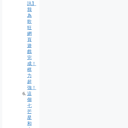
訊】
我
為
歌
狂
網
頁
遊
戲
完
成！
棋
力
超
強！
這
個
七
芒
星
和