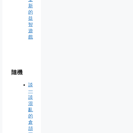
新
的
益
智
遊
戲
隨機
談
一
談
混
亂
的
倉
頡