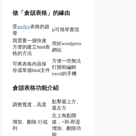
做「倉頡表格」的緣由
受
awfice
表格的啟
js可簡單實現
發
我需要一個快速
用於wordpress
方便的建立html表
網站
格的方法
方便一些無法
可將表格內容保
打開和編輯
存成單個html文件
excel的手機
倉頡表格功能介紹
點擊最上方、
調整寬度，高度
最左方
左上角點開
增加、刪除 行或
後，+和-即是
列
增加、刪除功
能