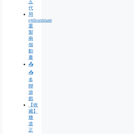
五
代
用
ejtileanimate
重
製
兩
個
動
畫
📤
📥
多
聯
遊
戲
【收
藏】
幾
道
正