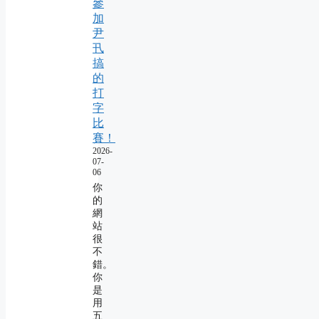
參
加
尹
卂
搞
的
打
字
比
賽！
2026-
07-
06
你
的
網
站
很
不
錯。
你
是
用
五