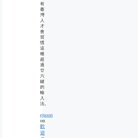
有
臺
灣
人
才
會
習
慣
這
種
超
過
廿
六
鍵
的
輸
入
法。
ejsoon
on
歡
迎