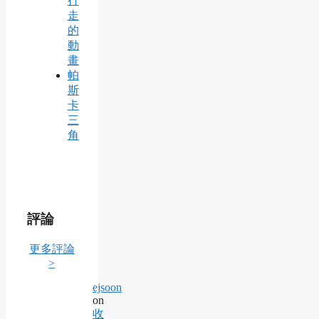
行
走
的
動
畫
帕
斯
卡
三
角
評論
更多評論
>
ejsoon
on
收