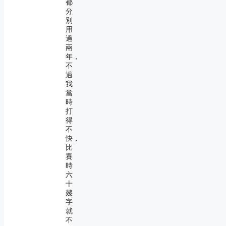
都
分
別
用
過
兩
年，
不
過
我
當
時
打
得
不
快，
比
賽
時
六
十
幾
字
就
不