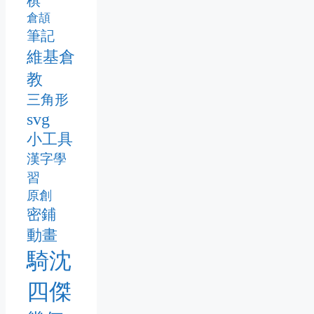
棋
倉頡
筆記
維基倉
教
三角形
svg
小工具
漢字學
習
原創
密鋪
動畫
騎沈
四傑