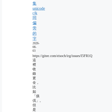
集
unicode
cjk
同
偏
旁
的
字
2026-
08-
03
https://gitee.com/eisoch/irg/issues/I5FR1Q
這
裡
收
錄
更
全，
比
如
「俱
倶」。
但
是