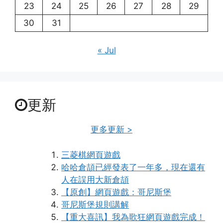
23
24
25
26
27
28
29
30
31
« Jul
更新
更多更新 >
三菱棋網頁遊戲
哈哈倉頡已經發表了一年多，現在還有
人在誤用大新倉頡
【原創】網頁遊戲：哥尼斯堡
哥尼斯堡規則講解
【重大喜訊】我為歌狂網頁遊戲完成！