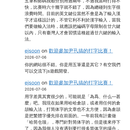
五筆和鄭碼我都分別用過兩年，不過我當時打得不
快，比賽時六十幾字就不錯了，因為總碰到生字很
浪費時間。目前的英文鍵位當然不會是為了輸入漢
字才這樣設計的，不管它利不利於漢字輸入，當我
們要做輸入法時，就應該把編碼字母限制在廿六鍵
以內，只有臺灣人才會習慣這種超過廿六鍵的輸入
法。
ejsoon
on
歡迎參加尹卂搞的打字比賽！
2026-07-06
你的網站很不錯。你是用五筆還是其它？有空我們
可以交流下js遊戲開發。
ejsoon
on
歡迎參加尹卂搞的打字比賽！
2026-07-06
用字差異其實很少的，可能就是「為爲、什么―甚
麼」吧。我現在如果用哈哈倉頡，或者用任何的倉
頡輸入法，打简体字的文章也不太方便，因為倉頡
是把繁體字優先排在前面的。一年前我有計畫做
「哈简仓颉」，專門針對简体字的，但是後來停下
了，因為我個人沒有遇到要打很多简体字的場合，