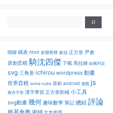
碼表
html
尹倉
正方形
閒聊
多聯骨牌
倉頡
騎沈四傑
原創弈棋
下載
馬拉錘
結構判定
svg
ichirou
動畫
wordpress
三角形
js
世界弈棋
android
原創
soma-cube
遊戲
小工具
漢字學習
正方形割補
複合字首
評論
幾何
svg動畫
總結
趣味數學
筆記
維基倉教
密鋪
文本處理