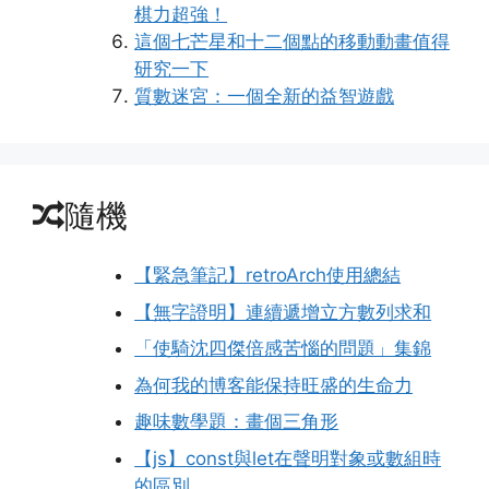
棋力超強！
這個七芒星和十二個點的移動動畫值得
研究一下
質數迷宮：一個全新的益智遊戲
隨機
【緊急筆記】retroArch使用總結
【無字證明】連續遞增立方數列求和
「使騎沈四傑倍感苦惱的問題」集錦
為何我的博客能保持旺盛的生命力
趣味數學題：畫個三角形
【js】const與let在聲明對象或數組時
的區別