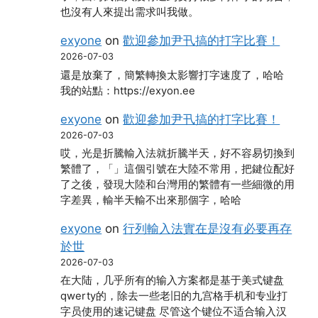
也沒有人來提出需求叫我做。
exyone
on
歡迎參加尹卂搞的打字比賽！
2026-07-03
還是放棄了，簡繁轉換太影響打字速度了，哈哈
我的站點：https://exyon.ee
exyone
on
歡迎參加尹卂搞的打字比賽！
2026-07-03
哎，光是折騰輸入法就折騰半天，好不容易切換到
繁體了，「」這個引號在大陸不常用，把鍵位配好
了之後，發現大陸和台灣用的繁體有一些細微的用
字差異，輸半天輸不出來那個字，哈哈
exyone
on
行列輸入法實在是沒有必要再存
於世
2026-07-03
在大陆，几乎所有的输入方案都是基于美式键盘
qwerty的，除去一些老旧的九宫格手机和专业打
字员使用的速记键盘 尽管这个键位不适合输入汉