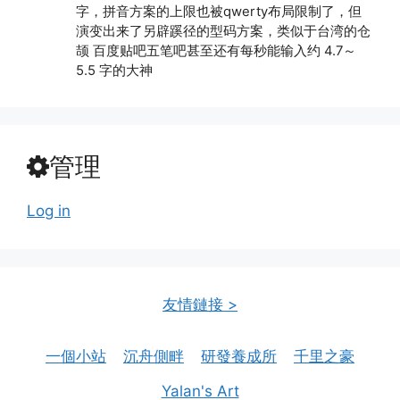
字，拼音方案的上限也被qwerty布局限制了，但
演变出来了另辟蹊径的型码方案，类似于台湾的仓
颉 百度贴吧五笔吧甚至还有每秒能输入约 4.7～
5.5 字的大神
管理
Log in
友情鏈接 >
一個小站
沉舟側畔
研發養成所
千里之豪
Yalan's Art