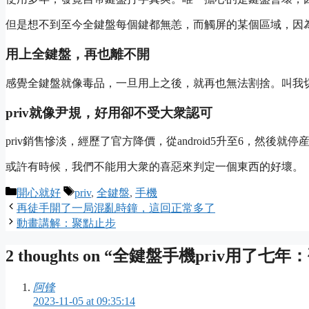
但是想不到至今全鍵盤每個鍵都無恙，而觸屏的某個區域，因
用上全鍵盤，再也離不開
感覺全鍵盤就像毒品，
一旦用上之後，就再也無法割捨。叫我
priv就像尹規，好用卻不受大衆認可
priv銷售慘淡，經歷了官方降價，從android5升至6，然後就停
或許有時候，我們不能用大衆的喜惡來判定一個東西的好壞。
Categories
Tags
開心就好
priv
,
全鍵盤
,
手機
再徒手開了一局混亂時鐘，這回正常多了
動畫講解：聚點止步
2 thoughts on “全鍵盤手機priv用
阿锋
2023-11-05 at 09:35:14