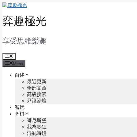
Skip
to
content
弈趣極光
享受思維樂趣
Menu
Menu
自述
最近更新
全部文章
高級搜索
尹說論壇
智玩
弈棋
哥尼斯堡
我為歌狂
混亂時鐘