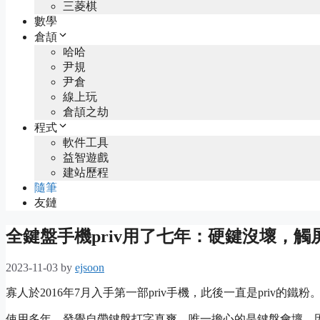
三菱棋
數學
倉頡
哈哈
尹規
尹倉
線上玩
倉頡之劫
程式
軟件工具
益智遊戲
建站歷程
隨筆
友鏈
全鍵盤手機priv用了七年：硬鍵沒壞，觸
2023-11-03
by
ejsoon
寡人於2016年7月入手第一部priv手機，此後一直是priv的鐵粉
使用多年，發覺自帶鍵盤打字真爽。唯一擔心的是鍵盤會壞，