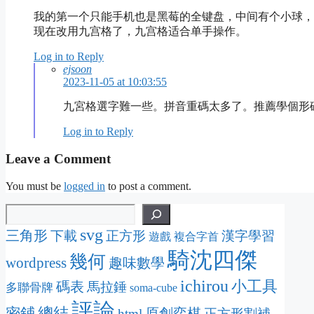
我的第一个只能手机也是黑莓的全键盘，中间有个小球，
现在改用九宫格了，九宫格适合单手操作。
Log in to Reply
ejsoon
2023-11-05 at 10:03:55
九宮格選字難一些。拼音重碼太多了。推薦學個形
Log in to Reply
Leave a Comment
You must be
logged in
to post a comment.
svg
三角形
下載
正方形
漢字學習
遊戲
複合字首
騎沈四傑
幾何
wordpress
趣味數學
ichirou
小工具
碼表
馬拉錘
多聯骨牌
soma-cube
評論
密鋪
總結
原創弈棋
html
正方形割補