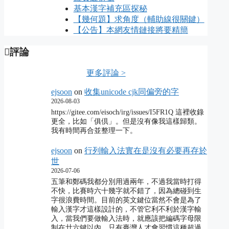
基本漢字補充區探秘
【幾何題】求角度（輔助線很關鍵）
【公告】本網友情鏈接將要精簡
評論
更多評論 >
ejsoon
on
收集unicode cjk同偏旁的字
2026-08-03
https://gitee.com/eisoch/irg/issues/I5FR1Q 這裡收錄
更全，比如「俱倶」。但是沒有像我這樣歸類。
我有時間再合並整理一下。
ejsoon
on
行列輸入法實在是沒有必要再存於
世
2026-07-06
五筆和鄭碼我都分別用過兩年，不過我當時打得
不快，比賽時六十幾字就不錯了，因為總碰到生
字很浪費時間。目前的英文鍵位當然不會是為了
輸入漢字才這樣設計的，不管它利不利於漢字輸
入，當我們要做輸入法時，就應該把編碼字母限
制在廿六鍵以內，只有臺灣人才會習慣這種超過