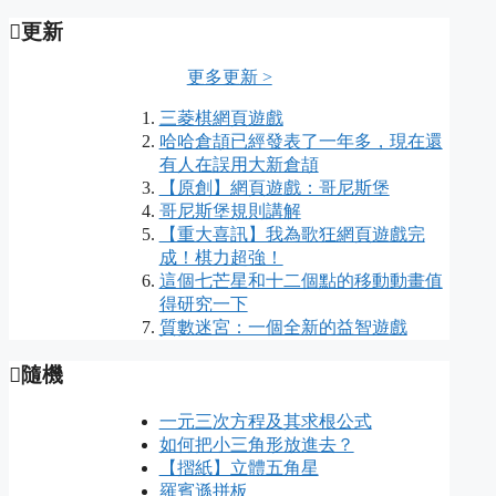
更新
更多更新 >
三菱棋網頁遊戲
哈哈倉頡已經發表了一年多，現在還
有人在誤用大新倉頡
【原創】網頁遊戲：哥尼斯堡
哥尼斯堡規則講解
【重大喜訊】我為歌狂網頁遊戲完
成！棋力超強！
這個七芒星和十二個點的移動動畫值
得研究一下
質數迷宮：一個全新的益智遊戲
隨機
一元三次方程及其求根公式
如何把小三角形放進去？
【摺紙】立體五角星
羅賓遜拼板