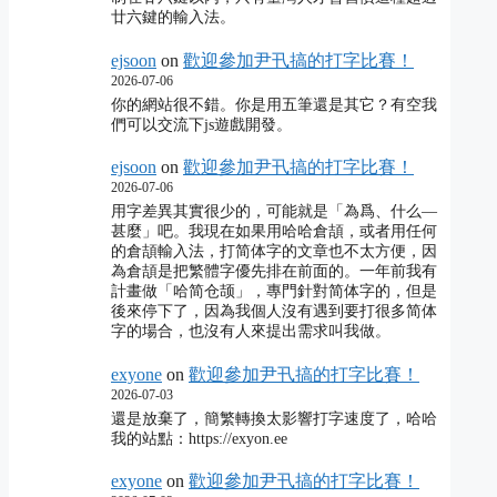
廿六鍵的輸入法。
ejsoon
on
歡迎參加尹卂搞的打字比賽！
2026-07-06
你的網站很不錯。你是用五筆還是其它？有空我
們可以交流下js遊戲開發。
ejsoon
on
歡迎參加尹卂搞的打字比賽！
2026-07-06
用字差異其實很少的，可能就是「為爲、什么―
甚麼」吧。我現在如果用哈哈倉頡，或者用任何
的倉頡輸入法，打简体字的文章也不太方便，因
為倉頡是把繁體字優先排在前面的。一年前我有
計畫做「哈简仓颉」，專門針對简体字的，但是
後來停下了，因為我個人沒有遇到要打很多简体
字的場合，也沒有人來提出需求叫我做。
exyone
on
歡迎參加尹卂搞的打字比賽！
2026-07-03
還是放棄了，簡繁轉換太影響打字速度了，哈哈
我的站點：https://exyon.ee
exyone
on
歡迎參加尹卂搞的打字比賽！