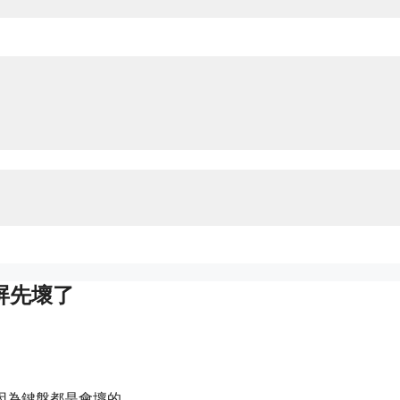
屏先壞了
。
因為鍵盤都是會壞的。