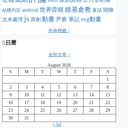
維基倉教
世界弈棋
android
閒聊
倉頡
結構判定
js
動畫
svg動畫
尹倉
筆記
文本處理
原創
所有標籤 >
日曆
全部文章 >
August 2026
S
M
T
W
T
F
S
1
2
3
4
5
6
7
8
9
10
11
12
13
14
15
16
17
18
19
20
21
22
23
24
25
26
27
28
29
30
31
« Jul