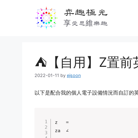
Skip
弈趣極光
to
content
享受思維樂趣
⛺【自用】Z置前
2022-01-11
by
ejsoon
以下是配合我的個人電子設備情況而自訂的
z	=

za	∠
