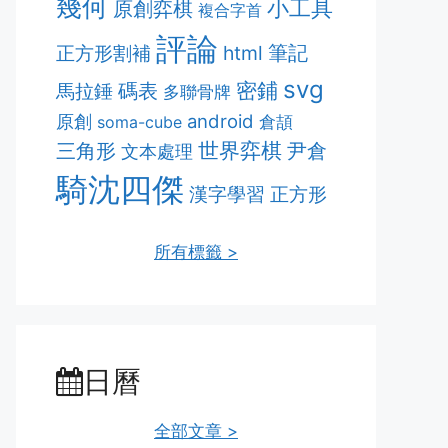
幾何
小工具
原創弈棋
複合字首
評論
筆記
正方形割補
html
svg
密鋪
碼表
馬拉錘
多聯骨牌
android
原創
soma-cube
倉頡
世界弈棋
三角形
尹倉
文本處理
騎沈四傑
漢字學習
正方形
所有標籤 >
日曆
全部文章 >