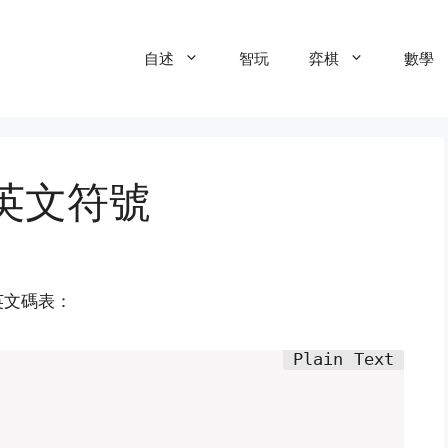
自述
智玩
弈棋
數學
英文符號
英文碼表：