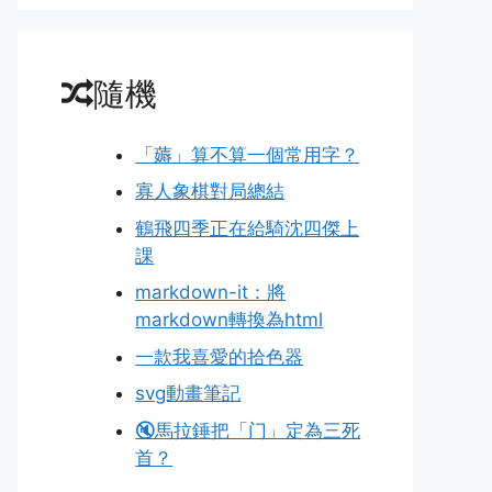
隨機
「薅」算不算一個常用字？
寡人象棋對局總結
鶴飛四季正在給騎沈四傑上
課
markdown-it：將
markdown轉換為html
一款我喜愛的拾色器
svg動畫筆記
🔇馬拉錘把「门」定為三死
首？