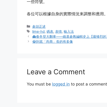
一些符號。
zk	[

zkk	✕

各位可以根據自身的實際情況来調整和應用
zl	]

zll	✖

Categories
倉頡正述
zm	>

Tags
lime-hd
,
碼表
,
表情
,
輸入法
zmm	→

🚑春冬登大翻車——維基倉教編輯史上【最慘烈的
😂到底「咼商」長的有多像
zn	<

zo	≤

zp	≥

zq	`

zqq	´

Leave a Comment
zr	~

zs	⌃

You must be
logged in
to post a comment
zt	±

zu	×

zuu	↑

zv	^
