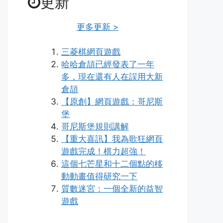
更新
更多更新 >
三菱棋網頁遊戲
哈哈倉頡已經發表了一年
多，現在還有人在誤用大新
倉頡
【原創】網頁遊戲：哥尼斯
堡
哥尼斯堡規則講解
【重大喜訊】我為歌狂網頁
遊戲完成！棋力超強！
這個七芒星和十二個點的移
動動畫值得研究一下
質數迷宮：一個全新的益智
遊戲