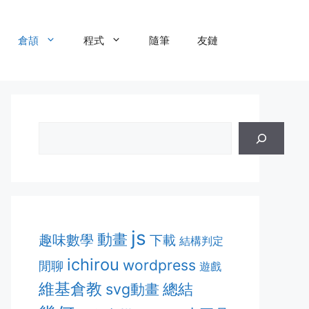
倉頡
程式
隨筆
友鏈
js
動畫
趣味數學
下載
結構判定
ichirou
wordpress
閒聊
遊戲
維基倉教
svg動畫
總結