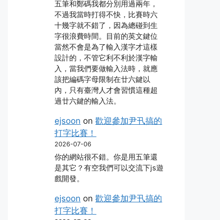
五筆和鄭碼我都分別用過兩年，
不過我當時打得不快，比賽時六
十幾字就不錯了，因為總碰到生
字很浪費時間。目前的英文鍵位
當然不會是為了輸入漢字才這樣
設計的，不管它利不利於漢字輸
入，當我們要做輸入法時，就應
該把編碼字母限制在廿六鍵以
內，只有臺灣人才會習慣這種超
過廿六鍵的輸入法。
ejsoon
on
歡迎參加尹卂搞的
打字比賽！
2026-07-06
你的網站很不錯。你是用五筆還
是其它？有空我們可以交流下js遊
戲開發。
ejsoon
on
歡迎參加尹卂搞的
打字比賽！