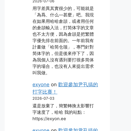
2026-07-06
用字差異其實很少的，可能就是
「為爲、什么―甚麼」吧。我現
在如果用哈哈倉頡，或者用任何
的倉頡輸入法，打简体字的文章
也不太方便，因為倉頡是把繁體
字優先排在前面的。一年前我有
計畫做「哈简仓颉」，專門針對
简体字的，但是後來停下了，因
為我個人沒有遇到要打很多简体
字的場合，也沒有人來提出需求
叫我做。
exyone
on
歡迎參加尹卂搞的
打字比賽！
2026-07-03
還是放棄了，簡繁轉換太影響打
字速度了，哈哈 我的站點：
https://exyon.ee
exyone
on
歡迎參加尹卂搞的