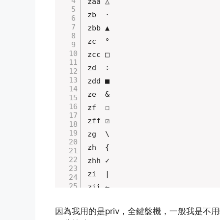
zaa	△

zb	·

zbb	▲

zc	°

zcc	□

zd	÷

zdd	■

ze	&

zf	☐

zff	☑

zg	\

zh	{

zhh	✓

zi	|

zii	←

zj	}

因為我用的是priv，全鍵盤機，一般我是
zjj	✔
