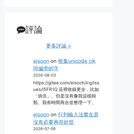
評論
更多評論 >
ejsoon
on
收集unicode cjk
同偏旁的字
2026-08-03
https://gitee.com/eisoch/irg/iss
ues/I5FR1Q 這裡收錄更全，比如
「俱倶」。但是沒有像我這樣歸
類。我有時間再合並整理一下。
ejsoon
on
行列輸入法實在是
沒有必要再存於世
2026-07-06