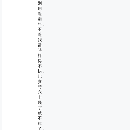
別
用
過
兩
年，
不
過
我
當
時
打
得
不
快，
比
賽
時
六
十
幾
字
就
不
錯
了，