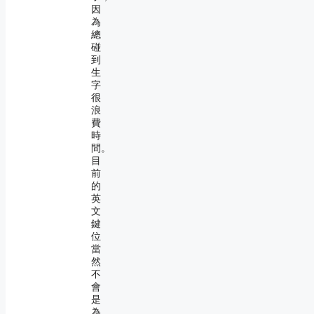
因
為
總
碰
到
生
字
很
浪
費
時
間。
目
前
的
英
文
鍵
位
當
然
不
會
是
為