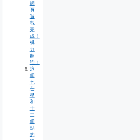
網
頁
遊
戲
完
成！
棋
力
超
強！
這
個
七
芒
星
和
十
二
個
點
的