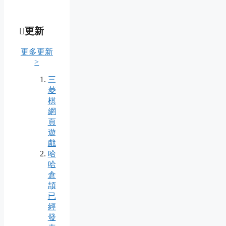
更新
更多更新
>
三
菱
棋
網
頁
遊
戲
哈
哈
倉
頡
已
經
發