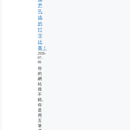
尹
卂
搞
的
打
字
比
賽！
2026-
07-
06
你
的
網
站
很
不
錯。
你
是
用
五
筆