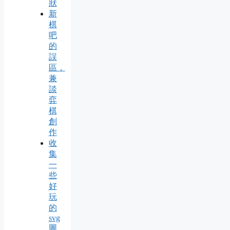
狀
新
棋
吧
的
誤
區，
兼
談
弈
棋
創
作
收
集
一
些
好
玩
的
svg
圖