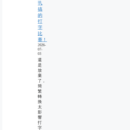
卂
搞
的
打
字
比
賽！
2026-
07-
03
還
是
放
棄
了，
簡
繁
轉
換
太
影
響
打
字