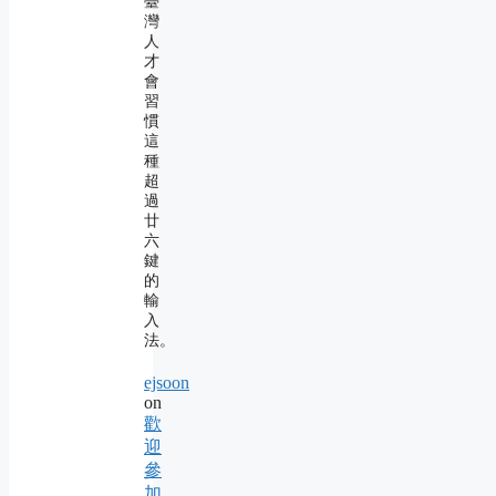
臺
灣
人
才
會
習
慣
這
種
超
過
廿
六
鍵
的
輸
入
法。
ejsoon
on
歡
迎
參
加