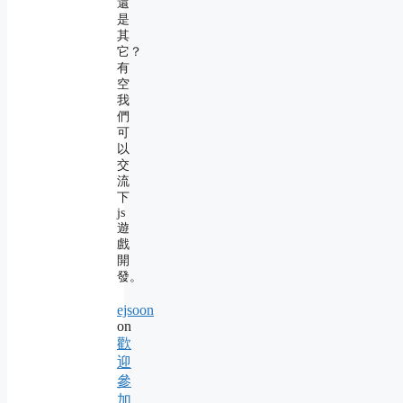
還
是
其
它？
有
空
我
們
可
以
交
流
下
js
遊
戲
開
發。
ejsoon
on
歡
迎
參
加