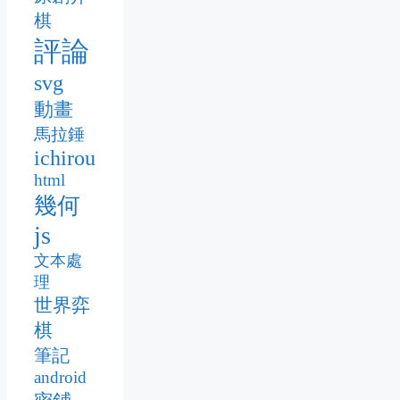
棋
評論
svg
動畫
馬拉錘
ichirou
html
幾何
js
文本處
理
世界弈
棋
筆記
android