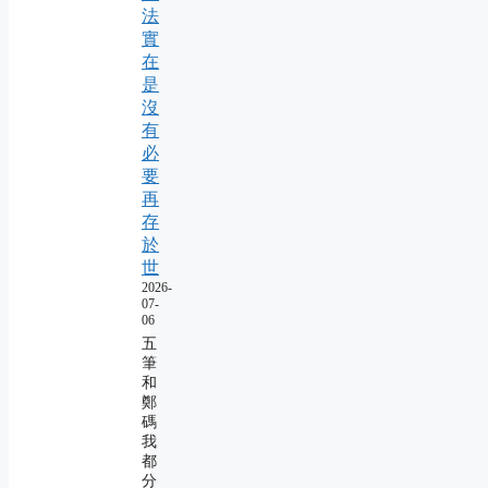
法
實
在
是
沒
有
必
要
再
存
於
世
2026-
07-
06
五
筆
和
鄭
碼
我
都
分