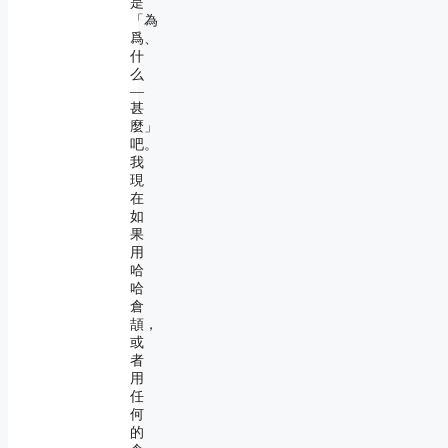
是
「為
爲、
什
么
―
甚
麼」
吧。
我
現
在
如
果
用
哈
哈
倉
頡，
或
者
用
任
何
的