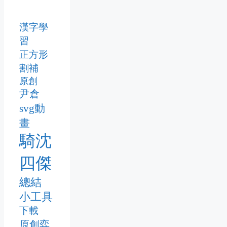
漢字學
習
正方形
割補
原創
尹倉
svg動
畫
騎沈
四傑
總結
小工具
下載
原創弈