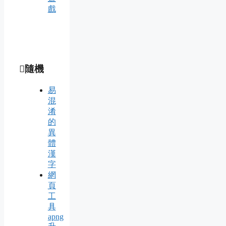
戲
隨機
易
混
淆
的
異
體
漢
字
網
頁
工
具
apng