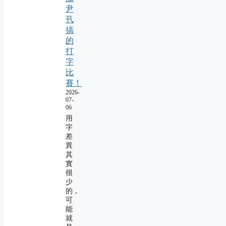
尹
卂
搞
的
打
字
比
賽！
2026-
07-
06
用
字
差
異
其
實
很
少
的，
可
能
就