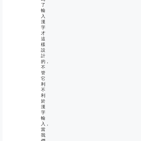
了
輸
入
漢
字
才
這
樣
設
計
的，
不
管
它
利
不
利
於
漢
字
輸
入，
當
我
們