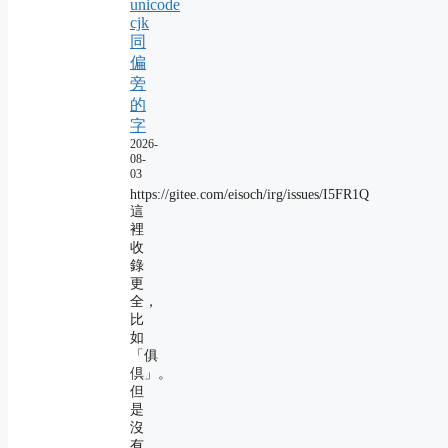
unicode
cjk
同
偏
旁
的
字
2026-
08-
03
https://gitee.com/eisoch/irg/issues/I5FR1Q
這
裡
收
錄
更
全，
比
如
「俱
倶」。
但
是
沒
有