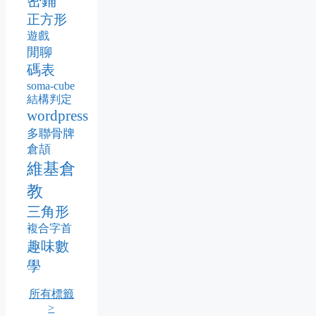
密鋪
正方形
遊戲
閒聊
碼表
soma-cube
結構判定
wordpress
多聯骨牌
倉頡
維基倉
教
三角形
複合字首
趣味數
學
所有標籤
>