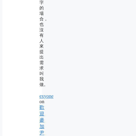
字
的
場
合，
也
沒
有
人
來
提
出
需
求
叫
我
做。
exyone
on
歡
迎
參
加
尹