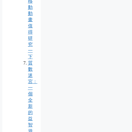
移
動
動
畫
值
得
研
究
一
下
質
數
迷
宮：
一
個
全
新
的
益
智
遊