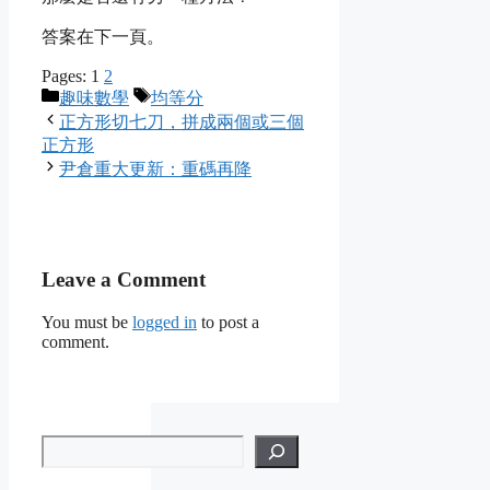
答案在下一頁。
Pages:
1
2
Categories
Tags
趣味數學
均等分
正方形切七刀，拼成兩個或三個
正方形
尹倉重大更新：重碼再降
Leave a Comment
You must be
logged in
to post a
comment.