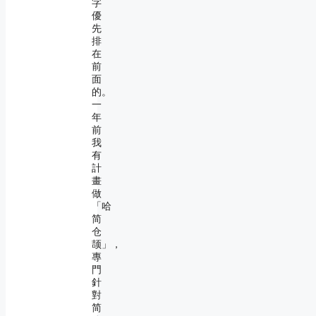
字
優
先
排
在
前
面
的。
一
年
前
我
有
計
畫
做
「哈
简
仓
颉」，
專
門
針
對
简