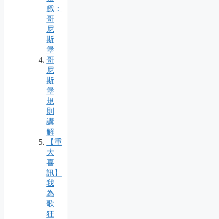
戲：
哥
尼
斯
堡
哥
尼
斯
堡
規
則
講
解
【重
大
喜
訊】
我
為
歌
狂