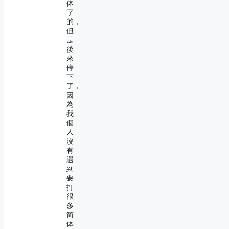
体
字
的，
但
是
後
來
停
下
了，
因
為
我
個
人
沒
有
遇
到
要
打
很
多
简
体