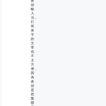
倉
頡
輸
入
法，
打
简
体
字
的
文
章
也
不
太
方
便，
因
為
倉
頡
是
把
繁
體