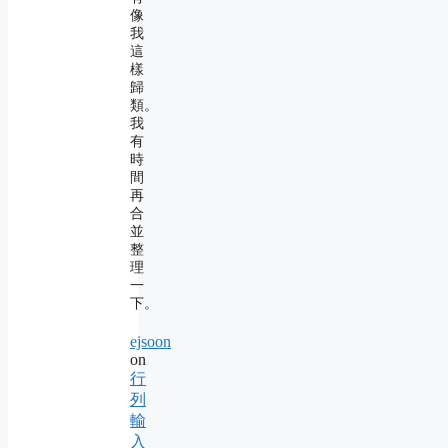
像
我
這
樣
歸
類。
我
有
時
間
再
合
並
整
理
一
下。
ejsoon
on
行
列
輸
入