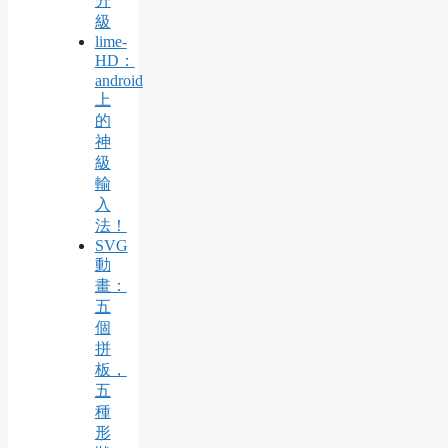
升
級
lime-
HD：
android
上
的
神
級
輸
入
法！
SVG
動
畫：
五
個
拼
板，
五
種
形