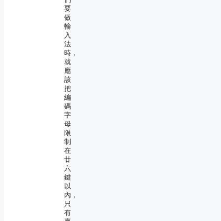
要
做
輸
入
法
時，
就
應
該
把
編
碼
字
母
限
制
在
廿
六
鍵
以
內，
只
有