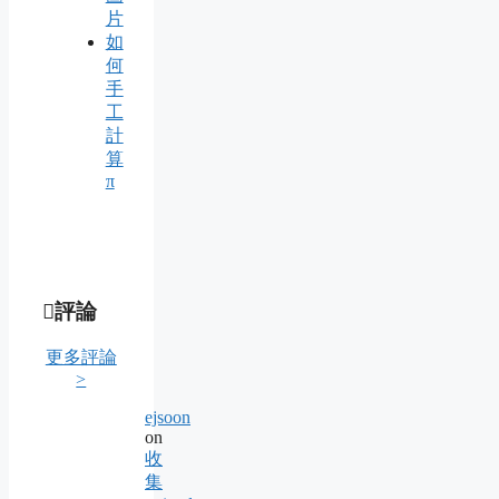
片
如
何
手
工
計
算
π
評論
更多評論
>
ejsoon
on
收
集