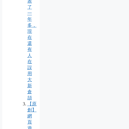
表
了
一
年
多，
現
在
還
有
人
在
誤
用
大
新
倉
頡
【原
創】
網
頁
遊