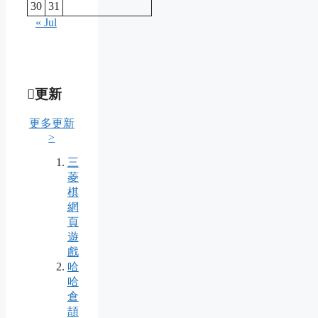
30
31
« Jul
更新
更多更新
>
三
菱
棋
網
頁
遊
戲
哈
哈
倉
頡