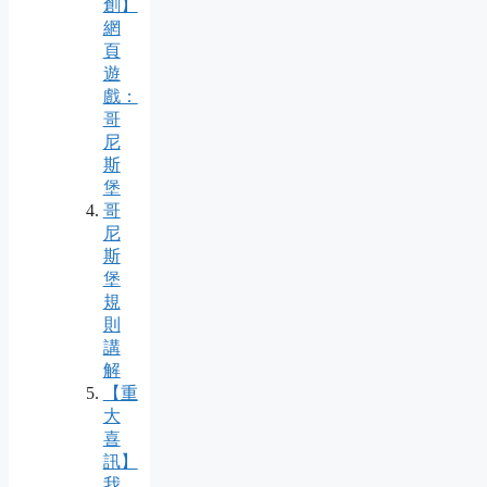
創】
網
頁
遊
戲：
哥
尼
斯
堡
哥
尼
斯
堡
規
則
講
解
【重
大
喜
訊】
我