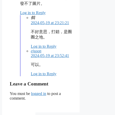
發不了圖片。
Log in to Reply
鶴
2024-05-19 at 23:21:21
不好意思，打錯，是圈
圈之地。
Log in to Reply
ejsoon
2024-05-19 at 23:52:41
可以。
Log in to Reply
Leave a Comment
You must be
logged in
to post a
comment.