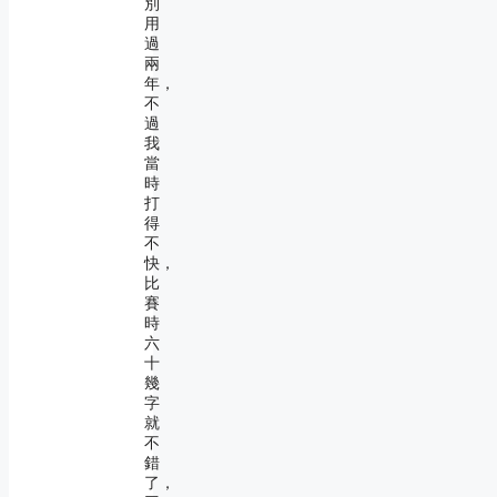
別
用
過
兩
年，
不
過
我
當
時
打
得
不
快，
比
賽
時
六
十
幾
字
就
不
錯
了，