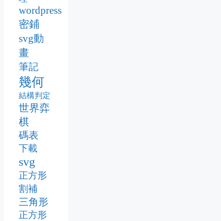
wordpress
密鋪
svg動
畫
筆記
幾何
結構判定
世界弈
棋
碼表
下載
svg
正方形
割補
三角形
正方形