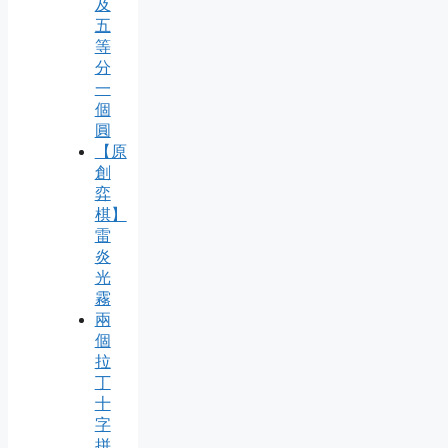
及
五
等
分
一
個
圓
【原
創
弈
棋】
雷
炎
光
霧
兩
個
拉
丁
十
字
拼