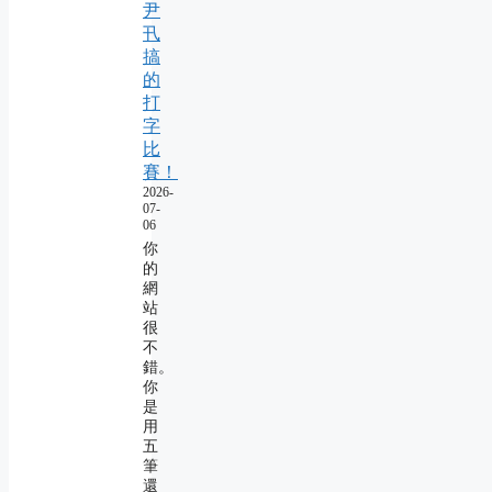
尹
卂
搞
的
打
字
比
賽！
2026-
07-
06
你
的
網
站
很
不
錯。
你
是
用
五
筆
還