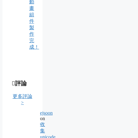
動
畫
組
件
製
作
完
成！
評論
更多評論
>
ejsoon
on
收
集
unicode