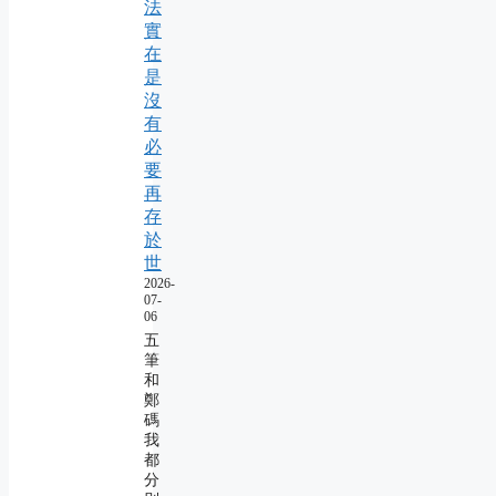
法
實
在
是
沒
有
必
要
再
存
於
世
2026-
07-
06
五
筆
和
鄭
碼
我
都
分