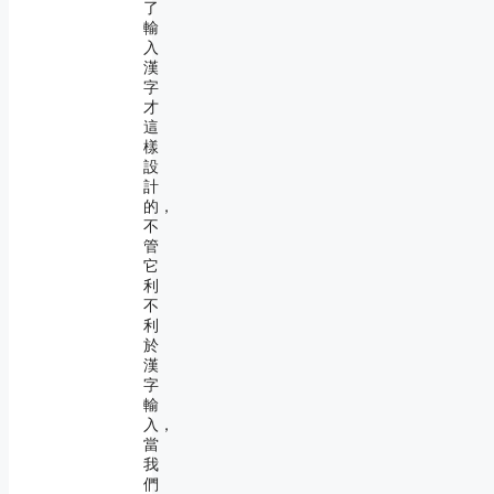
了
輸
入
漢
字
才
這
樣
設
計
的，
不
管
它
利
不
利
於
漢
字
輸
入，
當
我
們