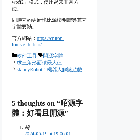
woff2」格式，使用起來非常方
便。
同時它的更新也比源樣明體等其它
字體要勤。
官方網站：
https://chiron-
fonts.github.io/
Categories
Tags
軟件工具
開源字體
求三角形面積最大值
skinnyRobot：機器人解謎遊戲
5 thoughts on “昭源字
體：好看且開源”
鶴
2024-05-19 at 19:06:01