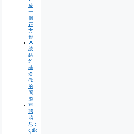
成
一
個
正
方
形
🐣
總
結
維
基
倉
教
的
問
題
重
磅
消
息：
ejtile