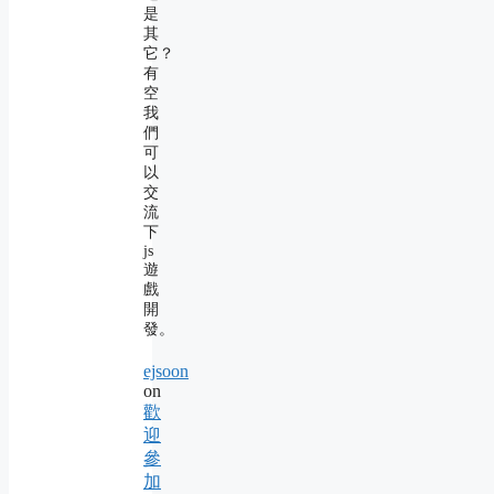
是
其
它？
有
空
我
們
可
以
交
流
下
js
遊
戲
開
發。
ejsoon
on
歡
迎
參
加