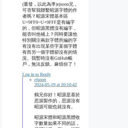
(重發，以此為準)ejsoon兄，
可否幫我聯繫昭源字體的作
者嗎？昭源宋體基本區
U+9FF0~U+9FFF是有編字
的，但昭源黑體沒有編字，
能否叫他補上？同時要讓他
特別關注兩款字體所編的字
有沒有出現某些字某個字體
有而另一個字體卻沒有的情
況。我暫時沒有GitHub帳
戶，無法反饋。麻煩你了！
Log in to Reply
ejsoon
2024-05-19 at 20:10:42
鶴兄你好！昭源是基於
思源製作的，思源沒有
昭源可能也就沒有。
昭源宋體和昭源黑體收
字數量如果不同的話，