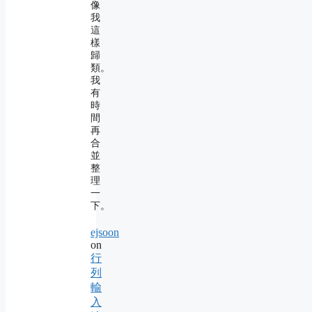
像
我
這
樣
歸
類。
我
有
時
間
再
合
並
整
理
一
下。
ejsoon
on
行
列
輸
入