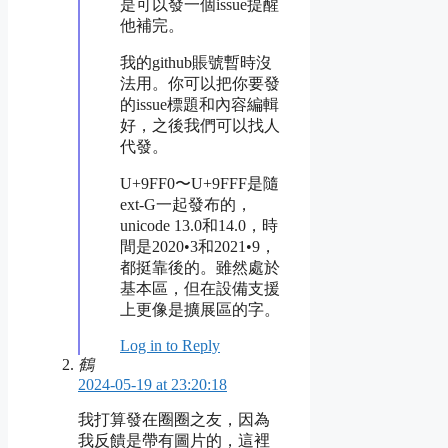
是可以發一個issue提醒
他補完。
我的github賬號暫時沒
法用。你可以把你要發
的issue標題和內容編輯
好，之後我們可以找人
代發。
U+9FF0〜U+9FFF是隨
ext-G一起發布的，
unicode 13.0和14.0，時
間是2020•3和2021•9，
都挺靠後的。雖然處於
基本區，但在設備支援
上更像是擴展區的字。
Log in to Reply
鶴
2024-05-19 at 23:20:18
我打算發在圈圈之友，因為
我反饋是帶有圖片的，這裡