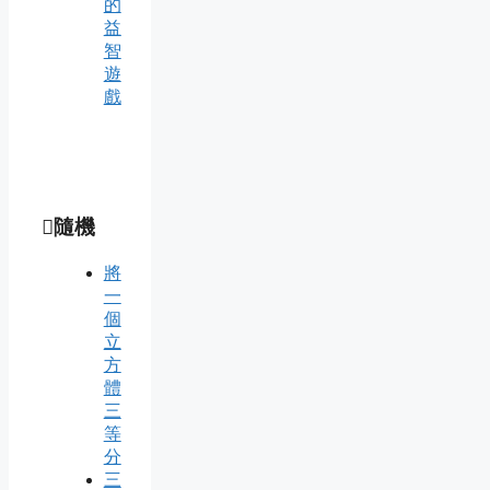
的
益
智
遊
戲
隨機
將
一
個
立
方
體
三
等
分
三