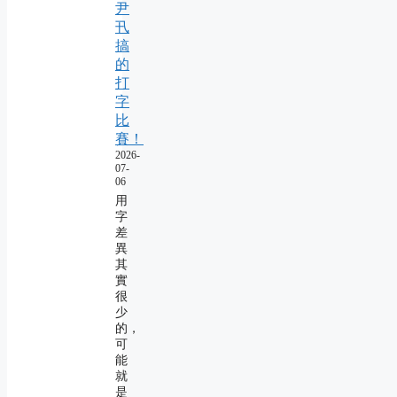
尹
卂
搞
的
打
字
比
賽！
2026-
07-
06
用
字
差
異
其
實
很
少
的，
可
能
就
是