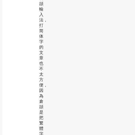
頡
輸
入
法，
打
简
体
字
的
文
章
也
不
太
方
便，
因
為
倉
頡
是
把
繁
體
字