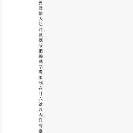
要
做
輸
入
法
時，
就
應
該
把
編
碼
字
母
限
制
在
廿
六
鍵
以
內，
只
有
臺