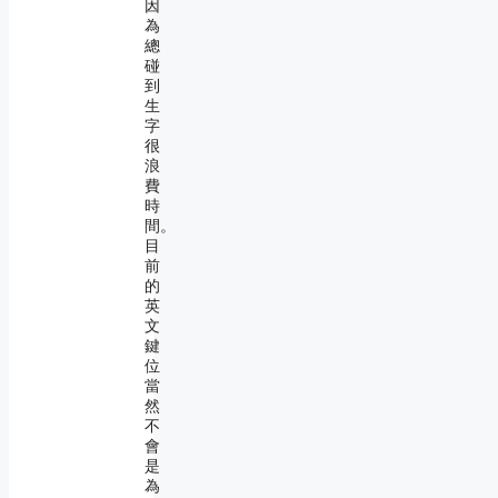
因
為
總
碰
到
生
字
很
浪
費
時
間。
目
前
的
英
文
鍵
位
當
然
不
會
是
為