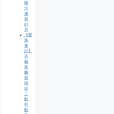
階
六
邊
形
幻
方
【緊
急
筆
記】
不
截
長
圓
規
找
出
二
點
中
點