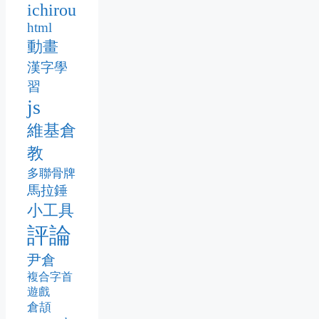
ichirou
html
動畫
漢字學
習
js
維基倉
教
多聯骨牌
馬拉錘
小工具
評論
尹倉
複合字首
遊戲
倉頡