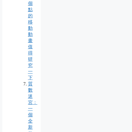
個
點
的
移
動
動
畫
值
得
研
究
一
下
質
數
迷
宮：
一
個
全
新