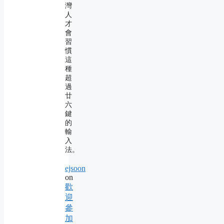
灣
人
才
會
習
慣
這
種
超
過
廿
六
鍵
的
輸
入
法。
ejsoon
on
歡
迎
參
加