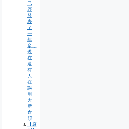
已
經
發
表
了
一
年
多，
現
在
還
有
人
在
誤
用
大
新
倉
頡
【原