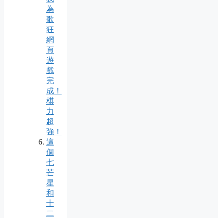
為
歌
狂
網
頁
遊
戲
完
成！
棋
力
超
強！
這
個
七
芒
星
和
十
二