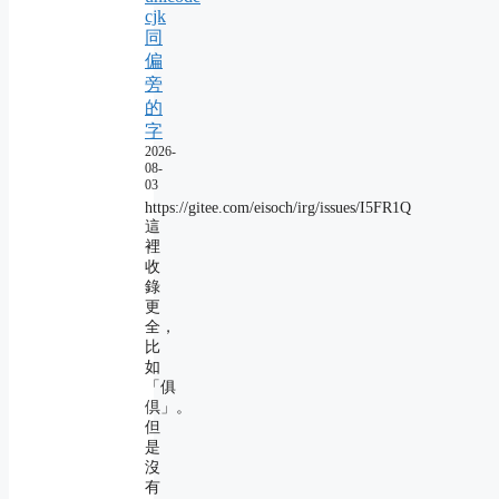
cjk
同
偏
旁
的
字
2026-
08-
03
https://gitee.com/eisoch/irg/issues/I5FR1Q
這
裡
收
錄
更
全，
比
如
「俱
倶」。
但
是
沒
有