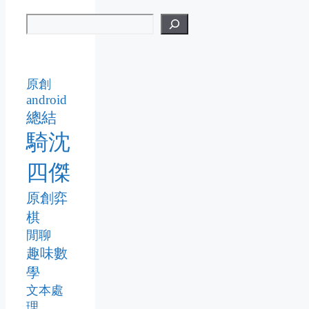
原創
android
總結
騎沈
四傑
原創弈
棋
閒聊
趣味數
學
文本處
理