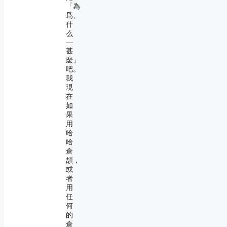
「為
爲、
什
么
―
甚
麼」
吧。
我
現
在
如
果
用
哈
哈
倉
頡，
或
者
用
任
何
的
倉