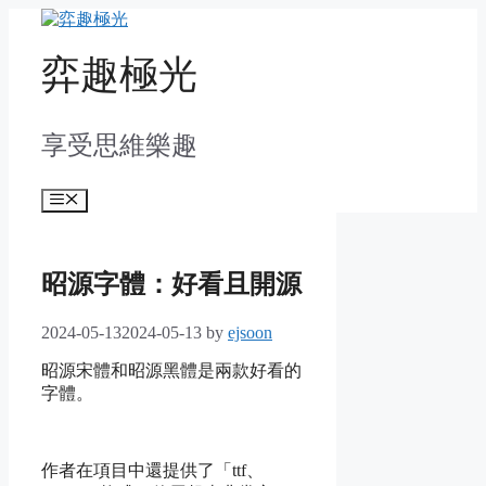
Skip
to
content
弈趣極光
享受思維樂趣
Menu
昭源字體：好看且開源
2024-05-13
2024-05-13
by
ejsoon
昭源宋體和昭源黑體是兩款好看的
字體。
作者在項目中還提供了「ttf、