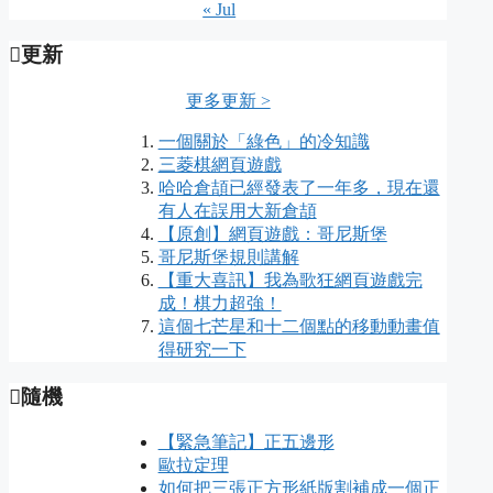
« Jul
更新
更多更新 >
一個關於「綠色」的冷知識
三菱棋網頁遊戲
哈哈倉頡已經發表了一年多，現在還
有人在誤用大新倉頡
【原創】網頁遊戲：哥尼斯堡
哥尼斯堡規則講解
【重大喜訊】我為歌狂網頁遊戲完
成！棋力超強！
這個七芒星和十二個點的移動動畫值
得研究一下
隨機
【緊急筆記】正五邊形
歐拉定理
如何把三張正方形紙版割補成一個正