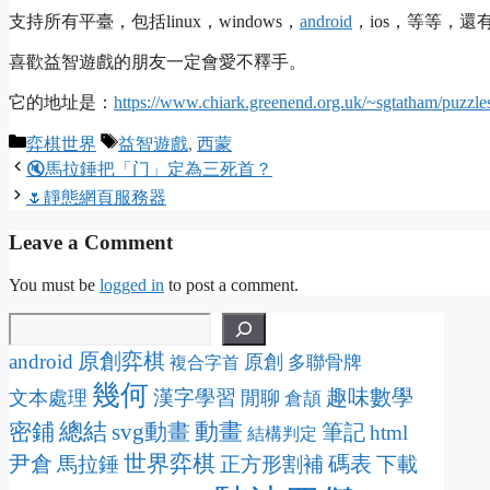
支持所有平臺，包括linux，windows，
android
，ios，等等，還有
喜歡益智遊戲的朋友一定會愛不釋手。
它的地址是：
https://www.chiark.greenend.org.uk/~sgtatham/puzzle
Categories
Tags
弈棋世界
益智遊戲
,
西蒙
🔇馬拉錘把「门」定為三死首？
🌷靜態網頁服務器
Leave a Comment
You must be
logged in
to post a comment.
原創弈棋
android
原創
多聯骨牌
複合字首
幾何
趣味數學
漢字學習
文本處理
閒聊
倉頡
動畫
密鋪
總結
svg動畫
筆記
html
結構判定
尹倉
世界弈棋
碼表
馬拉錘
正方形割補
下載