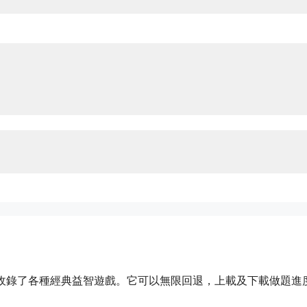
ion，西蒙益智遊戲集合，收錄了各種經典益智遊戲。它可以無限回退，上載及下載做題