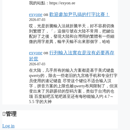
我的站點：https://exyon.ee
exyone
on
歡迎參加尹卂搞的打字比賽！
2026-07-03
哎，光是折騰輸入法就折騰半天，好不容易切換
到繁體了，「」這個引號在大陸不常用，把鍵位
配好了之後，發現大陸和台灣用的繁體有一些細
微的用字差異，輸半天輸不出來那個字，哈哈
exyone
on
行列輸入法實在是沒有必要再存
於世
2026-07-03
在大陆，几乎所有的输入方案都是基于美式键盘
qwerty的，除去一些老旧的九宫格手机和专业打字
员使用的速记键盘 尽管这个键位不适合输入汉
字，拼音方案的上限也被qwerty布局限制了，但演
变出来了另辟蹊径的型码方案，类似于台湾的仓
颉 百度贴吧五笔吧甚至还有每秒能输入约 4.7～
5.5 字的大神
管理
Log in