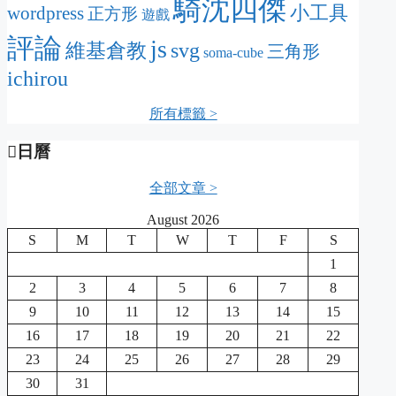
騎沈四傑
wordpress
小工具
正方形
遊戲
評論
js
svg
維基倉教
三角形
soma-cube
ichirou
所有標籤 >
日曆
全部文章 >
August 2026
S
M
T
W
T
F
S
1
2
3
4
5
6
7
8
9
10
11
12
13
14
15
16
17
18
19
20
21
22
23
24
25
26
27
28
29
30
31