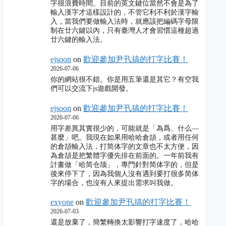
字很浪費時間。目前的英文鍵位當然不會是為了
輸入漢字才這樣設計的，不管它利不利於漢字輸
入，當我們要做輸入法時，就應該把編碼字母限
制在廿六鍵以內，只有臺灣人才會習慣這種超過
廿六鍵的輸入法。
ejsoon
on
歡迎參加尹卂搞的打字比賽！
2026-07-06
你的網站很不錯。你是用五筆還是其它？有空我
們可以交流下js遊戲開發。
ejsoon
on
歡迎參加尹卂搞的打字比賽！
2026-07-06
用字差異其實很少的，可能就是「為爲、什么―
甚麼」吧。我現在如果用哈哈倉頡，或者用任何
的倉頡輸入法，打简体字的文章也不太方便，因
為倉頡是把繁體字優先排在前面的。一年前我有
計畫做「哈简仓颉」，專門針對简体字的，但是
後來停下了，因為我個人沒有遇到要打很多简体
字的場合，也沒有人來提出需求叫我做。
exyone
on
歡迎參加尹卂搞的打字比賽！
2026-07-03
還是放棄了，簡繁轉換太影響打字速度了，哈哈