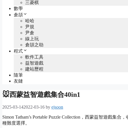
三菱棋
數學
倉頡
哈哈
尹規
尹倉
線上玩
倉頡之劫
程式
軟件工具
益智遊戲
建站歷程
隨筆
友鏈
🐭西蒙益智遊戲集合40in1
2025-03-14
2022-03-16
by
ejsoon
Simon Tatham’s Portable Puzzle Collect
種難度選擇。