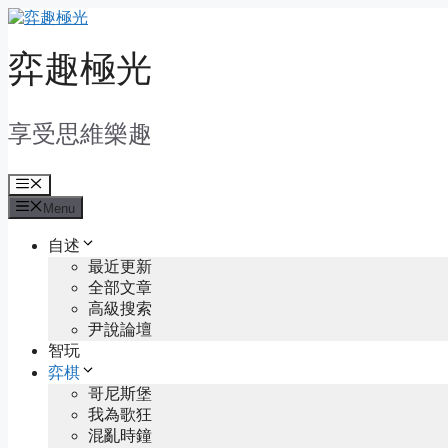
Skip
to
content
弈趣極光
享受思維樂趣
Menu
Menu
自述
最近更新
全部文章
高級搜索
尹說論壇
智玩
弈棋
哥尼斯堡
我為歌狂
混亂時鐘