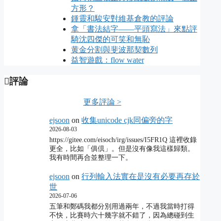
方形？
鍾靈和駿安對維基倉教的評論
拿「書法結字——平頭寫法」來點評
騎沈四傑的可笑和無恥
黄金分割與斐波那契數列
益智遊戲：flow water
評論
更多評論 >
ejsoon
on
收集unicode cjk同偏旁的字
2026-08-03
https://gitee.com/eisoch/irg/issues/I5FR1Q 這裡收錄
更全，比如「俱倶」。但是沒有像我這樣歸類。
我有時間再合並整理一下。
ejsoon
on
行列輸入法實在是沒有必要再存於
世
2026-07-06
五筆和鄭碼我都分別用過兩年，不過我當時打得
不快，比賽時六十幾字就不錯了，因為總碰到生