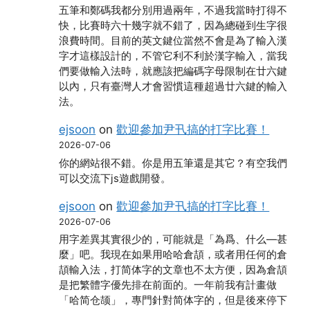
五筆和鄭碼我都分別用過兩年，不過我當時打得不
快，比賽時六十幾字就不錯了，因為總碰到生字很
浪費時間。目前的英文鍵位當然不會是為了輸入漢
字才這樣設計的，不管它利不利於漢字輸入，當我
們要做輸入法時，就應該把編碼字母限制在廿六鍵
以內，只有臺灣人才會習慣這種超過廿六鍵的輸入
法。
ejsoon
on
歡迎參加尹卂搞的打字比賽！
2026-07-06
你的網站很不錯。你是用五筆還是其它？有空我們
可以交流下js遊戲開發。
ejsoon
on
歡迎參加尹卂搞的打字比賽！
2026-07-06
用字差異其實很少的，可能就是「為爲、什么―甚
麼」吧。我現在如果用哈哈倉頡，或者用任何的倉
頡輸入法，打简体字的文章也不太方便，因為倉頡
是把繁體字優先排在前面的。一年前我有計畫做
「哈简仓颉」，專門針對简体字的，但是後來停下