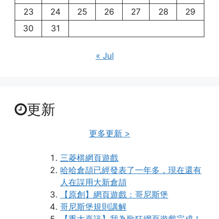
23
24
25
26
27
28
29
30
31
« Jul
更新
更多更新 >
三菱棋網頁遊戲
哈哈倉頡已經發表了一年多，現在還有
人在誤用大新倉頡
【原創】網頁遊戲：哥尼斯堡
哥尼斯堡規則講解