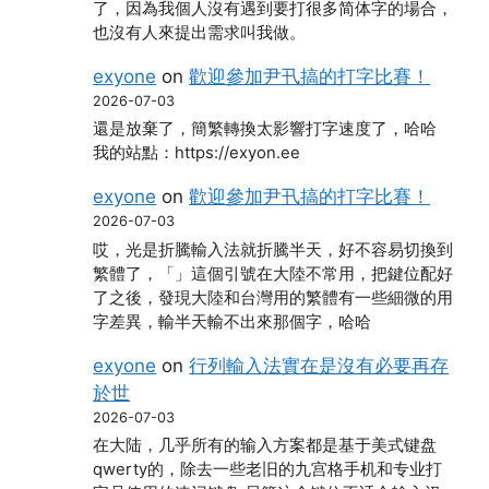
了，因為我個人沒有遇到要打很多简体字的場合，
也沒有人來提出需求叫我做。
exyone
on
歡迎參加尹卂搞的打字比賽！
2026-07-03
還是放棄了，簡繁轉換太影響打字速度了，哈哈
我的站點：https://exyon.ee
exyone
on
歡迎參加尹卂搞的打字比賽！
2026-07-03
哎，光是折騰輸入法就折騰半天，好不容易切換到
繁體了，「」這個引號在大陸不常用，把鍵位配好
了之後，發現大陸和台灣用的繁體有一些細微的用
字差異，輸半天輸不出來那個字，哈哈
exyone
on
行列輸入法實在是沒有必要再存
於世
2026-07-03
在大陆，几乎所有的输入方案都是基于美式键盘
qwerty的，除去一些老旧的九宫格手机和专业打