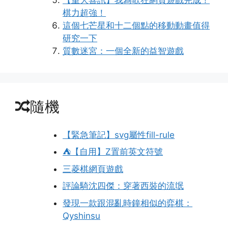
【重大喜訊】我為歌狂網頁遊戲完成！
棋力超強！
這個七芒星和十二個點的移動動畫值得
研究一下
質數迷宮：一個全新的益智遊戲
隨機
【緊急筆記】svg屬性fill-rule
⛺【自用】Z置前英文符號
三菱棋網頁遊戲
評論騎沈四傑：穿著西裝的流氓
發現一款跟混亂時鐘相似的弈棋：
Qyshinsu