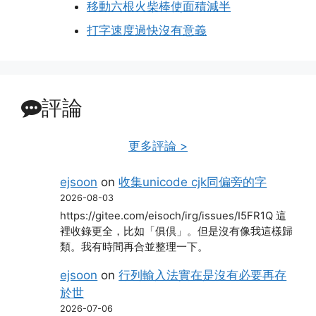
移動六根火柴棒使面積減半
打字速度過快沒有意義
評論
更多評論 >
ejsoon
on
收集unicode cjk同偏旁的字
2026-08-03
https://gitee.com/eisoch/irg/issues/I5FR1Q 這
裡收錄更全，比如「俱倶」。但是沒有像我這樣歸
類。我有時間再合並整理一下。
ejsoon
on
行列輸入法實在是沒有必要再存
於世
2026-07-06