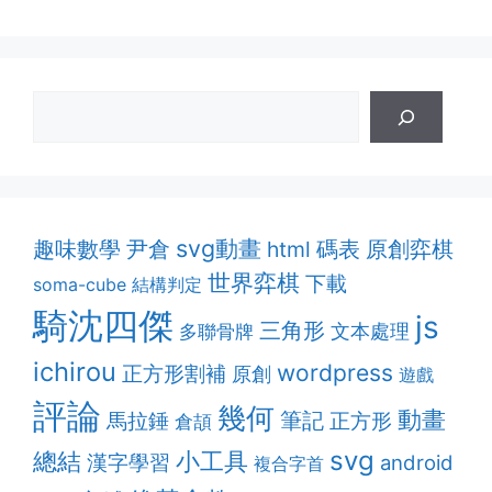
svg動畫
趣味數學
原創弈棋
尹倉
html
碼表
世界弈棋
下載
soma-cube
結構判定
騎沈四傑
js
三角形
多聯骨牌
文本處理
ichirou
wordpress
正方形割補
原創
遊戲
評論
幾何
動畫
筆記
馬拉錘
正方形
倉頡
svg
總結
小工具
漢字學習
android
複合字首