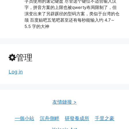
字员使用的速记键盘 尽管这个键位不适合输入汉
字，拼音方案的上限也被qwerty布局限制了，但
演变出来了另辟蹊径的型码方案，类似于台湾的仓
颉 百度贴吧五笔吧甚至还有每秒能输入约 4.7～
5.5 字的大神
管理
Log in
友情鏈接 >
一個小站
沉舟側畔
研發養成所
千里之豪