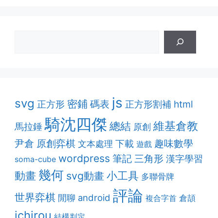
js
svg
密鋪
碼表
正方形割補
html
正方形
騎沈四傑
維基倉教
總結
馬拉錘
原創
原創弈棋
趣味數學
尹倉
下載
文本處理
遊戲
wordpress
筆記
三角形
漢字學習
soma-cube
幾何
動畫
svg動畫
小工具
多聯骨牌
評論
世界弈棋
android
閒聊
複合字首
倉頡
ichirou
結構判定