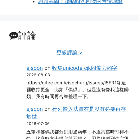
思維導圖：總結騎沈四傑的荒謬理論
評論
更多評論 >
ejsoon
on
收集unicode cjk同偏旁的字
2026-08-03
https://gitee.com/eisoch/irg/issues/I5FR1Q 這
裡收錄更全，比如「俱倶」。但是沒有像我這樣歸
類。我有時間再合並整理一下。
ejsoon
on
行列輸入法實在是沒有必要再存
於世
2026-07-06
五筆和鄭碼我都分別用過兩年，不過我當時打得不
快，比賽時六十幾字就不錯了，因為總碰到生字很