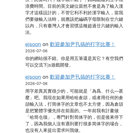
浪費時間。目前的英文鍵位當然不會是為了輸入漢
字才這樣設計的，不管它利不利於漢字輸入，當我
們要做輸入法時，就應該把編碼字母限制在廿六鍵
以內，只有臺灣人才會習慣這種超過廿六鍵的輸入
法。
ejsoon
on
歡迎參加尹卂搞的打字比賽！
2026-07-06
你的網站很不錯。你是用五筆還是其它？有空我們
可以交流下js遊戲開發。
ejsoon
on
歡迎參加尹卂搞的打字比賽！
2026-07-06
用字差異其實很少的，可能就是「為爲、什么―甚
麼」吧。我現在如果用哈哈倉頡，或者用任何的倉
頡輸入法，打简体字的文章也不太方便，因為倉頡
是把繁體字優先排在前面的。一年前我有計畫做
「哈简仓颉」，專門針對简体字的，但是後來停下
了，因為我個人沒有遇到要打很多简体字的場合，
也沒有人來提出需求叫我做。