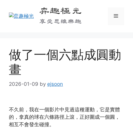
Skip
弈趣極光
to
Menu
content
享受思維樂趣
做了一個六點成圓動
畫
2026-01-09
by
ejsoon
不久前，我在一個影片中見過這種運動，它是實體
的，拿真的球在六條路徑上滾，正好圍成一個圓，
相互不會發生碰撞。