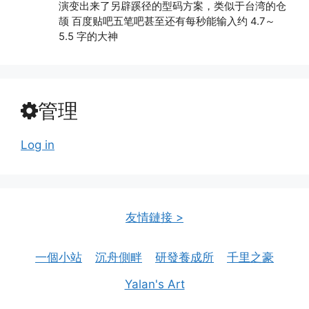
演变出来了另辟蹊径的型码方案，类似于台湾的仓
颉 百度贴吧五笔吧甚至还有每秒能输入约 4.7～
5.5 字的大神
管理
Log in
友情鏈接 >
一個小站
沉舟側畔
研發養成所
千里之豪
Yalan's Art