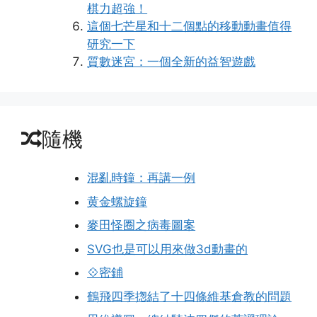
棋力超強！
這個七芒星和十二個點的移動動畫值得
研究一下
質數迷宮：一個全新的益智遊戲
隨機
混亂時鐘：再講一例
黄金螺旋鐘
麥田怪圈之病毒圖案
SVG也是可以用來做3d動畫的
💠密鋪
鶴飛四季揔結了十四條維基倉教的問題