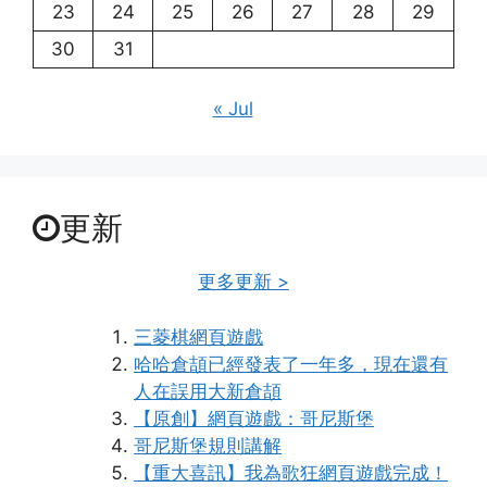
23
24
25
26
27
28
29
30
31
« Jul
更新
更多更新 >
三菱棋網頁遊戲
哈哈倉頡已經發表了一年多，現在還有
人在誤用大新倉頡
【原創】網頁遊戲：哥尼斯堡
哥尼斯堡規則講解
【重大喜訊】我為歌狂網頁遊戲完成！