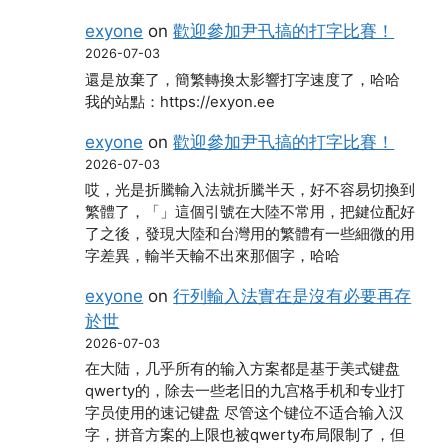
exyone
on
歡迎參加尹卂搞的打字比賽！
2026-07-03
還是放棄了，簡繁轉換太影響打字速度了，哈哈
我的站點：https://exyon.ee
exyone
on
歡迎參加尹卂搞的打字比賽！
2026-07-03
哎，光是折騰輸入法就折騰半天，好不容易切換到
繁體了，「」這個引號在大陸不常用，把鍵位配好
了之後，發現大陸和台灣用的繁體有一些細微的用
字差異，輸半天輸不出來那個字，哈哈
exyone
on
行列輸入法實在是沒有必要再存
於世
2026-07-03
在大陆，几乎所有的输入方案都是基于美式键盘
qwerty的，除去一些老旧的九宫格手机和专业打
字员使用的速记键盘 尽管这个键位不适合输入汉
字，拼音方案的上限也被qwerty布局限制了，但