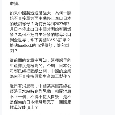
磨損。
如果中國製造這麼強大，為何一開
始不直接單方面主動停止進口日本
的硬鎖螺母？為何要等到2023年3
月日本停止出口中國才開始智商爆
發？為何不把自主研發的螺母出口
到全世界，拿下美國NASA訂單？
擠佔hardlock的市場份額，讓它倒
閉？
從前面的文章中可知，這種螺母的
生産難度是極高的。否則，日本公
司都已經把圖紙公開，中國的企業
為何不直接按原樣生産加工製作？
近日有消息稱，中國某高鐵路線在
經過天水站時劇烈晃動，相關消息
不止一個。不得不使人懷疑，是不
是儲備的日本螺母用完了，而國産
螺母沒能頂上？