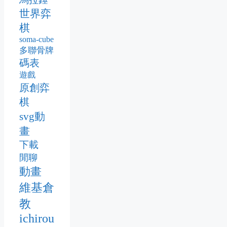
世界弈
棋
soma-cube
多聯骨牌
碼表
遊戲
原創弈
棋
svg動
畫
下載
閒聊
動畫
維基倉
教
ichirou