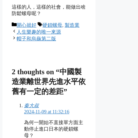
這樣的人，這樣的社會，能做出啥
防鬆螺母呢？
Categories
Tags
開心就好
硬鎖螺母
,
製造業
人生樂趣的唯一來源
帽子和烏龜第二版
2 thoughts on “中國製
造業離世界先進水平依
舊有一定的差距”
秦大叔
2024-11-09 at 11:32:16
為何一開始不直接單方面主
動停止進口日本的硬鎖螺
母？