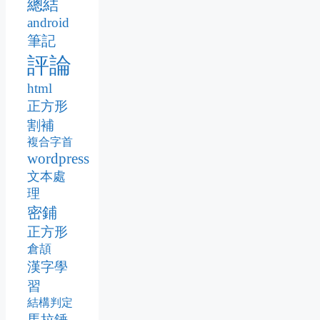
總結
android
筆記
評論
html
正方形
割補
複合字首
wordpress
文本處
理
密鋪
正方形
倉頡
漢字學
習
結構判定
馬拉錘