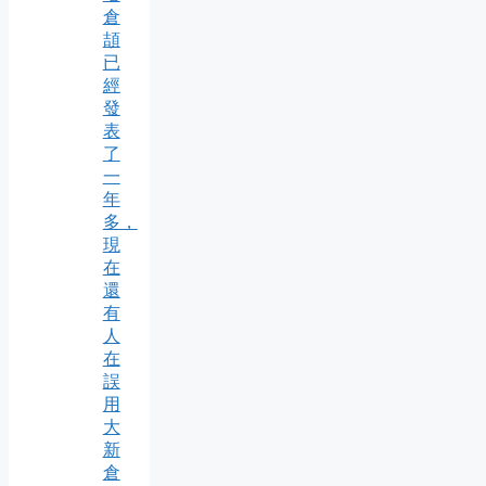
倉
頡
已
經
發
表
了
一
年
多，
現
在
還
有
人
在
誤
用
大
新
倉