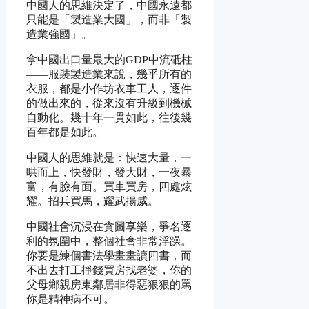
中國人的思維決定了，中國永遠都
只能是「製造業大國」，而非「製
造業強國」。
拿中國出口量最大的GDP中流砥柱
——服裝製造業來說，幾乎所有的
衣服，都是小作坊衣車工人，逐件
的做出來的，從來沒有升級到機械
自動化。幾十年一貫如此，往後幾
百年都是如此。
中國人的思維就是：快速大量，一
哄而上，快發財，發大財，一夜暴
富，有臉有面。買車買房，四處炫
耀。招兵買馬，耀武揚威。
中國社會沉浸在貪圖享樂，爭名逐
利的氛圍中，整個社會非常浮躁。
你要是練個書法學畫畫讀四書，而
不出去打工掙錢買房找老婆，你的
父母鄉親房東鄰居非得惡狠狠的罵
你是精神病不可。