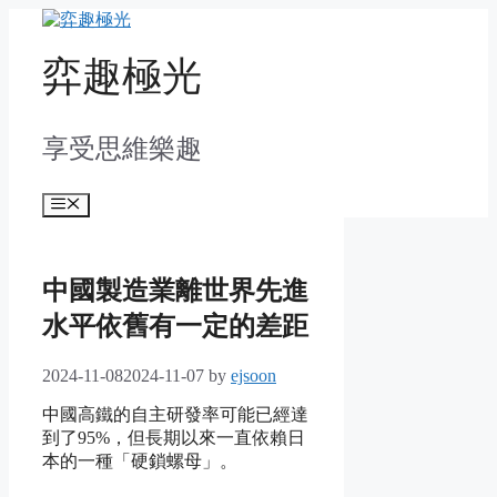
Skip
to
content
弈趣極光
享受思維樂趣
Menu
中國製造業離世界先進
水平依舊有一定的差距
2024-11-08
2024-11-07
by
ejsoon
中國高鐵的自主研發率可能已經達
到了95%，但長期以來一直依賴日
本的一種「硬鎖螺母」。