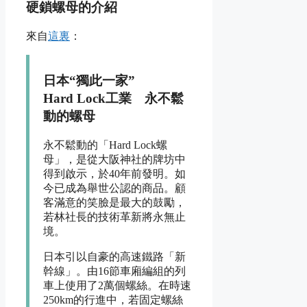
硬鎖螺母的介紹
來自
這裏
：
日本“獨此一家”
Hard Lock工業 永不鬆
動的螺母
永不鬆動的「Hard Lock螺
母」，是從大阪神社的牌坊中
得到啟示，於40年前發明。如
今已成為舉世公認的商品。顧
客滿意的笑臉是最大的鼓勵，
若林社長的技術革新將永無止
境。
日本引以自豪的高速鐵路「新
幹線」。由16節車廂編組的列
車上使用了2萬個螺絲。在時速
250km的行進中，若固定螺絲