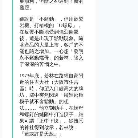
展順利，但隨之卻遇到了新的
難題。
雖說是「不鬆動」，但用於鑿
岩機、打樁機的「U螺母」，
在反覆不斷地受到強烈衝擊
後，還是出現了鬆動現象。隨
著產品的大量上市，客戶的不
滿也隨之增加。一心想「發明
永不鬆動螺母」的若林，陷入
了深深的苦惱之中。
1973年底，若林在路經自家附
近的住吉大社（大阪市住吉
區）時，仰望入口處高大的牌
坊，腦中突然閃過「揳進那種
楔子就不會鬆動」的想
法……。他立刻動手，在螺母
和螺釘的縫隙中打進揳子，結
果可謂「正中下懷」。從熟悉
的神社得到啟示，若林說：
「這或許是天啟。」