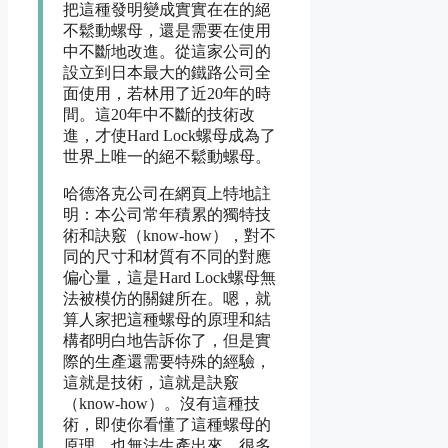
把這種發明變成實實在在的絕
不鬆動螺母，還是需要在使用
中不斷地改進。從這家公司的
設立到日本最大的鐵路公司全
面使用，若林用了近20年的時
間。這20年中不斷的技術改
進，才使Hard Lock螺母成為了
世界上唯一的絕不鬆動螺母。
哈德洛克公司在網頁上特地註
明：本公司常年積累的獨特技
術和訣竅（know-how），對不
同的尺寸和材質有不同的對應
偏心量，這是Hard Lock螺母無
法被模仿的關鍵所在。嗯，就
算人家把這種螺母的原理和結
構都明白地告訴你了，但是實
際的生產還需要特殊的經驗，
這就是技術，這就是訣竅
（know-how）。沒有這種技
術，即使你看懂了這種螺母的
原理，也無法生產出來。很多