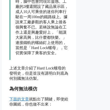
時，腦中也會閃現出靈感。工
廠的2樓還開設了藏品展示區，
成人10人可乘坐的迷你列車行
駛在一周100m的鐵路線上。據
說來工廠參觀的客人乘上後各
個興奮不已。若林說無論在工
作上還是興趣愛好上，「能讓
大家高興，比什麼都快樂。」
連接鐵軌的螺絲釘上使用的，
當然是「Hard Lock螺母」，它
切實保障了乘客的安全。
上述文章介紹了Hard Lock螺母的
發明史，但是並沒有講明白到底為
何別國無法仿製。
為何無法模仿
下面的文章
就點出了關鍵，即使給
你圖紙，你也做不出來：