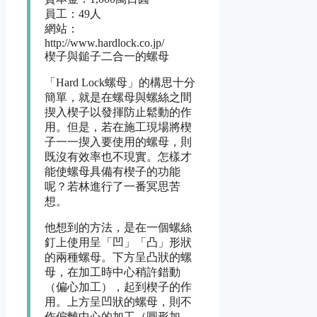
員工：49人
網站：
http://www.hardlock.co.jp/
楔子與鎚子二合一的螺母
「Hard Lock螺母」的構思十分
簡單，就是在螺母與螺絲之間
揳入楔子以發揮防止鬆動的作
用。但是，若在施工現場將楔
子一一揳入要使用的螺母，則
既沒有效率也不現實。怎樣才
能使螺母具備有楔子的功能
呢？若林進行了一番冥思苦
想。
他想到的方法，是在一個螺絲
釘上使用呈「凹」「凸」形狀
的兩種螺母。下方呈凸狀的螺
母，在加工時中心稍許錯動
（偏心加工），起到楔子的作
用。上方呈凹狀的螺母，則不
作偏離中心的加工（圓形加