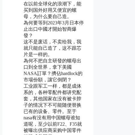
在以前全球化的浪潮下，能
买到国外好用又便宜的螺
母，为什么要自己造。
為何要等到2023年3月日本停
止出口中國才開始智商爆
發？
这不是废话，不卖给我，我
就只能自己造了，这不跟芯
片是一样的。
為何不把自主研發的螺母出
口到全世界，拿下美國
NASA訂單？擠佔hardlock的
市場份額，讓它倒閉？
工业跟军工一样，都是成体
系的，各种零配件都讲究配
套，其他国家在没有被卡脖
子的情况下不可能随便替换
已有的设备、零件。至于
nasa有没有用中国螺母谁知
道呢，至少以前F22、F35就
被曝出供应商采购中国零件