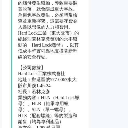
的螺母發生鬆動，導致重要裝
置脫落，就會釀成重大事故。
為避免事故發生，必須時常檢
查並重新擰緊，這需要花費令
人難以想像的人力和費用。
Hard Lock工業（東大阪市）的
總經理若林克彥發明的永不鬆
動的「Hard Lock螺母」，以其
低成本堅實可靠地支撐著新幹
線的安全行駛。
【公司數據】
Hard Lock工業株式會社
地址：郵遞區號577-0063東大
阪市川俁1-46-24
社長：若林克彥
業務內容：HLN（Hard Lock螺
母）、HLB（軸承專用螺
母）、SLN（單一螺母）、
HLS（配套螺絲）等的製造和
銷售（均為專利產品）
資本金：1,000萬日圓