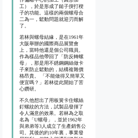
工），於是形成了鎚子揳打楔
子的功能。這樣的兩個螺母合
二為一，鬆動問題就迎刃而解
了。
若林與螺母結緣，是在1961年
大阪舉辦的國際商品展覽會
上，當時他還是個公司職員。
作為樣品他帶回了「防反轉螺
母」，那是用不銹鋼鋼絲做卡
子來防止鬆動的，結構複雜價
格昂貴。 「不能做得又簡單又
便宜嗎？」若林從此開始了苦
心鑽研。
不久他想出了用板簧卡住螺絲
釘螺紋的方法，試製品發揮了
令人滿意的效果。若林為之取
名為「U螺母」，並於1962年
與弟弟等3人成立了生產銷售公
司。其後的約10年裏，事業發