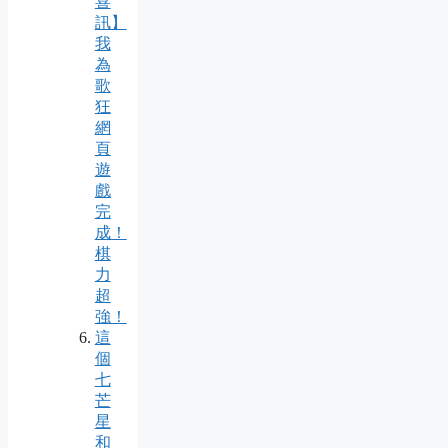
喜
訊】
我
為
歌
狂
網
頁
遊
戲
完
成！
棋
力
超
強！
這
個
七
芒
星
和