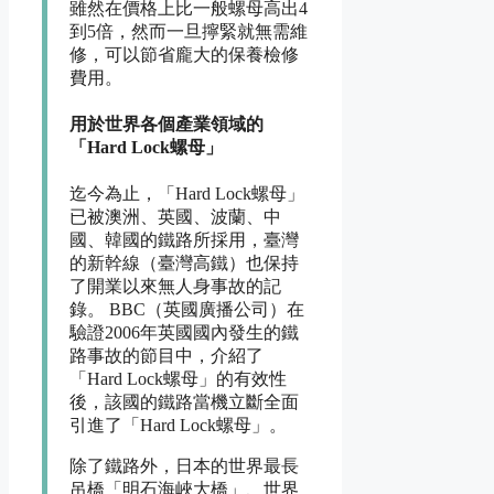
雖然在價格上比一般螺母高出4
到5倍，然而一旦擰緊就無需維
修，可以節省龐大的保養檢修
費用。
用於世界各個產業領域的
「Hard Lock螺母」
迄今為止，「Hard Lock螺母」
已被澳洲、英國、波蘭、中
國、韓國的鐵路所採用，臺灣
的新幹線（臺灣高鐵）也保持
了開業以來無人身事故的記
錄。 BBC（英國廣播公司）在
驗證2006年英國國內發生的鐵
路事故的節目中，介紹了
「Hard Lock螺母」的有效性
後，該國的鐵路當機立斷全面
引進了「Hard Lock螺母」。
除了鐵路外，日本的世界最長
吊橋「明石海峽大橋」、世界