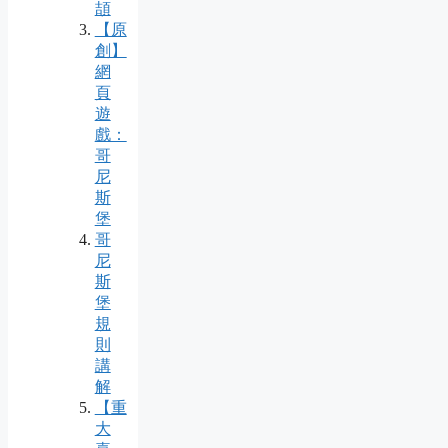
頡
【原
創】
網
頁
遊
戲：
哥
尼
斯
堡
哥
尼
斯
堡
規
則
講
解
【重
大