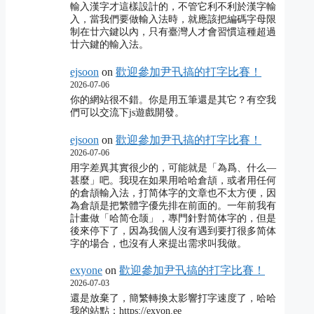
輸入漢字才這樣設計的，不管它利不利於漢字輸
入，當我們要做輸入法時，就應該把編碼字母限
制在廿六鍵以內，只有臺灣人才會習慣這種超過
廿六鍵的輸入法。
ejsoon
on
歡迎參加尹卂搞的打字比賽！
2026-07-06
你的網站很不錯。你是用五筆還是其它？有空我
們可以交流下js遊戲開發。
ejsoon
on
歡迎參加尹卂搞的打字比賽！
2026-07-06
用字差異其實很少的，可能就是「為爲、什么―
甚麼」吧。我現在如果用哈哈倉頡，或者用任何
的倉頡輸入法，打简体字的文章也不太方便，因
為倉頡是把繁體字優先排在前面的。一年前我有
計畫做「哈简仓颉」，專門針對简体字的，但是
後來停下了，因為我個人沒有遇到要打很多简体
字的場合，也沒有人來提出需求叫我做。
exyone
on
歡迎參加尹卂搞的打字比賽！
2026-07-03
還是放棄了，簡繁轉換太影響打字速度了，哈哈
我的站點：https://exyon.ee