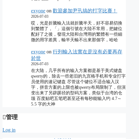
exyone
on
歡迎參加尹卂搞的打字比賽！
2026-07-03
哎，光是折騰輸入法就折騰半天，好不容易切換
到繁體了，「」這個引號在大陸不常用，把鍵位
配好了之後，發現大陸和台灣用的繁體有一些細
微的用字差異，輸半天輸不出來那個字，哈哈
exyone
on
行列輸入法實在是沒有必要再存
於世
2026-07-03
在大陆，几乎所有的输入方案都是基于美式键盘
qwerty的，除去一些老旧的九宫格手机和专业打字
员使用的速记键盘 尽管这个键位不适合输入汉
字，拼音方案的上限也被qwerty布局限制了，但演
变出来了另辟蹊径的型码方案，类似于台湾的仓
颉 百度贴吧五笔吧甚至还有每秒能输入约 4.7～
5.5 字的大神
管理
Log in