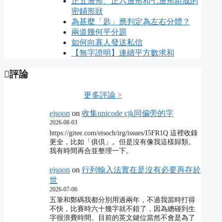
正五邊形、正六邊形和七邊形組成的
密鋪形狀
為甚麼「匙」應判定為左右分體？
兩道幾何平分題
如何向寡人發送私信
【無字證明】連續平方數求和
評論
更多評論 >
ejsoon
on
收集unicode cjk同偏旁的字
2026-08-03
https://gitee.com/eisoch/irg/issues/I5FR1Q 這裡收錄
更全，比如「俱倶」。但是沒有像我這樣歸類。
我有時間再合並整理一下。
ejsoon
on
行列輸入法實在是沒有必要再存於
世
2026-07-06
五筆和鄭碼我都分別用過兩年，不過我當時打得
不快，比賽時六十幾字就不錯了，因為總碰到生
字很浪費時間。目前的英文鍵位當然不會是為了