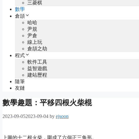
三菱棋
數學
倉頡
哈哈
尹規
尹倉
線上玩
倉頡之劫
程式
軟件工具
益智遊戲
建站歷程
隨筆
友鏈
數學趣題：平移四根火柴棍
2023-09-05
2023-09-04
by
ejsoon
上圖的十二根火柴，圍成了六個正三角形。