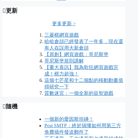
更新
更多更新 >
三菱棋網頁遊戲
哈哈倉頡已經發表了一年多，現在還
有人在誤用大新倉頡
【原創】網頁遊戲：哥尼斯堡
哥尼斯堡規則講解
【重大喜訊】我為歌狂網頁遊戲完
成！棋力超強！
這個七芒星和十二個點的移動動畫值
得研究一下
質數迷宮：一個全新的益智遊戲
隨機
一個新的愛因斯坦磚！
Post SMTP：終於搞懂如何用第三方
免費插件發送郵件了