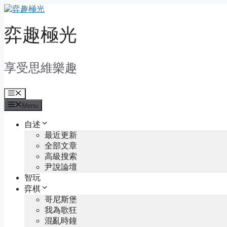
Skip
to
content
弈趣極光
享受思維樂趣
Menu
Menu
自述
最近更新
全部文章
高級搜索
尹說論壇
智玩
弈棋
哥尼斯堡
我為歌狂
混亂時鐘