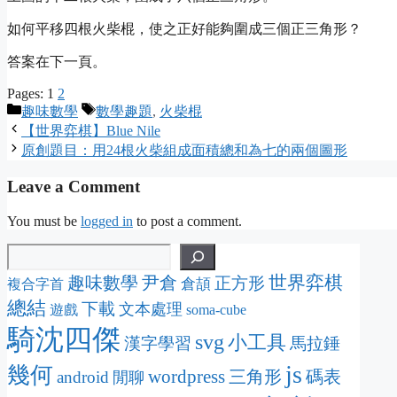
如何平移四根火柴棍，使之正好能夠圍成三個正三角形？
答案在下一頁。
Pages:
1
2
Categories
Tags
趣味數學
數學趣題
,
火柴棍
【世界弈棋】Blue Nile
原創題目：用24根火柴組成面積總和為七的兩個圖形
Leave a Comment
You must be
logged in
to post a comment.
趣味數學
尹倉
世界弈棋
正方形
倉頡
複合字首
總結
下載
文本處理
遊戲
soma-cube
騎沈四傑
svg
小工具
漢字學習
馬拉錘
js
幾何
wordpress
三角形
碼表
android
閒聊