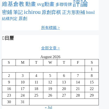
評論
維基倉教
動畫
svg動畫
多聯骨牌
ichirou
密鋪
筆記
原創弈棋
正方形割補
html
原創
結構判定
所有標籤 >
日曆
全部文章 >
August 2026
S
M
T
W
T
F
S
1
2
3
4
5
6
7
8
9
10
11
12
13
14
15
16
17
18
19
20
21
22
23
24
25
26
27
28
29
30
31
« Jul