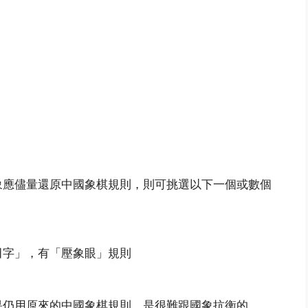
。
象應儘量還原中國象棋規則，則可挑選以下一個或數個
田字」，有「壓象眼」規則
果仍用原來的中國象棋規則，是很難跟國象抗衡的。