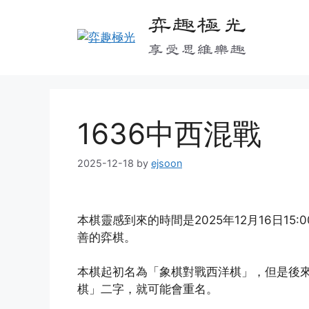
Skip
弈趣極光
to
content
享受思維樂趣
1636中西混戰
2025-12-18
by
ejsoon
本棋靈感到來的時間是2025年12月16日15
善的弈棋。
本棋起初名為「象棋對戰西洋棋」，但是後
棋」二字，就可能會重名。