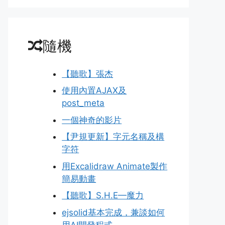
隨機
【聽歌】張杰
使用內置AJAX及
post_meta
一個神奇的影片
【尹規更新】字元名稱及構
字符
用Excalidraw Animate製作
簡易動畫
【聽歌】S.H.E—魔力
ejsolid基本完成，兼談如何
用AI開發程式