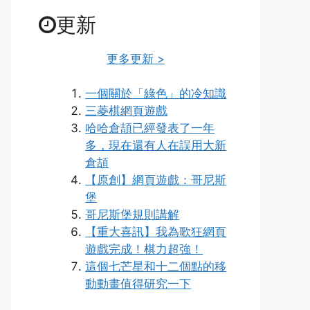
更新
更多更新 >
一個關於「綠色」的冷知識
三菱棋網頁遊戲
哈哈倉頡已經發表了一年
多，現在還有人在誤用大新
倉頡
【原創】網頁遊戲：哥尼斯
堡
哥尼斯堡規則講解
【重大喜訊】我為歌狂網頁
遊戲完成！棋力超強！
這個七芒星和十二個點的移
動動畫值得研究一下