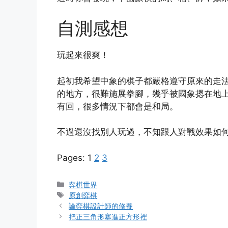
自測感想
玩起來很爽！
起初我希望中象的棋子都嚴格遵守原來的走
的地方，很難施展拳腳，幾乎被國象摁在地
有回，很多情況下都會是和局。
不過還沒找別人玩過，不知跟人對戰效果如
Pages:
1
2
3
Categories
弈棋世界
Tags
原創弈棋
論弈棋設計師的修養
把正三角形塞進正方形裡