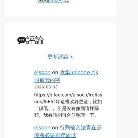
評論
更多評論 >
ejsoon
on
收集unicode cjk
同偏旁的字
2026-08-03
https://gitee.com/eisoch/irg/iss
ues/I5FR1Q 這裡收錄更全，比如
「俱倶」。但是沒有像我這樣歸
類。我有時間再合並整理一下。
ejsoon
on
行列輸入法實在是
沒有必要再存於世