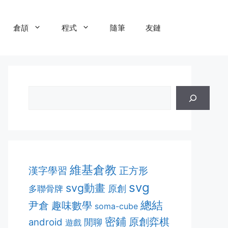
倉頡
程式
隨筆
友鏈
維基倉教
漢字學習
正方形
svg
svg動畫
多聯骨牌
原創
總結
趣味數學
尹倉
soma-cube
密鋪
原創弈棋
android
閒聊
遊戲