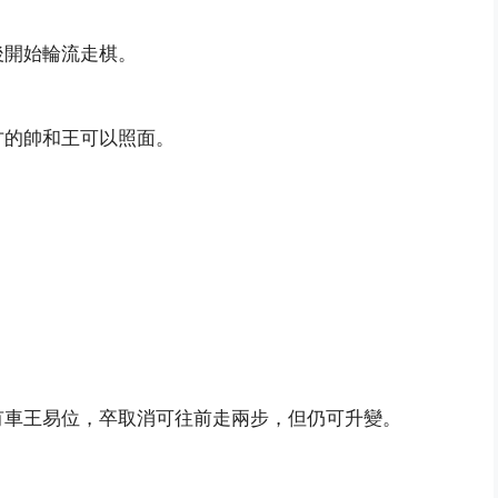
後開始輪流走棋。
方的帥和王可以照面。
。
有車王易位，卒取消可往前走兩步，但仍可升變。