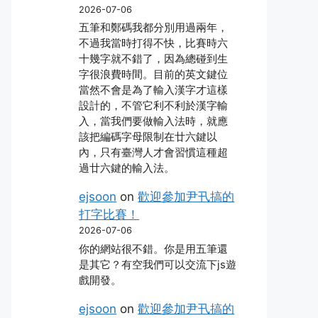
2026-07-06
五筆和鄭碼我都分別用過兩年，
不過我當時打得不快，比賽時六
十幾字就不錯了，因為總碰到生
字很浪費時間。目前的英文鍵位
當然不會是為了輸入漢字才這樣
設計的，不管它利不利於漢字輸
入，當我們要做輸入法時，就應
該把編碼字母限制在廿六鍵以
內，只有臺灣人才會習慣這種超
過廿六鍵的輸入法。
ejsoon
on
歡迎參加尹卂搞的
打字比賽！
2026-07-06
你的網站很不錯。你是用五筆還
是其它？有空我們可以交流下js遊
戲開發。
ejsoon
on
歡迎參加尹卂搞的