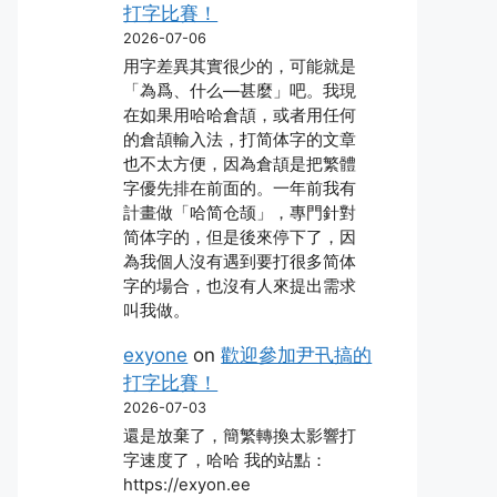
打字比賽！
2026-07-06
用字差異其實很少的，可能就是
「為爲、什么―甚麼」吧。我現
在如果用哈哈倉頡，或者用任何
的倉頡輸入法，打简体字的文章
也不太方便，因為倉頡是把繁體
字優先排在前面的。一年前我有
計畫做「哈简仓颉」，專門針對
简体字的，但是後來停下了，因
為我個人沒有遇到要打很多简体
字的場合，也沒有人來提出需求
叫我做。
exyone
on
歡迎參加尹卂搞的
打字比賽！
2026-07-03
還是放棄了，簡繁轉換太影響打
字速度了，哈哈 我的站點：
https://exyon.ee