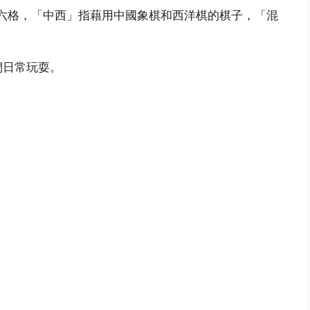
乘六格，「中西」指藉用中國象棋和西洋棋的棋子，「混
們日常玩耍。