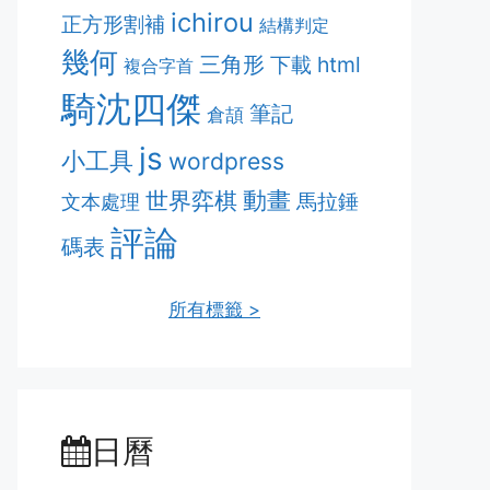
ichirou
正方形割補
結構判定
幾何
三角形
html
下載
複合字首
騎沈四傑
筆記
倉頡
js
小工具
wordpress
動畫
世界弈棋
馬拉錘
文本處理
評論
碼表
所有標籤 >
日曆