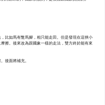
法，比如馬有蹩馬腳，相只能走田。但是發現在這狹小
上摩擦。後來改為跟國象一樣的走法，雙方終於能有來
何。後面將補充。