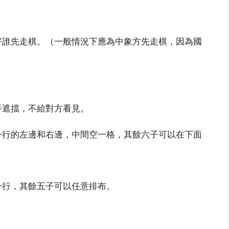
好誰先走棋。（一般情況下應為中象方先走棋，因為國
手遮擋，不給對方看見。
一行的左邊和右邊，中間空一格，其餘六子可以在下面
一行，其餘五子可以任意排布。