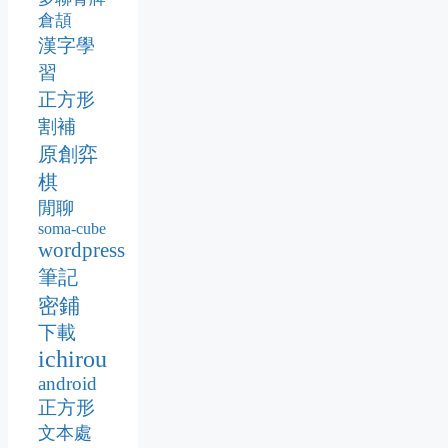
倉頡
漢字學
習
正方形
割補
原創弈
棋
閒聊
soma-cube
wordpress
筆記
密鋪
下載
ichirou
android
正方形
文本處