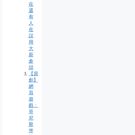
在
還
有
人
在
誤
用
大
新
倉
頡
【原
創】
網
頁
遊
戲：
哥
尼
斯
堡