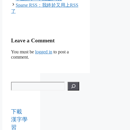
Sparse RSS：我終於又用上RSS
了
Leave a Comment
You must be
logged in
to post a
comment.
下載
漢字學
習