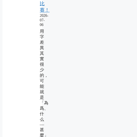
比
賽！
2026-
07-
06
用
字
差
異
其
實
很
少
的，
可
能
就
是
「為
爲、
什
么
―
甚
麼」