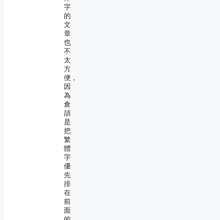
字
的
文
章
也
不
太
方
便，
因
為
倉
頡
是
把
繁
體
字
優
先
排
在
前
面
的。