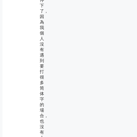
停
下
了，
因
為
我
個
人
沒
有
遇
到
要
打
很
多
简
体
字
的
場
合，
也
沒
有