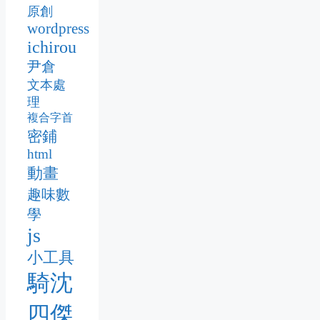
原創
wordpress
ichirou
尹倉
文本處
理
複合字首
密鋪
html
動畫
趣味數
學
js
小工具
騎沈
四傑