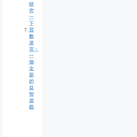
研
究
一
下
質
數
迷
宮：
一
個
全
新
的
益
智
遊
戲