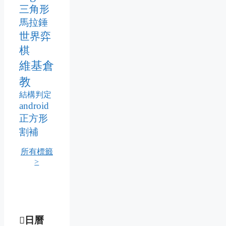
三角形
馬拉錘
世界弈
棋
維基倉
教
結構判定
android
正方形
割補
所有標籤
>
日曆