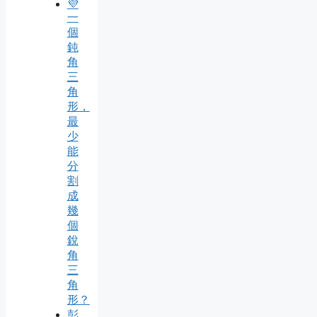
💜
一
個
鈍
角
三
角
形，
最
少
能
分
割
成
幾
個
銳
角
三
角
形？
彭