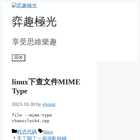
Skip
to
content
弈趣極光
享受思維樂趣
Menu
linux下查文件MIME
Type
2023-10-30
by
ejsoon
file --mime-type
chaosclock4.cpp
Categories
Tags
程式代碼
linux
手工開了一局混亂時鐘