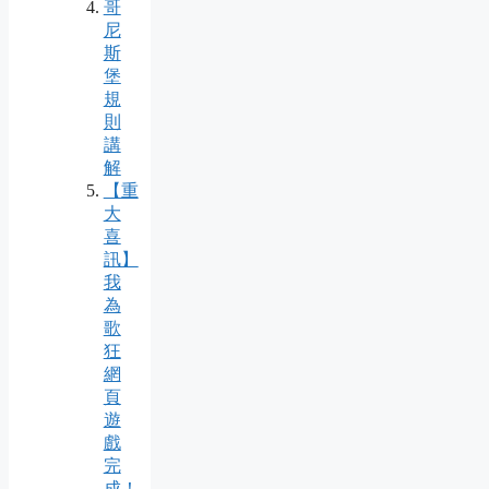
哥
尼
斯
堡
規
則
講
解
【重
大
喜
訊】
我
為
歌
狂
網
頁
遊
戲
完
成！