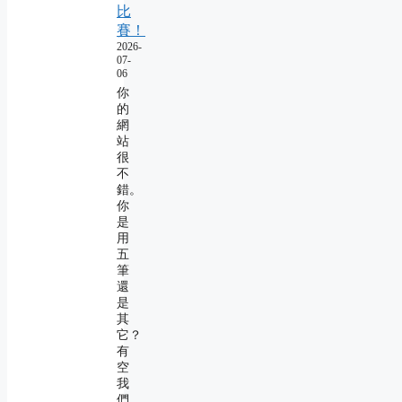
比
賽！
2026-
07-
06
你
的
網
站
很
不
錯。
你
是
用
五
筆
還
是
其
它？
有
空
我
們