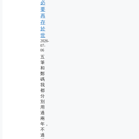
必
要
再
存
於
世
2026-
07-
06
五
筆
和
鄭
碼
我
都
分
別
用
過
兩
年，
不
過