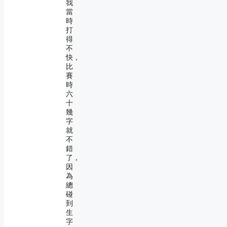
我
當
時
打
得
不
快，
比
賽
時
六
十
幾
字
就
不
錯
了，
因
為
總
碰
到
生
字