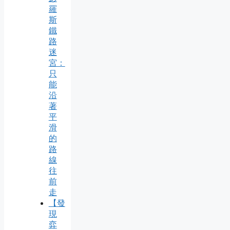
羅
斯
鐵
路
迷
宮：
只
能
沿
著
平
滑
的
路
線
往
前
走
【發
現
弈