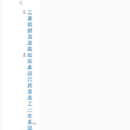
>
三
菱
棋
網
頁
遊
戲
哈
哈
倉
頡
已
經
發
表
了
一
年
多，
現