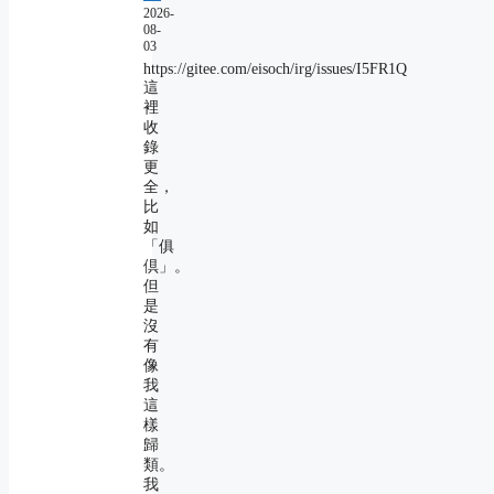
2026-
08-
03
https://gitee.com/eisoch/irg/issues/I5FR1Q
這
裡
收
錄
更
全，
比
如
「俱
倶」。
但
是
沒
有
像
我
這
樣
歸
類。
我