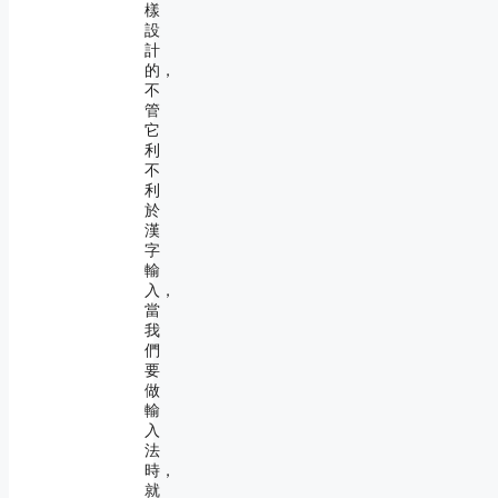
樣
設
計
的，
不
管
它
利
不
利
於
漢
字
輸
入，
當
我
們
要
做
輸
入
法
時，
就