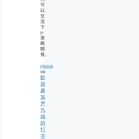
可
以
交
流
下
js
遊
戲
開
發。
ejsoon
on
歡
迎
參
加
尹
卂
搞
的
打
字