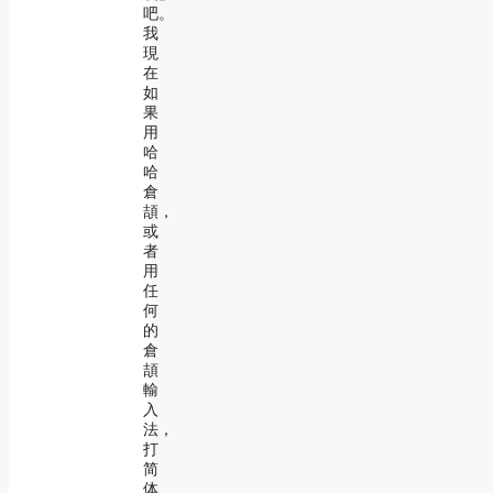
吧。
我
現
在
如
果
用
哈
哈
倉
頡，
或
者
用
任
何
的
倉
頡
輸
入
法，
打
简
体