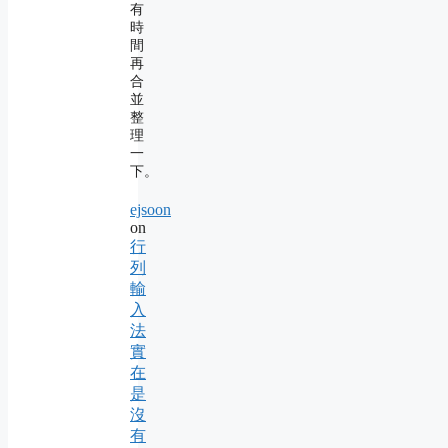
有
時
間
再
合
並
整
理
一
下。
ejsoon
on
行
列
輸
入
法
實
在
是
沒
有