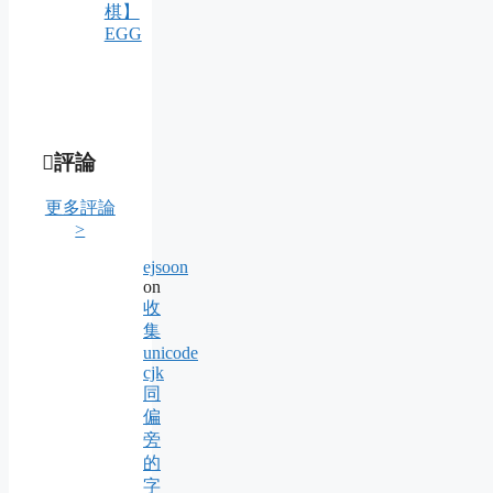
棋】
EGG
評論
更多評論
>
ejsoon
on
收
集
unicode
cjk
同
偏
旁
的
字