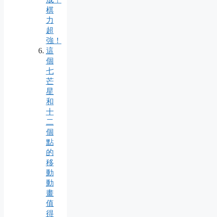
棋
力
超
強！
這
個
七
芒
星
和
十
二
個
點
的
移
動
動
畫
值
得