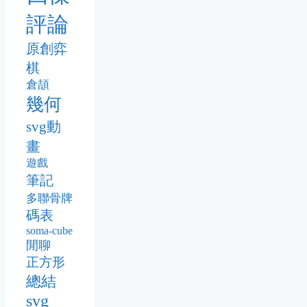
評論
原創弈
棋
倉頡
幾何
svg動
畫
遊戲
筆記
多聯骨牌
碼表
soma-cube
閒聊
正方形
總結
svg