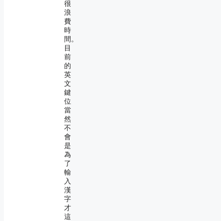
很
浪
費
時
間。
目
前
的
英
文
鍵
位
當
然
不
會
是
為
了
輸
入
漢
字
才
這