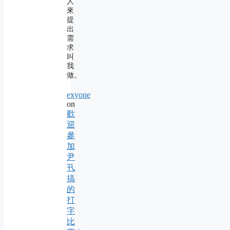
人
來
提
出
需
求
叫
我
做。
exyone
on
歡
迎
參
加
尹
卂
搞
的
打
字
比