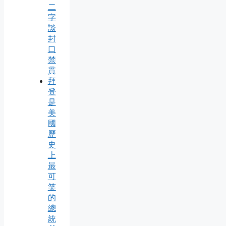
二
字
談
封
口
禁
貫
拜
登
是
美
國
歷
史
上
最
可
笑
的
總
統