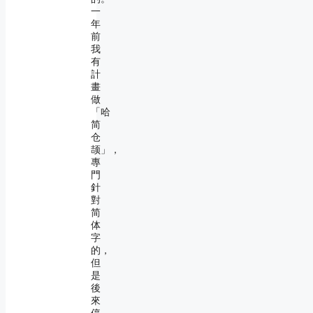
一
年
前
我
有
計
畫
做
「哈
简
仓
颉」，
專
門
針
對
简
体
字
的，
但
是
後
來