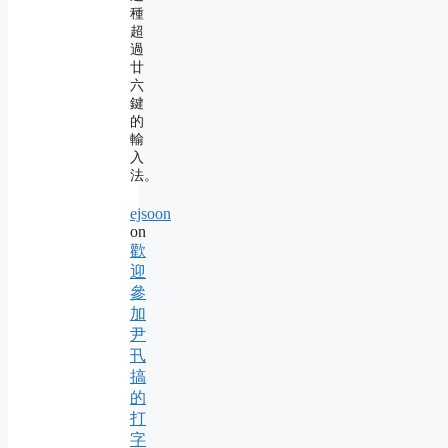
種
超
過
廿
六
鍵
的
輸
入
法。
ejsoon
on
歡
迎
參
加
尹
卂
搞
的
打
字