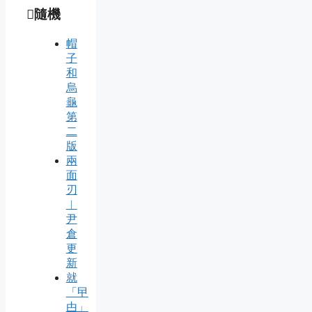
隨機
帽
子
和
烏
龜
第
二
版
兩
面
刃
︱
尹
倉
更
新
就
「曱
甴」