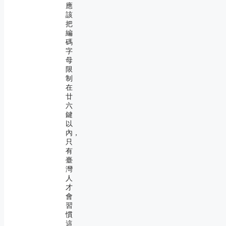
應
該
把
編
碼
字
母
限
制
在
廿
六
鍵
以
內，
只
有
臺
灣
人
才
會
習
慣
這