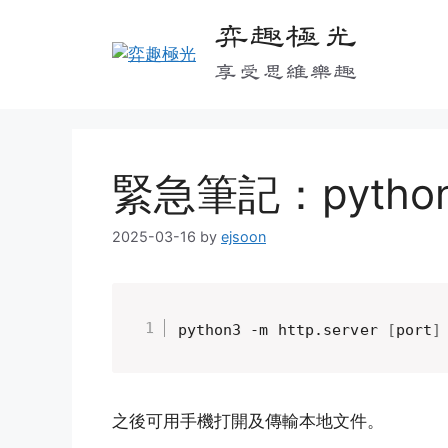
Skip
弈趣極光
to
content
享受思維樂趣
緊急筆記：python h
2025-03-16
by
ejsoon
python3 -m http.server 
[
port
]
之後
可用手機打開及傳輸本地文件。