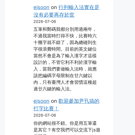
ejsoon
on
行列輸入法實在是
沒有必要再存於世
2026-07-06
五筆和鄭碼我都分別用過兩年，
不過我當時打得不快，比賽時六
十幾字就不錯了，因為總碰到生
字很浪費時間。目前的英文鍵位
當然不會是為了輸入漢字才這樣
設計的，不管它利不利於漢字輸
入，當我們要做輸入法時，就應
該把編碼字母限制在廿六鍵以
內，只有臺灣人才會習慣這種超
過廿六鍵的輸入法。
ejsoon
on
歡迎參加尹卂搞的
打字比賽！
2026-07-06
你的網站很不錯。你是用五筆還
是其它？有空我們可以交流下js遊