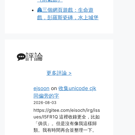
🏯三個網頁遊戲：生命遊
戲，彭羅斯瓷磚，水上城堡
評論
更多評論 >
ejsoon
on
收集unicode cjk
同偏旁的字
2026-08-03
https://gitee.com/eisoch/irg/iss
ues/I5FR1Q 這裡收錄更全，比如
「俱倶」。但是沒有像我這樣歸
類。我有時間再合並整理一下。