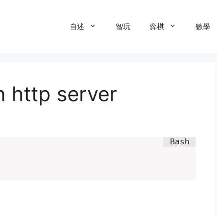
自述
智玩
弈棋
數學
ttp server