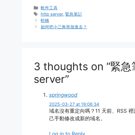
Categories
軟件工具
Tags
http server
,
緊急筆記
蛇橋
如何把小三角形放進去？
3 thoughts on “緊
server”
springwood
2025-03-27 at 19:06:34
域名沒有重定向嗎？11 天前、RSS
己手動修改成新的域名。
Log in to Reply