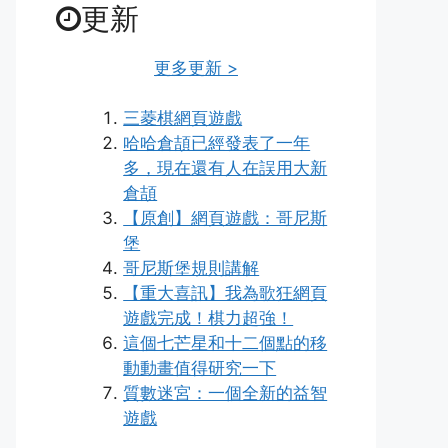
更新
更多更新 >
三菱棋網頁遊戲
哈哈倉頡已經發表了一年
多，現在還有人在誤用大新
倉頡
【原創】網頁遊戲：哥尼斯
堡
哥尼斯堡規則講解
【重大喜訊】我為歌狂網頁
遊戲完成！棋力超強！
這個七芒星和十二個點的移
動動畫值得研究一下
質數迷宮：一個全新的益智
遊戲