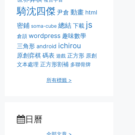
騎沈四傑
動畫
尹倉
html
js
密鋪
總結
下載
soma-cube
wordpress
趣味數學
倉頡
ichirou
三角形
android
原創弈棋
碼表
正方形
原創
遊戲
正方形割補
文本處理
多聯骨牌
所有標籤 >
日曆
全部文章 >