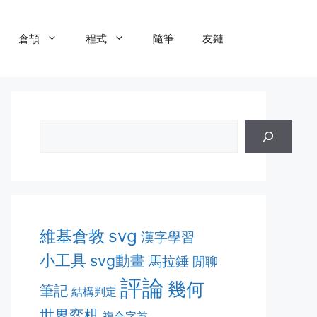
倉頡
程式
隨筆
友鏈
維基倉教
svg
漢字學習
小工具
svg動畫
馬拉錘
閒聊
評論
幾何
筆記
結構判定
世界弈棋
複合字首