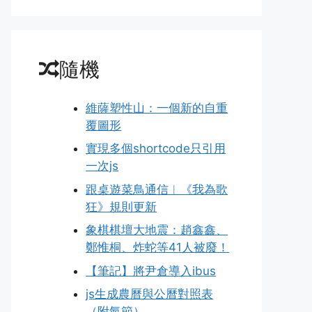
隨機
維薩塑性山：一個新的自重
覆圖形
實現多個shortcode只引用
一次js
跟桌遊菜鳥通信︱《我為歌
狂》規則更新
象棋棋壇大地震：趙鑫鑫、
鄭惟桐、炸蛇等41人被廢！
【筆記】將尹倉導入ibus
js生成農曆與公曆對照表
（附氣節）