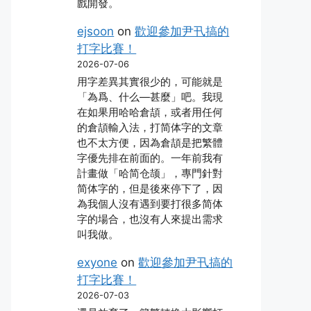
戲開發。
ejsoon
on
歡迎參加尹卂搞的
打字比賽！
2026-07-06
用字差異其實很少的，可能就是
「為爲、什么―甚麼」吧。我現
在如果用哈哈倉頡，或者用任何
的倉頡輸入法，打简体字的文章
也不太方便，因為倉頡是把繁體
字優先排在前面的。一年前我有
計畫做「哈简仓颉」，專門針對
简体字的，但是後來停下了，因
為我個人沒有遇到要打很多简体
字的場合，也沒有人來提出需求
叫我做。
exyone
on
歡迎參加尹卂搞的
打字比賽！
2026-07-03