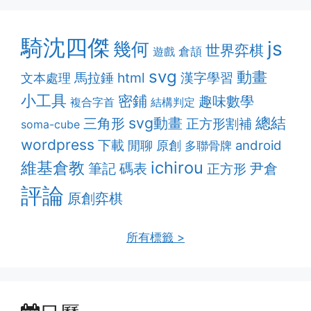
騎沈四傑
js
幾何
世界弈棋
遊戲
倉頡
svg
動畫
html
漢字學習
馬拉錘
文本處理
小工具
密鋪
趣味數學
複合字首
結構判定
svg動畫
總結
三角形
正方形割補
soma-cube
wordpress
下載
android
閒聊
原創
多聯骨牌
維基倉教
ichirou
筆記
碼表
尹倉
正方形
評論
原創弈棋
所有標籤 >