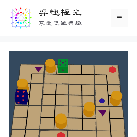
Skip
弈趣極光
to
Menu
content
享受思維樂趣