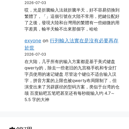
2026-07-03
哎，光是折騰輸入法就折騰半天，好不容易切換到
繁體了，「」這個引號在大陸不常用，把鍵位配好
了之後，發現大陸和台灣用的繁體有一些細微的用
字差異，輸半天輸不出來那個字，哈哈
exyone
on
行列輸入法實在是沒有必要再存
於世
2026-07-03
在大陆，几乎所有的输入方案都是基于美式键盘
qwerty的，除去一些老旧的九宫格手机和专业打
字员使用的速记键盘 尽管这个键位不适合输入汉
字，拼音方案的上限也被qwerty布局限制了，但
演变出来了另辟蹊径的型码方案，类似于台湾的仓
颉 百度贴吧五笔吧甚至还有每秒能输入约 4.7～
5.5 字的大神