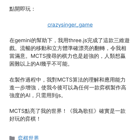
點開即玩：
crazysinger_game
在gemini的幫助下，我用three.js完成了這款三維遊
戲。流暢的移動和立方體準確漂亮的翻轉，令我相
當滿意。MCTS搜尋的棋力也是超強的，人類想贏
困難以上的AI幾乎不可能。
在製作過程中，我對MCTS算法的理解和應用能力
進一步增強，使我今後可以為任何一款弈棋製作高
強度的AI，只需用到js。
MCTS點亮了我的世界！《我為歌狂》確實是一款
好玩的弈棋！
Categories
弈棋世界