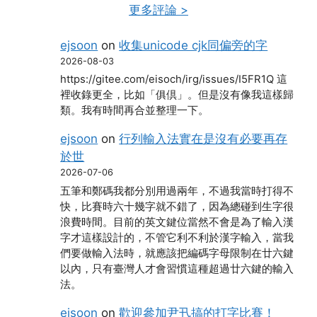
更多評論 >
ejsoon
on
收集unicode cjk同偏旁的字
2026-08-03
https://gitee.com/eisoch/irg/issues/I5FR1Q 這
裡收錄更全，比如「俱倶」。但是沒有像我這樣歸
類。我有時間再合並整理一下。
ejsoon
on
行列輸入法實在是沒有必要再存
於世
2026-07-06
五筆和鄭碼我都分別用過兩年，不過我當時打得不
快，比賽時六十幾字就不錯了，因為總碰到生字很
浪費時間。目前的英文鍵位當然不會是為了輸入漢
字才這樣設計的，不管它利不利於漢字輸入，當我
們要做輸入法時，就應該把編碼字母限制在廿六鍵
以內，只有臺灣人才會習慣這種超過廿六鍵的輸入
法。
ejsoon
on
歡迎參加尹卂搞的打字比賽！