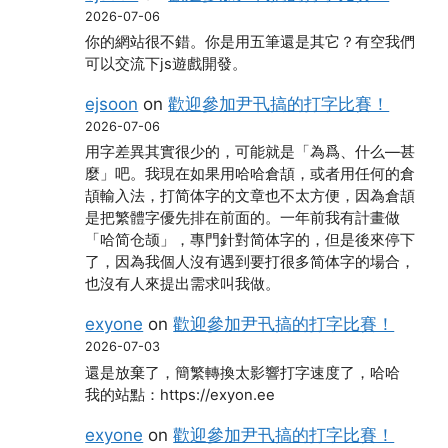
2026-07-06
你的網站很不錯。你是用五筆還是其它？有空我們
可以交流下js遊戲開發。
ejsoon
on
歡迎參加尹卂搞的打字比賽！
2026-07-06
用字差異其實很少的，可能就是「為爲、什么―甚
麼」吧。我現在如果用哈哈倉頡，或者用任何的倉
頡輸入法，打简体字的文章也不太方便，因為倉頡
是把繁體字優先排在前面的。一年前我有計畫做
「哈简仓颉」，專門針對简体字的，但是後來停下
了，因為我個人沒有遇到要打很多简体字的場合，
也沒有人來提出需求叫我做。
exyone
on
歡迎參加尹卂搞的打字比賽！
2026-07-03
還是放棄了，簡繁轉換太影響打字速度了，哈哈
我的站點：https://exyon.ee
exyone
on
歡迎參加尹卂搞的打字比賽！