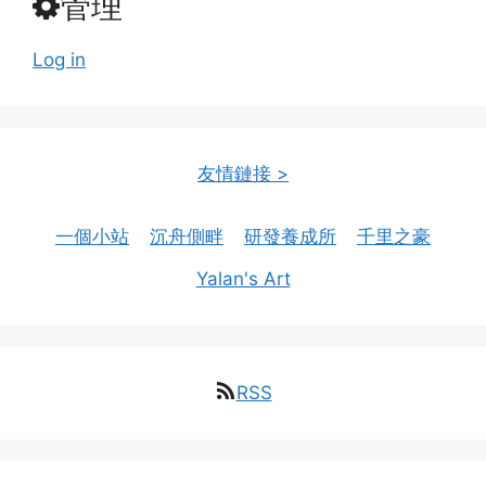
管理
Log in
友情鏈接 >
一個小站
沉舟側畔
研發養成所
千里之豪
Yalan's Art
RSS