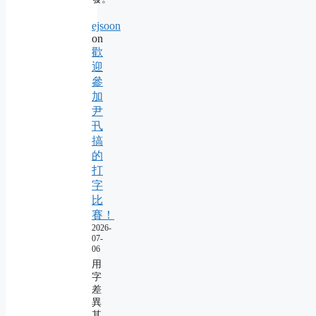
ejsoon
on
歡
迎
參
加
尹
卂
搞
的
打
字
比
賽！
2026-
07-
06
用
字
差
異
其