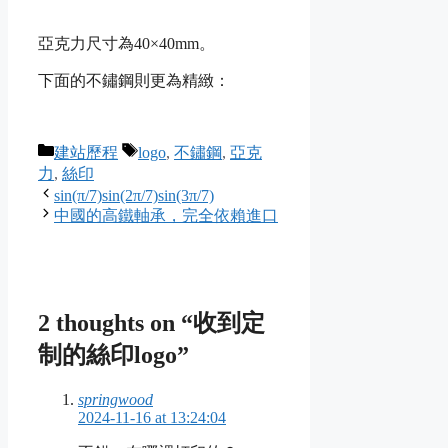
亞克力尺寸為40×40mm。
下面的不鏽鋼則更為精緻：
Categories
Tags
建站歷程
logo
,
不鏽鋼
,
亞克
力
,
絲印
sin(π/7)sin(2π/7)sin(3π/7)
中國的高鐵軸承，完全依賴進口
2 thoughts on “收到定
制的絲印logo”
springwood
2024-11-16 at 13:24:04