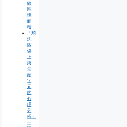
餘
區
塊
面
積
「騎
沈
四
傑
上
架
骨
頭
字
元
的
心
理
分
析」
一