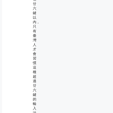
廿
六
鍵
以
內，
只
有
臺
灣
人
才
會
習
慣
這
種
超
過
廿
六
鍵
的
輸
入
法。