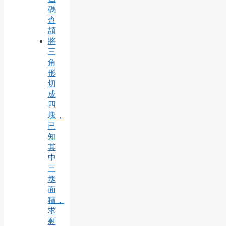
碼
倉
頡
將
三
角
形
切
成
四
塊，
已
知
其
中
三
塊
面
積，
求
剩