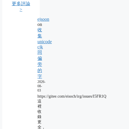
更多評論
>
ejsoon
on
收
集
unicode
cjk
同
偏
旁
的
字
2026-
08-
03
https://gitee.com/eisoch/irg/issues/I5FR1Q
這
裡
收
錄
更
全，