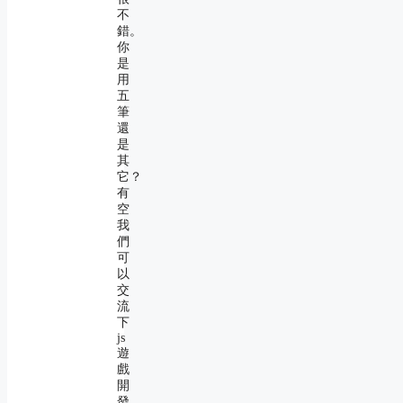
不
錯。
你
是
用
五
筆
還
是
其
它？
有
空
我
們
可
以
交
流
下
js
遊
戲
開
發。