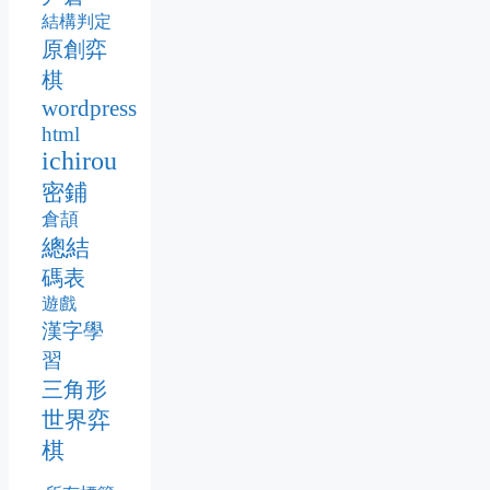
結構判定
原創弈
棋
wordpress
html
ichirou
密鋪
倉頡
總結
碼表
遊戲
漢字學
習
三角形
世界弈
棋