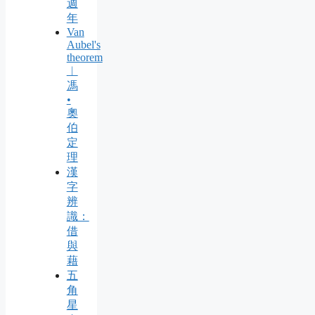
週
年
Van
Aubel's
theorem
︱
馮
•
奧
伯
定
理
漢
字
辨
識：
借
與
藉
五
角
星