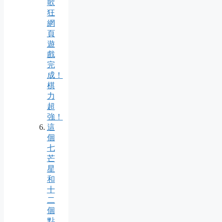
歌
狂
網
頁
遊
戲
完
成！
棋
力
超
強！
這
個
七
芒
星
和
十
二
個
點