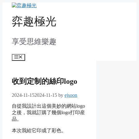
Skip
to
content
弈趣極光
享受思維樂趣
Menu
收到定制的絲印logo
2024-11-15
2024-11-15
by
ejsoon
自從我設計出這個美妙的網站logo
之後，我就訂購了幾個logo打印産
品。
本次我給它印成了彩色。