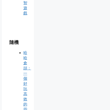
智
遊
戲
隨機
哈
哈
倉
頡：
一
個
好
玩
高
效
的
四