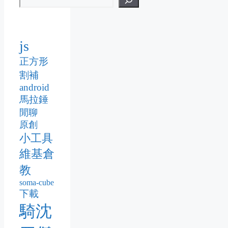
js
正方形
割補
android
馬拉錘
閒聊
原創
小工具
維基倉
教
soma-cube
下載
騎沈