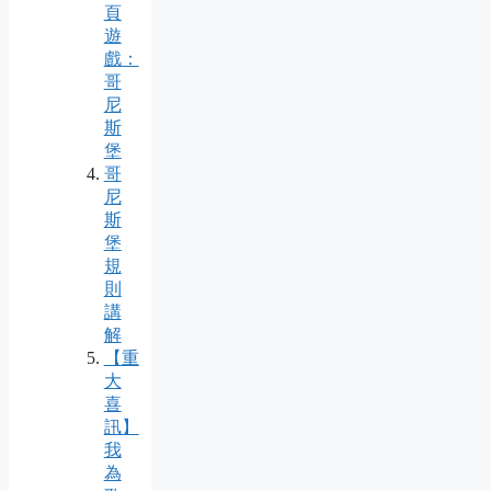
頁
遊
戲：
哥
尼
斯
堡
哥
尼
斯
堡
規
則
講
解
【重
大
喜
訊】
我
為