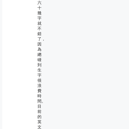
六
十
幾
字
就
不
錯
了，
因
為
總
碰
到
生
字
很
浪
費
時
間。
目
前
的
英
文