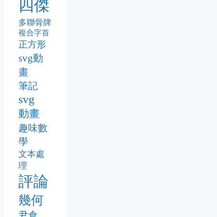
四傑
多聯骨牌
複合字首
正方形
svg動
畫
筆記
svg
動畫
趣味數
學
文本處
理
評論
幾何
尹倉