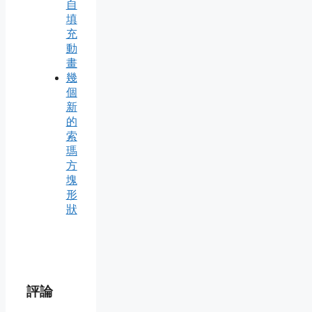
自
填
充
動
畫
幾
個
新
的
索
瑪
方
塊
形
狀
評論