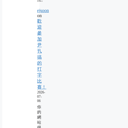
ejsoon
on
歡
迎
參
加
尹
卂
搞
的
打
字
比
賽！
2026-
07-
06
你
的
網
站
很