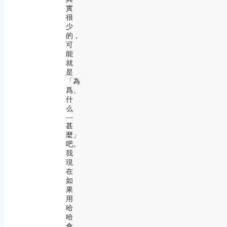
實
很
少
的，
可
能
就
是
「為
爲、
什
么
―
甚
麼」
吧。
我
現
在
如
果
用
哈
哈
倉