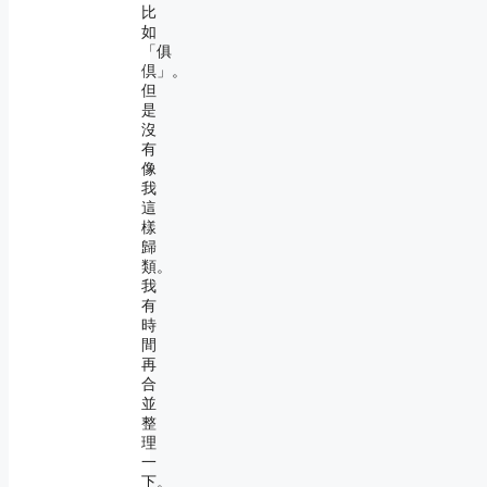
比
如
「俱
倶」。
但
是
沒
有
像
我
這
樣
歸
類。
我
有
時
間
再
合
並
整
理
一
下。