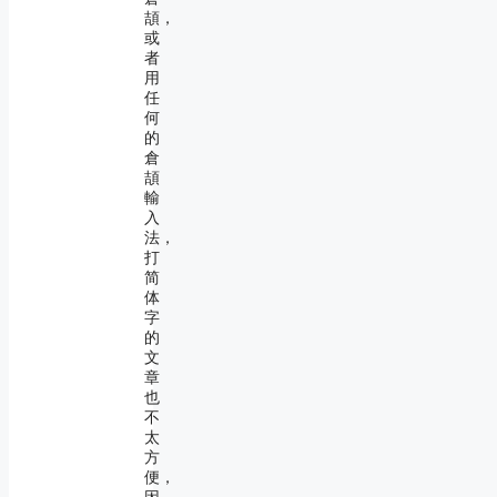
頡，
或
者
用
任
何
的
倉
頡
輸
入
法，
打
简
体
字
的
文
章
也
不
太
方
便，