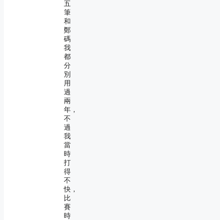
五
筆
和
鄭
碼
我
都
分
別
用
過
兩
年，
不
過
我
當
時
打
得
不
快，
比
賽
時