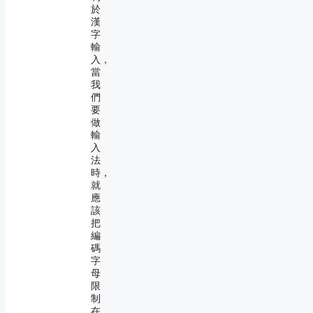
於
漢
字
輸
入，
當
我
們
要
做
輸
入
法
時，
就
應
該
把
編
碼
字
母
限
制
在