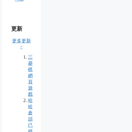
更新
更多更新
>
三
菱
棋
網
頁
遊
戲
哈
哈
倉
頡
已
經