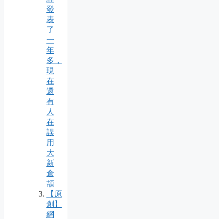
發
表
了
一
年
多，
現
在
還
有
人
在
誤
用
大
新
倉
頡
【原
創】
網