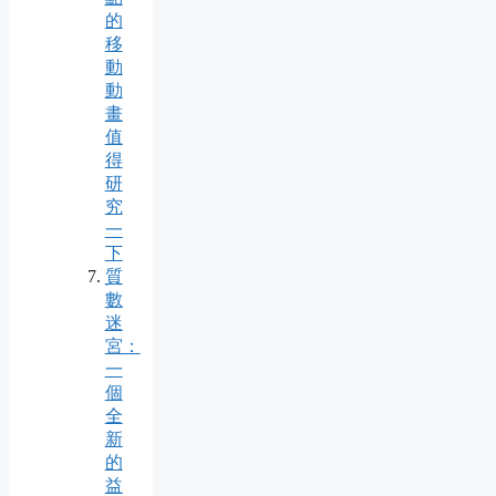
的
移
動
動
畫
值
得
研
究
一
下
質
數
迷
宮：
一
個
全
新
的
益