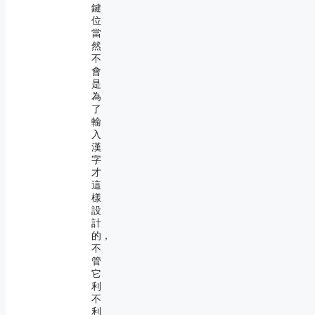
鍵
位
當
然
不
會
是
為
了
輸
入
漢
字
才
這
樣
設
計
的，
不
管
它
利
不
利