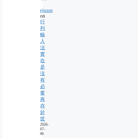
ejsoon
on
行
列
輸
入
法
實
在
是
沒
有
必
要
再
存
於
世
2026-
07-
06