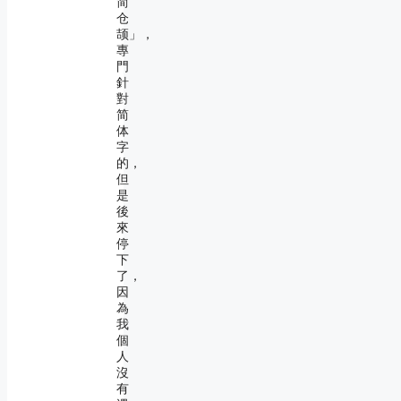
简
仓
颉」，
專
門
針
對
简
体
字
的，
但
是
後
來
停
下
了，
因
為
我
個
人
沒
有