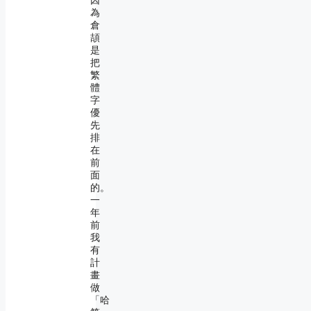
因
為
倉
頡
是
把
繁
體
字
優
先
排
在
前
面
的。
一
年
前
我
有
計
畫
做
「哈