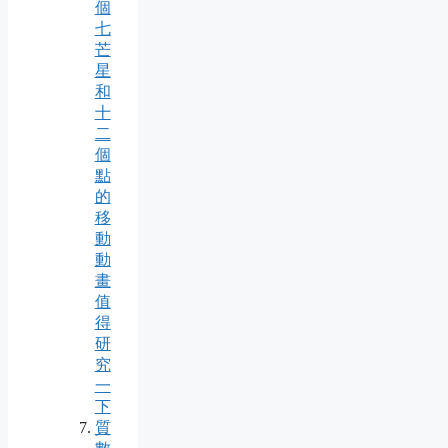
個
七
芒
星
和
十
二
個
點
的
移
動
動
畫
值
得
研
究
一
下
質