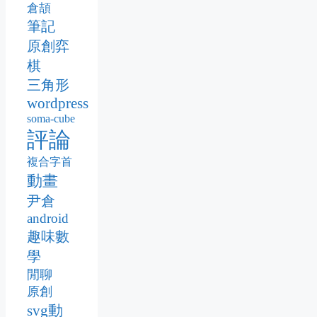
倉頡
筆記
原創弈
棋
三角形
wordpress
soma-cube
評論
複合字首
動畫
尹倉
android
趣味數
學
閒聊
原創
svg動