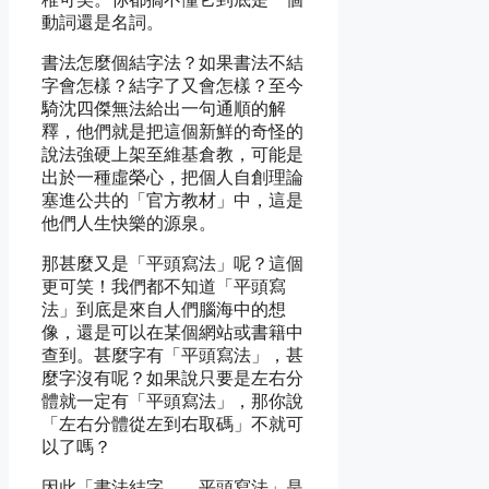
動詞還是名詞。
書法怎麼個結字法？如果書法不結
字會怎樣？結字了又會怎樣？至今
騎沈四傑無法給出一句通順的解
釋，他們就是把這個新鮮的奇怪的
說法強硬上架至維基倉教，可能是
出於一種虛榮心，把個人自創理論
塞進公共的「官方教材」中，這是
他們人生快樂的源泉。
那甚麼又是「平頭寫法」呢？這個
更可笑！我們都不知道「平頭寫
法」到底是來自人們腦海中的想
像，還是可以在某個網站或書籍中
查到。甚麼字有「平頭寫法」，甚
麼字沒有呢？如果說只要是左右分
體就一定有「平頭寫法」，那你說
「左右分體從左到右取碼」不就可
以了嗎？
因此「書法結字——平頭寫法」是