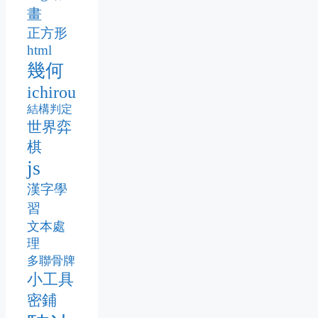
畫
正方形
html
幾何
ichirou
結構判定
世界弈
棋
js
漢字學
習
文本處
理
多聯骨牌
小工具
密鋪