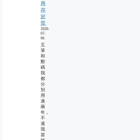
再
存
於
世
2026-
07-
06
五
筆
和
鄭
碼
我
都
分
別
用
過
兩
年，
不
過
我
當