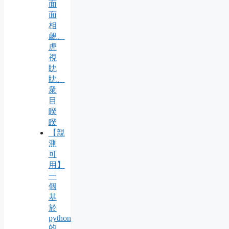
面
面
相
覷、
虎
視
眈
眈、
衆
目
睽
睽
【親
測
可
用】
一
個
基
於
python
的