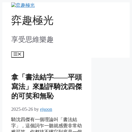
Skip
to
content
弈趣極光
享受思維樂趣
Menu
拿「書法結字——平頭
寫法」來點評騎沈四傑
的可笑和無恥
2025-05-26
by
ejsoon
騎沈四傑有一個理論叫「書法結
字」，這個詞乍一聽就感覺非常幼
稚可笑。你都搞不懂它到底是一個