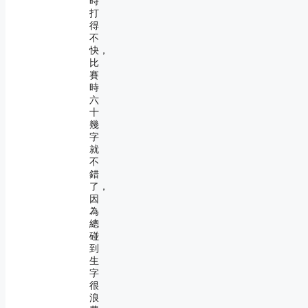
時
打
得
不
快，
比
賽
時
六
十
幾
字
就
不
錯
了，
因
為
總
碰
到
生
字
很
浪