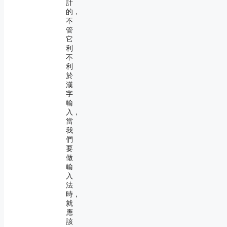
計
的，
不
管
它
利
不
利
於
漢
字
輸
入，
當
我
們
要
做
輸
入
法
時，
就
應
該