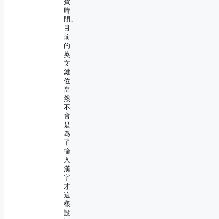
費
時
間。
目
前
的
英
文
鍵
位
當
然
不
會
是
為
了
輸
入
漢
字
才
這
樣
設