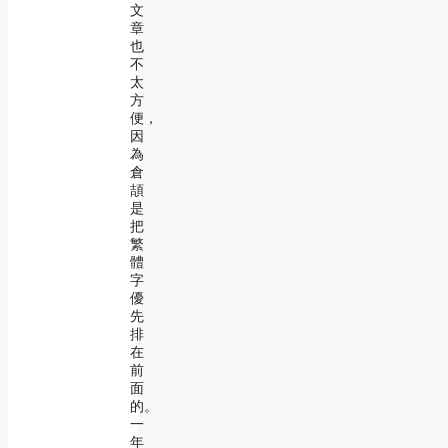
文
章
也
不
太
方
便，
因
為
倉
頡
是
把
繁
體
字
優
先
排
在
前
面
的。
一
年