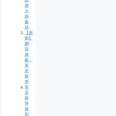
誤
用
大
新
倉
頡
【原
創】
網
頁
遊
戲：
哥
尼
斯
堡
哥
尼
斯
堡
規
則