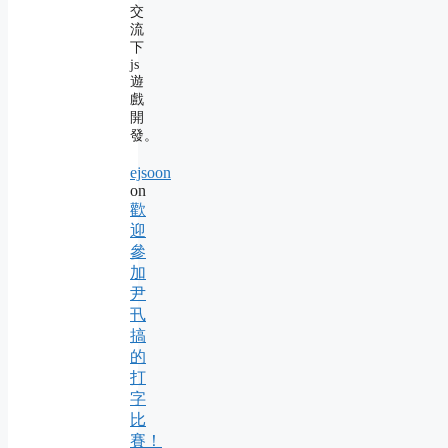
交
流
下
js
遊
戲
開
發。
ejsoon
on
歡
迎
參
加
尹
卂
搞
的
打
字
比
賽！