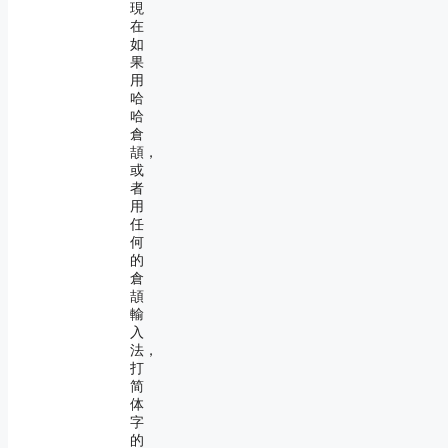
現
在
如
果
用
哈
哈
倉
頡，
或
者
用
任
何
的
倉
頡
輸
入
法，
打
简
体
字
的