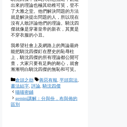
出來的理論也極其幼稚可笑，登不
了大雅之堂。他們解決問題的方法
就是解決提出問題的人，所以現在
沒有人敢評論他們的理論。騎沈四
傑就像是穿著皇帝的新衣，其實是
不穿衣服的小丑。
我希望社會上及網路上的輿論最終
能把騎沈四傑釘在歷史的恥辱柱
上，騎沈四傑的所有理論都公開可
查，大家只要有足夠的耐心，就會
漸漸明白騎沈四傑的無恥和可笑。
Categories
Tags
倉頡之劫
善惡有報
,
平頭寫法
,
書法結字
,
評論
,
騎沈四傑
喵喵密鋪
gemini講解：分與份，布與佈的
區別