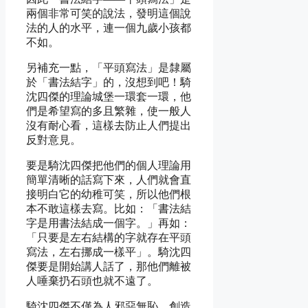
兩個非常可笑的說法，發明這個說
法的人的水平，連一個九歲小孩都
不如。
另補充一點，「平頭寫法」是隸屬
於「書法結字」的，沒想到吧！騎
沈四傑的理論城堡一環套一環，他
們是希望寫的多且繁雜，使一般人
沒有耐心看，這樣去防止人們提出
反對意見。
要是騎沈四傑把他們的個人理論用
簡單清晰的話寫下來，人們就會直
接明白它的幼稚可笑，所以他們根
本不敢這樣去寫。比如：「書法結
字是用書法結成一個字。」再如：
「只要是左右結構的字就存在平頭
寫法，左右挪成一樣平」。騎沈四
傑要是開始講人話了，那他們離被
人唾棄扔石頭也就不遠了。
騎沈四傑不僅為人邪惡無恥，創造