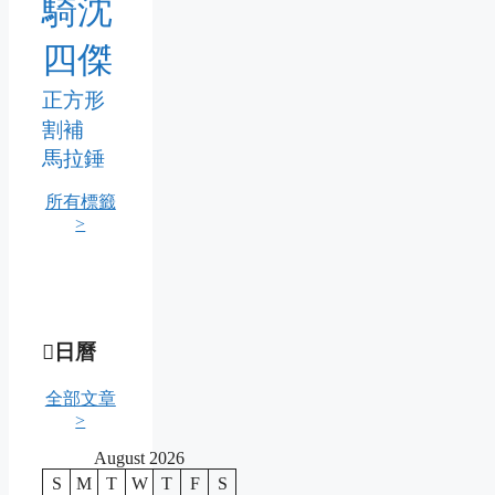
騎沈
四傑
正方形
割補
馬拉錘
所有標籤
>
日曆
全部文章
>
August 2026
S
M
T
W
T
F
S