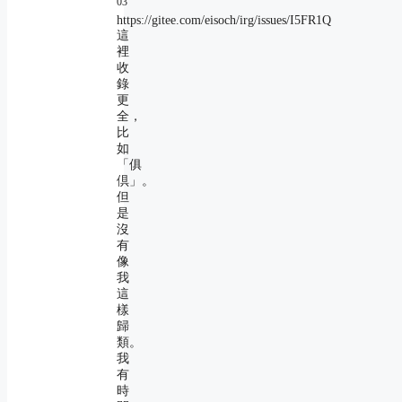
03
https://gitee.com/eisoch/irg/issues/I5FR1Q
這
裡
收
錄
更
全，
比
如
「俱
倶」。
但
是
沒
有
像
我
這
樣
歸
類。
我
有
時