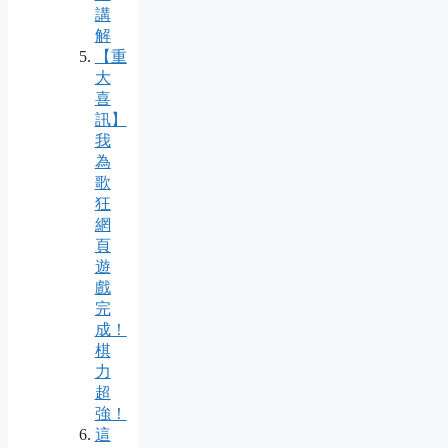
講
解
【重
大
喜
訊】
我
為
歌
狂
網
頁
遊
戲
完
成！
棋
力
超
強！
這