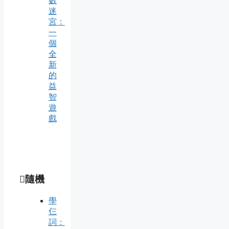
數
迷
宮：
一
個
全
新
的
益
智
遊
戲
隨機
學
仨
詞：