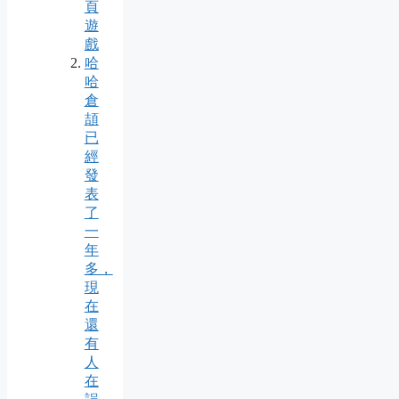
頁
遊
戲
哈
哈
倉
頡
已
經
發
表
了
一
年
多，
現
在
還
有
人
在