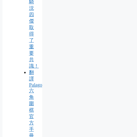
騎
沈
四
傑
取
得
了
重
要
共
識！
翻
譯
Palago
六
角
圍
棋
官
方
手
冊