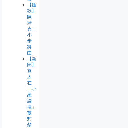
【聽
歌】
陳
綺
貞：
小
步
舞
曲
【新
聞】
寡
人
在
「小
衆
論
壇」
被
封
禁