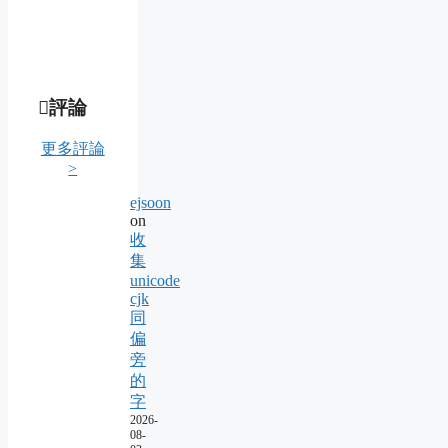
評論
更多評論
>
ejsoon
on
收
集
unicode
cjk
同
偏
旁
的
字
2026-
08-