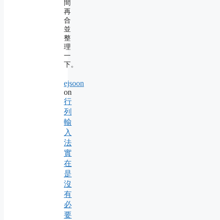
間
再
合
並
整
理
一
下。
ejsoon
on
行
列
輸
入
法
實
在
是
沒
有
必
要