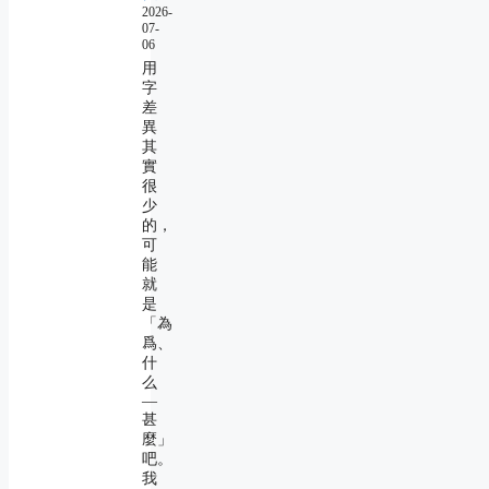
2026-
07-
06
用
字
差
異
其
實
很
少
的，
可
能
就
是
「為
爲、
什
么
―
甚
麼」
吧。
我