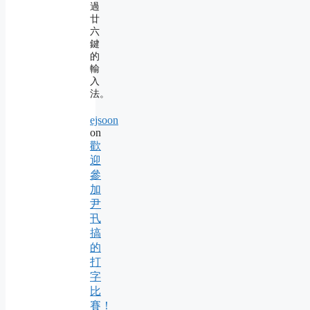
過
廿
六
鍵
的
輸
入
法。
ejsoon
on
歡
迎
參
加
尹
卂
搞
的
打
字
比
賽！