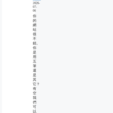
2026-
07-
06
你
的
網
站
很
不
錯。
你
是
用
五
筆
還
是
其
它？
有
空
我
們
可
以