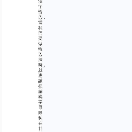
漢
字
輸
入，
當
我
們
要
做
輸
入
法
時，
就
應
該
把
編
碼
字
母
限
制
在
廿