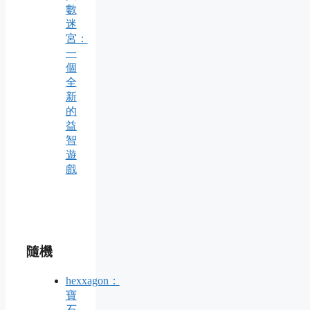
數
迷
宮：
一
個
全
新
的
益
智
遊
戲
隨機
hexxagon：
寶
石