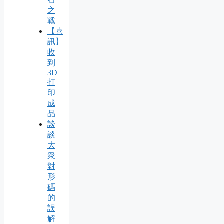
之
戰
【喜
訊】
收
到
3D
打
印
成
品
談
談
大
衆
對
形
碼
的
誤
解