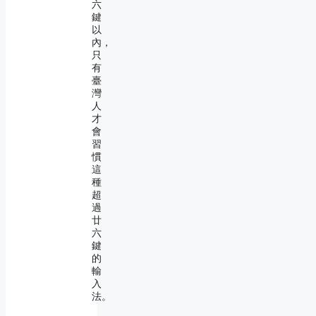
六
鍵
以
內，
只
有
臺
灣
人
才
會
習
慣
這
種
超
過
廿
六
鍵
的
輸
入
法。