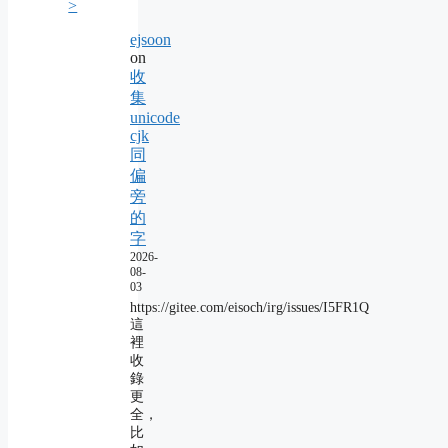
>
ejsoon
on
收
集
unicode
cjk
同
偏
旁
的
字
2026-
08-
03
https://gitee.com/eisoch/irg/issues/I5FR1Q
這
裡
收
錄
更
全，
比