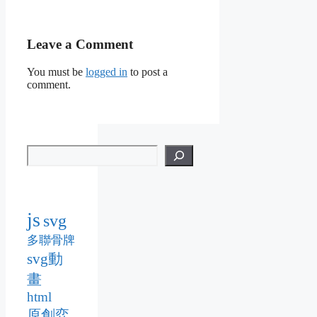
Leave a Comment
You must be
logged in
to post a
comment.
js
svg
多聯骨牌
svg動
畫
html
原創弈