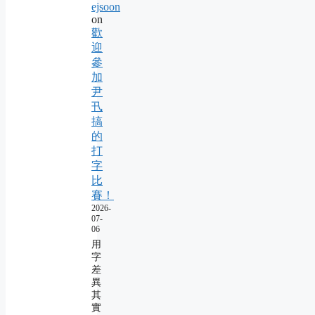
ejsoon
on
歡
迎
參
加
尹
卂
搞
的
打
字
比
賽！
2026-
07-
06
用
字
差
異
其
實