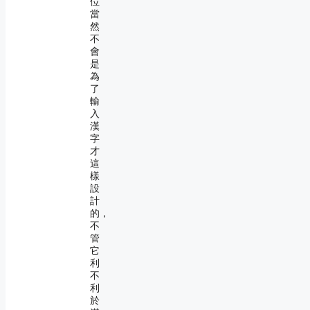
位
當
然
不
會
是
為
了
輸
入
漢
字
才
這
樣
設
計
的，
不
管
它
利
不
利
於