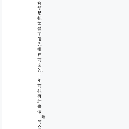
倉
頡
是
把
繁
體
字
優
先
排
在
前
面
的。
一
年
前
我
有
計
畫
做
「哈
简
仓