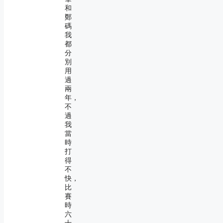
和
鄭
碼
我
都
分
別
用
過
兩
年，
不
過
我
當
時
打
得
不
快，
比
賽
時
六