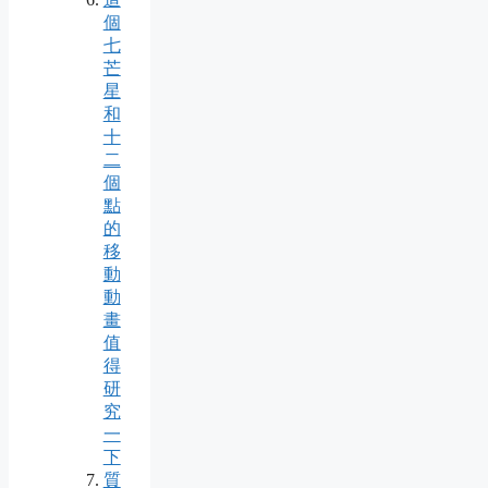
個
七
芒
星
和
十
二
個
點
的
移
動
動
畫
值
得
研
究
一
下
質