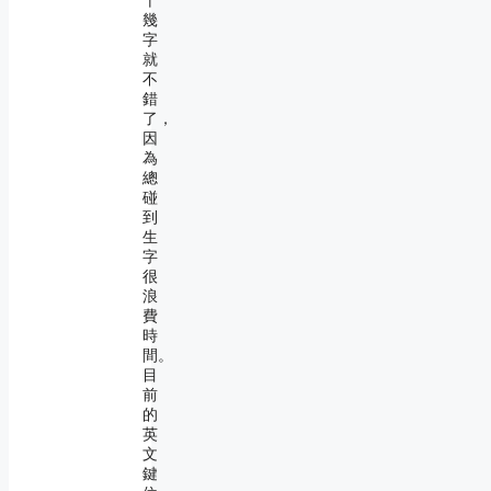
十
幾
字
就
不
錯
了，
因
為
總
碰
到
生
字
很
浪
費
時
間。
目
前
的
英
文
鍵