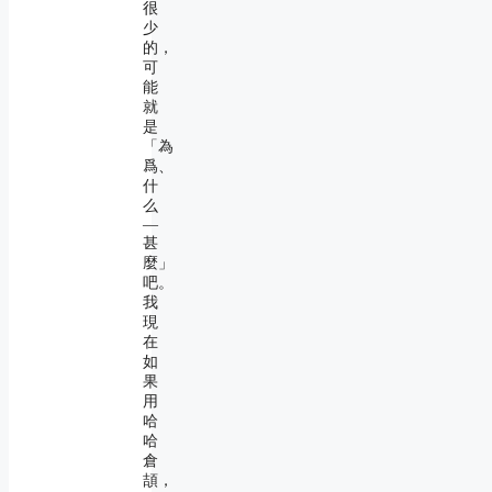
很
少
的，
可
能
就
是
「為
爲、
什
么
―
甚
麼」
吧。
我
現
在
如
果
用
哈
哈
倉
頡，