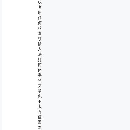
或
者
用
任
何
的
倉
頡
輸
入
法，
打
简
体
字
的
文
章
也
不
太
方
便，
因
為