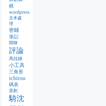
棋
wordpress
文本處
理
密鋪
筆記
閒聊
評論
馬拉錘
小工具
三角形
ichirou
碼表
原創
騎沈