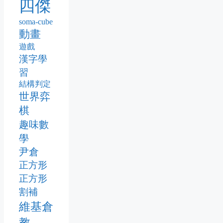
四傑
soma-cube
動畫
遊戲
漢字學
習
結構判定
世界弈
棋
趣味數
學
尹倉
正方形
正方形
割補
維基倉
教