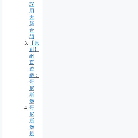
誤
用
大
新
倉
頡
【原
創】
網
頁
遊
戲：
哥
尼
斯
堡
哥
尼
斯
堡
規