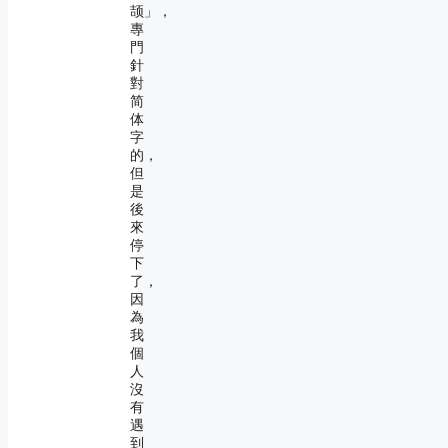
颉」，
專
門
針
對
简
体
字
的，
但
是
後
來
停
下
了，
因
為
我
個
人
沒
有
遇
到