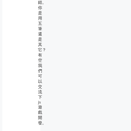
錯。
你
是
用
五
筆
還
是
其
它？
有
空
我
們
可
以
交
流
下
js
遊
戲
開
發。