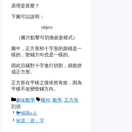
原理是甚麼？
下圖可以說明：
object
（圖片點擊可切換嵌套模式）
圖中，正方形和十字形的面積是一
樣的，密鋪方向也是一樣的。
因此沿綫對十字進行切割，就能拼
成正方形。
正方形在平移之後依然有效，因為
平移不改變密鋪方向。
Categories
Tags
趣味數學
幾何
,
數學
,
正方形
割補
🐦候鳥e人
🚨談「原」字