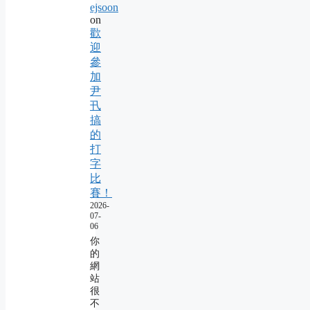
ejsoon
on
歡
迎
參
加
尹
卂
搞
的
打
字
比
賽！
2026-
07-
06
你
的
網
站
很
不