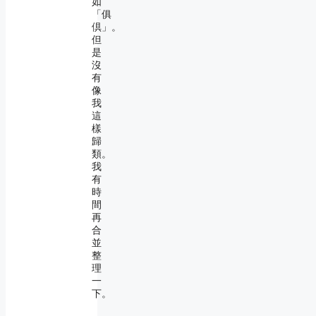
如
「俱
倶」。
但
是
沒
有
像
我
這
樣
歸
類。
我
有
時
間
再
合
並
整
理
一
下。