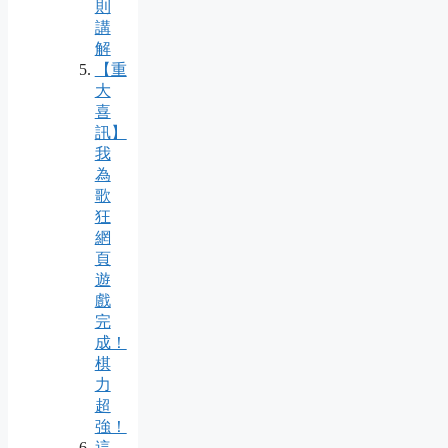
則
講
解
【重
大
喜
訊】
我
為
歌
狂
網
頁
遊
戲
完
成！
棋
力
超
強！
這