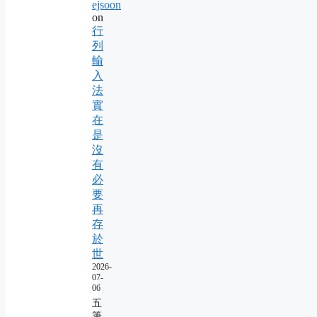
ejsoon
on
行
列
輸
入
法
實
在
是
沒
有
必
要
再
存
於
世
2026-
07-
06
五
筆