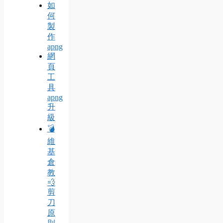
如
何
製
作
apng
網
頁
工
具
apng
升
級
💣
維
基
倉
教
💨
剪
刀
原