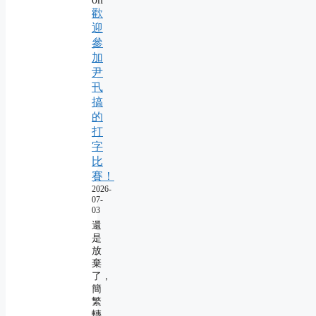
歡
迎
參
加
尹
卂
搞
的
打
字
比
賽！
2026-
07-
03
還
是
放
棄
了，
簡
繁
轉