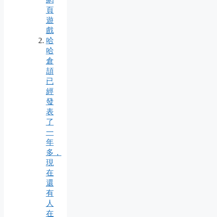
頁
遊
戲
哈
哈
倉
頡
已
經
發
表
了
一
年
多，
現
在
還
有
人
在