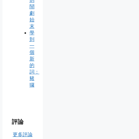
則
鬧
劇
始
末
學
到
一
個
新
的
詞：
豬
玀
評論
更多評論