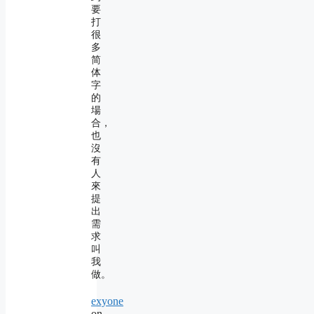
要
打
很
多
简
体
字
的
場
合，
也
沒
有
人
來
提
出
需
求
叫
我
做。
exyone
on