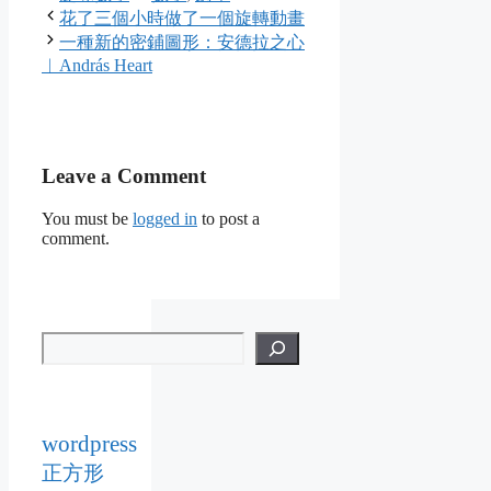
花了三個小時做了一個旋轉動畫
一種新的密鋪圖形：安德拉之心
︱András Heart
Leave a Comment
You must be
logged in
to post a
comment.
wordpress
正方形