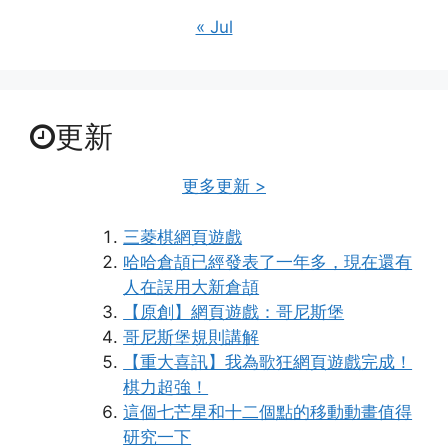
« Jul
更新
更多更新 >
三菱棋網頁遊戲
哈哈倉頡已經發表了一年多，現在還有
人在誤用大新倉頡
【原創】網頁遊戲：哥尼斯堡
哥尼斯堡規則講解
【重大喜訊】我為歌狂網頁遊戲完成！
棋力超強！
這個七芒星和十二個點的移動動畫值得
研究一下