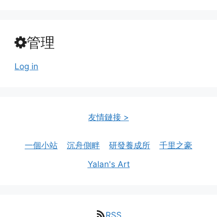
管理
Log in
友情鏈接 >
一個小站
沉舟側畔
研發養成所
千里之豪
Yalan's Art
RSS