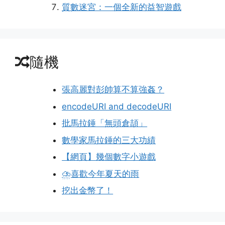
質數迷宮：一個全新的益智遊戲
隨機
張高麗對彭帥算不算強姦？
encodeURI and decodeURI
批馬拉錘「無頭倉頡」
數學家馬拉錘的三大功績
【網頁】幾個數字小遊戲
⛈️喜歡今年夏天的雨
挖出金幣了！