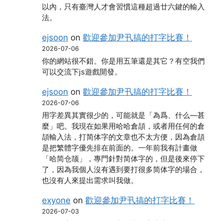
以內，只有臺灣人才會習慣這種超過廿六鍵的輸入
法。
ejsoon
on
歡迎參加尹卂搞的打字比賽！
2026-07-06
你的網站很不錯。你是用五筆還是其它？有空我們
可以交流下js遊戲開發。
ejsoon
on
歡迎參加尹卂搞的打字比賽！
2026-07-06
用字差異其實很少的，可能就是「為爲、什么―甚
麼」吧。我現在如果用哈哈倉頡，或者用任何的倉
頡輸入法，打简体字的文章也不太方便，因為倉頡
是把繁體字優先排在前面的。一年前我有計畫做
「哈简仓颉」，專門針對简体字的，但是後來停下
了，因為我個人沒有遇到要打很多简体字的場合，
也沒有人來提出需求叫我做。
exyone
on
歡迎參加尹卂搞的打字比賽！
2026-07-03