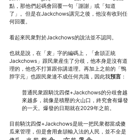
點，那他們起碼會回覆一句「謝謝」或「知道
了」。但是在Jackchows講完之後，他沒有收到任
何回覆。
看起來民衆對於Jackchows的說法並不認同。
也就是說，在「麦」字的編碼上，「倉頡正統
Jackchows」跟民衆産生了分歧，他本身是沒有道
理的，他也不打算跟你講道理。再加上之前的「鴨
脖字元」也跟民衆達不成任何共識，因此我
預言
：
普通民衆跟騎沈四傑+Jackchows的分歧會越
來越多，就像是積壓的火山口，終究會有爆發
的一天。爆發的日期就在2029年之前。
目前騎沈四傑+Jackchows是統一把民衆都當成傻
瓜來管理，但是會用倉頡輸入法的人民，並不全是
水能載舟，亦能覆舟。