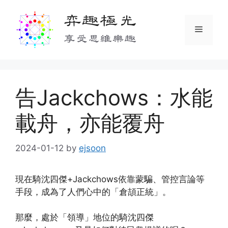
Skip
弈趣極光
to
Menu
content
享受思維樂趣
告Jackchows：水能
載舟，亦能覆舟
2024-01-12
by
ejsoon
現在騎沈四傑+Jackchows依靠蒙騙、管控言論等
手段，成為了人們心中的「倉頡正統」。
那麼，處於「領導」地位的騎沈四傑