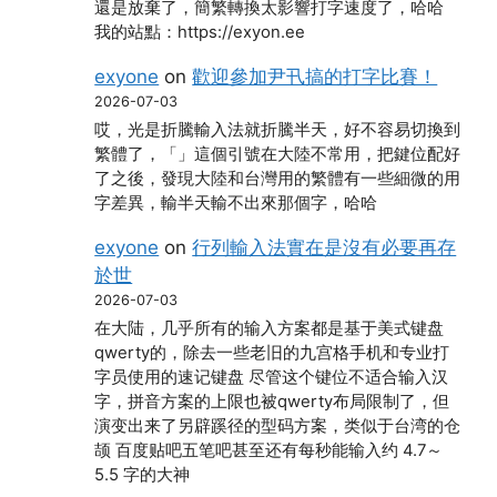
還是放棄了，簡繁轉換太影響打字速度了，哈哈
我的站點：https://exyon.ee
exyone
on
歡迎參加尹卂搞的打字比賽！
2026-07-03
哎，光是折騰輸入法就折騰半天，好不容易切換到
繁體了，「」這個引號在大陸不常用，把鍵位配好
了之後，發現大陸和台灣用的繁體有一些細微的用
字差異，輸半天輸不出來那個字，哈哈
exyone
on
行列輸入法實在是沒有必要再存
於世
2026-07-03
在大陆，几乎所有的输入方案都是基于美式键盘
qwerty的，除去一些老旧的九宫格手机和专业打
字员使用的速记键盘 尽管这个键位不适合输入汉
字，拼音方案的上限也被qwerty布局限制了，但
演变出来了另辟蹊径的型码方案，类似于台湾的仓
颉 百度贴吧五笔吧甚至还有每秒能输入约 4.7～
5.5 字的大神