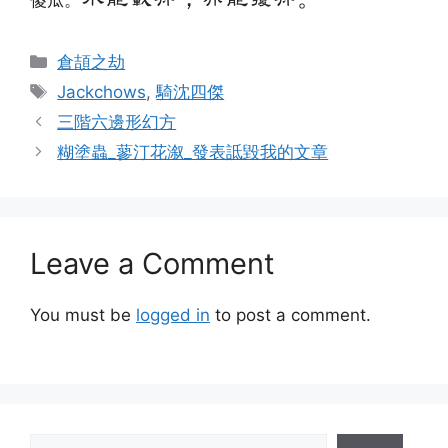
傻瓜。
Categories
倉頡之劫
Tags
Jackchows
,
騎沈四傑
三階六邊形幻方
糊塗蟲_蓼汀花溆_發表詆毀我的文章
Leave a Comment
You must be
logged in
to post a comment.