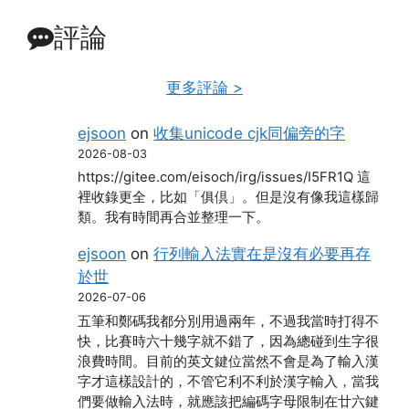
評論
更多評論 >
ejsoon
on
收集unicode cjk同偏旁的字
2026-08-03
https://gitee.com/eisoch/irg/issues/I5FR1Q 這
裡收錄更全，比如「俱倶」。但是沒有像我這樣歸
類。我有時間再合並整理一下。
ejsoon
on
行列輸入法實在是沒有必要再存
於世
2026-07-06
五筆和鄭碼我都分別用過兩年，不過我當時打得不
快，比賽時六十幾字就不錯了，因為總碰到生字很
浪費時間。目前的英文鍵位當然不會是為了輸入漢
字才這樣設計的，不管它利不利於漢字輸入，當我
們要做輸入法時，就應該把編碼字母限制在廿六鍵