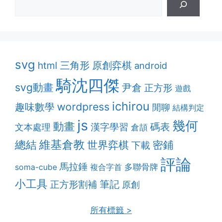
svg
原創弈棋
html
三角形
android
騎沈四傑
svg動畫
尹倉
正方形
遊戲
ichirou
趣味數學
wordpress
閒聊
結構判定
js
幾何
動畫
漢字學習
碼表
文本處理
倉頡
維基倉教
總結
密鋪
世界弈棋
下載
評論
馬拉錘
多聯骨牌
soma-cube
複合字首
小工具
筆記
正方形割補
原創
所有標籤 >