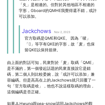
「夂」是相連的。但對於其他地區不相連的
字形，Gboard的QMHE我覺得還不錯，或許
可以添加。
Jackchows
Nov 2, 2023
官方取碼是QME和QKE。 因為「唛」
「𨀱」等字有QKE的字形，故「麦」也保
留QKE以保持規律。
由上面的對話可知，民衆對於「麦」取碼「QME」
是不滿的，第一個發起話題的民衆直接說它是錯
碼，第二個人則比較委婉，說「或許可以添加」兼
容編碼。但是高高在上的Jackchows就只回覆了一
句「官方取碼是啥」，他也不說這樣取碼的理由，
這個編碼是否正確。
如果JLHwung跟pea-snow認同Jackchows的觀