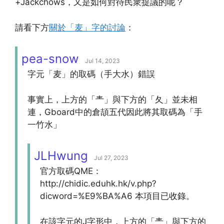
+Jackchows，又是如何對待民衆提議的呢？
請看下方
關於「麦」字的討論
：
pea-snow
Jul 14, 2023
字元「麦」的取碼（手大水）錯誤
事實上，上方的「龶」與下方的「夂」並未相
連，Gboard中的倉頡五代因此將其取碼為「手
一竹水」
JLHwung
Jul 27, 2023
官方取碼QME：
http://chidic.eduhk.hk/v.php?
dicword=%E9%BA%A6 本項目已收錄。
在該字元的J字形中，上方的「龶」與下方的