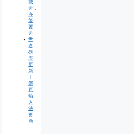
載
舟，
亦
能
覆
舟
尹
倉
碼
表
更
新
︱
網
頁
輸
入
法
更
新