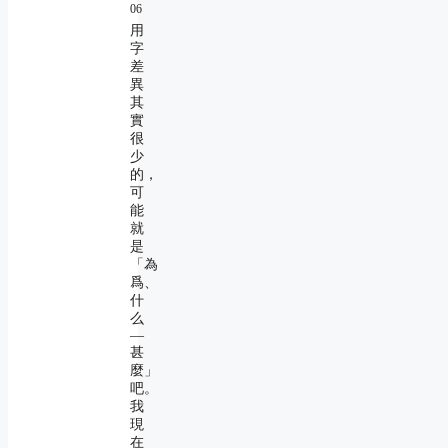
06
用
字
差
異
其
實
很
少
的，
可
能
就
是
「為
爲、
什
么
―
甚
麼」
吧。
我
現
在