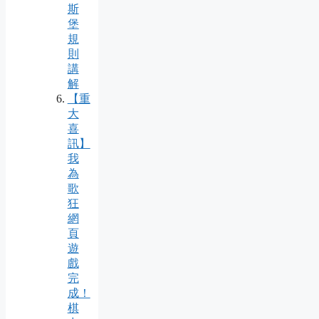
斯
堡
規
則
講
解
【重
大
喜
訊】
我
為
歌
狂
網
頁
遊
戲
完
成！
棋