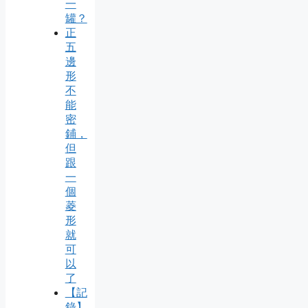
一
罐？
正
五
邊
形
不
能
密
鋪，
但
跟
一
個
菱
形
就
可
以
了
【記
錄】