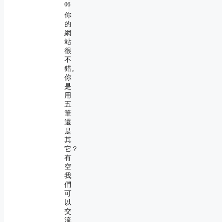
06
你
的
網
站
很
不
錯。
你
是
用
五
筆
還
是
其
它？
有
空
我
們
可
以
交
流