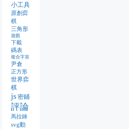
小工具
原創弈
棋
三角形
遊戲
下載
碼表
複合字首
尹倉
正方形
世界弈
棋
js
密鋪
評論
馬拉錘
svg動