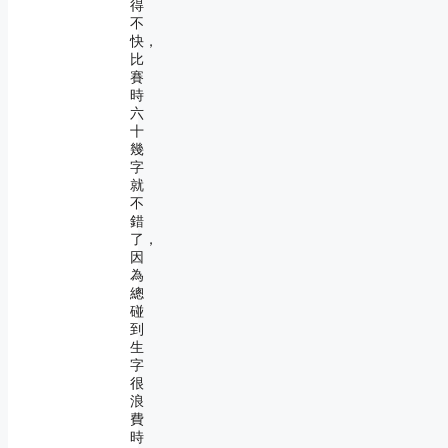
得
不
快，
比
賽
時
六
十
幾
字
就
不
錯
了，
因
為
總
碰
到
生
字
很
浪
費
時