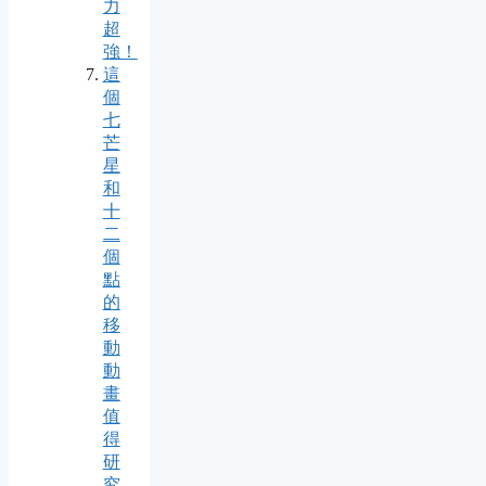
力
超
強！
這
個
七
芒
星
和
十
二
個
點
的
移
動
動
畫
值
得
研
究