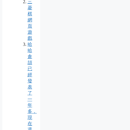
三
菱
棋
網
頁
遊
戲
哈
哈
倉
頡
已
經
發
表
了
一
年
多，
現
在
還