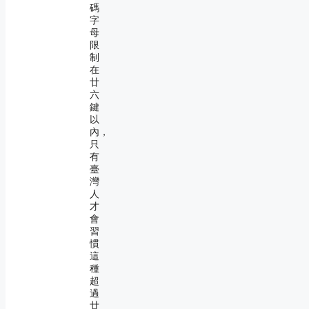
碼
字
母
限
制
在
廿
六
鍵
以
內，
只
有
臺
灣
人
才
會
習
慣
這
種
超
過
廿