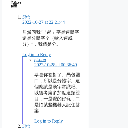
論”
Sirit
2022-10-27 at 22:21:44
居然问我“「咼」字是連體字
還是分體字？（輸入連或
分）”，我猜是分。
Log in to Reply
ejsoon
2022-10-28 at 00:36:49
恭喜你答對了。冎包圍
口，所以是分體字。這
個應該是漢字常識吧。
以後考慮多加點這類題
目，一是覺的好玩，二
是怕某些機器人記住答
案…
Log in to Reply
Sirit