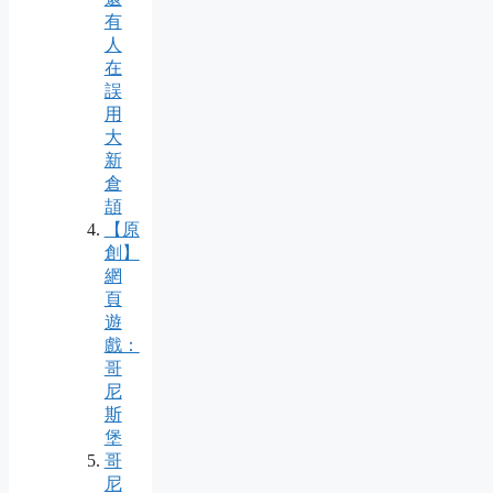
有
人
在
誤
用
大
新
倉
頡
【原
創】
網
頁
遊
戲：
哥
尼
斯
堡
哥
尼