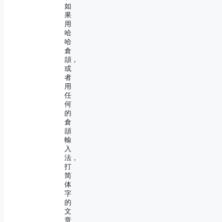
如
果
用
哈
哈
倉
頡，
或
者
用
任
何
的
倉
頡
輸
入
法，
打
简
体
字
的
文
章