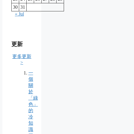
30
31
« Jul
更新
更多更新
>
一
個
關
於
「綠
色」
的
冷
知
識