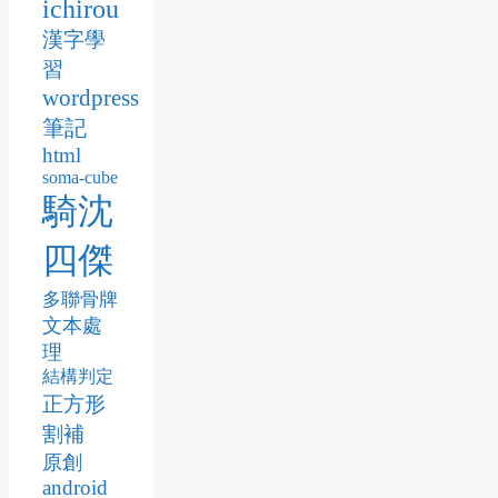
ichirou
漢字學
習
wordpress
筆記
html
soma-cube
騎沈
四傑
多聯骨牌
文本處
理
結構判定
正方形
割補
原創
android