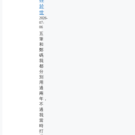
於
世
2026-
07-
06
五
筆
和
鄭
碼
我
都
分
別
用
過
兩
年，
不
過
我
當
時
打