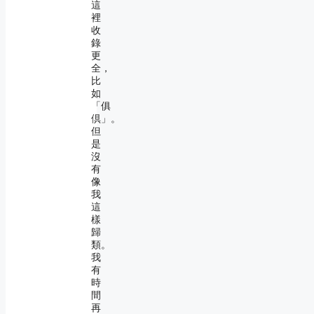
這
裡
收
錄
更
全，
比
如
「俱
倶」。
但
是
沒
有
像
我
這
樣
歸
類。
我
有
時
間
再