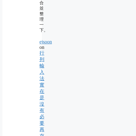
合
並
整
理
一
下。
ejsoon
on
行
列
輸
入
法
實
在
是
沒
有
必
要
再
存