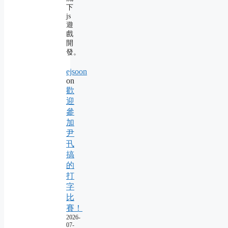
下
js
遊
戲
開
發。
ejsoon
on
歡
迎
參
加
尹
卂
搞
的
打
字
比
賽！
2026-
07-