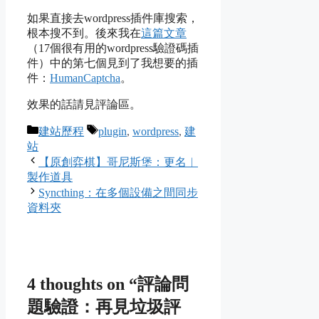
如果直接去wordpress插件庫搜索，
根本搜不到。後來我在
這篇文章
（17個很有用的wordpress驗證碼插
件）中的第七個見到了我想要的插
件：
HumanCaptcha
。
效果的話請見評論區。
Categories
Tags
建站歷程
plugin
,
wordpress
,
建
站
【原創弈棋】哥尼斯堡：更名︱
製作道具
Syncthing：在多個設備之間同步
資料夾
4 thoughts on “評論問
題驗證：再見垃圾評