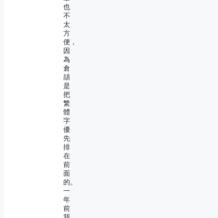
也
不
太
方
便，
因
為
倉
頡
是
把
繁
體
字
優
先
排
在
前
面
的。
一
年
前
我