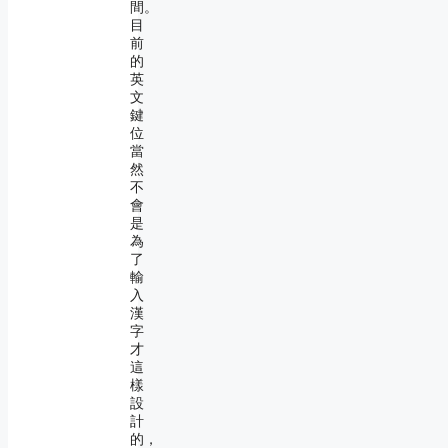
間。
目
前
的
英
文
鍵
位
當
然
不
會
是
為
了
輸
入
漢
字
才
這
樣
設
計
的，