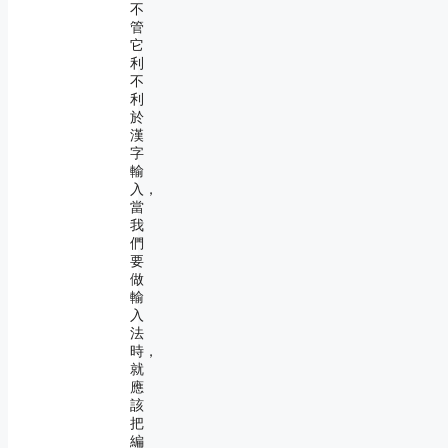
不
管
它
利
不
利
於
漢
字
輸
入，
當
我
們
要
做
輸
入
法
時，
就
應
該
把
編