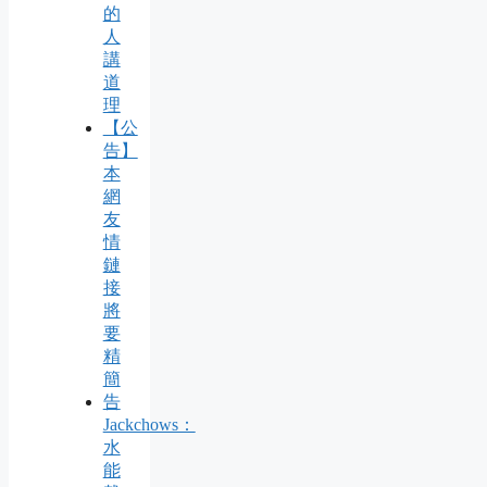
的
人
講
道
理
【公
告】
本
網
友
情
鏈
接
將
要
精
簡
告
Jackchows：
水
能