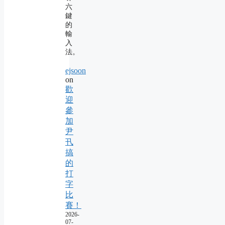
六
鍵
的
輸
入
法。
ejsoon
on
歡
迎
參
加
尹
卂
搞
的
打
字
比
賽！
2026-
07-