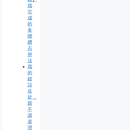
我
完
成
的
多
聯
鑽
石
拼
法
我
的
錯
誤
在
於，
跟
不
講
道
理