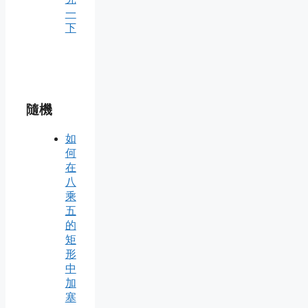
一
下
隨機
如
何
在
八
乘
五
的
矩
形
中
加
塞