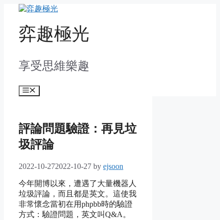
Skip
to
content
弈趣極光
享受思維樂趣
Menu
評論問題驗證：再見垃
圾評論
2022-10-27
2022-10-27
by
ejsoon
今年開博以來，遭遇了大量機器人
垃圾評論，而且都是英文。這使我
非常懷念當初在用phpbb時的驗證
方式：驗證問題，英文叫Q&A。