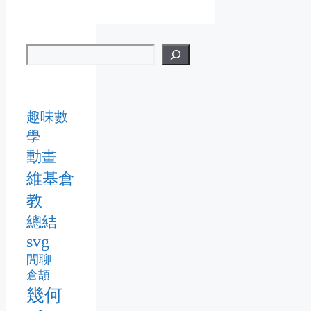
趣味數
學
動畫
維基倉
教
總結
svg
閒聊
倉頡
幾何