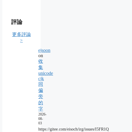
評論
更多評論
>
ejsoon
on
收
集
unicode
cjk
同
偏
旁
的
字
2026-
08-
03
https://gitee.com/eisoch/irg/issues/I5FR1Q