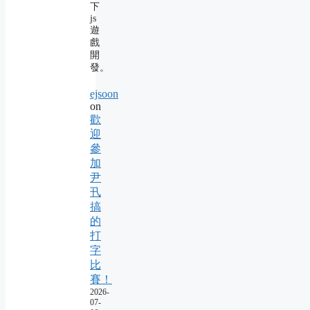
下
js
遊
戲
開
發。
ejsoon
on
歡
迎
參
加
尹
卂
搞
的
打
字
比
賽！
2026-
07-