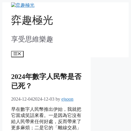
Skip
to
content
弈趣極光
享受思維樂趣
Menu
2024年數字人民幣是否
已死？
2024-12-04
2024-12-03
by
ejsoon
早在數字人民幣推出伊始，我就把
它當成笑話來看。一是因為它沒有
給人民帶來任何好處，反而帶來了
更多麻煩；二是它的「離線交易」