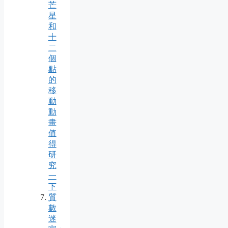
芒
星
和
十
二
個
點
的
移
動
動
畫
值
得
研
究
一
下
質
數
迷