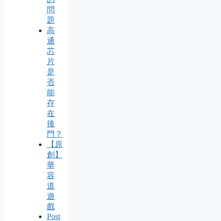
問
題
高
通
芯
片
是
否
能
存
在
後
門？
【原
創】
華
容
道
遊
戲
Post