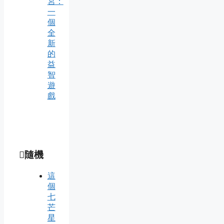
宮：
一
個
全
新
的
益
智
遊
戲
隨機
這
個
七
芒
星