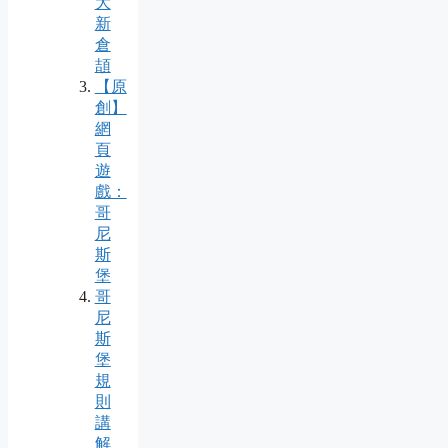
大
新
倉
頡
【原
創】
網
頁
遊
戲：
哥
尼
斯
堡
哥
尼
斯
堡
規
則
講
解