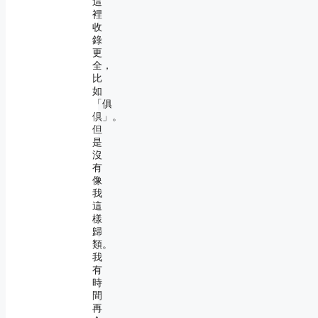
這
裡
收
錄
更
全，
比
如
「俱
倶」。
但
是
沒
有
像
我
這
樣
歸
類。
我
有
時
間
再