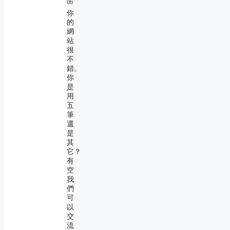
06
你
的
網
站
很
不
錯。
你
是
用
五
筆
還
是
其
它？
有
空
我
們
可
以
交
流