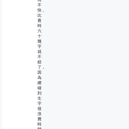
不
快，
比
賽
時
六
十
幾
字
就
不
錯
了，
因
為
總
碰
到
生
字
很
浪
費
時