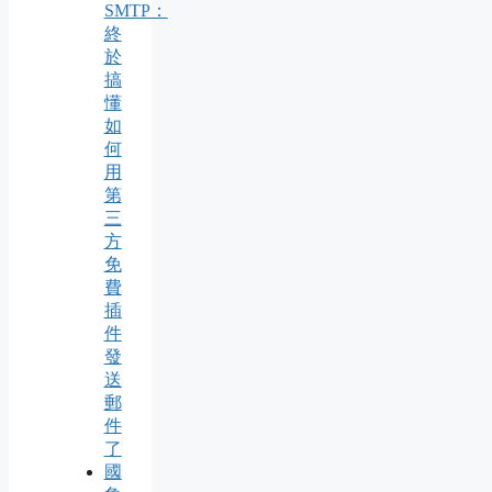
SMTP：
終
於
搞
懂
如
何
用
第
三
方
免
費
插
件
發
送
郵
件
了
國