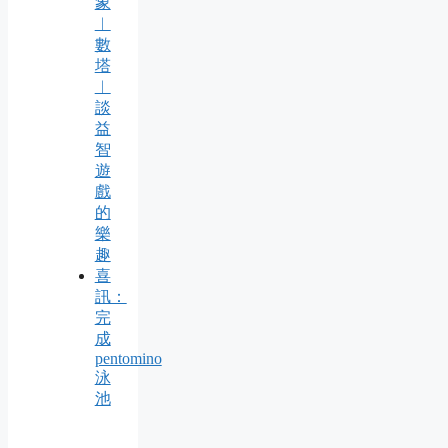
象
︱
數
塔
︱
談
益
智
遊
戲
的
樂
趣
喜
訊：
完
成
pentomino
泳
池