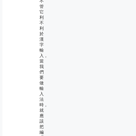
不
管
它
利
不
利
於
漢
字
輸
入，
當
我
們
要
做
輸
入
法
時，
就
應
該
把
編