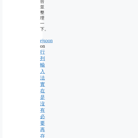
合
並
整
理
一
下。
ejsoon
on
行
列
輸
入
法
實
在
是
沒
有
必
要
再
存