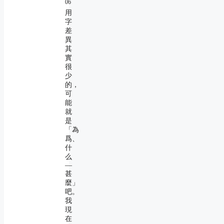
06
用
字
差
異
其
實
很
少
的，
可
能
就
是
「為
爲、
什
么
―
甚
麼」
吧。
我
現
在