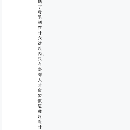
碼
字
母
限
制
在
廿
六
鍵
以
內，
只
有
臺
灣
人
才
會
習
慣
這
種
超
過
廿