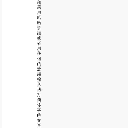
如
果
用
哈
哈
倉
頡，
或
者
用
任
何
的
倉
頡
輸
入
法，
打
简
体
字
的
文
章