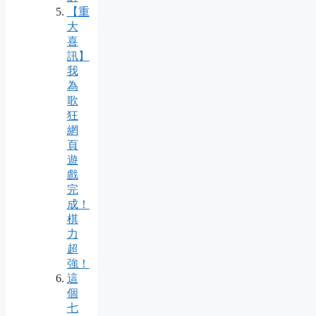
【重
大
喜
訊】
我
為
歌
狂
網
頁
遊
戲
完
成！
棋
力
超
強！
這
個
七