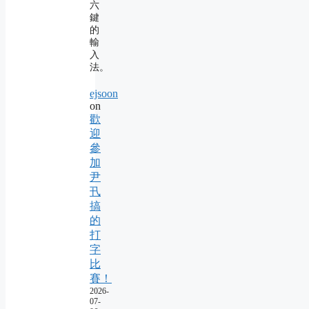
六
鍵
的
輸
入
法。
ejsoon
on
歡
迎
參
加
尹
卂
搞
的
打
字
比
賽！
2026-
07-