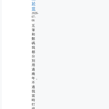
於
世
2026-
07-
06
五
筆
和
鄭
碼
我
都
分
別
用
過
兩
年，
不
過
我
當
時
打
得