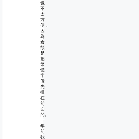
也
不
太
方
便，
因
為
倉
頡
是
把
繁
體
字
優
先
排
在
前
面
的。
一
年
前
我