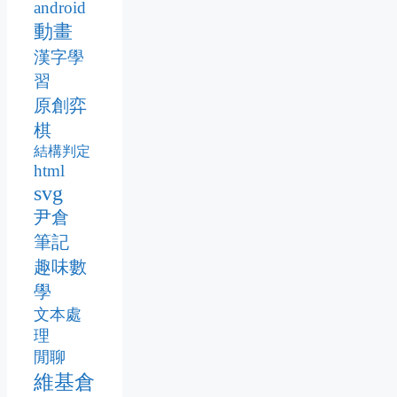
android
動畫
漢字學
習
原創弈
棋
結構判定
html
svg
尹倉
筆記
趣味數
學
文本處
理
閒聊
維基倉