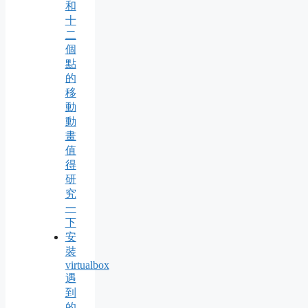
和
十
二
個
點
的
移
動
動
畫
值
得
研
究
一
下
安
裝
virtualbox
遇
到
的