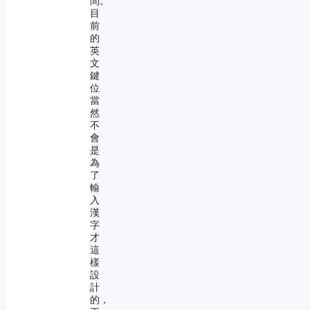
間。
目
前
的
英
文
鍵
位
當
然
不
會
是
為
了
輸
入
漢
字
才
這
樣
設
計
的，