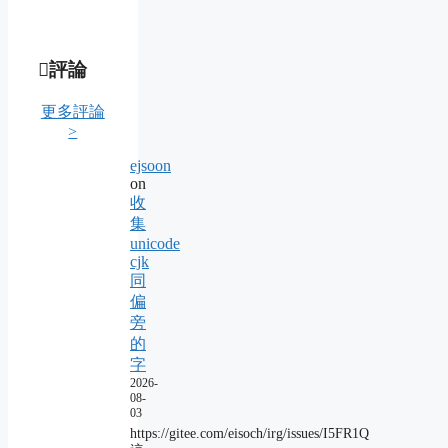
評論
更多評論
>
ejsoon
on
收
集
unicode
cjk
同
偏
旁
的
字
2026-
08-
03
https://gitee.com/eisoch/irg/issues/I5FR1Q