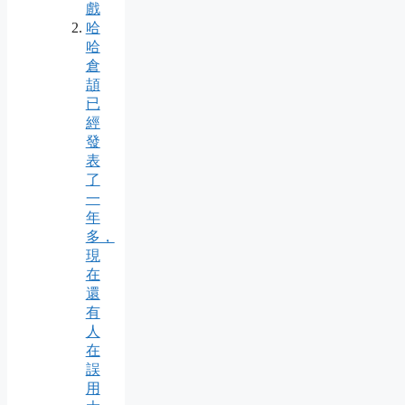
戲
哈
哈
倉
頡
已
經
發
表
了
一
年
多，
現
在
還
有
人
在
誤
用