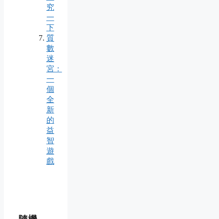
究
一
下
質
數
迷
宮：
一
個
全
新
的
益
智
遊
戲