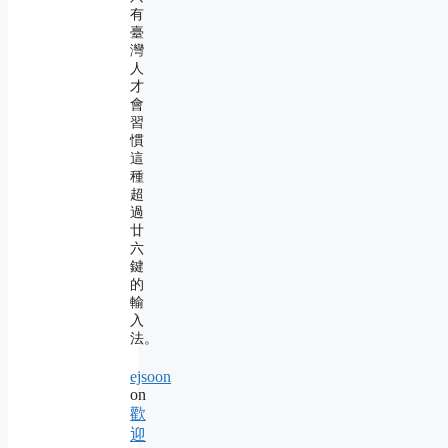
有
臺
灣
人
才
會
習
慣
這
種
超
過
廿
六
鍵
的
輸
入
法。
ejsoon
on
歡
迎