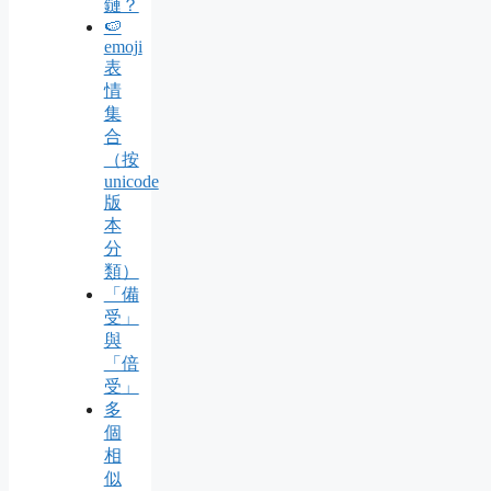
鏈？
🍉
emoji
表
情
集
合
（按
unicode
版
本
分
類）
「備
受」
與
「倍
受」
多
個
相
似