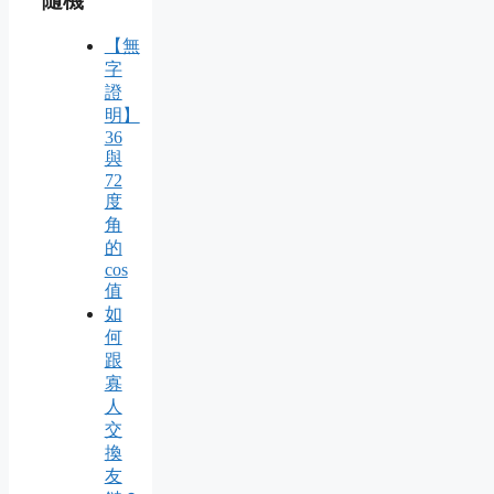
隨機
【無
字
證
明】
36
與
72
度
角
的
cos
值
如
何
跟
寡
人
交
換
友