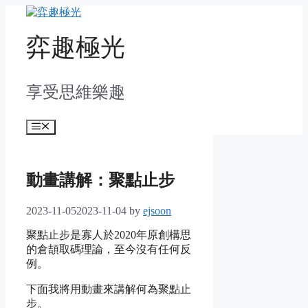
Skip
to
content
弈趣極光
享受思維樂趣
Menu
動畫講解：聚點止步
2023-11-05
2023-11-04
by
ejsoon
聚點止步是寡人於2020年原創構思
的倉頡取碼理論，至今沒有任何反
例。
下面我將用動畫來講解何為聚點止
步。