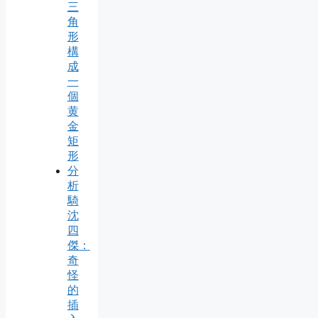
三
角
形
構
成
一
個
黄
金
矩
形
分
析
騎
沈
四
傑：
奇
怪
的
插