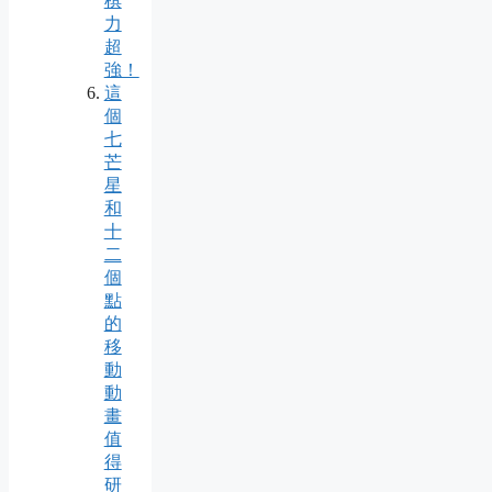
棋
力
超
強！
這
個
七
芒
星
和
十
二
個
點
的
移
動
動
畫
值
得
研