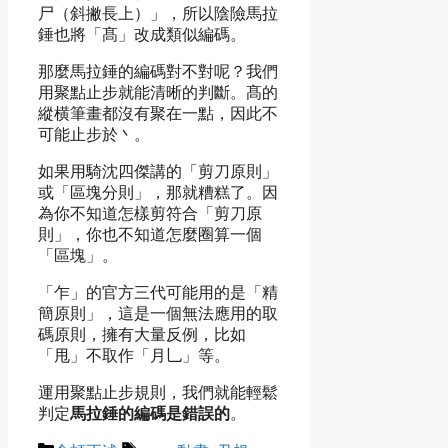
尸（
斜撇
長上
）」，所以陰險馬拉
錘也將「髙」改成類似編碼。
那麼馬拉錘的編碼對不對呢？我們
用聚點止步就能清晰的判斷。髙的
縱横筆畫都沒有聚在一點，因此不
可能止步於丶。
如果用騎沈四傑講的「剪刀原則」
或「區塊分則」，那就糟糕了。因
為你不知道怎樣剪符合「剪刀原
則」，你也不知道怎麼圈算一個
「區塊」。
「乍」的官方三代可能用的是「精
簡原則」，這是一個無法應用的取
碼原則，擁有大量反例，比如
「甩」不取作「月乚」等。
運用聚點止步規則，我們就能輕鬆
判定
馬拉錘的編碼是錯誤的
。