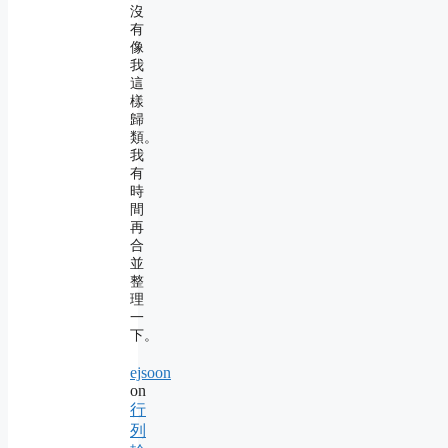
沒
有
像
我
這
樣
歸
類。
我
有
時
間
再
合
並
整
理
一
下。
ejsoon
on
行
列