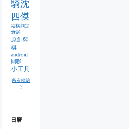
騎沈
四傑
結構判定
倉頡
原創弈
棋
android
閒聊
小工具
所有標籤
>
日曆