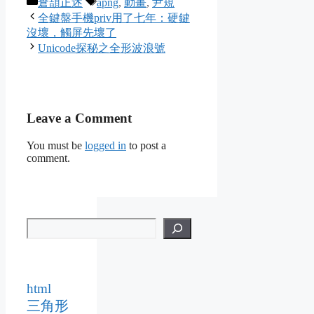
Categories
Tags
倉頡正述
apng
,
動畫
,
尹規
全鍵盤手機priv用了七年：硬鍵
沒壞，觸屏先壞了
Unicode探秘之全形波浪號
Leave a Comment
You must be
logged in
to post a
comment.
html
三角形