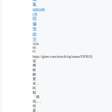
集
unicode
cjk
同
偏
旁
的
字
2026-
08-
03
https://gitee.com/eisoch/irg/issues/I5FR1Q
這
裡
收
錄
更
全，
比
如
「俱
倶」。
但
是