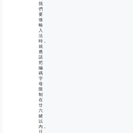
我
們
要
做
輸
入
法
時，
就
應
該
把
編
碼
字
母
限
制
在
廿
六
鍵
以
內，
只