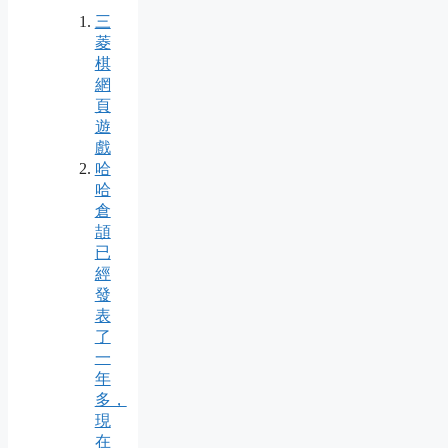
三
菱
棋
網
頁
遊
戲
哈
哈
倉
頡
已
經
發
表
了
一
年
多，
現
在