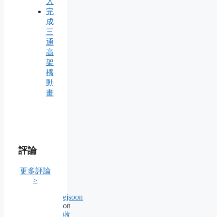
入
完
成
三
通
高
架
橋
動
畫
評論
更多評論
>
ejsoon
on
收