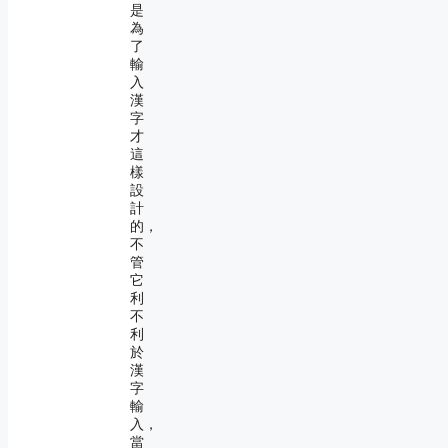
是
為
了
輸
入
漢
字
才
這
樣
設
計
的，
不
管
它
利
不
利
於
漢
字
輸
入，
當