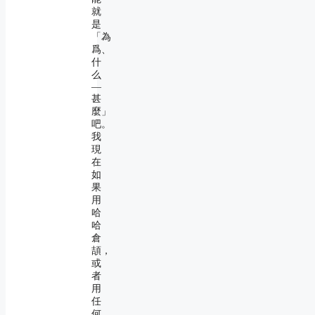
就
是
「為
爲、
什
么
―
甚
麼」
吧。
我
現
在
如
果
用
哈
哈
倉
頡，
或
者
用
任
何