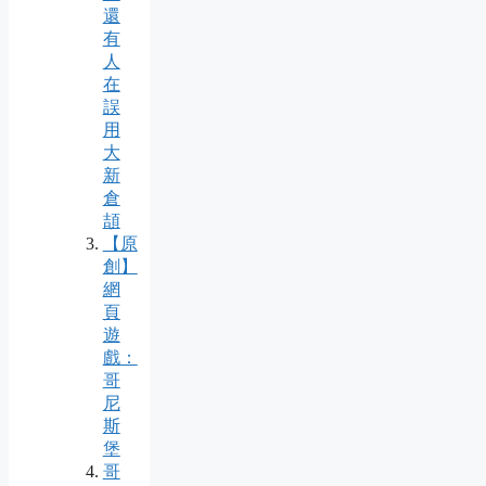
還
有
人
在
誤
用
大
新
倉
頡
【原
創】
網
頁
遊
戲：
哥
尼
斯
堡
哥