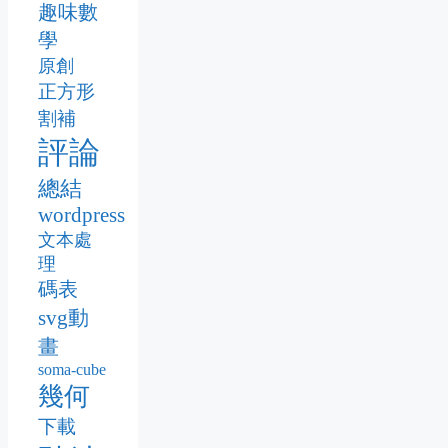
趣味數
學
原創
正方形
割補
評論
總結
wordpress
文本處
理
碼表
svg動
畫
soma-cube
幾何
下載