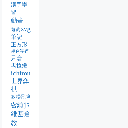
漢字學
習
動畫
svg
遊戲
筆記
正方形
複合字首
尹倉
馬拉錘
ichirou
世界弈
棋
多聯骨牌
js
密鋪
維基倉
教