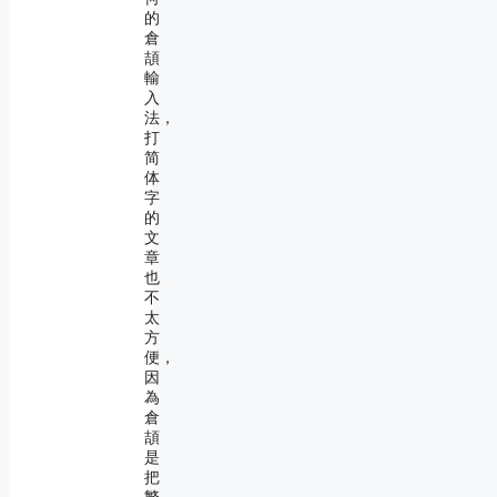
的
倉
頡
輸
入
法，
打
简
体
字
的
文
章
也
不
太
方
便，
因
為
倉
頡
是
把