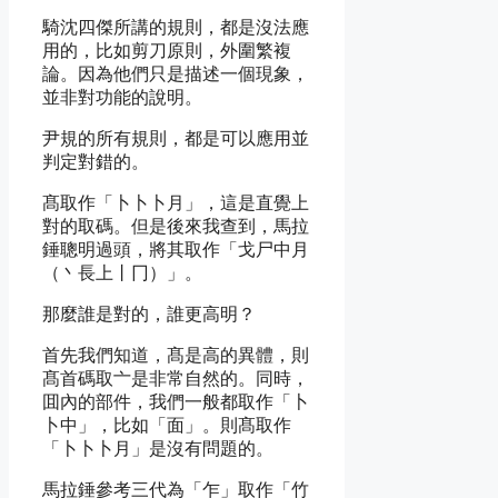
騎沈四傑所講的規則，都是沒法應
用的，比如剪刀原則，外圍繁複
論。因為他們只是描述一個現象，
並非對功能的說明。
尹規的所有規則，都是可以應用並
判定對錯的。
髙取作「卜卜卜月」，這是直覺上
對的取碼。但是後來我查到，馬拉
錘聰明過頭，將其取作「戈尸中月
（丶
長上
丨冂）」。
那麼誰是對的，誰更高明？
首先我們知道，髙是高的異體，則
髙首碼取亠是非常自然的。同時，
囬內的部件，我們一般都取作「卜
卜中」，比如「面」。則髙取作
「卜卜卜月」是沒有問題的。
馬拉錘參考三代為「乍」取作「竹