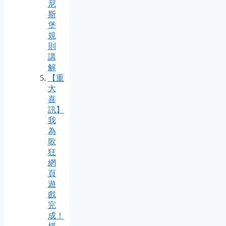
尼
斯
堡
規
則
講
解
【重
大
喜
訊】
我
為
歌
狂
網
頁
遊
戲
完
成！