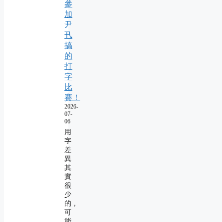
參
加
尹
卂
搞
的
打
字
比
賽！
2026-
07-
06
用
字
差
異
其
實
很
少
的，
可
能