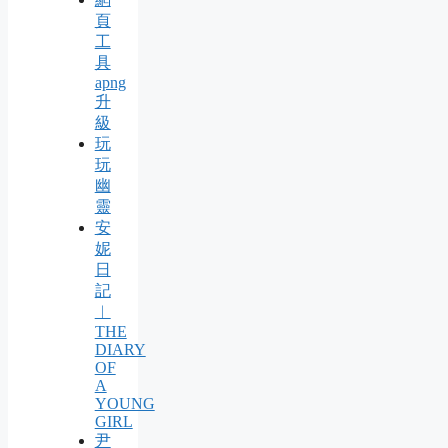
頁
工
具
apng
升
級
玩
玩
幽
靈
安
妮
日
記
︱
THE
DIARY
OF
A
YOUNG
GIRL
尹