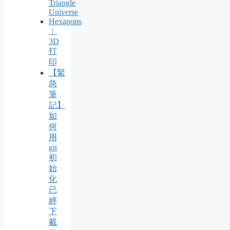
Triangle
Universe
Hexapons
︱
3D
打
印
【緊
急
筆
記】
如
何
用
git
初
始
化
已
經
下
載