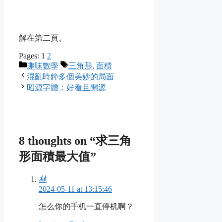
解
在第二頁。
Pages:
1
2
Categories
Tags
趣味數學
三角形
,
面積
混亂時鐘多個美妙的局面
昭源字體：好看且開源
8 thoughts on “求三角
形面積最大值”
林
2024-05-11 at 13:15:46
怎么你的手机一直停机啊？