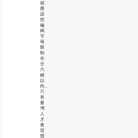
就
應
該
把
編
碼
字
母
限
制
在
廿
六
鍵
以
內，
只
有
臺
灣
人
才
會
習
慣