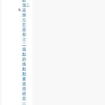
強！
這
個
七
芒
星
和
十
二
個
點
的
移
動
動
畫
值
得
研
究
一