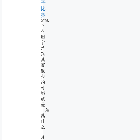
字
比
賽！
2026-
07-
06
用
字
差
異
其
實
很
少
的，
可
能
就
是
「為
爲、
什
么
―
甚