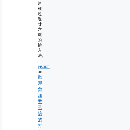
這
種
超
過
廿
六
鍵
的
輸
入
法。
ejsoon
on
歡
迎
參
加
尹
卂
搞
的
打