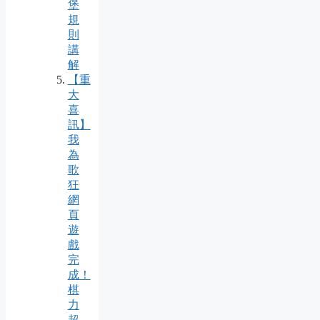
堡
規
則
講
解
【重
大
喜
訊】
我
為
歌
狂
網
頁
遊
戲
完
成！
棋
力
超