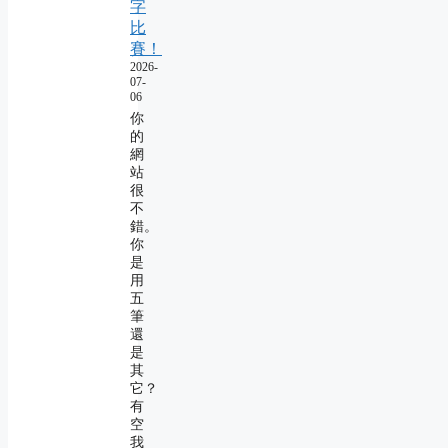
字
比
賽！
2026-
07-
06
你
的
網
站
很
不
錯。
你
是
用
五
筆
還
是
其
它？
有
空
我