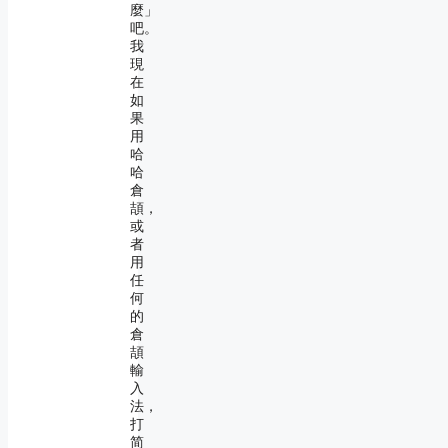
麼」
吧。
我
現
在
如
果
用
哈
哈
倉
頡，
或
者
用
任
何
的
倉
頡
輸
入
法，
打
简