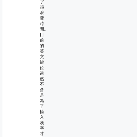
字
很
浪
費
時
間。
目
前
的
英
文
鍵
位
當
然
不
會
是
為
了
輸
入
漢
字
才