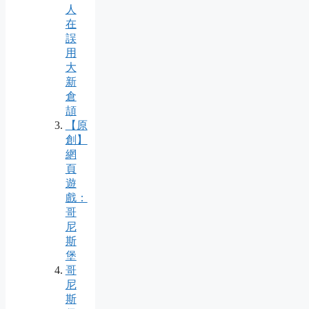
人
在
誤
用
大
新
倉
頡
【原
創】
網
頁
遊
戲：
哥
尼
斯
堡
哥
尼
斯