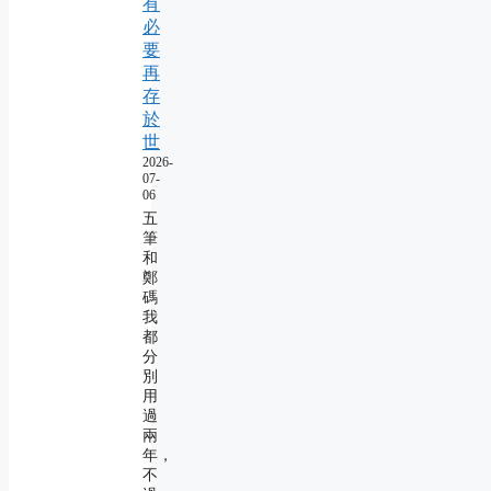
有
必
要
再
存
於
世
2026-
07-
06
五
筆
和
鄭
碼
我
都
分
別
用
過
兩
年，
不