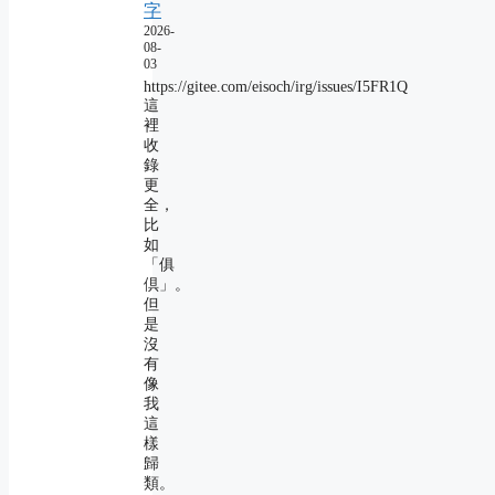
字
2026-
08-
03
https://gitee.com/eisoch/irg/issues/I5FR1Q
這
裡
收
錄
更
全，
比
如
「俱
倶」。
但
是
沒
有
像
我
這
樣
歸
類。