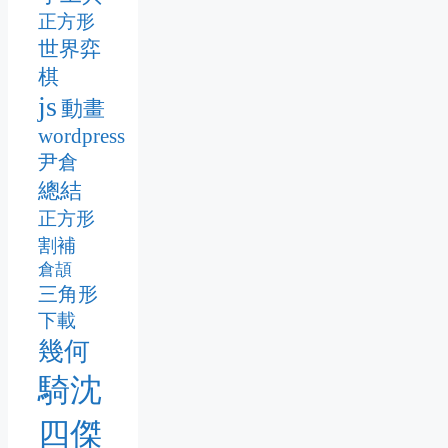
正方形
世界弈
棋
js
動畫
wordpress
尹倉
總結
正方形
割補
倉頡
三角形
下載
幾何
騎沈
四傑