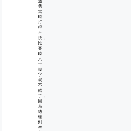
過
我
當
時
打
得
不
快，
比
賽
時
六
十
幾
字
就
不
錯
了，
因
為
總
碰
到
生