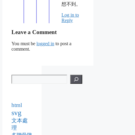
想不到。
Log in to
Reply
Leave a Comment
You must be
logged in
to post a
comment.
html
svg
文本處
理