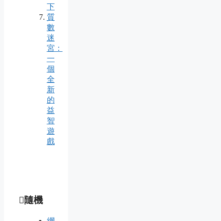
下
質
數
迷
宮：
一
個
全
新
的
益
智
遊
戲
隨機
網