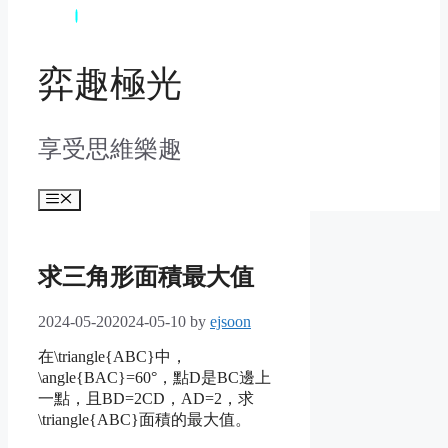
弈趣極光
享受思維樂趣
Menu
求三角形面積最大值
2024-05-20
2024-05-10
by
ejsoon
在
\triangle{ABC}
中，
\angle{BAC}=60°
，點D是BC邊上
一點，且
BD=2CD
，
AD=2
，求
\triangle{ABC}
面積的最大值。