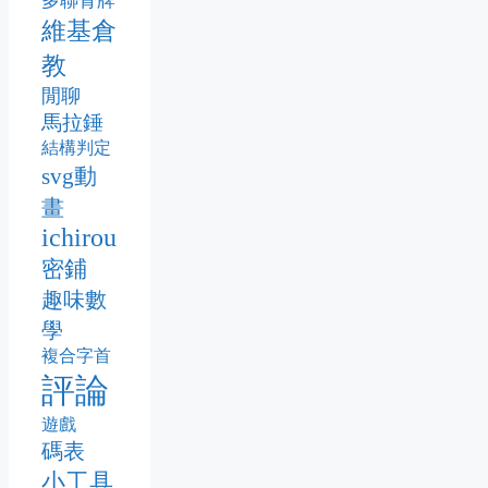
多聯骨牌
維基倉
教
閒聊
馬拉錘
結構判定
svg動
畫
ichirou
密鋪
趣味數
學
複合字首
評論
遊戲
碼表
小工具