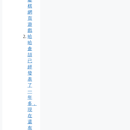
棋
網
頁
遊
戲
哈
哈
倉
頡
已
經
發
表
了
一
年
多，
現
在
還
有