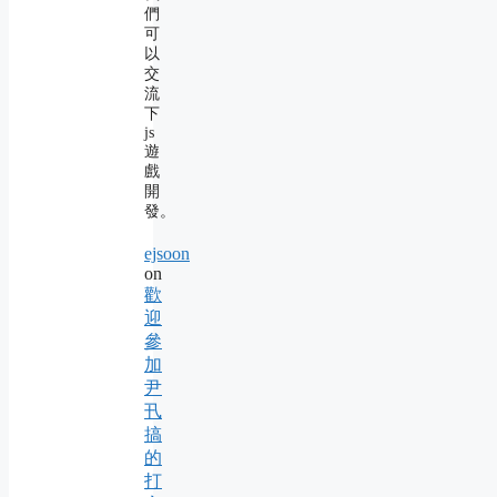
們
可
以
交
流
下
js
遊
戲
開
發。
ejsoon
on
歡
迎
參
加
尹
卂
搞
的
打