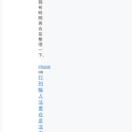
我
有
時
間
再
合
並
整
理
一
下。
ejsoon
on
行
列
輸
入
法
實
在
是
沒