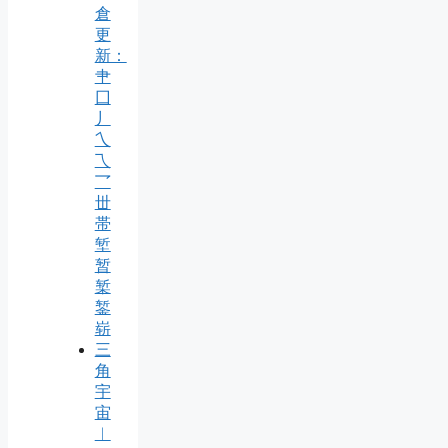
倉
更
新：
肀
囗
丿
乀
乁
乛
丗
帯
堑
暂
椠
錾
崭
三
角
宇
宙
︱