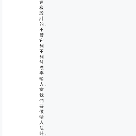
這
樣
設
計
的，
不
管
它
利
不
利
於
漢
字
輸
入，
當
我
們
要
做
輸
入
法
時，