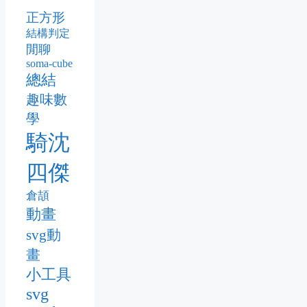
正方形
結構判定
閒聊
soma-cube
總結
趣味數
學
騎沈
四傑
倉頡
動畫
svg動
畫
小工具
svg