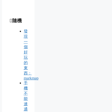
隨機
發
現
一
個
好
玩
的
東
西：
markmap
手
機
不
能
連
通