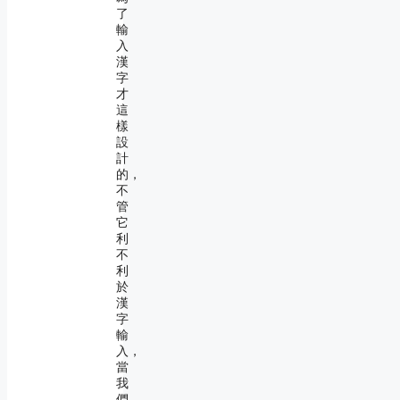
了
輸
入
漢
字
才
這
樣
設
計
的，
不
管
它
利
不
利
於
漢
字
輸
入，
當
我
們