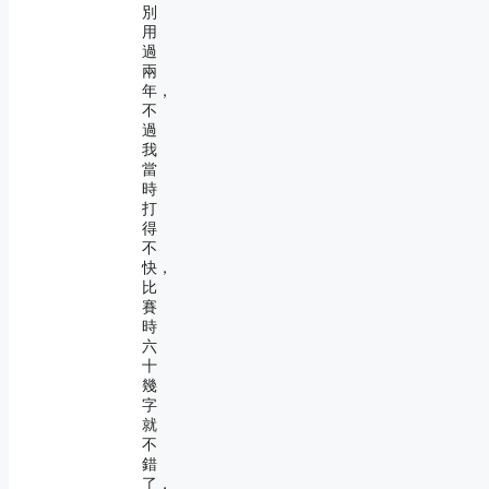
別
用
過
兩
年，
不
過
我
當
時
打
得
不
快，
比
賽
時
六
十
幾
字
就
不
錯
了，