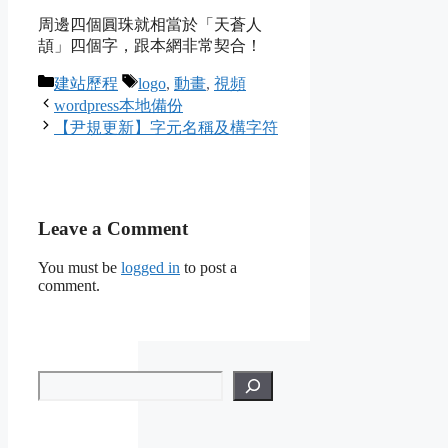
周邊四個圓珠就相當於「天蒼人
頡」四個字，跟本網非常契合！
Categories
Tags
建站歷程
logo
,
動畫
,
視頻
wordpress本地備份
【尹規更新】字元名稱及構字符
Leave a Comment
You must be
logged in
to post a
comment.