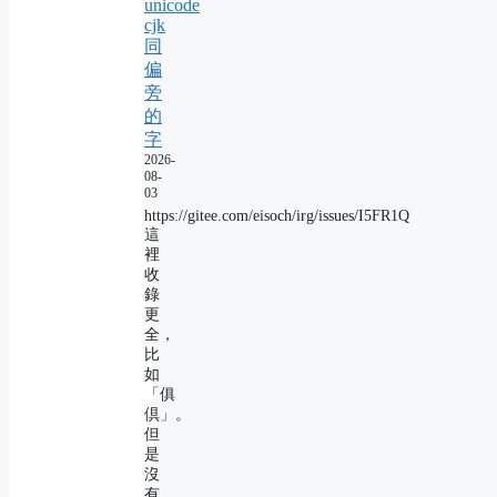
unicode
cjk
同
偏
旁
的
字
2026-
08-
03
https://gitee.com/eisoch/irg/issues/I5FR1Q
這
裡
收
錄
更
全，
比
如
「俱
倶」。
但
是
沒
有