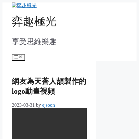
Skip
to
content
弈趣極光
享受思維樂趣
Menu
網友為天蒼人頡製作的
logo動畫視頻
2023-03-31
by
ejsoon