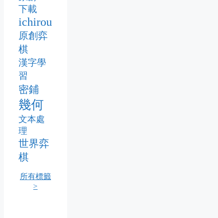
下載
ichirou
原創弈
棋
漢字學
習
密鋪
幾何
文本處
理
世界弈
棋
所有標籤
>