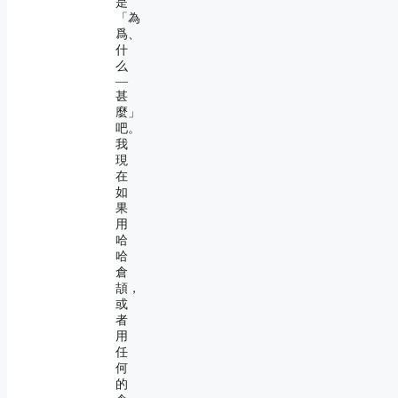
是
「為
爲、
什
么
―
甚
麼」
吧。
我
現
在
如
果
用
哈
哈
倉
頡，
或
者
用
任
何
的