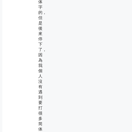
体
字
的，
但
是
後
來
停
下
了，
因
為
我
個
人
沒
有
遇
到
要
打
很
多
简
体