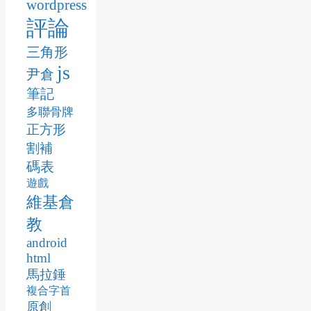
wordpress
評論
三角形
js
尹倉
筆記
多聯骨牌
正方形
割補
碼表
遊戲
維基倉
教
android
html
馬拉錘
複合字首
原創