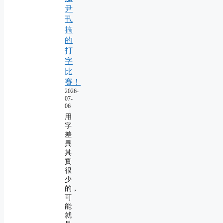
尹
卂
搞
的
打
字
比
賽！
2026-
07-
06
用
字
差
異
其
實
很
少
的，
可
能
就