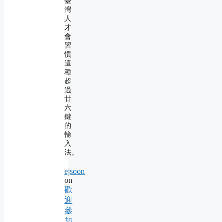
臺
灣
人
才
會
習
慣
這
種
超
過
廿
六
鍵
的
輸
入
法。
ejsoon
on
歡
迎
參
加