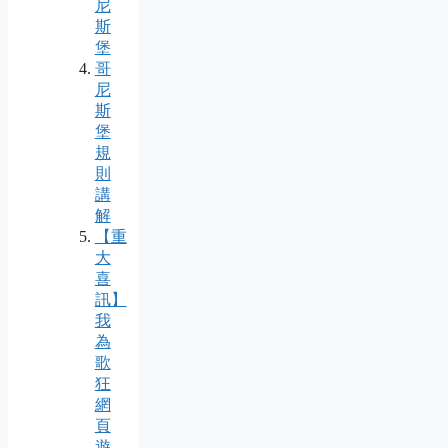
尼
斯
堡
哥
尼
斯
堡
規
則
講
解
【重
大
喜
訊】
我
為
歌
狂
網
頁
遊