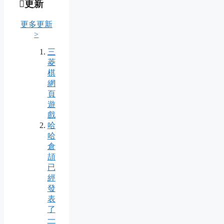
更新
更多更新
>
三
菱
棋
網
頁
遊
戲
哈
哈
倉
頡
已
經
發
表
了
一