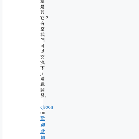
還
是
其
它？
有
空
我
們
可
以
交
流
下
js
遊
戲
開
發。
ejsoon
on
歡
迎
參
加