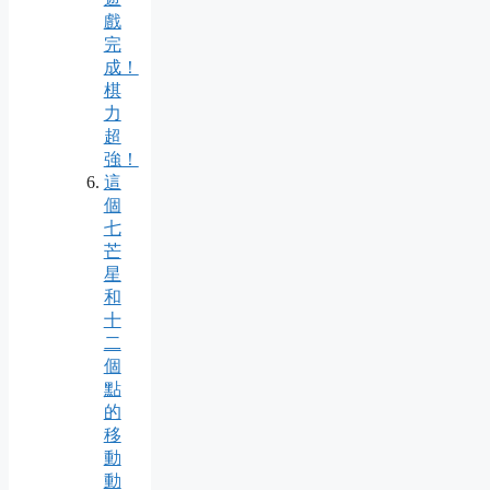
戲
完
成！
棋
力
超
強！
這
個
七
芒
星
和
十
二
個
點
的
移
動
動