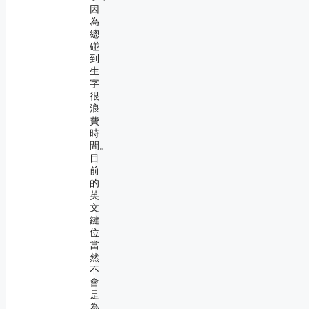
因
為
總
碰
到
生
字
很
浪
費
時
間。
目
前
的
英
文
鍵
位
當
然
不
會
是
為