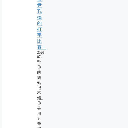
尹
卂
搞
的
打
字
比
賽！
2026-
07-
06
你
的
網
站
很
不
錯。
你
是
用
五
筆