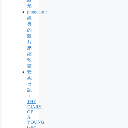
形
pngquant：
經
典
的
圖
片
壓
縮
軟
體
安
妮
日
記
︱
THE
DIARY
OF
A
YOUNG
GIRL