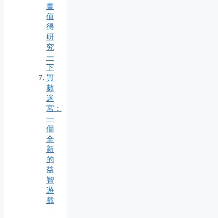
畫
值
得
研
究
一
下
質
數
迷
宮：
一
個
全
新
的
益
智
遊
戲