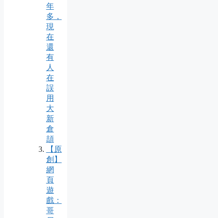
年
多，
現
在
還
有
人
在
誤
用
大
新
倉
頡
【原
創】
網
頁
遊
戲：
哥