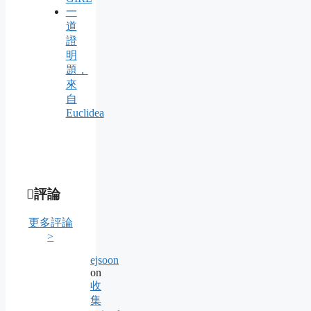
一
道
證
明
題，
來
自
Euclidea
評論
更多評論
>
ejsoon
on
收
集