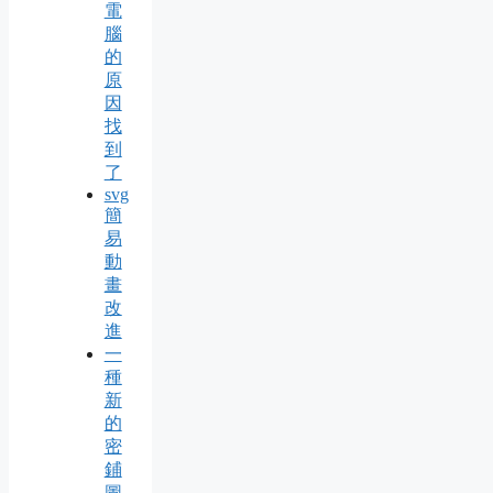
電
腦
的
原
因
找
到
了
svg
簡
易
動
畫
改
進
一
種
新
的
密
鋪
圖