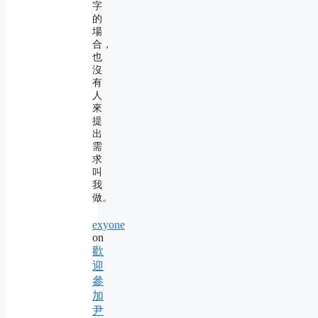
字
的
場
合，
也
沒
有
人
來
提
出
需
求
叫
我
做。
exyone
on
歡
迎
參
加
尹