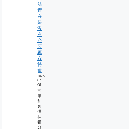
法
實
在
是
沒
有
必
要
再
存
於
世
2026-
07-
06
五
筆
和
鄭
碼
我
都
分