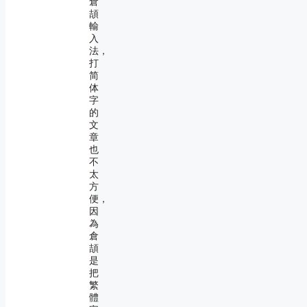
倉
頡
輸
入
法，
打
简
体
字
的
文
章
也
不
太
方
便，
因
為
倉
頡
是
把
繁
體