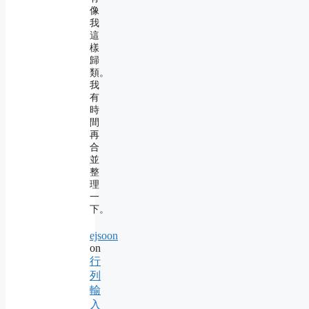
像
我
這
樣
歸
類。
我
有
時
間
再
合
並
整
理
一
下。
ejsoon
on
行
列
輸
入