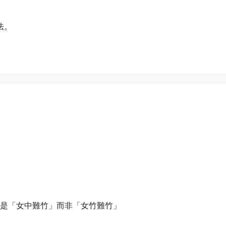
法。
是「女中難竹」而非「女竹難竹」