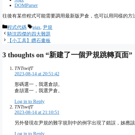
DOMParser
往後有某些程式可能需要調用最新版尹倉，也可以用同樣的方
Categories
Tags
程式代碼
ajax
,
尹規
騎沈四傑的四大難題
【小工具】鑽石畫板
3 thoughts on “新建了一個尹規跳轉頁面”
TNTswifT
2023-08-14 at 20:51:42
形碼選一，我選倉頡。
倉頡選一，我選尹倉。
Log in to Reply
TNTswifT
2023-08-14 at 21:10:51
另外發現在尹規的難字規則中的例字出現了錯誤，姊應該
Log in to Reply