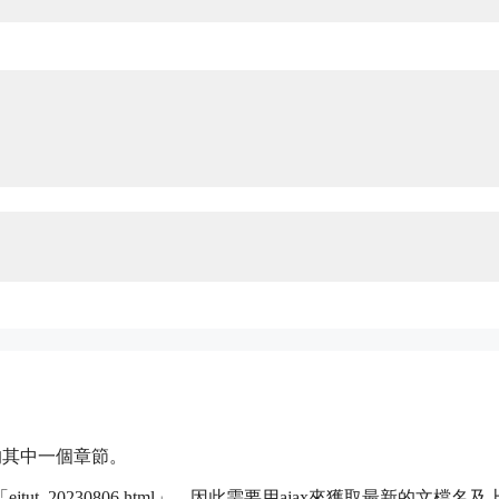
的其中一個章節。
_20230806.html」。因此需要用ajax來獲取最新的文檔名及