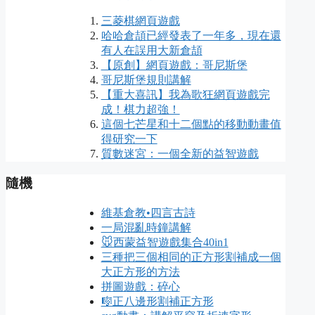
三菱棋網頁遊戲
哈哈倉頡已經發表了一年多，現在還
有人在誤用大新倉頡
【原創】網頁遊戲：哥尼斯堡
哥尼斯堡規則講解
【重大喜訊】我為歌狂網頁遊戲完
成！棋力超強！
這個七芒星和十二個點的移動動畫值
得研究一下
質數迷宮：一個全新的益智遊戲
隨機
維基倉教•四言古詩
一局混亂時鐘講解
🐭西蒙益智遊戲集合40in1
三種把三個相同的正方形割補成一個
大正方形的方法
拼圖遊戲：碎心
🎼正八邊形割補正方形