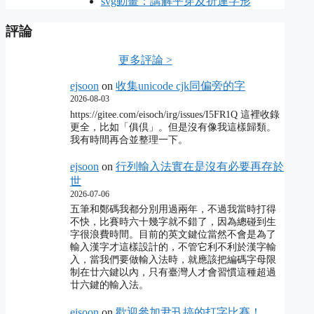
svg動畫：講解平穿及折連字形
評論
更多評論 >
ejsoon
on
收集unicode cjk同偏旁的字
2026-08-03
https://gitee.com/eisoch/irg/issues/I5FR1Q 這裡收錄
更全，比如「俱倶」。但是沒有像我這樣歸類。
我有時間再合並整理一下。
ejsoon
on
行列輸入法實在是沒有必要再存於
世
2026-07-06
五筆和鄭碼我都分別用過兩年，不過我當時打得
不快，比賽時六十幾字就不錯了，因為總碰到生
字很浪費時間。目前的英文鍵位當然不會是為了
輸入漢字才這樣設計的，不管它利不利於漢字輸
入，當我們要做輸入法時，就應該把編碼字母限
制在廿六鍵以內，只有臺灣人才會習慣這種超過
廿六鍵的輸入法。
ejsoon
on
歡迎參加尹卂搞的打字比賽！