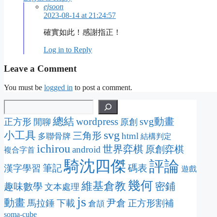
ejsoon
2023-08-14 at 21:24:57
確實如此！感謝指正！
Log in to Reply
Leave a Comment
You must be
logged in
to post a comment.
總結
wordpress
svg動畫
正方形
閒聊
原創
svg
小工具
三角形
html
多聯骨牌
結構判定
ichirou
世界弈棋
原創弈棋
android
複合字首
騎沈四傑
評論
筆記
碼表
漢字學習
遊戲
幾何
維基倉教
密鋪
趣味數學
文本處理
js
動畫
尹倉
馬拉錘
下載
正方形割補
倉頡
soma-cube