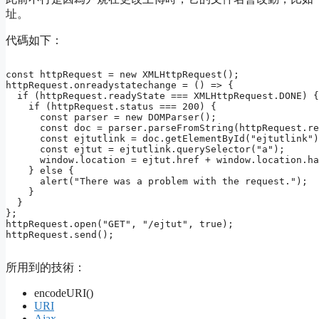
址。
代碼如下：
const httpRequest = new XMLHttpRequest();

httpRequest.onreadystatechange = () => {

  if (httpRequest.readyState === XMLHttpRequest.DONE) {

    if (httpRequest.status === 200) {

      const parser = new DOMParser();

      const doc = parser.parseFromString(httpRequest.re
      const ejtutlink = doc.getElementById("ejtutlink")
      const ejtut = ejtutlink.querySelector("a");

      window.location = ejtut.href + window.location.ha
    } else {

      alert("There was a problem with the request.");

    }

  }

};

httpRequest.open("GET", "/ejtut", true);

所用到的技術：
encodeURI()
URI
Ajax