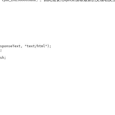
sponseText, "text/html");

;

sh;
