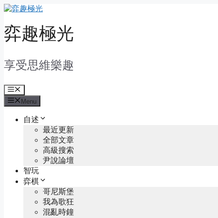
Skip
to
content
弈趣極光
享受思維樂趣
Menu
Menu
自述
最近更新
全部文章
高級搜索
尹說論壇
智玩
弈棋
哥尼斯堡
我為歌狂
混亂時鐘