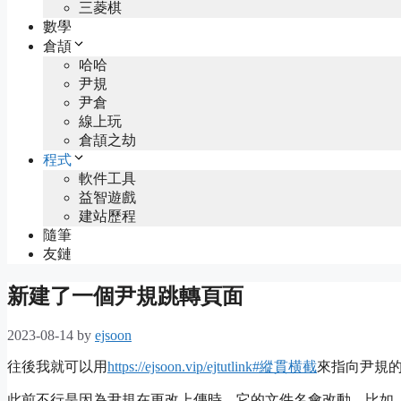
三菱棋
數學
倉頡
哈哈
尹規
尹倉
線上玩
倉頡之劫
程式
軟件工具
益智遊戲
建站歷程
隨筆
友鏈
新建了一個尹規跳轉頁面
2023-08-14
by
ejsoon
往後我就可以用
https://ejsoon.vip/ejtutlink#縱貫横截
來指向尹規
此前不行是因為尹規在更改上傳時，它的文件名會改動，比如「ejtut