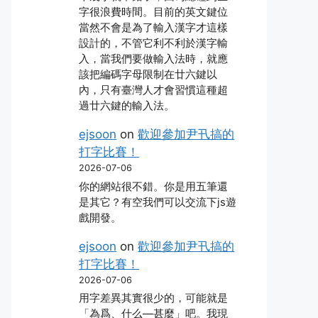
字很浪費時間。目前的英文鍵位
當然不會是為了輸入漢字才這樣
設計的，不管它利不利於漢字輸
入，當我們要做輸入法時，就應
該把編碼字母限制在廿六鍵以
內，只有臺灣人才會習慣這種超
過廿六鍵的輸入法。
ejsoon
on
歡迎參加尹卂搞的
打字比賽！
2026-07-06
你的網站很不錯。你是用五筆還
是其它？有空我們可以交流下js遊
戲開發。
ejsoon
on
歡迎參加尹卂搞的
打字比賽！
2026-07-06
用字差異其實很少的，可能就是
「為爲、什么―甚麼」吧。我現