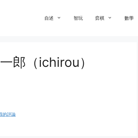
自述
智玩
弈棋
數學
（ichirou）
觀的評論