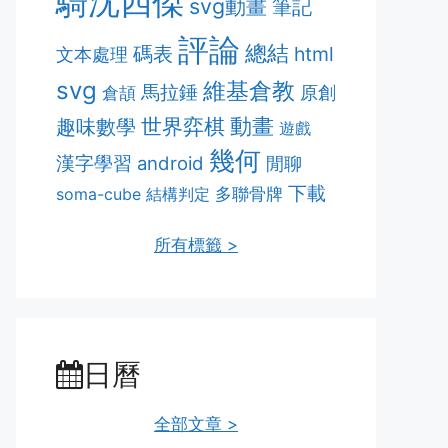
騎沈四傑
svg動畫
筆記
評論
總結
碼表
html
文本處理
svg
維基倉教
馬拉錘
原創
倉頡
動畫
趣味數學
世界弈棋
遊戲
幾何
漢字學習
android
閒聊
下載
多聯骨牌
soma-cube
結構判定
所有標籤 >
日曆
全部文章 >