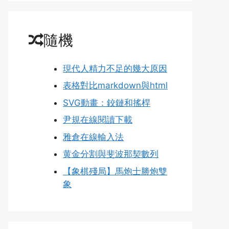
隨機
現代人精力不足的幾大原因
表格對比markdown與html
SVG動畫：鉸鏈和搖桿
尹規在線閱讀下載
雅倉在線輸入法
黄金分割與斐波那契數列
【象棋殘局】馬炮士勝炮雙
象