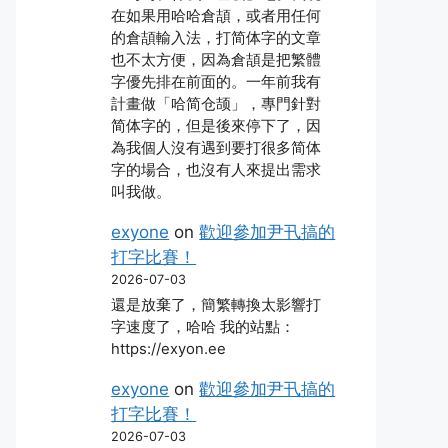
在如果用哈哈倉頡，或者用任何
的倉頡輸入法，打简体字的文章
也不太方便，因為倉頡是把繁體
字優先排在前面的。一年前我有
計畫做「哈简仓颉」，專門針對
简体字的，但是後來停下了，因
為我個人沒有遇到要打很多简体
字的場合，也沒有人來提出需求
叫我做。
exyone
on
歡迎參加尹卂搞的
打字比賽！
2026-07-03
還是放棄了，簡繁轉換太影響打
字速度了，哈哈 我的站點：
https://exyon.ee
exyone
on
歡迎參加尹卂搞的
打字比賽！
2026-07-03