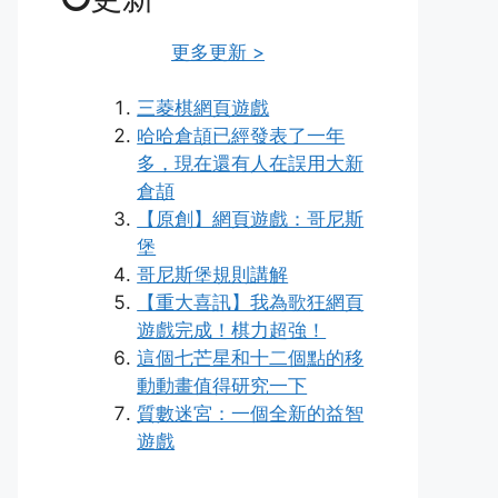
更多更新 >
三菱棋網頁遊戲
哈哈倉頡已經發表了一年
多，現在還有人在誤用大新
倉頡
【原創】網頁遊戲：哥尼斯
堡
哥尼斯堡規則講解
【重大喜訊】我為歌狂網頁
遊戲完成！棋力超強！
這個七芒星和十二個點的移
動動畫值得研究一下
質數迷宮：一個全新的益智
遊戲