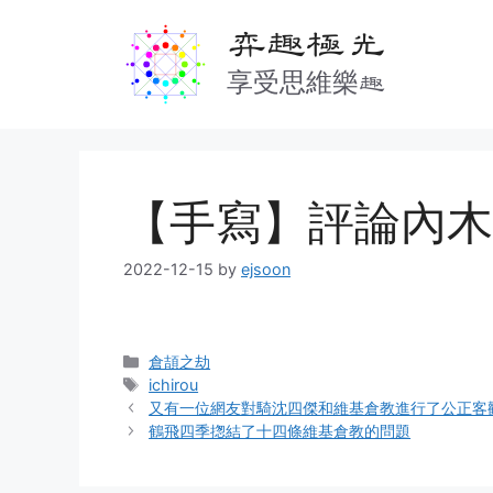
Skip
弈趣極光
to
content
享受思維樂趣
【手寫】評論內木一郎
2022-12-15
by
ejsoon
Categories
倉頡之劫
Tags
ichirou
又有一位網友對騎沈四傑和維基倉教進行了公正客
鶴飛四季揔結了十四條維基倉教的問題