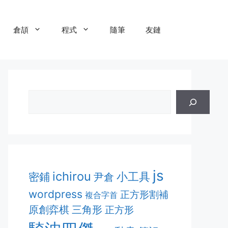
倉頡
程式
隨筆
友鏈
js
ichirou
密鋪
小工具
尹倉
wordpress
正方形割補
複合字首
原創弈棋
三角形
正方形