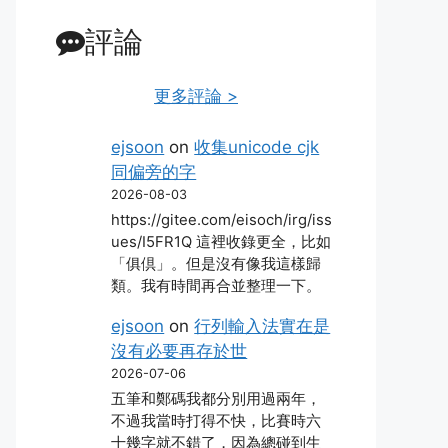
評論
更多評論 >
ejsoon
on
收集unicode cjk
同偏旁的字
2026-08-03
https://gitee.com/eisoch/irg/iss
ues/I5FR1Q 這裡收錄更全，比如
「俱倶」。但是沒有像我這樣歸
類。我有時間再合並整理一下。
ejsoon
on
行列輸入法實在是
沒有必要再存於世
2026-07-06
五筆和鄭碼我都分別用過兩年，
不過我當時打得不快，比賽時六
十幾字就不錯了，因為總碰到生