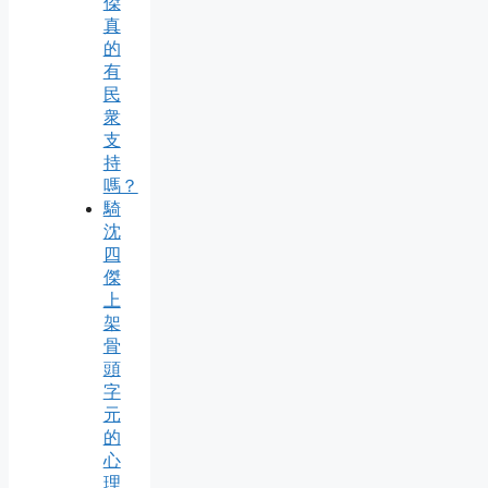
傑
真
的
有
民
衆
支
持
嗎？
騎
沈
四
傑
上
架
骨
頭
字
元
的
心
理