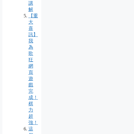
講
解
【重
大
喜
訊】
我
為
歌
狂
網
頁
遊
戲
完
成！
棋
力
超
強！
這