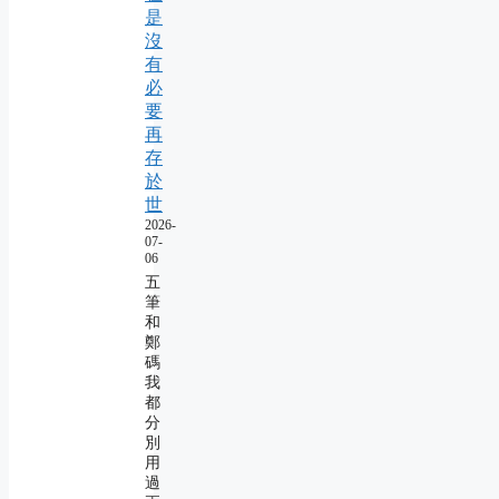
是
沒
有
必
要
再
存
於
世
2026-
07-
06
五
筆
和
鄭
碼
我
都
分
別
用
過