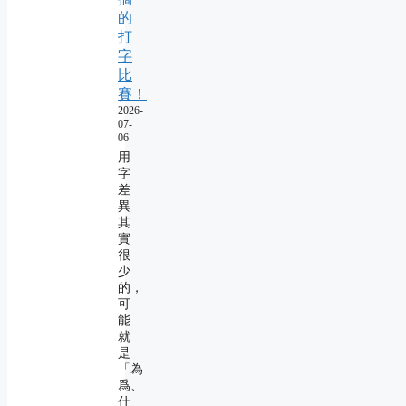
的
打
字
比
賽！
2026-
07-
06
用
字
差
異
其
實
很
少
的，
可
能
就
是
「為
爲、
什