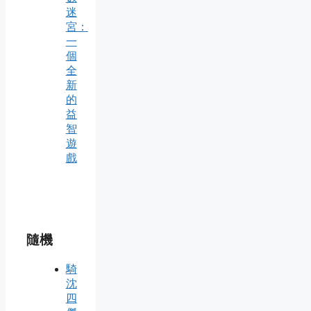
迷
宮：
一
個
全
新
的
益
智
遊
戲
隨機
騎
沈
四