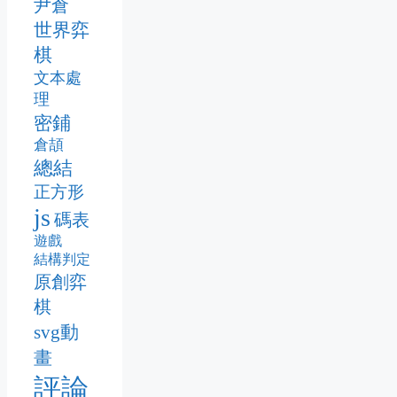
尹倉
世界弈
棋
文本處
理
密鋪
倉頡
總結
正方形
js
碼表
遊戲
結構判定
原創弈
棋
svg動
畫
評論