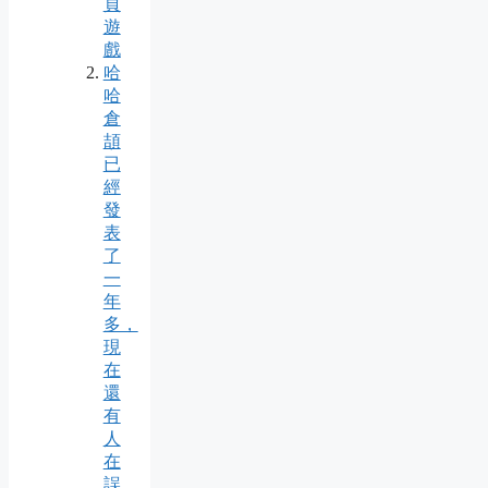
頁
遊
戲
哈
哈
倉
頡
已
經
發
表
了
一
年
多，
現
在
還
有
人
在
誤