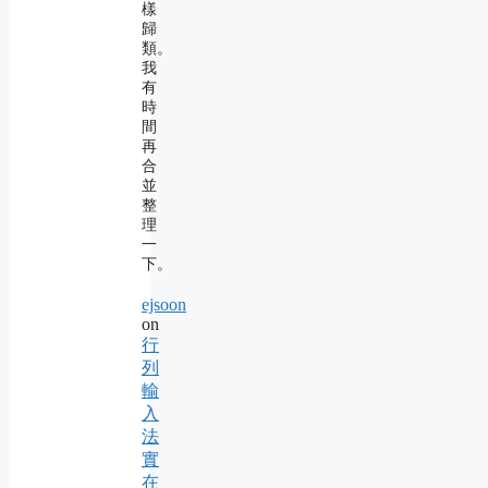
樣
歸
類。
我
有
時
間
再
合
並
整
理
一
下。
ejsoon
on
行
列
輸
入
法
實
在