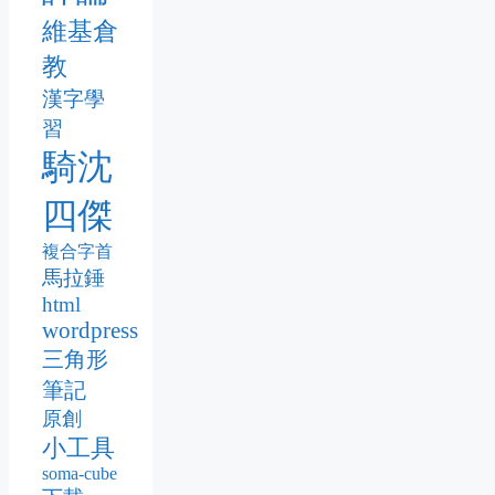
維基倉
教
漢字學
習
騎沈
四傑
複合字首
馬拉錘
html
wordpress
三角形
筆記
原創
小工具
soma-cube