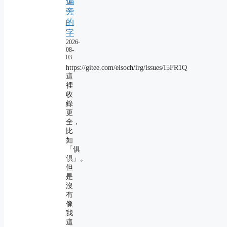
偏
旁
的
字
2026-
08-
03
https://gitee.com/eisoch/irg/issues/I5FR1Q
這
裡
收
錄
更
全，
比
如
「俱
倶」。
但
是
沒
有
像
我
這