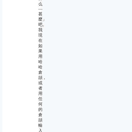
么
―
甚
麼」
吧。
我
現
在
如
果
用
哈
哈
倉
頡，
或
者
用
任
何
的
倉
頡
輸
入