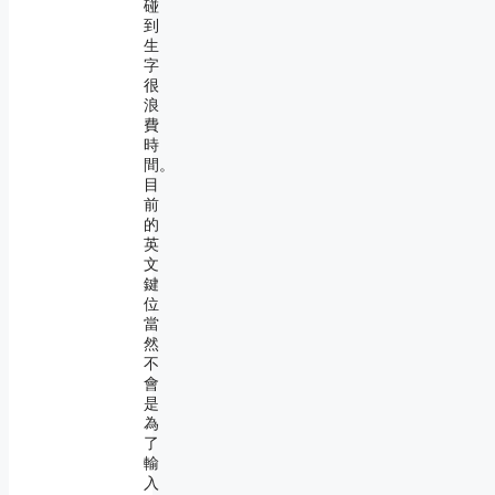
碰
到
生
字
很
浪
費
時
間。
目
前
的
英
文
鍵
位
當
然
不
會
是
為
了
輸
入