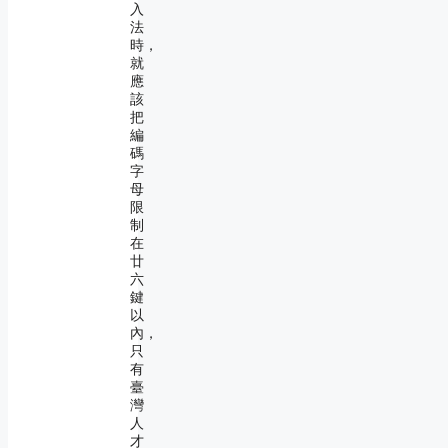
入
法
時，
就
應
該
把
編
碼
字
母
限
制
在
廿
六
鍵
以
內，
只
有
臺
灣
人
才