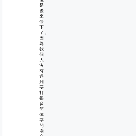
是
後
來
停
下
了，
因
為
我
個
人
沒
有
遇
到
要
打
很
多
简
体
字
的
場