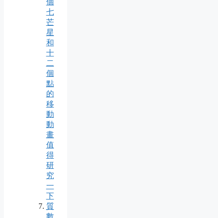
個
七
芒
星
和
十
二
個
點
的
移
動
動
畫
值
得
研
究
一
下
質
數