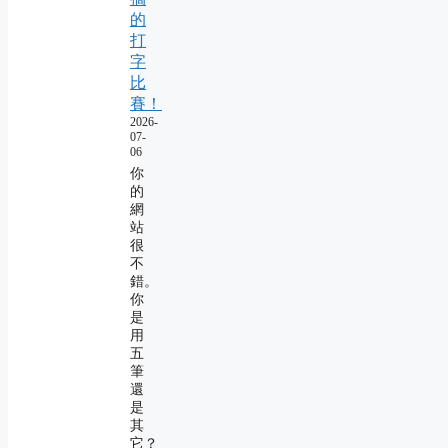
的
打
字
比
賽！
2026-
07-
06
你
的
網
站
很
不
錯。
你
是
用
五
筆
還
是
其
它？