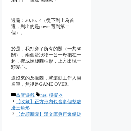
過關：20,16,14（從下到上為首
選，列出的是power選到第二
個）。
於是，我打穿了所有的關（一共50
關），兩個蛋狀物一公一母抱在一
起，攪成螺旋圓柱形，上方出現一
顆愛心。
還沒來的及擷圖，就滾動工作人員
名單，然後是GAME OVER。
Categories
Tags
益智遊戲
nes
,
模擬器
【收藏】正方形內包含多個整數
邊三角形
【倉頡新聞】漢文庫典再爆錯碼