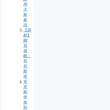
用
大
新
倉
頡
【原
創】
網
頁
遊
戲：
哥
尼
斯
堡
哥
尼
斯
堡
規
則