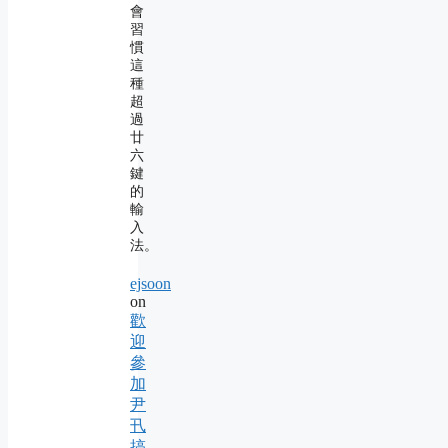
會
習
慣
這
種
超
過
廿
六
鍵
的
輸
入
法。
ejsoon
on
歡
迎
參
加
尹
卂
搞