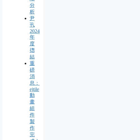
分
析
尹
卂
2024
年
度
揔
結
重
磅
消
息：
ejtile
動
畫
組
件
製
作
完