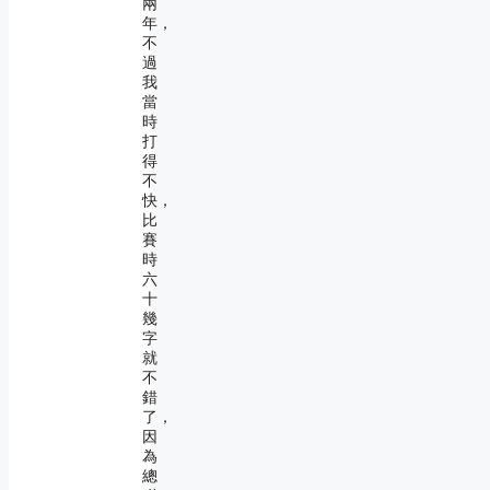
兩
年，
不
過
我
當
時
打
得
不
快，
比
賽
時
六
十
幾
字
就
不
錯
了，
因
為
總