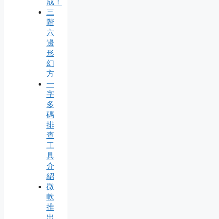
成！
三
階
六
邊
形
幻
方
一
字
多
碼
排
查
工
具
介
紹
微
軟
推
出