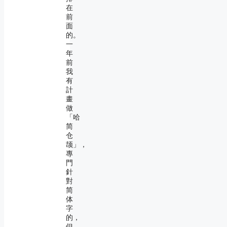
在
前
面
的。
一
年
前
我
有
計
畫
做
「哈
简
仓
颉」，
專
門
針
對
简
体
字
的，
但