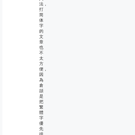
法，
打
简
体
字
的
文
章
也
不
太
方
便，
因
為
倉
頡
是
把
繁
體
字
優
先
排