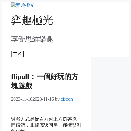
Skip
to
content
弈趣極光
享受思維樂趣
Menu
flipull：一個好玩的方
塊遊戲
2023-11-18
2023-11-16
by
ejsoon
遊戲方式是從右方或上方扔磚塊，
同磚消，非觸底返回另一種撞擊到