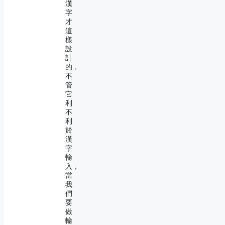
漢
字
才
這
樣
設
計
的，
不
管
它
利
不
利
於
漢
字
輸
入，
當
我
們
要
做
輸