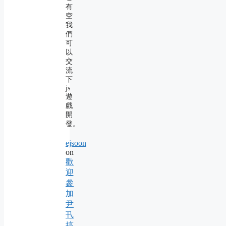
有
空
我
們
可
以
交
流
下
js
遊
戲
開
發。
ejsoon
on
歡
迎
參
加
尹
卂
搞