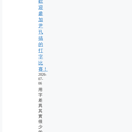
歡
迎
參
加
尹
卂
搞
的
打
字
比
賽！
2026-
07-
06
用
字
差
異
其
實
很
少