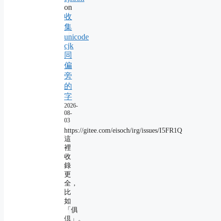
on
收
集
unicode
cjk
同
偏
旁
的
字
2026-
08-
03
https://gitee.com/eisoch/irg/issues/I5FR1Q
這
裡
收
錄
更
全，
比
如
「俱
倶」。