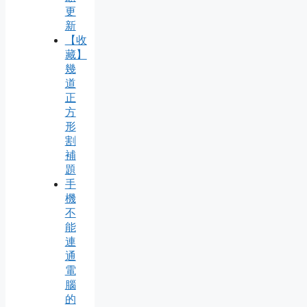
更
新
【收
藏】
幾
道
正
方
形
割
補
題
手
機
不
能
連
通
電
腦
的