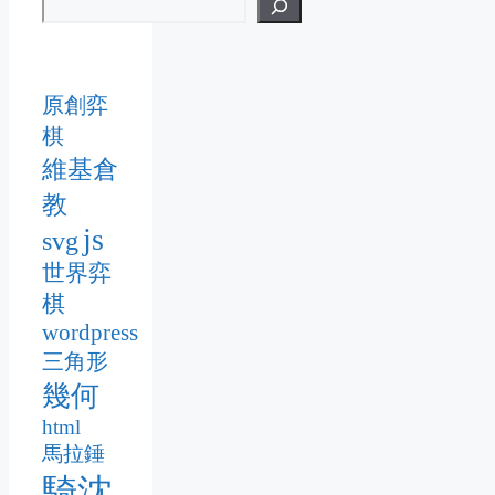
原創弈
棋
維基倉
教
js
svg
世界弈
棋
wordpress
三角形
幾何
html
馬拉錘
騎沈