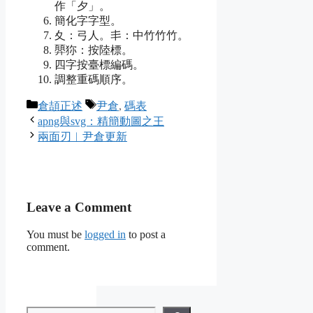
作「夕」。
簡化字字型。
夊：弓人。丯：中竹竹竹。
顨狝：按陸標。
四字按臺標編碼。
調整重碼順序。
Categories
Tags
倉頡正述
尹倉
,
碼表
apng與svg：精簡動圖之王
兩面刃︱尹倉更新
Leave a Comment
You must be
logged in
to post a
comment.