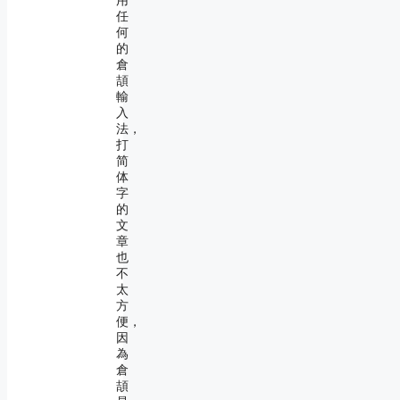
用
任
何
的
倉
頡
輸
入
法，
打
简
体
字
的
文
章
也
不
太
方
便，
因
為
倉
頡