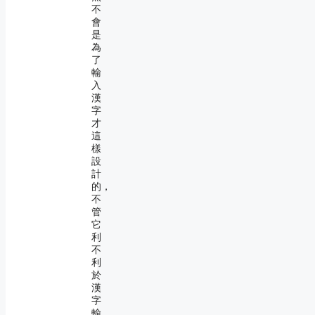
不
會
是
為
了
輸
入
漢
字
才
這
樣
設
計
的，
不
管
它
利
不
利
於
漢
字
輸