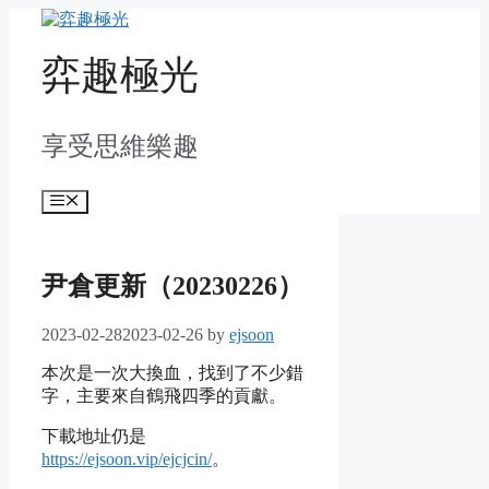
Skip
to
content
弈趣極光
享受思維樂趣
Menu
尹倉更新（20230226）
2023-02-28
2023-02-26
by
ejsoon
本次是一次大換血，找到了不少錯
字，主要來自鶴飛四季的貢獻。
下載地址仍是
https://ejsoon.vip/ejcjcin/
。