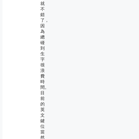
就
不
錯
了，
因
為
總
碰
到
生
字
很
浪
費
時
間。
目
前
的
英
文
鍵
位
當
然