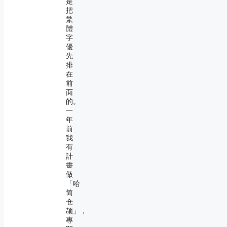
是
把
繁
體
字
優
先
排
在
前
面
的。
一
年
前
我
有
計
畫
做
「哈
简
仓
颉」，
專