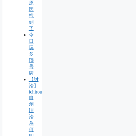
原
因
找
到
了
今
日
玩
多
聯
骨
牌
【討
論】
ichirou
自
創
理
論
為
何
四