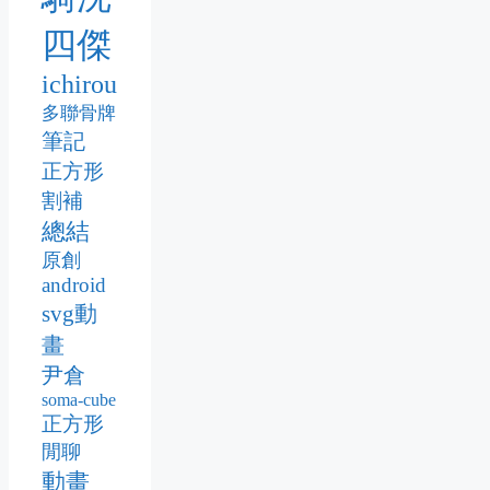
四傑
ichirou
多聯骨牌
筆記
正方形
割補
總結
原創
android
svg動
畫
尹倉
soma-cube
正方形
閒聊
動畫