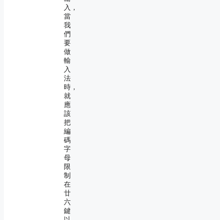
入，
當
我
們
要
做
輸
入
法
時，
就
應
該
把
編
碼
字
母
限
制
在
廿
六
鍵
以