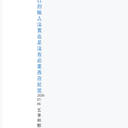
行
列
輸
入
法
實
在
是
沒
有
必
要
再
存
於
世
2026-
07-
06
五
筆
和
鄭