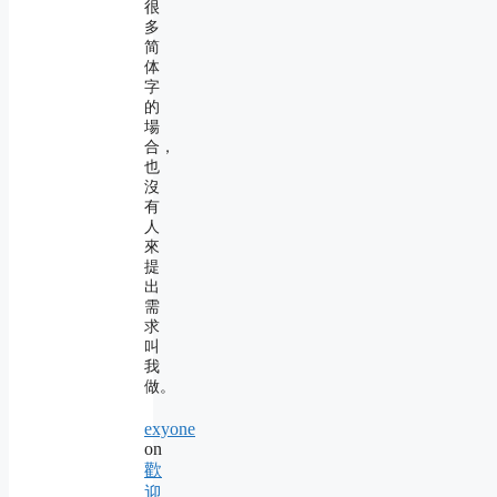
很
多
简
体
字
的
場
合，
也
沒
有
人
來
提
出
需
求
叫
我
做。
exyone
on
歡
迎