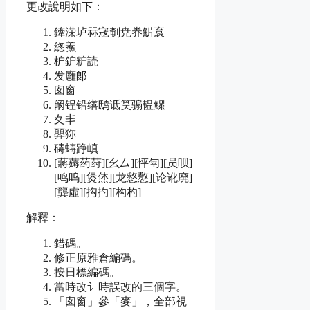
更改說明如下：
鏲溁垆祘宼剦尭奍魸袬
緫鮺
枦鈩粐読
发廱郞
囱窗
阚锃铅缮鸱诋筽骟韫鳏
夊丯
顨狝
碡蝳踭嵮
[蔣薅药荮][幺厶][怦匉][员呗]
[鸣呜][煲烋][龙慦懯][论讹廃]
[龔虛][抅扚][构杓]
解釋：
錯碼。
修正原雅倉編碼。
按日標編碼。
當時改讠時誤改的三個字。
「囱窗」參「麥」，全部視