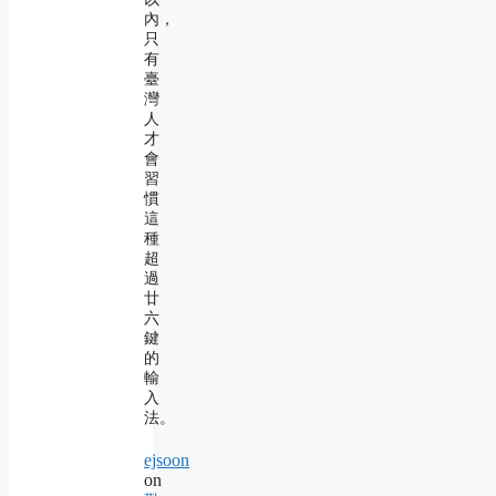
內，
只
有
臺
灣
人
才
會
習
慣
這
種
超
過
廿
六
鍵
的
輸
入
法。
ejsoon
on