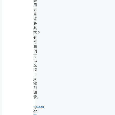
是
用
五
筆
還
是
其
它？
有
空
我
們
可
以
交
流
下
js
遊
戲
開
發。
ejsoon
on