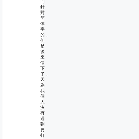
門
針
對
简
体
字
的，
但
是
後
來
停
下
了，
因
為
我
個
人
沒
有
遇
到
要
打