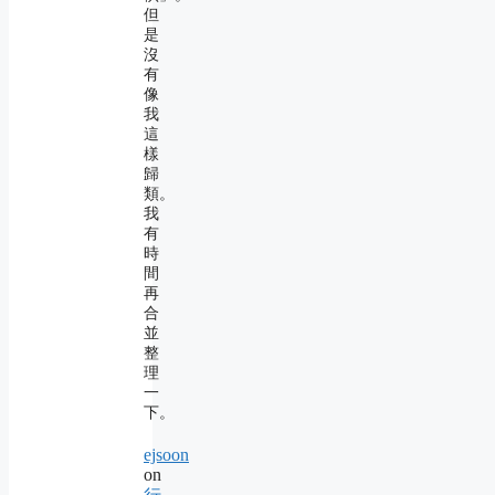
但
是
沒
有
像
我
這
樣
歸
類。
我
有
時
間
再
合
並
整
理
一
下。
ejsoon
on