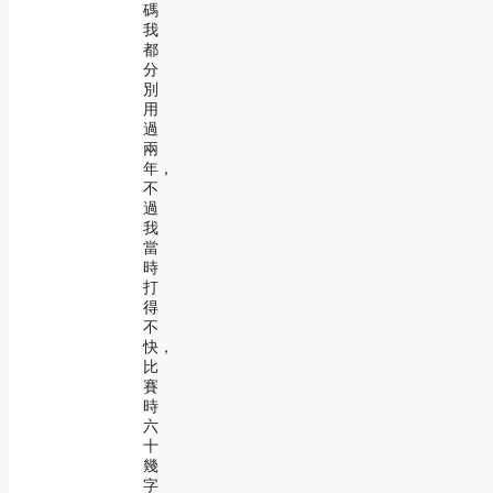
碼
我
都
分
別
用
過
兩
年，
不
過
我
當
時
打
得
不
快，
比
賽
時
六
十
幾
字