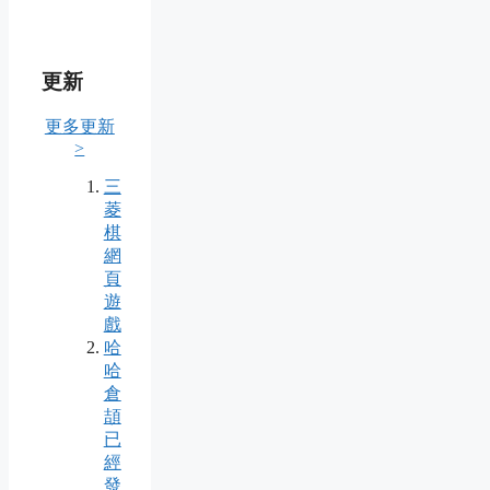
更新
更多更新
>
三
菱
棋
網
頁
遊
戲
哈
哈
倉
頡
已
經
發