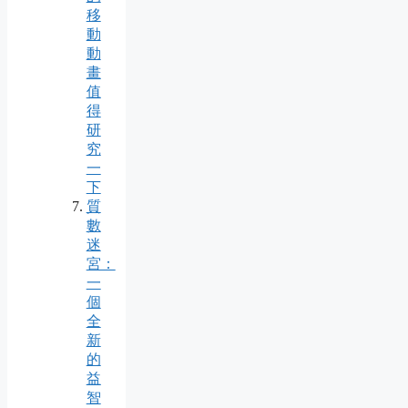
移
動
動
畫
值
得
研
究
一
下
質
數
迷
宮：
一
個
全
新
的
益
智