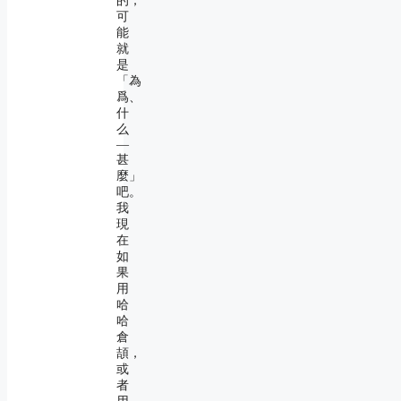
的，
可
能
就
是
「為
爲、
什
么
―
甚
麼」
吧。
我
現
在
如
果
用
哈
哈
倉
頡，
或
者