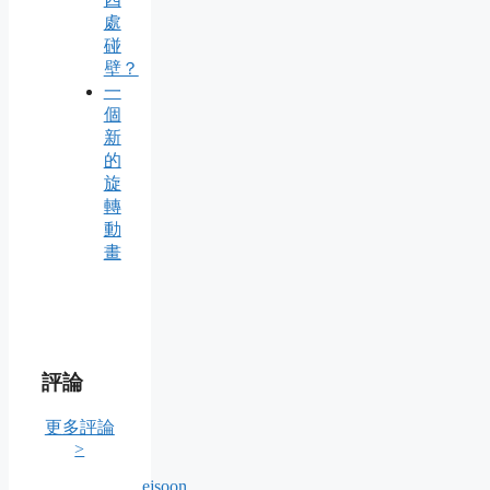
處
碰
壁？
一
個
新
的
旋
轉
動
畫
評論
更多評論
>
ejsoon