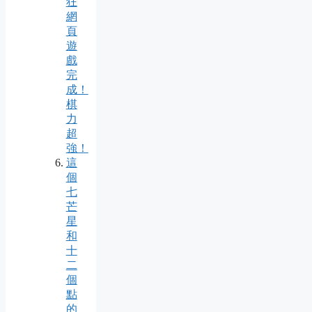
狂
網
頁
遊
戲
完
成！
棋
力
超
強！
這
個
七
芒
星
和
十
二
個
點
的