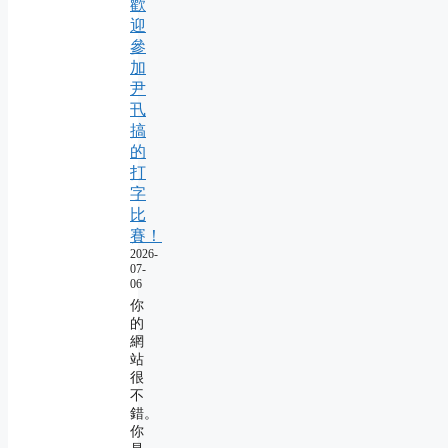
歡
迎
參
加
尹
卂
搞
的
打
字
比
賽！
2026-
07-
06
你
的
網
站
很
不
錯。
你