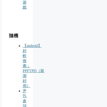
遊
戲
隨機
【android】
好
軟
推
薦：
PPFTPD（親
測
好
用）
尹
卂
倉
頡