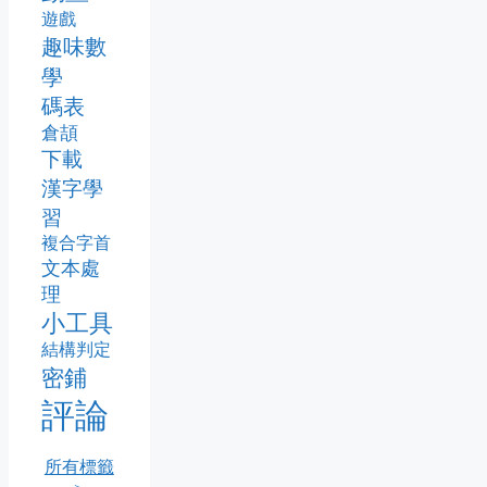
遊戲
趣味數
學
碼表
倉頡
下載
漢字學
習
複合字首
文本處
理
小工具
結構判定
密鋪
評論
所有標籤