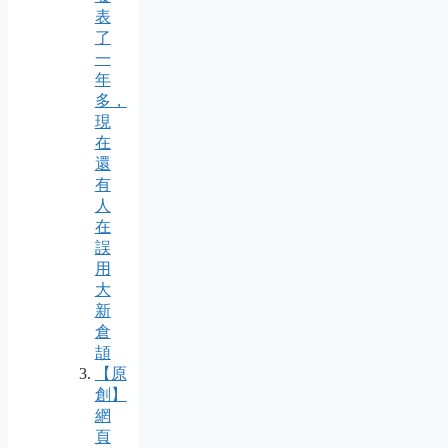
表
了
一
年
多，
現
在
還
有
人
在
誤
用
大
新
倉
頡
【原
創】
網
頁