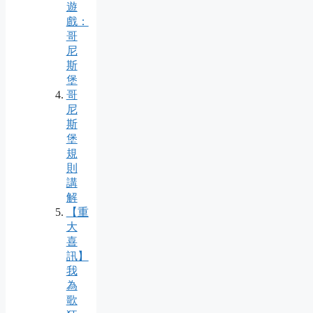
遊
戲：
哥
尼
斯
堡
哥
尼
斯
堡
規
則
講
解
【重
大
喜
訊】
我
為
歌