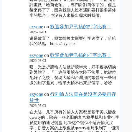
計畫做「哈简仓颉」，專門針對简体字的，但是
後來停下了，因為我個人沒有遇到要打很多简体
字的場合，也沒有人來提出需求叫我做。
exyone
on
歡迎參加尹卂搞的打字比賽！
2026-07-03
還是放棄了，簡繁轉換太影響打字速度了，哈哈
我的站點：https://exyon.ee
exyone
on
歡迎參加尹卂搞的打字比賽！
2026-07-03
哎，光是折騰輸入法就折騰半天，好不容易切換
到繁體了，「」這個引號在大陸不常用，把鍵位
配好了之後，發現大陸和台灣用的繁體有一些細
微的用字差異，輸半天輸不出來那個字，哈哈
exyone
on
行列輸入法實在是沒有必要再存
於世
2026-07-03
在大陆，几乎所有的输入方案都是基于美式键盘
qwerty的，除去一些老旧的九宫格手机和专业打字
员使用的速记键盘 尽管这个键位不适合输入汉
字，拼音方案的上限也被qwerty布局限制了，但演