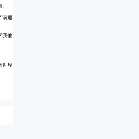
看。
了溝通
訴我他
個世界