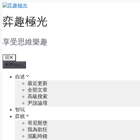
Skip
to
content
弈趣極光
享受思維樂趣
Menu
Menu
自述
最近更新
全部文章
高級搜索
尹說論壇
智玩
弈棋
哥尼斯堡
我為歌狂
混亂時鐘