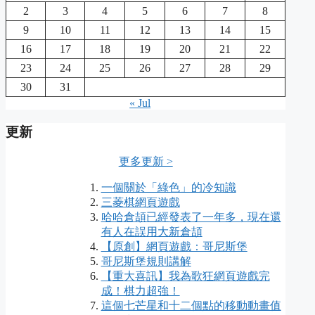
2
3
4
5
6
7
8
9
10
11
12
13
14
15
16
17
18
19
20
21
22
23
24
25
26
27
28
29
30
31
« Jul
更新
更多更新 >
一個關於「綠色」的冷知識
三菱棋網頁遊戲
哈哈倉頡已經發表了一年多，現在還
有人在誤用大新倉頡
【原創】網頁遊戲：哥尼斯堡
哥尼斯堡規則講解
【重大喜訊】我為歌狂網頁遊戲完
成！棋力超強！
這個七芒星和十二個點的移動動畫值