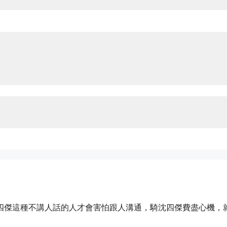
四傑這種不講人話的人才會害怕跟人溝通，騎沈四傑費盡心機，