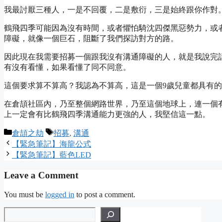
我最討厭三種人，一是不回覆，二是敷衍，三是始終跟你作對
鶴飛四季可能因為沒有時間，或者懼怕騎沈四傑黑惡勢力，或
障礙，就像一個巨石，阻斷了我們探訪對方的路。
因此現在我需要招募一個跟我沒有溝通障礙的人，就是我說完
有沒有看懂，如果看懂了同不同意。
這個要求算不算高？我認為不算高，這是一個9歲兒童都具有
在倉頡社區內，乃至整個網路世界，乃至這個地球上，連一個
上一定會有比鶴飛四季溝通能力更強的人，我堅信這一點。
Categories
Tags
倉頡之劫
招募
,
溝通
【緊急筆記】海龍公式
【緊急筆記】藍色LED
Leave a Comment
You must be
logged in
to post a comment.