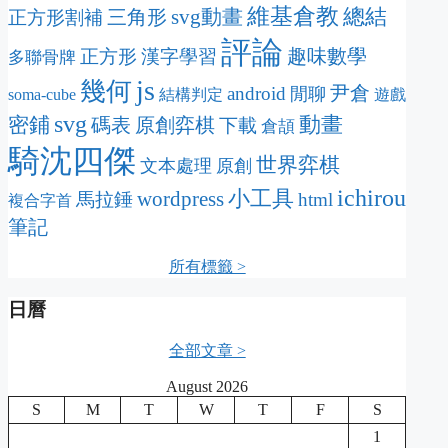
維基倉教
svg動畫
總結
三角形
正方形割補
評論
趣味數學
正方形
漢字學習
多聯骨牌
js
幾何
尹倉
android
閒聊
soma-cube
結構判定
遊戲
svg
動畫
密鋪
碼表
原創弈棋
下載
倉頡
騎沈四傑
世界弈棋
文本處理
原創
ichirou
wordpress
小工具
馬拉錘
html
複合字首
筆記
所有標籤 >
日曆
全部文章 >
August 2026
S
M
T
W
T
F
S
1