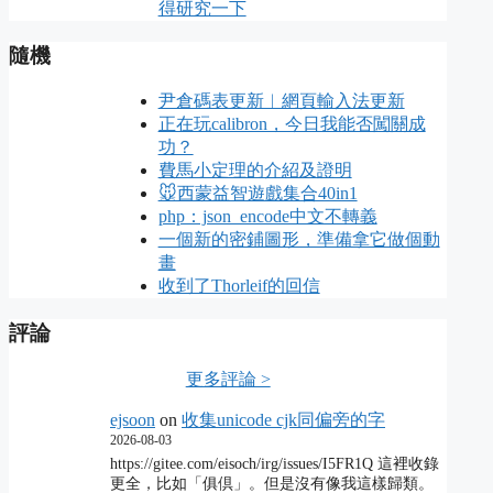
得研究一下
隨機
尹倉碼表更新︱網頁輸入法更新
正在玩calibron，今日我能否闖關成
功？
費馬小定理的介紹及證明
🐭西蒙益智遊戲集合40in1
php：json_encode中文不轉義
一個新的密鋪圖形，準備拿它做個動
畫
收到了Thorleif的回信
評論
更多評論 >
ejsoon
on
收集unicode cjk同偏旁的字
2026-08-03
https://gitee.com/eisoch/irg/issues/I5FR1Q 這裡收錄
更全，比如「俱倶」。但是沒有像我這樣歸類。