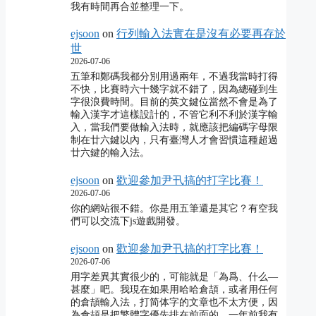
我有時間再合並整理一下。
ejsoon
on
行列輸入法實在是沒有必要再存於
世
2026-07-06
五筆和鄭碼我都分別用過兩年，不過我當時打得
不快，比賽時六十幾字就不錯了，因為總碰到生
字很浪費時間。目前的英文鍵位當然不會是為了
輸入漢字才這樣設計的，不管它利不利於漢字輸
入，當我們要做輸入法時，就應該把編碼字母限
制在廿六鍵以內，只有臺灣人才會習慣這種超過
廿六鍵的輸入法。
ejsoon
on
歡迎參加尹卂搞的打字比賽！
2026-07-06
你的網站很不錯。你是用五筆還是其它？有空我
們可以交流下js遊戲開發。
ejsoon
on
歡迎參加尹卂搞的打字比賽！
2026-07-06
用字差異其實很少的，可能就是「為爲、什么―
甚麼」吧。我現在如果用哈哈倉頡，或者用任何
的倉頡輸入法，打简体字的文章也不太方便，因
為倉頡是把繁體字優先排在前面的。一年前我有