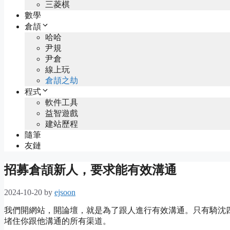
三菱棋
數學
倉頡
哈哈
尹規
尹倉
線上玩
倉頡之劫
程式
軟件工具
益智遊戲
建站歷程
隨筆
友鏈
招募倉頡新人，要求能有效溝通
2024-10-20
by
ejsoon
我們開網站，開論壇，就是為了跟人進行有效溝通。只有騎沈
堵住你跟他溝通的所有渠道。