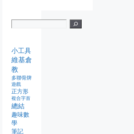
小工具
維基倉
教
多聯骨牌
遊戲
正方形
複合字首
總結
趣味數
學
筆記