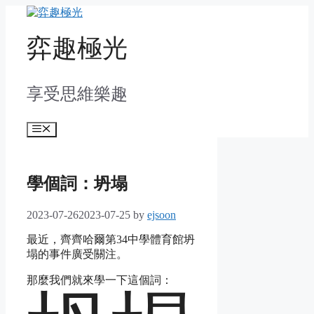
Skip
to
content
弈趣極光
享受思維樂趣
Menu
學個詞：坍塌
2023-07-26
2023-07-25
by
ejsoon
最近，齊齊哈爾第34中學體育館坍
塌的事件廣受關注。
那麼我們就來學一下這個詞：