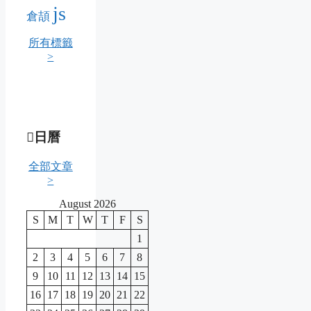
js
倉頡
所有標籤
>
日曆
全部文章
>
August 2026
S
M
T
W
T
F
S
1
2
3
4
5
6
7
8
9
10
11
12
13
14
15
16
17
18
19
20
21
22