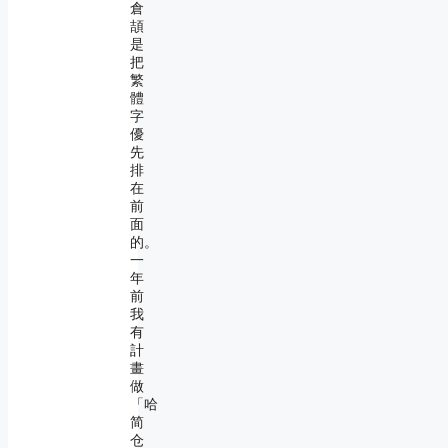
倉
頡
是
把
繁
體
字
優
先
排
在
前
面
的。
一
年
前
我
有
計
畫
做
「哈
简
仓