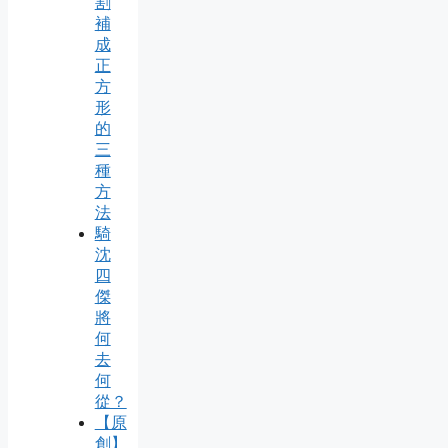
割
補
成
正
方
形
的
三
種
方
法
騎
沈
四
傑
將
何
去
何
從？
【原
創】