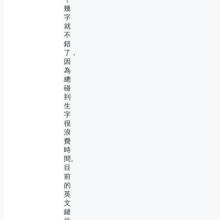
幾
字
就
不
錯
了，
因
為
總
碰
到
生
字
很
浪
費
時
間。
目
前
的
英
文
鍵