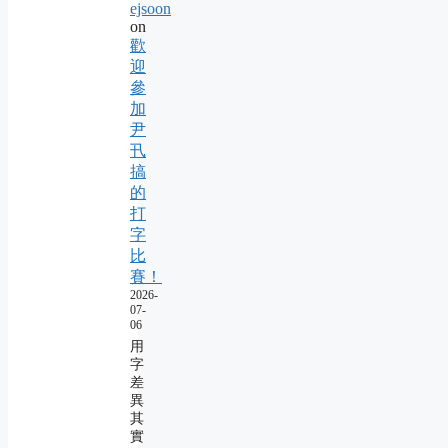
ejsoon
on
歡
迎
參
加
尹
卂
搞
的
打
字
比
賽！
2026-
07-
06
用
字
差
異
其
實