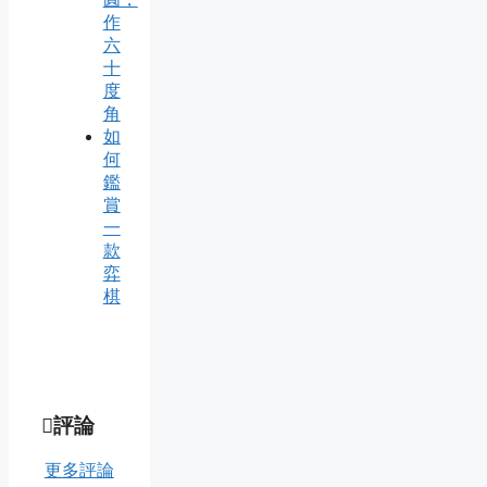
作
六
十
度
角
如
何
鑑
賞
一
款
弈
棋
評論
更多評論