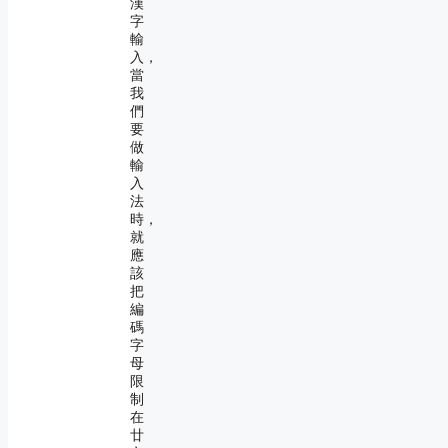
漢
字
輸
入，
當
我
們
要
做
輸
入
法
時，
就
應
該
把
編
碼
字
母
限
制
在
廿