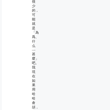
很
少
的，
可
能
就
是
「為
爲、
什
么
―
甚
麼」
吧。
我
現
在
如
果
用
哈
哈
倉
頡，