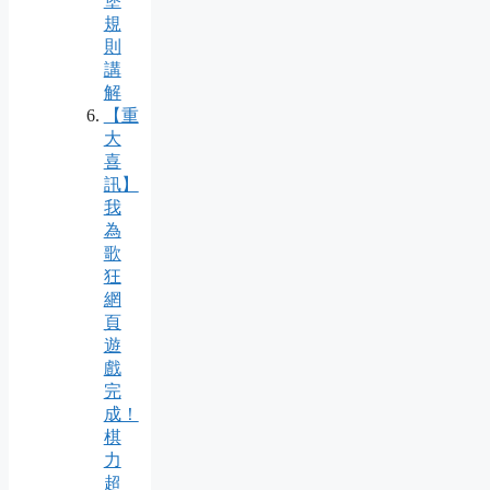
堡
規
則
講
解
【重
大
喜
訊】
我
為
歌
狂
網
頁
遊
戲
完
成！
棋
力
超