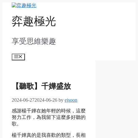
Skip
to
content
弈趣極光
享受思維樂趣
Menu
【聽歌】千嬅盛放
2024-06-27
2024-06-26
by
ejsoon
感謝楊千嬅在她年輕的時候，這麼
努力工作，為我留下這麼多好聽的
歌。
楊千嬅真的是我喜歡的類型，長相