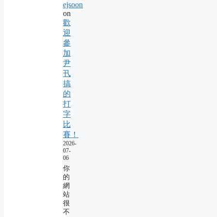
ejsoon
on
歡
迎
參
加
尹
卂
搞
的
打
字
比
賽！
2026-
07-
06
你
的
網
站
很
不