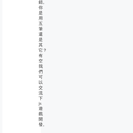
錯。
你
是
用
五
筆
還
是
其
它？
有
空
我
們
可
以
交
流
下
js
遊
戲
開
發。