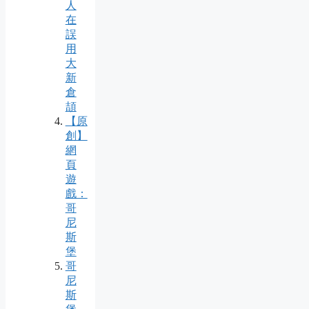
人
在
誤
用
大
新
倉
頡
【原
創】
網
頁
遊
戲：
哥
尼
斯
堡
哥
尼
斯