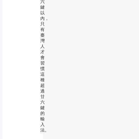
六
鍵
以
內，
只
有
臺
灣
人
才
會
習
慣
這
種
超
過
廿
六
鍵
的
輸
入
法。