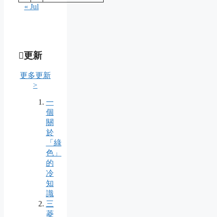
« Jul
更新
更多更新
>
一
個
關
於
「綠
色」
的
冷
知
識
三
菱