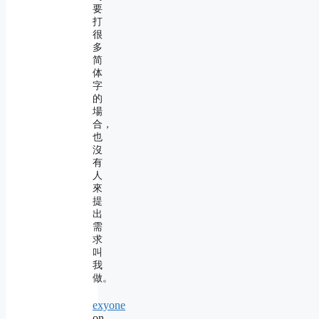
要
打
很
多
简
体
字
的
場
合，
也
沒
有
人
來
提
出
需
求
叫
我
做。
exyone
on