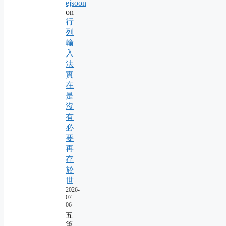
ejsoon
on
行
列
輸
入
法
實
在
是
沒
有
必
要
再
存
於
世
2026-
07-
06
五
筆