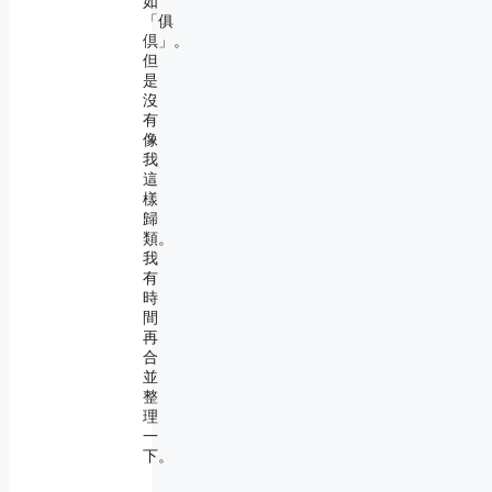
如
「俱
倶」。
但
是
沒
有
像
我
這
樣
歸
類。
我
有
時
間
再
合
並
整
理
一
下。