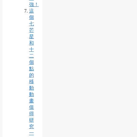
強！
這
個
七
芒
星
和
十
二
個
點
的
移
動
動
畫
值
得
研
究
一