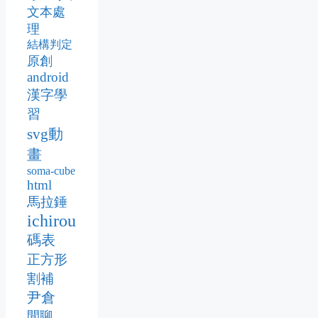
文本處
理
結構判定
原創
android
漢字學
習
svg動
畫
soma-cube
html
馬拉錘
ichirou
碼表
正方形
割補
尹倉
閒聊