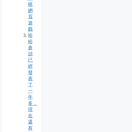
棋
網
頁
遊
戲
哈
哈
倉
頡
已
經
發
表
了
一
年
多，
現
在
還
有