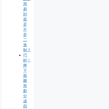
周
易
到
底
是
不
是
二
進
制？
巧
妙！
將
下
面
圖
形
劃
分
成
四