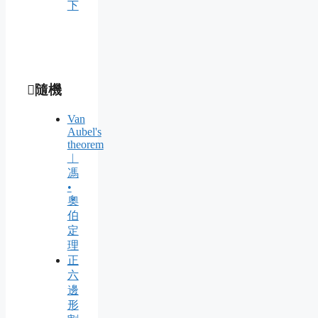
下
隨機
Van
Aubel's
theorem
︱
馮
•
奧
伯
定
理
正
六
邊
形