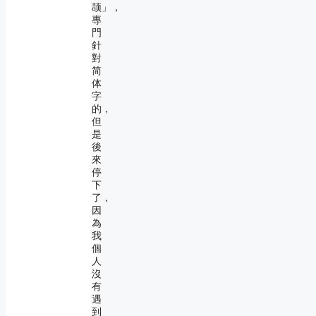
颉」，
專
門
針
對
简
体
字
的，
但
是
後
來
停
下
了，
因
為
我
個
人
沒
有
遇
到