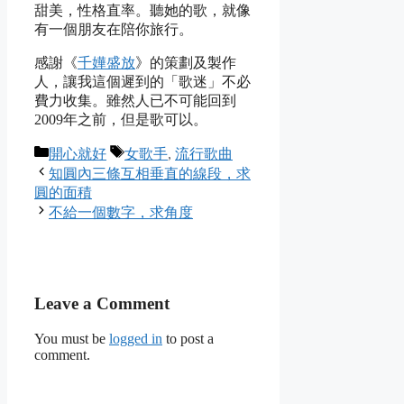
甜美，性格直率。聽她的歌，就像
有一個朋友在陪你旅行。
感謝《
千嬅盛放
》的策劃及製作
人，讓我這個遲到的「歌迷」不必
費力收集。雖然人已不可能回到
2009年之前，但是歌可以。
Categories
Tags
開心就好
女歌手
,
流行歌曲
知圓內三條互相垂直的線段，求
圓的面積
不給一個數字，求角度
Leave a Comment
You must be
logged in
to post a
comment.