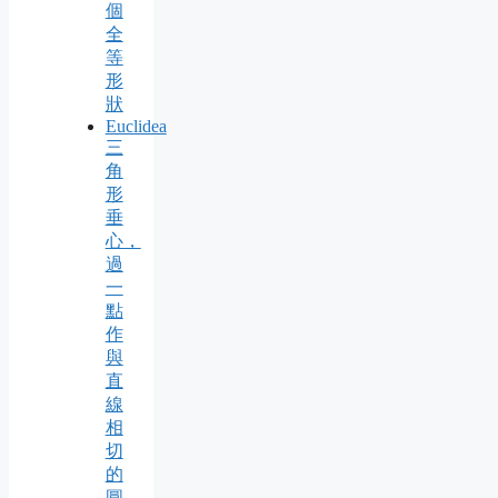
個
全
等
形
狀
Euclidea
三
角
形
垂
心，
過
一
點
作
與
直
線
相
切
的
圓，