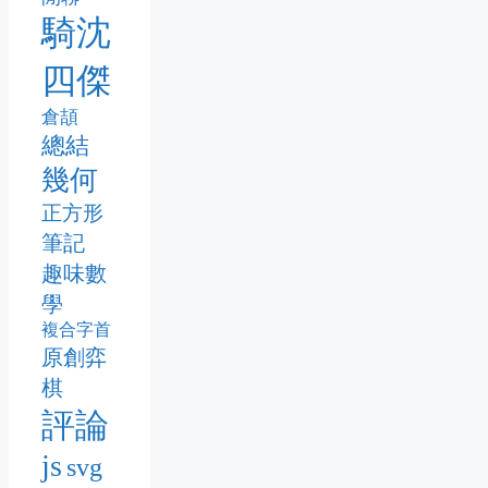
騎沈
四傑
倉頡
總結
幾何
正方形
筆記
趣味數
學
複合字首
原創弈
棋
評論
js
svg