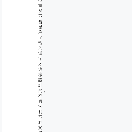
位
當
然
不
會
是
為
了
輸
入
漢
字
才
這
樣
設
計
的，
不
管
它
利
不
利
於