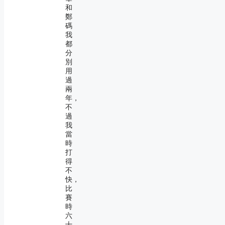
和
鄭
碼
我
都
分
別
用
過
兩
年，
不
過
我
當
時
打
得
不
快，
比
賽
時
六
十