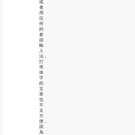
或
者
用
任
何
的
倉
頡
輸
入
法，
打
简
体
字
的
文
章
也
不
太
方
便，
因
為