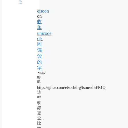
>
ejsoon
on
收
集
unicode
cjk
同
偏
旁
的
字
2026-
08-
03
https://gitee.com/eisoch/irg/issues/I5FR1Q
這
裡
收
錄
更
全，
比