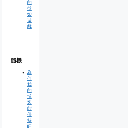
的
益
智
遊
戲
隨機
為
何
我
的
博
客
能
保
持
旺