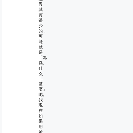
異
其
實
很
少
的，
可
能
就
是
「為
爲、
什
么
―
甚
麼」
吧。
我
現
在
如
果
用
哈