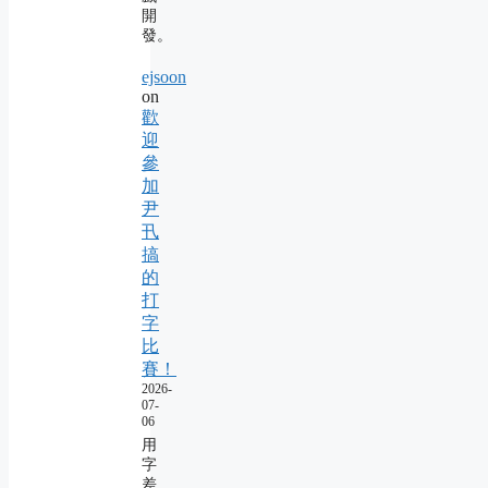
開
發。
ejsoon
on
歡
迎
參
加
尹
卂
搞
的
打
字
比
賽！
2026-
07-
06
用
字
差