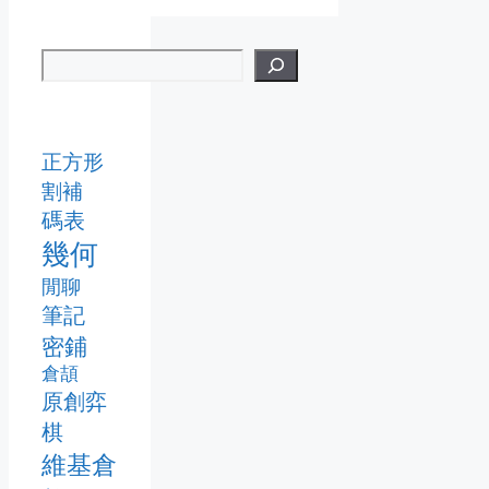
正方形
割補
碼表
幾何
閒聊
筆記
密鋪
倉頡
原創弈
棋
維基倉