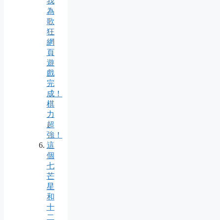
我
為
歌
狂
網
頁
遊
戲
完
成！
棋
力
超
強！
這
個
七
芒
星
和
十
二