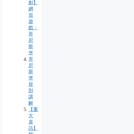
創】
網
頁
遊
戲：
哥
尼
斯
堡
哥
尼
斯
堡
規
則
講
解
【重
大
喜
訊】