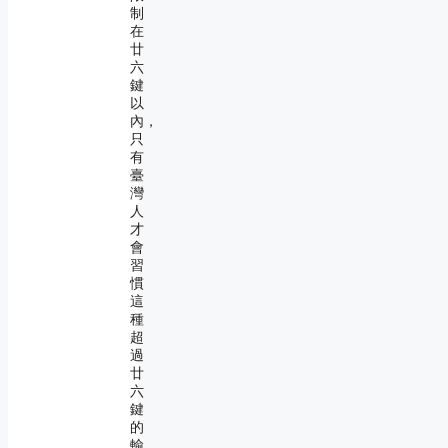
制
在
廿
六
鍵
以
內，
只
有
臺
灣
人
才
會
習
慣
這
種
超
過
廿
六
鍵
的
輸