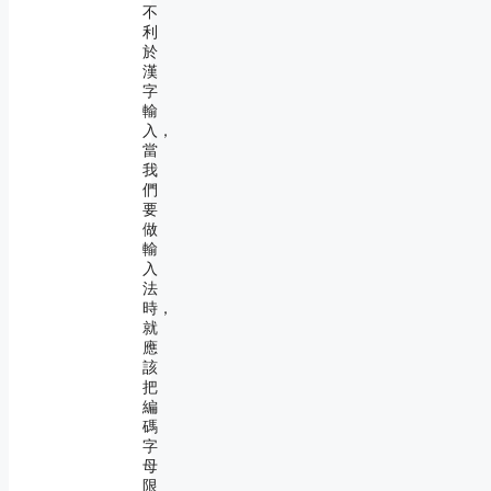
不
利
於
漢
字
輸
入，
當
我
們
要
做
輸
入
法
時，
就
應
該
把
編
碼
字
母
限