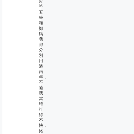
07-
06
五
筆
和
鄭
碼
我
都
分
別
用
過
兩
年，
不
過
我
當
時
打
得
不
快，
比