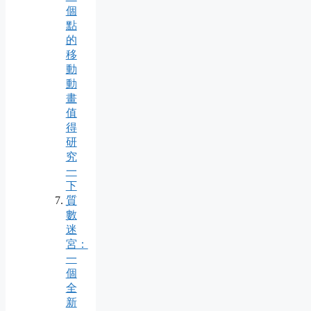
個
點
的
移
動
動
畫
值
得
研
究
一
下
質
數
迷
宮：
一
個
全
新