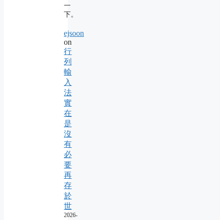
一
下。
ejsoon
on
行
列
輸
入
法
實
在
是
沒
有
必
要
再
存
於
世
2026-