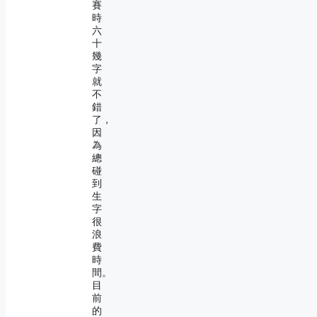
賽
時
六
十
幾
字
就
不
錯
了，
因
為
總
碰
到
生
字
很
浪
費
時
間。
目
前
的