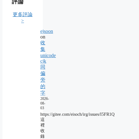
評論
更多評論
>
ejsoon
on
收
集
unicode
cjk
同
偏
旁
的
字
2026-
08-
03
https://gitee.com/eisoch/irg/issues/I5FR1Q
這
裡
收
錄