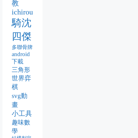
教
ichirou
騎沈
四傑
多聯骨牌
android
下載
三角形
世界弈
棋
svg動
畫
小工具
趣味數
學