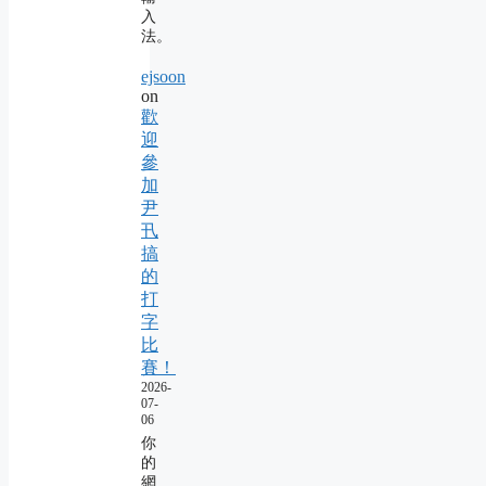
入
法。
ejsoon
on
歡
迎
參
加
尹
卂
搞
的
打
字
比
賽！
2026-
07-
06
你
的
網