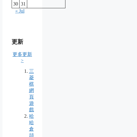
30
31
« Jul
更新
更多更新
>
三
菱
棋
網
頁
遊
戲
哈
哈
倉
頡