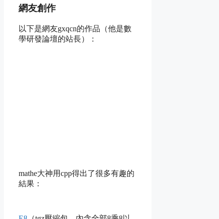
網友創作
以下是網友gxqcn的作品（他是數
學研發論壇的站長）：
mathe大神用cpp得出了很多有趣的
結果：
E8
（tgz壓縮包，內含全部8乘8以