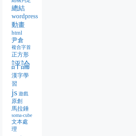
結構判定
總結
wordpress
動畫
html
尹倉
複合字首
正方形
評論
漢字學
習
js
遊戲
原創
馬拉錘
soma-cube
文本處
理