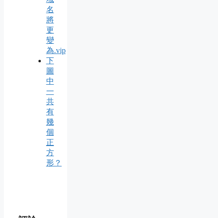
名
將
更
變
為.vip
下
圖
中
一
共
有
幾
個
正
方
形？