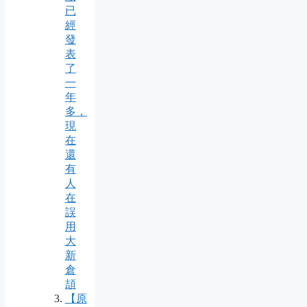
已
經
發
表
了
一
年
多，
現
在
還
有
人
在
誤
用
大
新
倉
頡
【原