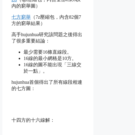
內的窮舉圖）
七方窮舉
（7z壓縮包，內含82個7
方的窮舉結果）
高手hujunhua研究該問題之後得出
了很多重要結論：
最少需要16條直線段。
16線的最小網格是10方。
16線的圖不能出現「三線交
於一點」。
hujunhua首個得出了所有線段相連
的七方圖：
十四方的十六線解：