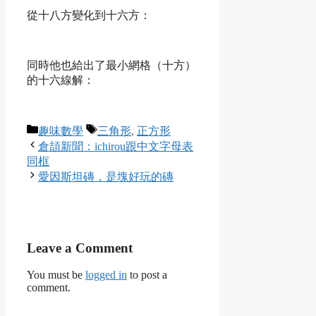
從十八方變化到十六方：
同時他也給出了最小網格（十方）
的十六線解：
Categories
Tags
趣味數學
三角形
,
正方形
倉頡新聞：ichirou跟中文字母表
同框
愛因斯坦磚，是塊好玩的磚
Leave a Comment
You must be
logged in
to post a
comment.