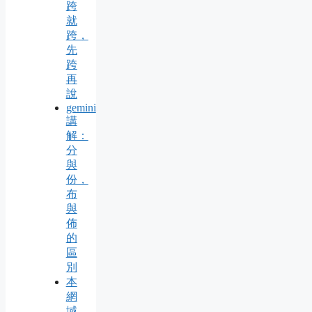
跨
就
跨，
先
跨
再
說
gemini
講
解：
分
與
份，
布
與
佈
的
區
別
本
網
域