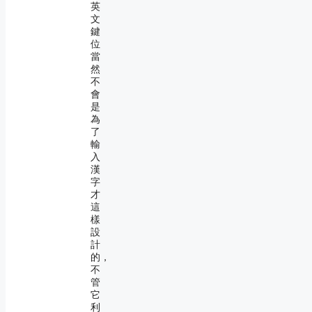
英
文
鍵
位
當
然
不
會
是
為
了
輸
入
漢
字
才
這
樣
設
計
的，
不
管
它
利