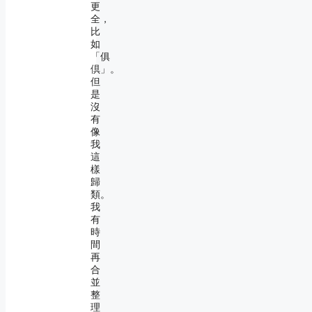
更
全，
比
如
「俱
倶」。
但
是
沒
有
像
我
這
樣
歸
類。
我
有
時
間
再
合
並
整
理