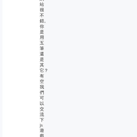
站
很
不
錯。
你
是
用
五
筆
還
是
其
它？
有
空
我
們
可
以
交
流
下
js
遊
戲