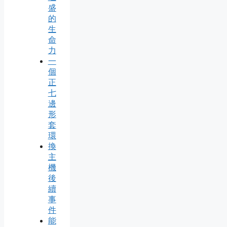
盛
的
生
命
力
一
個
正
七
邊
形
套
環
換
主
機
後
續
事
件
能