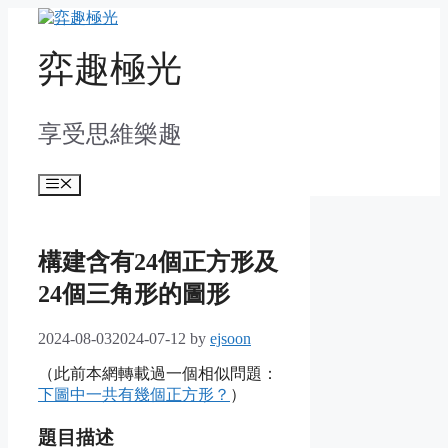
Skip
to
content
弈趣極光
享受思維樂趣
Menu
構建含有24個正方形及
24個三角形的圖形
2024-08-03
2024-07-12
by
ejsoon
（此前本網轉載過一個相似問題：
下圖中一共有幾個正方形？
）
題目描述