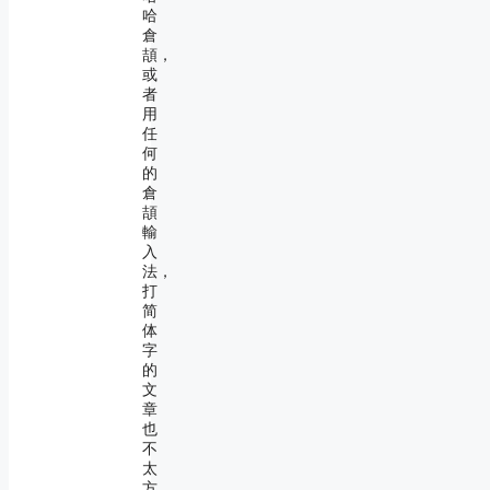
哈
倉
頡，
或
者
用
任
何
的
倉
頡
輸
入
法，
打
简
体
字
的
文
章
也
不
太
方