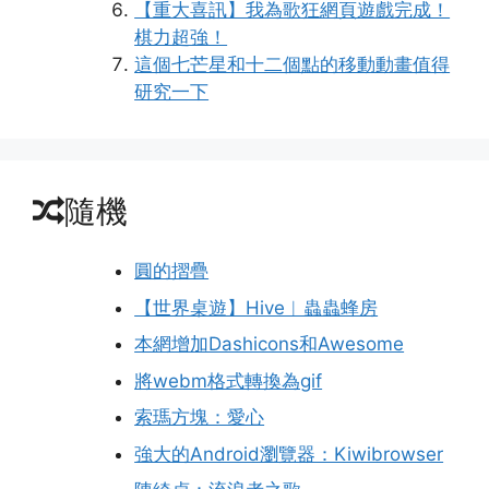
【重大喜訊】我為歌狂網頁遊戲完成！
棋力超強！
這個七芒星和十二個點的移動動畫值得
研究一下
隨機
圓的摺疊
【世界桌遊】Hive︱蟲蟲蜂房
本網增加Dashicons和Awesome
將webm格式轉換為gif
索瑪方塊：愛心
強大的Android瀏覽器：Kiwibrowser