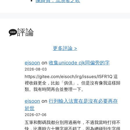
陳綺貞：流浪者之歌
評論
更多評論 >
ejsoon
on
收集unicode cjk同偏旁的字
2026-08-03
https://gitee.com/eisoch/irg/issues/I5FR1Q 這
裡收錄更全，比如「俱倶」。但是沒有像我這樣歸
類。我有時間再合並整理一下。
ejsoon
on
行列輸入法實在是沒有必要再存
於世
2026-07-06
五筆和鄭碼我都分別用過兩年，不過我當時打得不
快，比賽時六十幾字就不錯了，因為總碰到生字很