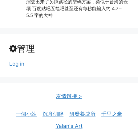
演变出来了另辟蹊径的型码方案，类似于台湾的仓
颉 百度贴吧五笔吧甚至还有每秒能输入约 4.7～
5.5 字的大神
管理
Log in
友情鏈接 >
一個小站
沉舟側畔
研發養成所
千里之豪
Yalan's Art