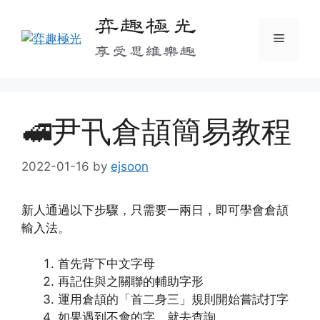
Skip
弈趣極光
to
Menu
content
享受思維樂趣
🚅尹卂倉頡簡易教程
2022-01-16
by
ejsoon
新人通過以下步驟，只需要一兩日，即可學會倉頡
輸入法。
首先背下中文字母
再記住與之關聯的輔助字形
運用倉頡的「首二身三」規則開始嘗試打字
如果遇到不會的字，就去查詢