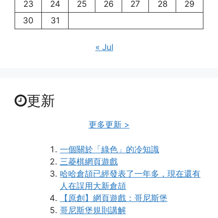
23
24
25
26
27
28
29
30
31
« Jul
更新
更多更新 >
一個關於「綠色」的冷知識
三菱棋網頁遊戲
哈哈倉頡已經發表了一年多，現在還有
人在誤用大新倉頡
【原創】網頁遊戲：哥尼斯堡
哥尼斯堡規則講解