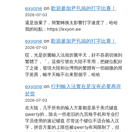
exyone
on
歡迎參加尹卂搞的打字比賽！
2026-07-03
還是放棄了，簡繁轉換太影響打字速度了，哈哈
我的站點：https://exyon.ee
exyone
on
歡迎參加尹卂搞的打字比賽！
2026-07-03
哎，光是折騰輸入法就折騰半天，好不容易切換到
繁體了，「」這個引號在大陸不常用，把鍵位配好
了之後，發現大陸和台灣用的繁體有一些細微的用
字差異，輸半天輸不出來那個字，哈哈
exyone
on
行列輸入法實在是沒有必要再存
於世
2026-07-03
在大陆，几乎所有的输入方案都是基于美式键盘
qwerty的，除去一些老旧的九宫格手机和专业打
字员使用的速记键盘 尽管这个键位不适合输入汉
字，拼音方案的上限也被qwerty布局限制了，但