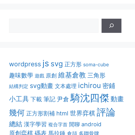
js
svg
wordpress
正方形
soma-cube
維基倉教
趣味數學
三角形
原創
遊戲
ichirou
svg動畫
密鋪
文本處理
結構判定
騎沈四傑
動畫
小工具
筆記
尹倉
下載
評論
幾何
世界弈棋
正方形割補
html
總結
漢字學習
android
閒聊
複合字首
原創弈棋
碼表
馬拉錘
多聯骨牌
倉頡