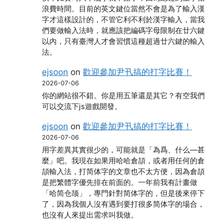
浪費時間。目前的英文鍵位當然不會是為了輸入漢
字才這樣設計的，不管它利不利於漢字輸入，當我
們要做輸入法時，就應該把編碼字母限制在廿六鍵
以內，只有臺灣人才會習慣這種超過廿六鍵的輸入
法。
ejsoon
on
歡迎參加尹卂搞的打字比賽！
2026-07-06
你的網站很不錯。你是用五筆還是其它？有空我們
可以交流下js遊戲開發。
ejsoon
on
歡迎參加尹卂搞的打字比賽！
2026-07-06
用字差異其實很少的，可能就是「為爲、什么―甚
麼」吧。我現在如果用哈哈倉頡，或者用任何的倉
頡輸入法，打简体字的文章也不太方便，因為倉頡
是把繁體字優先排在前面的。一年前我有計畫做
「哈简仓颉」，專門針對简体字的，但是後來停下
了，因為我個人沒有遇到要打很多简体字的場合，
也沒有人來提出需求叫我做。