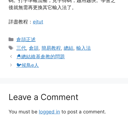
碼。打字準確流暢，見字得碼，越用越快。學會之
後就無需再更換其它輸入法了。
詳盡教程：
ejtut
Categories
倉頡正述
Tags
三代
,
倉頡
,
簡易教程
,
總結
,
輸入法
🐣總結維基倉教的問題
🐦候鳥e人
Leave a Comment
You must be
logged in
to post a comment.