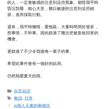
的人，一定會敏感的注意到這些異象。都怪我平時
昏沉頹廢，粗心大意，難以敏捷的注意到這些細
節，進而採取行動。
還有，我平時懶惰，愛拖延。大量時間用於發呆，
想事情，不幹事。因此錯過了幾次把被套收回來的
機會。
更錯過了不少令我後悔一輩子的事。
希望此事件會有一個好的結局。
仍然熱愛夏天的雨。
Categories
自言自語
Tags
教訓
,
日常
js插入元素的兩個坑