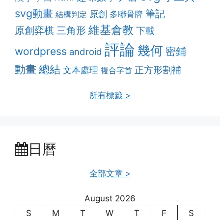
svg動畫
筆記
原創
多聯骨牌
結構判定
維基倉教
原創弈棋
三角形
下載
評論
幾何
密鋪
wordpress
android
動畫
總結
正方形割補
文本處理
複合字首
所有標籤 >
日曆
全部文章 >
August 2026
S
M
T
W
T
F
S