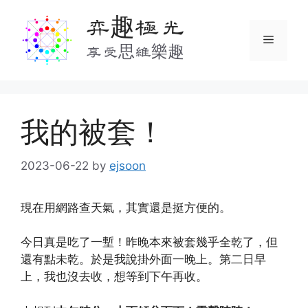
Skip
弈趣極光
to
Menu
content
享受思維樂趣
我的被套！
2023-06-22
by
ejsoon
現在用網路查天氣，其實還是挺方便的。
今日真是吃了一塹！昨晚本來被套幾乎全乾了，但
還有點未乾。於是我說掛外面一晚上。第二日早
上，我也沒去收，想等到下午再收。