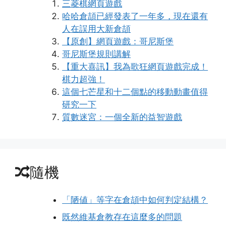
三菱棋網頁遊戲
哈哈倉頡已經發表了一年多，現在還有
人在誤用大新倉頡
【原創】網頁遊戲：哥尼斯堡
哥尼斯堡規則講解
【重大喜訊】我為歌狂網頁遊戲完成！
棋力超強！
這個七芒星和十二個點的移動動畫值得
研究一下
質數迷宮：一個全新的益智遊戲
隨機
「陋値」等字在倉頡中如何判定結構？
既然維基倉教存在這麼多的問題