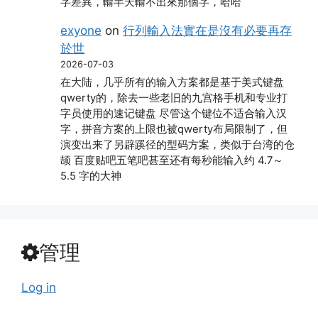
字差異，輸半天輸不出來那個字，哈哈
exyone
on
行列輸入法實在是沒有必要再存
於世
2026-07-03
在大陆，几乎所有的输入方案都是基于美式键盘
qwerty的，除去一些老旧的九宫格手机和专业打
字员使用的速记键盘 尽管这个键位不适合输入汉
字，拼音方案的上限也被qwerty布局限制了，但
演变出来了另辟蹊径的型码方案，类似于台湾的仓
颉 百度贴吧五笔吧甚至还有每秒能输入约 4.7～
5.5 字的大神
管理
Log in