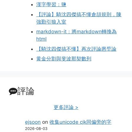
漢字學習：鹽
【評論】騎沈四傑搞不懂倉頡規則，陳
強勤引狼入室
markdown-it：將markdown轉換為
html
【騎沈四傑搞不懂】再次評論懬垕論
黄金分割與斐波那契數列
評論
更多評論 >
ejsoon
on
收集unicode cjk同偏旁的字
2026-08-03