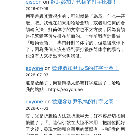
ejsoon
on
歡迎參加尹卂搞的打字比賽！
2026-07-06
用字差異其實很少的，可能就是「為爲、什么―甚
麼」吧。我現在如果用哈哈倉頡，或者用任何的倉
頡輸入法，打简体字的文章也不太方便，因為倉頡
是把繁體字優先排在前面的。一年前我有計畫做
「哈简仓颉」，專門針對简体字的，但是後來停下
了，因為我個人沒有遇到要打很多简体字的場合，
也沒有人來提出需求叫我做。
exyone
on
歡迎參加尹卂搞的打字比賽！
2026-07-03
還是放棄了，簡繁轉換太影響打字速度了，哈哈
我的站點：https://exyon.ee
exyone
on
歡迎參加尹卂搞的打字比賽！
2026-07-03
哎，光是折騰輸入法就折騰半天，好不容易切換到
繁體了，「」這個引號在大陸不常用，把鍵位配好
了之後，發現大陸和台灣用的繁體有一些細微的用