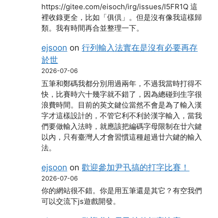
https://gitee.com/eisoch/irg/issues/I5FR1Q 這
裡收錄更全，比如「俱倶」。但是沒有像我這樣歸
類。我有時間再合並整理一下。
ejsoon
on
行列輸入法實在是沒有必要再存
於世
2026-07-06
五筆和鄭碼我都分別用過兩年，不過我當時打得不
快，比賽時六十幾字就不錯了，因為總碰到生字很
浪費時間。目前的英文鍵位當然不會是為了輸入漢
字才這樣設計的，不管它利不利於漢字輸入，當我
們要做輸入法時，就應該把編碼字母限制在廿六鍵
以內，只有臺灣人才會習慣這種超過廿六鍵的輸入
法。
ejsoon
on
歡迎參加尹卂搞的打字比賽！
2026-07-06
你的網站很不錯。你是用五筆還是其它？有空我們
可以交流下js遊戲開發。