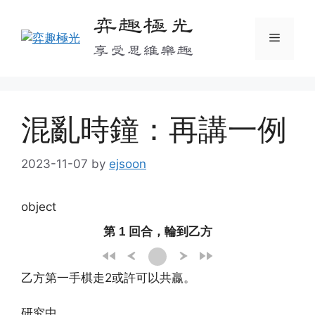
Skip
弈趣極光
to
Menu
content
享受思維樂趣
混亂時鐘：再講一例
2023-11-07
by
ejsoon
object
第 1 回合，輪到乙方
乙方第一手棋走2或許可以共贏。
研究中…