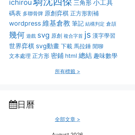
騎沈四傑
ichirou
小工具
三角形
原創弈棋
碼表
正方形割補
多聯骨牌
維基倉教
wordpress
筆記
結構判定
倉頡
js
幾何
svg
漢字學習
原創
遊戲
複合字首
svg動畫
世界弈棋
下載
馬拉錘
閒聊
密鋪
總結
趣味數學
html
正方形
文本處理
所有標籤 >
日曆
全部文章 >
August 2026