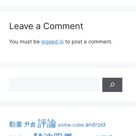
Leave a Comment
You must be
logged in
to post a comment.
評論
動畫
尹倉
android
soma-cube