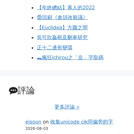
【年終總結】寡人的2022
😨回顧《倉頡改芻議》
【Euclidea】方圓之間
吳可欣贏棋及翻車研究
正十二邊形變環
🐊瘋狂ichirou之「韭」字取碼
評論
更多評論 >
ejsoon
on
收集unicode cjk同偏旁的字
2026-08-03