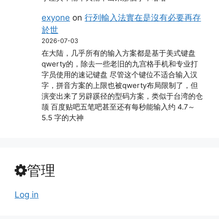
exyone
on
行列輸入法實在是沒有必要再存
於世
2026-07-03
在大陆，几乎所有的输入方案都是基于美式键盘
qwerty的，除去一些老旧的九宫格手机和专业打
字员使用的速记键盘 尽管这个键位不适合输入汉
字，拼音方案的上限也被qwerty布局限制了，但
演变出来了另辟蹊径的型码方案，类似于台湾的仓
颉 百度贴吧五笔吧甚至还有每秒能输入约 4.7～
5.5 字的大神
管理
Log in