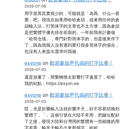
2026-07-06
用字差異其實很少的，可能就是「為爲、什么―甚
麼」吧。我現在如果用哈哈倉頡，或者用任何的倉
頡輸入法，打简体字的文章也不太方便，因為倉頡
是把繁體字優先排在前面的。一年前我有計畫做
「哈简仓颉」，專門針對简体字的，但是後來停下
了，因為我個人沒有遇到要打很多简体字的場合，
也沒有人來提出需求叫我做。
exyone
on
歡迎參加尹卂搞的打字比賽！
2026-07-03
還是放棄了，簡繁轉換太影響打字速度了，哈哈
我的站點：https://exyon.ee
exyone
on
歡迎參加尹卂搞的打字比賽！
2026-07-03
哎，光是折騰輸入法就折騰半天，好不容易切換到
繁體了，「」這個引號在大陸不常用，把鍵位配好
了之後，發現大陸和台灣用的繁體有一些細微的用
字差異，輸半天輸不出來那個字，哈哈