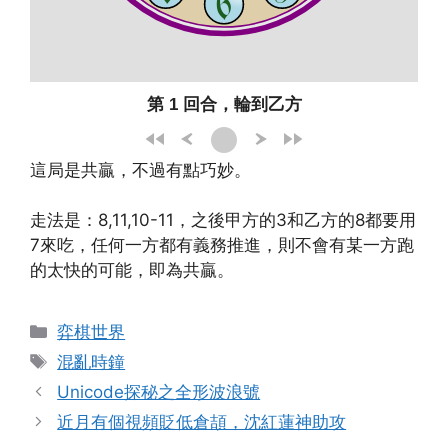
第 1 回合，輪到乙方
這局是共贏，不過有點巧妙。
走法是：8,11,10-11，之後甲方的3和乙方的8都要用
7來吃，任何一方都有義務推進，則不會有某一方跑
的太快的可能，即為共贏。
Categories
弈棋世界
Tags
混亂時鐘
Unicode探秘之全形波浪號
近月有個視頻貶低倉頡，沈紅蓮神助攻