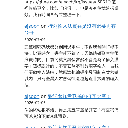
https://gitee.com/eisoch/irg/issues/I5FR1Q 這
裡收錄更全，比如「俱倶」。但是沒有像我這樣歸
類。我有時間再合並整理一下。
ejsoon
on
行列輸入法實在是沒有必要再存
於世
2026-07-06
五筆和鄭碼我都分別用過兩年，不過我當時打得不
快，比賽時六十幾字就不錯了，因為總碰到生字很
浪費時間。目前的英文鍵位當然不會是為了輸入漢
字才這樣設計的，不管它利不利於漢字輸入，當我
們要做輸入法時，就應該把編碼字母限制在廿六鍵
以內，只有臺灣人才會習慣這種超過廿六鍵的輸入
法。
ejsoon
on
歡迎參加尹卂搞的打字比賽！
2026-07-06
你的網站很不錯。你是用五筆還是其它？有空我們
可以交流下js遊戲開發。
ejsoon
on
歡迎參加尹卂搞的打字比賽！