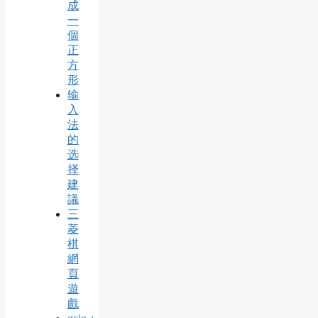
成
一
個
正
方
形
输
入
法
的
选
择
建
議
三
菱
棋
網
頁
遊
戲