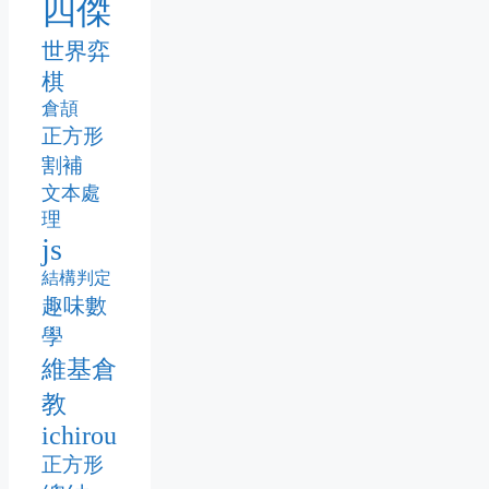
四傑
世界弈
棋
倉頡
正方形
割補
文本處
理
js
結構判定
趣味數
學
維基倉
教
ichirou
正方形