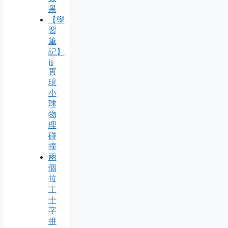
果
【學
習
筆
記】
js
實
現
小
球
物
理
碰
撞
兩
個
拉
丁
十
字
拼