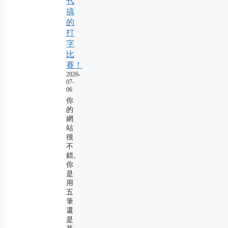
卂
搞
的
打
字
比
賽！
2026-
07-
06
你
的
網
站
很
不
錯。
你
是
用
五
筆
還
是