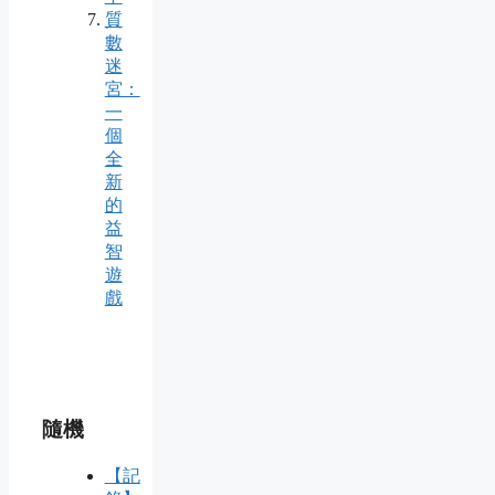
質
數
迷
宮：
一
個
全
新
的
益
智
遊
戲
隨機
【記