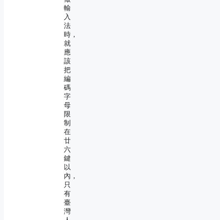
輸
入
法
時，
就
應
該
把
編
碼
字
母
限
制
在
廿
六
鍵
以
內，
只
有
臺
灣