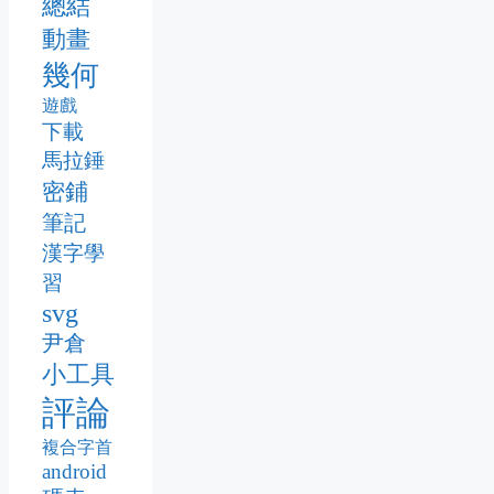
總結
動畫
幾何
遊戲
下載
馬拉錘
密鋪
筆記
漢字學
習
svg
尹倉
小工具
評論
複合字首
android