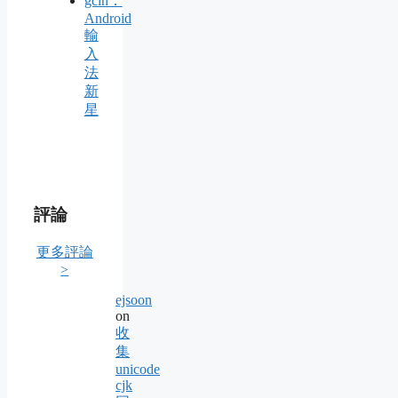
gcin：
Android
輸
入
法
新
星
評論
更多評論
>
ejsoon
on
收
集
unicode
cjk