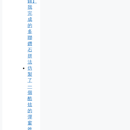
錄】
我
完
成
的
多
聯
鑽
石
拼
法
仿
製
了
一
個
酷
炫
的
彈
窗
效