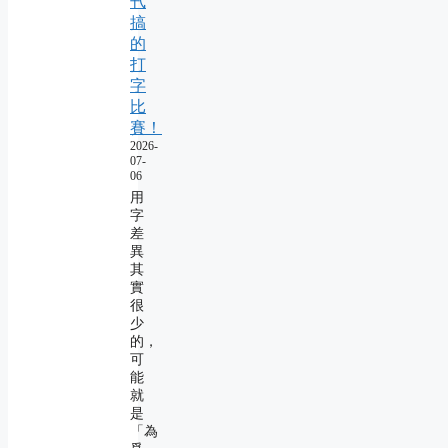
卂
搞
的
打
字
比
賽！
2026-
07-
06
用
字
差
異
其
實
很
少
的，
可
能
就
是
「為