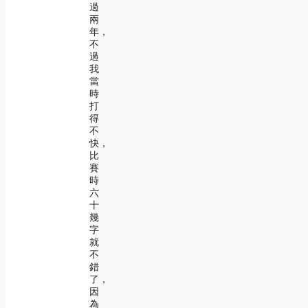
過
兩
年，
不
過
我
當
時
打
得
不
快，
比
賽
時
六
十
幾
字
就
不
錯
了，
因
為