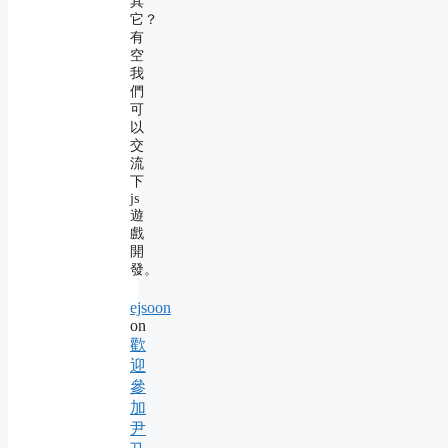
其
它？
有
空
我
們
可
以
交
流
下
js
遊
戲
開
發。
ejsoon
on
歡
迎
參
加
尹