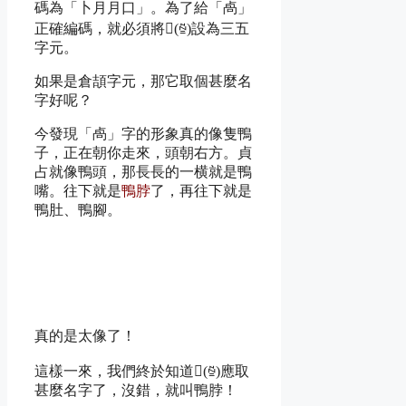
碼為「卜月月口」。為了給「卨」
正確編碼，就必須將
𭁟(ꁪ)
設為三五
字元。
如果是倉頡字元，那它取個甚麼名
字好呢？
今發現「卨」字的形象真的像隻鴨
子，正在朝你走來，頭朝右方。
貞
占
就像鴨頭，那長長的一横就是鴨
嘴。往下就是
鴨脖
了，再往下就是
鴨肚、鴨腳。
真的是太像了！
這樣一來，我們終於知道
𭁟(ꁪ)
應取
甚麼名字了，沒錯，就叫鴨脖！