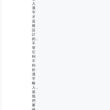
入
漢
字
才
這
樣
設
計
的，
不
管
它
利
不
利
於
漢
字
輸
入，
當
我
們
要
做