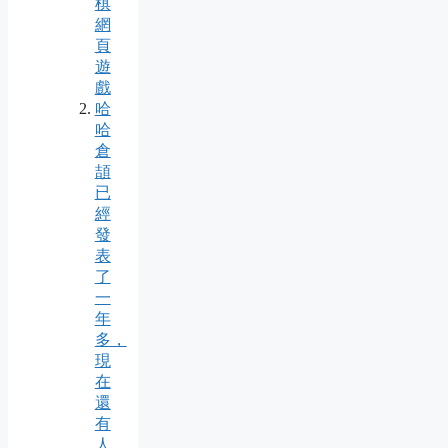
棋
網
頁
遊
戲
哈
哈
倉
頡
已
經
發
表
了
一
年
多，
現
在
還
有
人