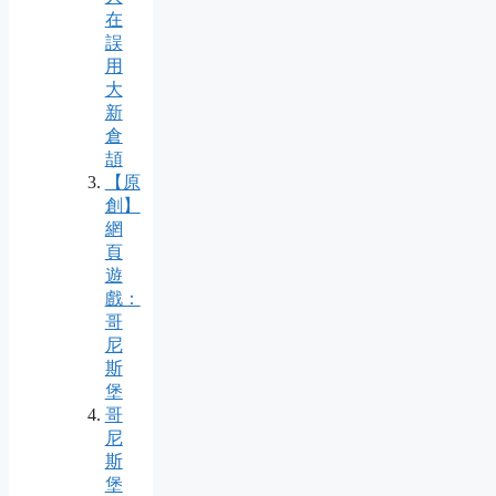
在
誤
用
大
新
倉
頡
【原
創】
網
頁
遊
戲：
哥
尼
斯
堡
哥
尼
斯
堡