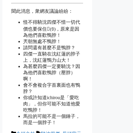
聞此消息，衆網友議論紛紛：
怪不得騎沈四傑不惜一切代
價也要保住
𭁟(ꁪ)
，原來是因
為他們喜歡鴨脖！
兲朝無處不鴨脖！
請問還有甚麼不是鴨脖？
四傑一直騎在沈紅蓮的脖子
上，沈紅蓮鴨力山大！
為甚麼四傑一定要騎沈？因
為他們喜歡鴨脖（壓脖）
啊！
會不會複合字首裏面也有鴨
脖？
你或許知道ichirou是「愛吃
肉」，但你可能不知道他愛
吃鴨脖！
馬拉的可能不是一個錘子，
而是一個脖子！
Categories
Tags