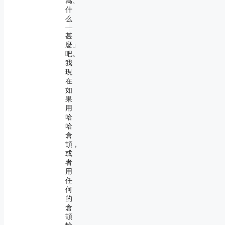
爲、
什
么
―
甚
麼」
吧。
我
現
在
如
果
用
哈
哈
倉
頡，
或
者
用
任
何
的
倉
頡