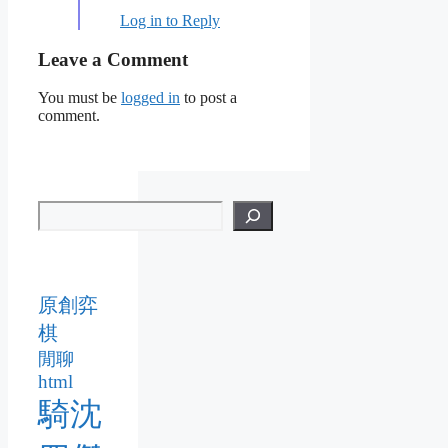
Log in to Reply
Leave a Comment
You must be
logged in
to post a
comment.
原創弈
棋
閒聊
html
騎沈