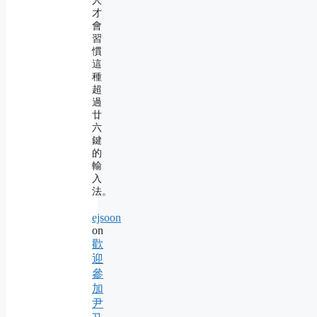
人
才
會
習
慣
這
種
超
過
廿
六
鍵
的
輸
入
法。
ejsoon
on
歡
迎
參
加
尹