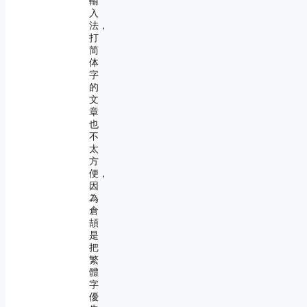
輸
入
法，
打
简
体
字
的
文
章
也
不
太
方
便，
因
為
倉
頡
是
把
繁
體
字
優