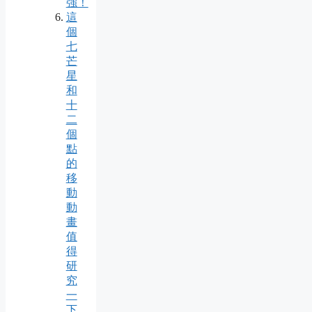
強！
這
個
七
芒
星
和
十
二
個
點
的
移
動
動
畫
值
得
研
究
一
下