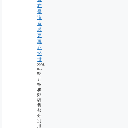
在
是
沒
有
必
要
再
存
於
世
2026-
07-
06
五
筆
和
鄭
碼
我
都
分
別
用