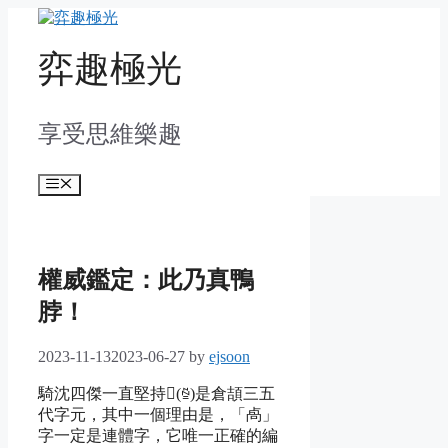
Skip
to
content
弈趣極光
享受思維樂趣
Menu
權威鑑定：此乃真鴨
脖！
2023-11-13
2023-06-27
by
ejsoon
騎沈四傑一直堅持
𭁟(ꁪ)
是倉頡三五
代字元，其中一個理由是，「卨」
字一定是連體字，它唯一正確的編