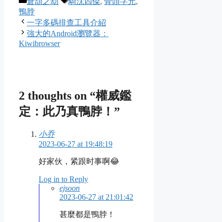
倉頡之劫
騎沈四傑
,
骨頭字元
,
鴨脖
一字多碼排查工具介紹
強大的Android瀏覽器：
Kiwibrowser
2 thoughts on “權威鑑
定：此乃真鴨脖！”
小乔
2023-06-27 at 19:48:19
好家伙，紧跟时事啊😂
Log in to Reply
ejsoon
2023-06-27 at 21:01:42
甚麼都是鴨脖！