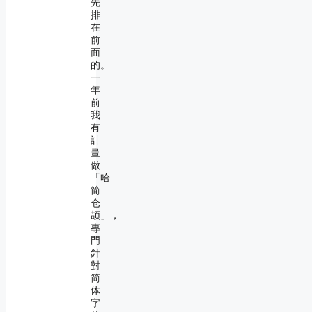
先
排
在
前
面
的。
一
年
前
我
有
計
畫
做
「哈
简
仓
颉」，
專
門
針
對
简
体
字