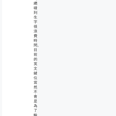
總
碰
到
生
字
很
浪
費
時
間。
目
前
的
英
文
鍵
位
當
然
不
會
是
為
了
輸