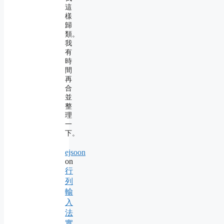
這
樣
歸
類。
我
有
時
間
再
合
並
整
理
一
下。
ejsoon
on
行
列
輸
入
法
實