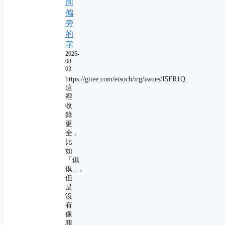
同
偏
旁
的
字
2026-
08-
03
https://gitee.com/eisoch/irg/issues/I5FR1Q
這
裡
收
錄
更
全，
比
如
「俱
倶」。
但
是
沒
有
像
我