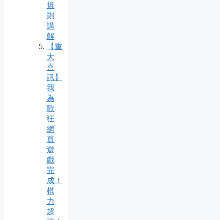
規
則
講
解
【重
大
喜
訊】
我
為
歌
狂
網
頁
遊
戲
完
成！
棋
力
超