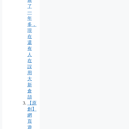
表
了
一
年
多，
現
在
還
有
人
在
誤
用
大
新
倉
頡
【原
創】
網
頁
遊