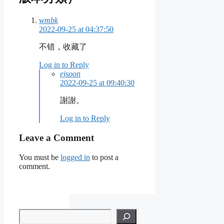
wmbk
2022-09-25 at 04:37:50
不错，收藏了
Log in to Reply
ejsoon
2022-09-25 at 09:40:30
謝謝。
Log in to Reply
Leave a Comment
You must be
logged in
to post a
comment.