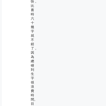
快，
比
賽
時
六
十
幾
字
就
不
錯
了，
因
為
總
碰
到
生
字
很
浪
費
時
間。
目