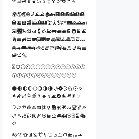
🍭🍮🍯🍼🍵🍶🍷🍸🍹🍺🍻🍴🔪
🌍🌎🌏🌐🗾🌋🗻🏠🏡🏢🏣🏤🏥🏦🏨
🏩🏪🏫🏬🏭🏯🏰💒🗼🗽🌁🌃🌄🌅🌆
🌇🌉🎠🎡🎢💈🎪🚂🚃🚄🚅🚆🚇🚈🚉
🚊🚝🚞🚋🚌🚍🚎🚐🚑🚒🚓🚔🚕🚖🚗
🚘🚙🚚🚛🚜🚲🚏🚨🚥🚦🚧🚤🚢💺🚁🚟
🚠🚡🚀
⏳⏰⏱️⏲️🕛🕧🕐🕜🕑🕝🕒🕞🕓🕟🕔
🕠🕕🕡🕖🕢🕗🕣🕘🕤🕙🕥🕚🕦
🌑🌒🌓🌔🌕🌖🌗🌘🌙🌚🌛🌜🌝🌞
🌟🌠🌌🌀🌈🌂🔥💧🌊🎃🎄🎆🎇✨
🎈🎉🎊🎋🎍🎎🎏🎐🎑🎀🎁🎫🏆🏀🏈
🏉🎾🎳🎣🎽🎿🎯🎱🔮🎮🎰🎲🃏🎴🎭
🎨
👓👔👕👖👗👘👙👚👛👜👝🎒👞👟