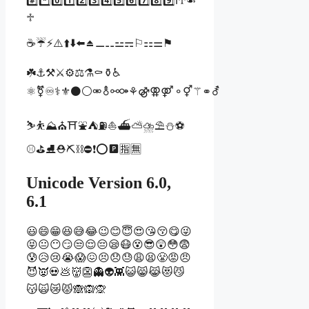
#️⃣*️⃣0️⃣1️⃣2️⃣3️⃣4️⃣5️⃣6️⃣7️⃣8️⃣9️⃣ℹ️♰☙
♱
☕☔⚡⚠️⬆️⬇️⬅️⏏️⚊⚋⚍⚎⚐⚏⚌⚑
☘️⚓⚒️⚔️⚙️⚖️⚗️⚰️⚱️♿
⚛️⚧️♾️⚕️⚜️⚫⚪⚮⚨⚯⚩⚘⚣⚢⚤⚬⚥⚚⚭⚦
⛷️⛹️⛰️⛪⛩️⛲⛺⛽⛵⛴️⛅⛈️⛱️⛄⚽
⚾⛳⛸️⛑️⛏️⛓️⛔❗⭕🅿️🈯🈚
Unicode Version 6.0,
6.1
😃😄😁😆😅😂😉😊😇😍😘😚😋😜
😝😐😶😏😒😌😔😪😷😵😎😲😳😨
😰😥😢😭😱😖😣😞😓😩😫😤😡😠
😈👿💀💩👹👺👻👽👾😺😸😹😻😼
😽🙀😿😾🙈🙉🙊