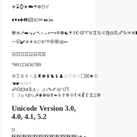
✈️⌛⌚☀️☁️☂️❄️☃️☄️
♠️♥️♦️♣️☎️⌨️✉️✏️✒️✂️
☢️☣️↗️➡️↘️↙️↖️↕️↔️↩️↪️✡️☸️☯️✝️☦️☪️☮️♈♉♊♋♌♍♎♏♐♑♒♓▶️◀
〰️☑️✔️✳️✴️❇️©️®️™️Ⓜ️㊗️㊙▪️▫️
☵☶☷☲☳☱☴☰
*️#️0️1️2️3️4️5️6️7️8️9️
♔♖♕♗♘♙♜♚♛♞♝♟️♤♡♧♢☐☒★☉
☚☛☜☟☞
☍☊☋☌♁♬♩♫♪✎✐☏☇☈
☾☽☼☓♯♮♭☭❦☬☫☤❧♄☥♆☩☨♃☧♇☡Ξ♅
Unicode Version 3.0,
4.0, 4.1, 5.2
⁉️