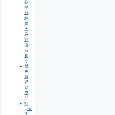
歡
平
行
線
是
因
為
它
沒
有
相
交
🎁
免
費
靜
態
空
間
找
grok
生