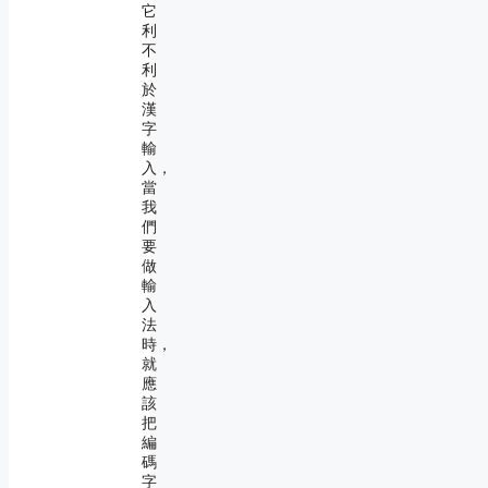
它
利
不
利
於
漢
字
輸
入，
當
我
們
要
做
輸
入
法
時，
就
應
該
把
編
碼
字