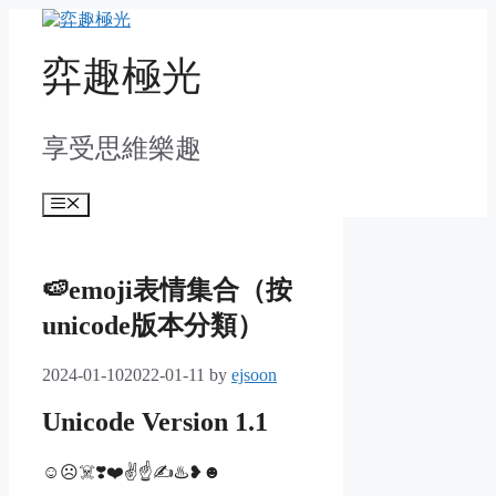
Skip
to
content
弈趣極光
享受思維樂趣
Menu
🍉emoji表情集合（按
unicode版本分類）
2024-01-10
2022-01-11
by
ejsoon
Unicode Version 1.1
☺️☹️☠️❣️❤️✌️☝️✍️♨️❥☻