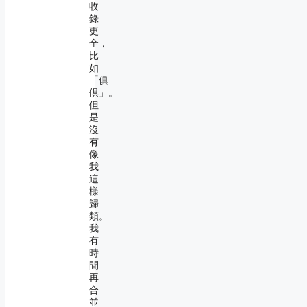
收
錄
更
全，
比
如
「俱
倶」。
但
是
沒
有
像
我
這
樣
歸
類。
我
有
時
間
再
合
並