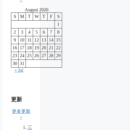
August 2026
S
M
T
W
T
F
S
1
2
3
4
5
6
7
8
9
10
11
12
13
14
15
16
17
18
19
20
21
22
23
24
25
26
27
28
29
30
31
« Jul
更新
更多更新
>
三