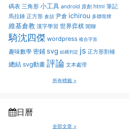
小工具
筆記
碼表
三角形
html
android
原創
ichirou
尹倉
馬拉錘
正方形
多聯骨牌
倉頡
維基倉教
世界弈棋
漢字學習
閒聊
騎沈四傑
wordpress
複合字首
js
svg
密鋪
趣味數學
正方形割補
結構判定
評論
總結
svg動畫
文本處理
所有標籤 >
日曆
全部文章 >