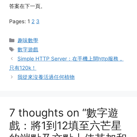
答案
在下一頁。
Pages:
1
2
3
Categories
趣味數學
Tags
數字遊戲
Simple HTTP Server：在手機上開http服務，
只有120k！
我從來沒養活過任何植物
7 thoughts on “數字遊
戲：將1到12填至六芒星