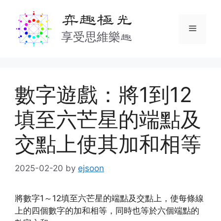
Skip
弈趣極光
to
Menu
content
享受思維樂趣
數字遊戲：將1到12
填至六芒星的端點及
交點上使其加和相等
2025-02-20
by
ejsoon
將數字1～12填至六芒星的端點及交點上，使每條線
上的四個數字的加和相等，同時也等於六個端點的