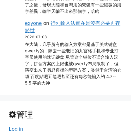
了之後，發現大陸和台灣用的繁體有一些細微的用
字差異，輸半天輸不出來那個字，哈哈
exyone
on
行列輸入法實在是沒有必要再存
於世
2026-07-03
在大陆，几乎所有的输入方案都是基于美式键盘
qwerty的，除去一些老旧的九宫格手机和专业打
字员使用的速记键盘 尽管这个键位不适合输入汉
字，拼音方案的上限也被qwerty布局限制了，但
演变出来了另辟蹊径的型码方案，类似于台湾的仓
颉 百度贴吧五笔吧甚至还有每秒能输入约 4.7～
5.5 字的大神
管理
Log in