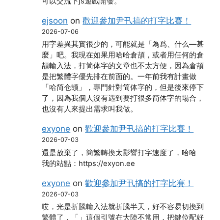
可以交流下js遊戲開發。
ejsoon
on
歡迎參加尹卂搞的打字比賽！
2026-07-06
用字差異其實很少的，可能就是「為爲、什么―甚
麼」吧。我現在如果用哈哈倉頡，或者用任何的倉
頡輸入法，打简体字的文章也不太方便，因為倉頡
是把繁體字優先排在前面的。一年前我有計畫做
「哈简仓颉」，專門針對简体字的，但是後來停下
了，因為我個人沒有遇到要打很多简体字的場合，
也沒有人來提出需求叫我做。
exyone
on
歡迎參加尹卂搞的打字比賽！
2026-07-03
還是放棄了，簡繁轉換太影響打字速度了，哈哈
我的站點：https://exyon.ee
exyone
on
歡迎參加尹卂搞的打字比賽！
2026-07-03
哎，光是折騰輸入法就折騰半天，好不容易切換到
繁體了，「」這個引號在大陸不常用，把鍵位配好