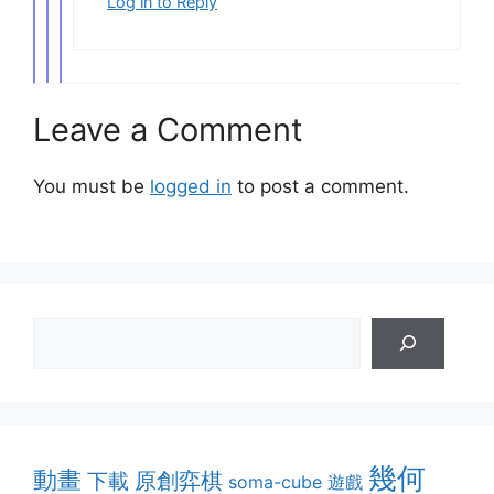
Log in to Reply
Leave a Comment
You must be
logged in
to post a comment.
幾何
動畫
原創弈棋
下載
soma-cube
遊戲