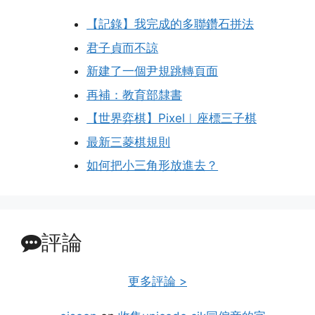
【記錄】我完成的多聯鑽石拼法
君子貞而不諒
新建了一個尹規跳轉頁面
再補：教育部隸書
【世界弈棋】Pixel︱座標三子棋
最新三菱棋規則
如何把小三角形放進去？
評論
更多評論 >