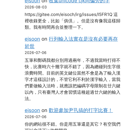
ejsoon
on
收集unicode cjk同偏旁的字
2026-08-03
https://gitee.com/eisoch/irg/issues/I5FR1Q 這
裡收錄更全，比如「俱倶」。但是沒有像我這樣歸
類。我有時間再合並整理一下。
ejsoon
on
行列輸入法實在是沒有必要再存
於世
2026-07-06
五筆和鄭碼我都分別用過兩年，不過我當時打得不
快，比賽時六十幾字就不錯了，因為總碰到生字很
浪費時間。目前的英文鍵位當然不會是為了輸入漢
字才這樣設計的，不管它利不利於漢字輸入，當我
們要做輸入法時，就應該把編碼字母限制在廿六鍵
以內，只有臺灣人才會習慣這種超過廿六鍵的輸入
法。
ejsoon
on
歡迎參加尹卂搞的打字比賽！
2026-07-06
你的網站很不錯。你是用五筆還是其它？有空我們