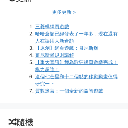
更多更新 >
三菱棋網頁遊戲
哈哈倉頡已經發表了一年多，現在還有
人在誤用大新倉頡
【原創】網頁遊戲：哥尼斯堡
哥尼斯堡規則講解
【重大喜訊】我為歌狂網頁遊戲完成！
棋力超強！
這個七芒星和十二個點的移動動畫值得
研究一下
質數迷宮：一個全新的益智遊戲
隨機