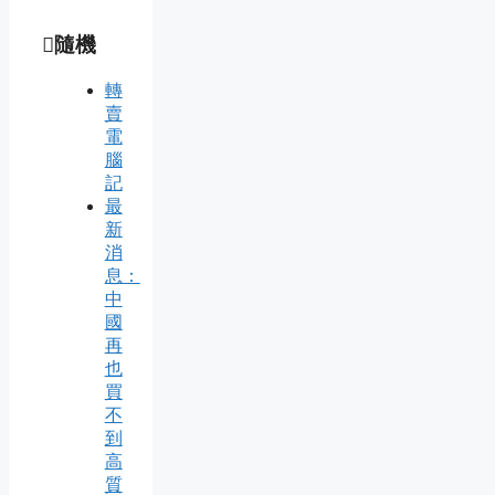
隨機
轉
賣
電
腦
記
最
新
消
息：
中
國
再
也
買
不
到
高
質