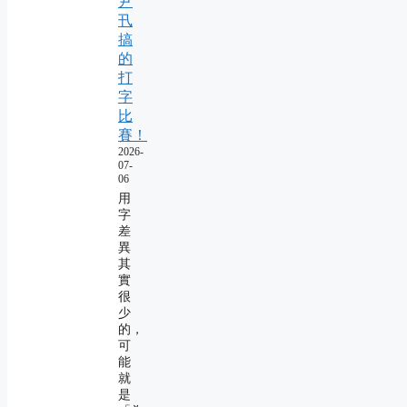
尹
卂
搞
的
打
字
比
賽！
2026-
07-
06
用
字
差
異
其
實
很
少
的，
可
能
就
是