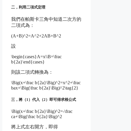
二，利用二項式定理
我們在帕斯卡三角中知道二次方的
二項式為：
(A+B)^2=A^2+2AB+B^2
設
\begin{cases}A=x\\B=\frac
b{2a}\end{cases}
則該二項式轉換為：
\Big(x+\frac b{2a}\Big)^2=x^2+\frac
bax+\Big(\frac b{2a}\Big)^2\tag{2}
三，將（1）代入（2）即可得求根公式
\Big(x+\frac b{2a}\Big)^2=-\frac
ca+\Big(\frac b{2a}\Big)^2
將上式左右開方，即得