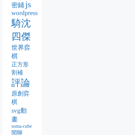
js
密鋪
wordpress
騎沈
四傑
世界弈
棋
正方形
割補
評論
原創弈
棋
svg動
畫
soma-cube
閒聊