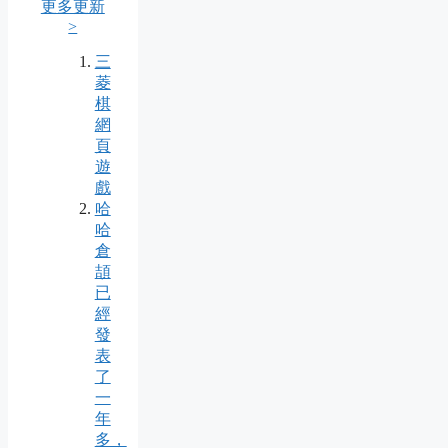
更多更新
>
三
菱
棋
網
頁
遊
戲
哈
哈
倉
頡
已
經
發
表
了
一
年
多，