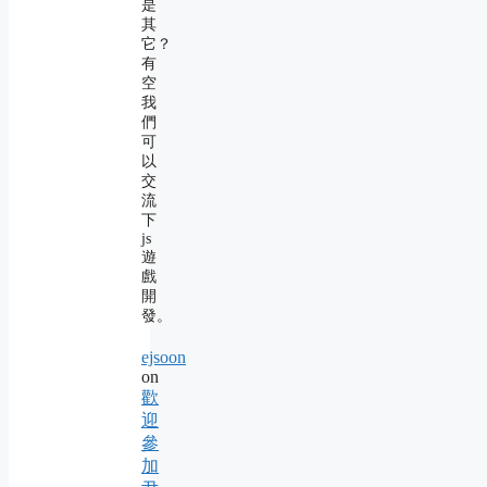
是
其
它？
有
空
我
們
可
以
交
流
下
js
遊
戲
開
發。
ejsoon
on
歡
迎
參
加