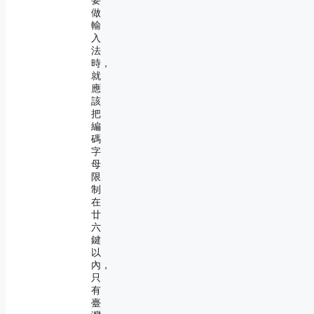
要
做
輸
入
法
時，
就
應
該
把
編
碼
字
母
限
制
在
廿
六
鍵
以
內，
只
有
臺