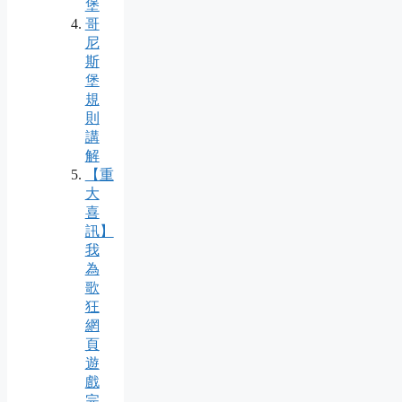
堡
哥
尼
斯
堡
規
則
講
解
【重
大
喜
訊】
我
為
歌
狂
網
頁
遊
戲
完