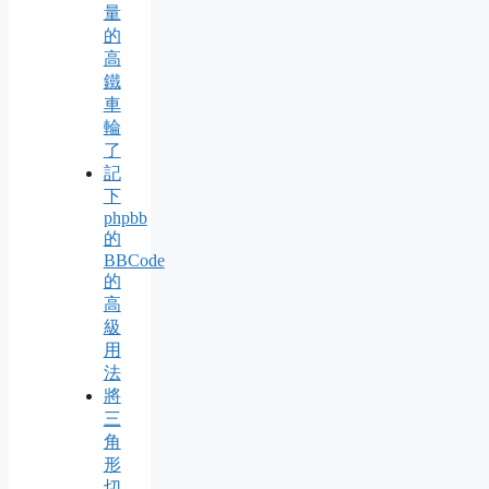
量
的
高
鐵
車
輪
了
記
下
phpbb
的
BBCode
的
高
級
用
法
將
三
角
形
切