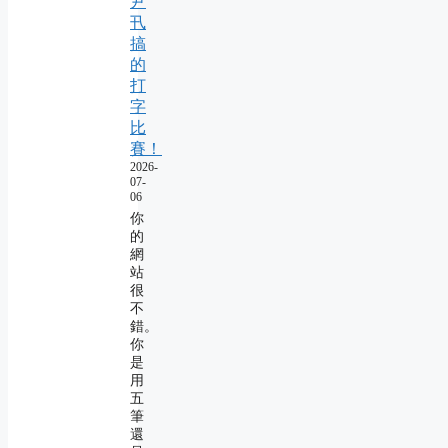
尹
卂
搞
的
打
字
比
賽！
2026-
07-
06
你
的
網
站
很
不
錯。
你
是
用
五
筆
還