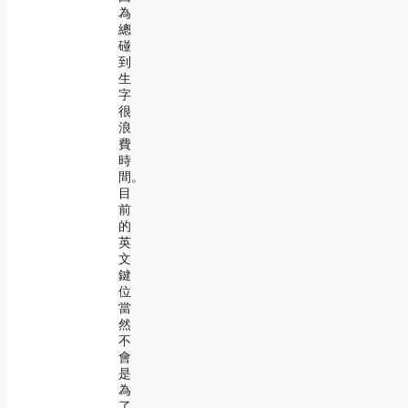
為
總
碰
到
生
字
很
浪
費
時
間。
目
前
的
英
文
鍵
位
當
然
不
會
是
為
了