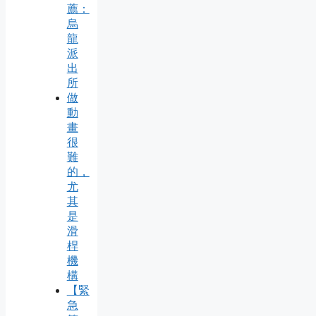
薦：
烏
龍
派
出
所
做
動
畫
很
難
的，
尤
其
是
滑
桿
機
構
【緊
急