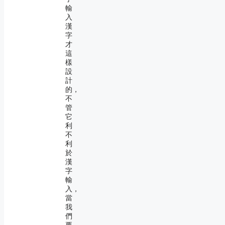
輸
入
漢
字
才
這
樣
設
計
的，
不
管
它
利
不
利
於
漢
字
輸
入，
當
我
們