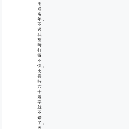
用
過
兩
年，
不
過
我
當
時
打
得
不
快，
比
賽
時
六
十
幾
字
就
不
錯
了，
因