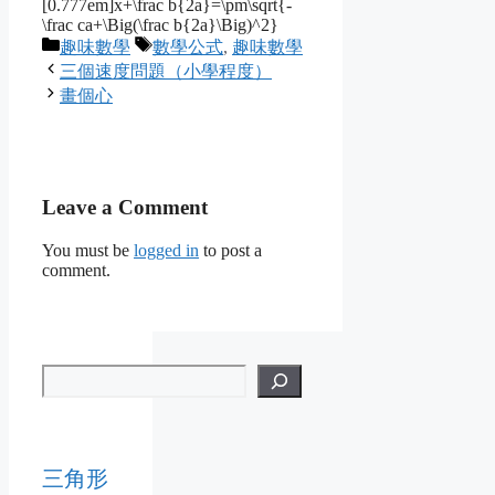
[0.777em]x+\frac b{2a}=\pm\sqrt{-
\frac ca+\Big(\frac b{2a}\Big)^2}
Categories
Tags
趣味數學
數學公式
,
趣味數學
三個速度問題（小學程度）
畫個心
Leave a Comment
You must be
logged in
to post a
comment.
三角形