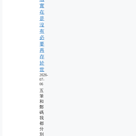
實
在
是
沒
有
必
要
再
存
於
世
2026-
07-
06
五
筆
和
鄭
碼
我
都
分
別