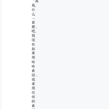
「為
爲、
什
么
―
甚
麼」
吧。
我
現
在
如
果
用
哈
哈
倉
頡，
或
者
用
任
何
的
倉