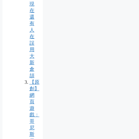
現
在
還
有
人
在
誤
用
大
新
倉
頡
【原
創】
網
頁
遊
戲：
哥
尼
斯