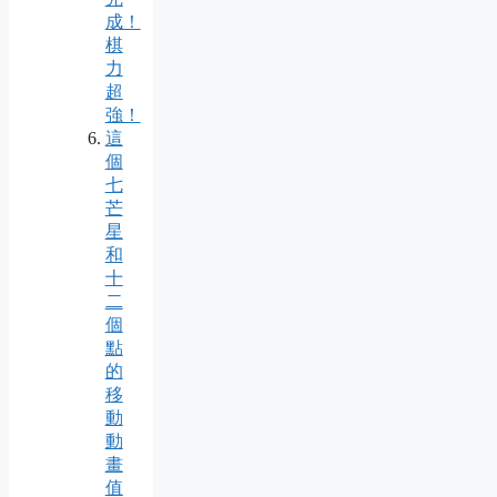
成！
棋
力
超
強！
這
個
七
芒
星
和
十
二
個
點
的
移
動
動
畫
值