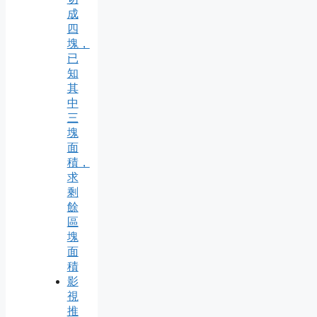
成
四
塊，
已
知
其
中
三
塊
面
積，
求
剩
餘
區
塊
面
積
影
視
推