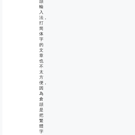
頡
輸
入
法，
打
简
体
字
的
文
章
也
不
太
方
便，
因
為
倉
頡
是
把
繁
體
字