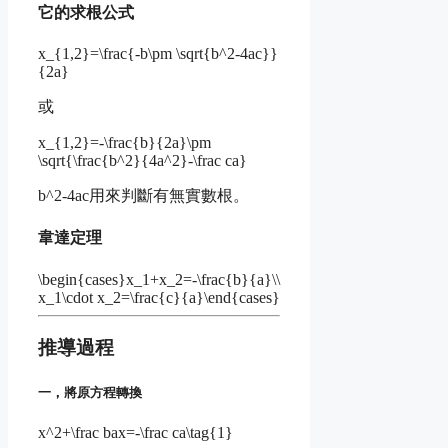
它的求根公式
x_{1,2}=\frac{-b\pm \sqrt{b^2-4ac}}
{2a}
或
x_{1,2}=-\frac{b}{2a}\pm
\sqrt{\frac{b^2}{4a^2}-\frac ca}
b^2-4ac
用來判斷有無實數根。
韋達定理
\begin{cases}x_1+x_2=-\frac{b}{a}\\
x_1\cdot x_2=\frac{c}{a}\end{cases}
推導過程
一，將原方程轉換
x^2+\frac bax=-\frac ca\tag{1}