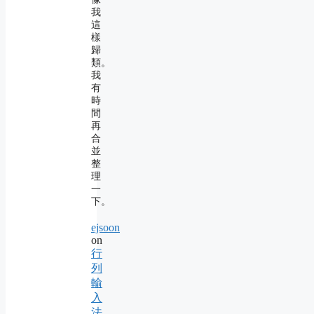
我
這
樣
歸
類。
我
有
時
間
再
合
並
整
理
一
下。
ejsoon
on
行
列
輸
入
法