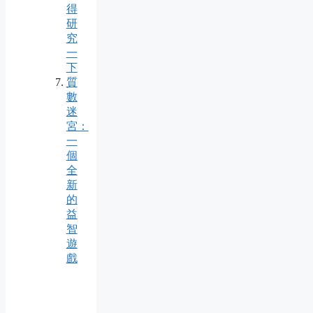
得
研
究
一
下
質
數
迷
宮：
一
個
全
新
的
益
智
遊
戲