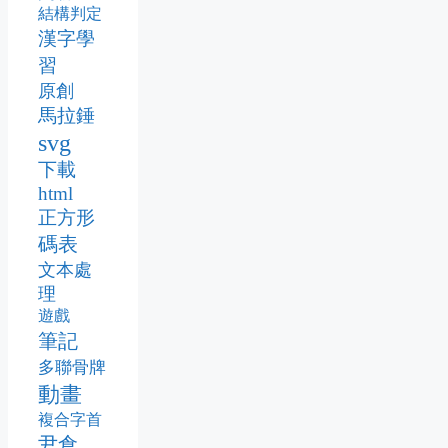
結構判定
漢字學
習
原創
馬拉錘
svg
下載
html
正方形
碼表
文本處
理
遊戲
筆記
多聯骨牌
動畫
複合字首
尹倉