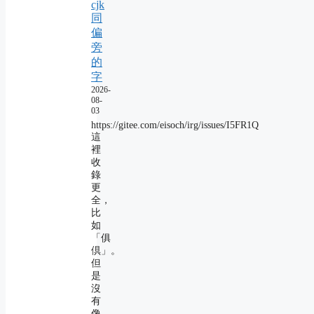
cjk
同
偏
旁
的
字
2026-
08-
03
https://gitee.com/eisoch/irg/issues/I5FR1Q
這
裡
收
錄
更
全，
比
如
「俱
倶」。
但
是
沒
有
像