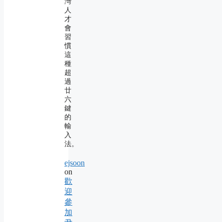
灣
人
才
會
習
慣
這
種
超
過
廿
六
鍵
的
輸
入
法。
ejsoon
on
歡
迎
參
加