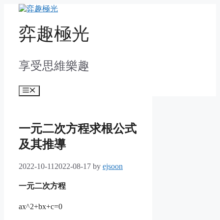
Skip
to
content
弈趣極光
享受思維樂趣
Menu
一元二次方程求根公式
及其推導
2022-10-11
2022-08-17
by
ejsoon
一元二次方程
ax^2+bx+c=0