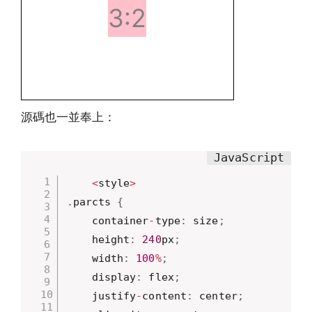
3:2
源碼也一並奉上：
<
style
>
.
parcts 
{
	container
-
type
:
 size
;
	height
:
240
px
;
	width
:
100
%
;
	display
:
 flex
;
	justify
-
content
:
 center
;