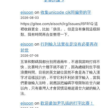
更多評論 >
ejsoon
on
收集unicode cjk同偏旁的字
2026-08-03
https://gitee.com/eisoch/irg/issues/I5FR1Q 這
裡收錄更全，比如「俱倶」。但是沒有像我這樣歸
類。我有時間再合並整理一下。
ejsoon
on
行列輸入法實在是沒有必要再存
於世
2026-07-06
五筆和鄭碼我都分別用過兩年，不過我當時打得不
快，比賽時六十幾字就不錯了，因為總碰到生字很
浪費時間。目前的英文鍵位當然不會是為了輸入漢
字才這樣設計的，不管它利不利於漢字輸入，當我
們要做輸入法時，就應該把編碼字母限制在廿六鍵
以內，只有臺灣人才會習慣這種超過廿六鍵的輸入
法。
ejsoon
on
歡迎參加尹卂搞的打字比賽！