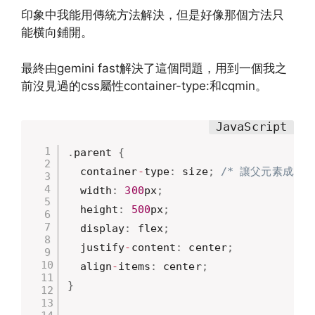
印象中我能用傳統方法解決，但是好像那個方法只
能横向鋪開。
最終由gemini fast解決了這個問題，用到
一個我之
前沒見過的css屬性container-type:和cqmin。
.
parent 
{
  container
-
type
:
 size
;
/* 讓父元素成為計
  width
:
300
px
;
  height
:
500
px
;
  display
:
 flex
;
  justify
-
content
:
 center
;
  align
-
items
:
 center
;
}