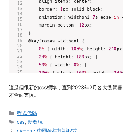
	align
-
items
:
 center
;
	border
:
1
px solid black
;
	animation
:
 widthani 
7
s ease
-
in
-
out
	margin
-
bottom
:
12
px
;
}
@keyframes widthani 
{
0
%
{
 width
:
100
%
;
 height
:
240
px
;
}
24
%
{
 height
:
180
px
;
}
50
%
{
 width
:
0
%
;
}
100
%
{
 width
:
100
%
;
 height
:
240
px
;
}
這是個很新的css標準，直到2023年2月各大瀏覽器
.
child 
{
才全面支援。
	display
:
 flex
;
	justify
-
content
:
 center
;
Categories
	align
-
items
:
 center
;
程式代碼
Tags
	font
-
size
:
36
px
;
css
,
新發現
	background
:
 grey
;