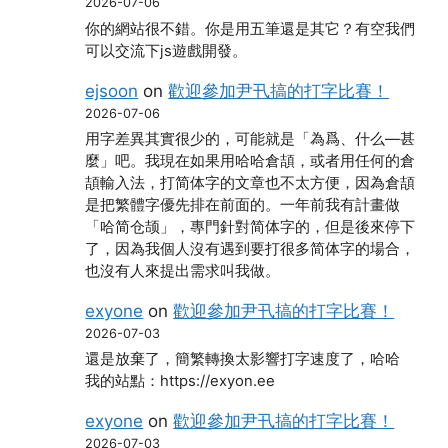
2026-07-06
你的網站很不錯。你是用五筆還是其它？有空我們
可以交流下js遊戲開發。
ejsoon
on
歡迎參加尹卂搞的打字比賽！
2026-07-06
用字差異其實很少的，可能就是「為爲、什么―甚
麼」吧。我現在如果用哈哈倉頡，或者用任何的倉
頡輸入法，打简体字的文章也不太方便，因為倉頡
是把繁體字優先排在前面的。一年前我有計畫做
「哈简仓颉」，專門針對简体字的，但是後來停下
了，因為我個人沒有遇到要打很多简体字的場合，
也沒有人來提出需求叫我做。
exyone
on
歡迎參加尹卂搞的打字比賽！
2026-07-03
還是放棄了，簡繁轉換太影響打字速度了，哈哈
我的站點：https://exyon.ee
exyone
on
歡迎參加尹卂搞的打字比賽！