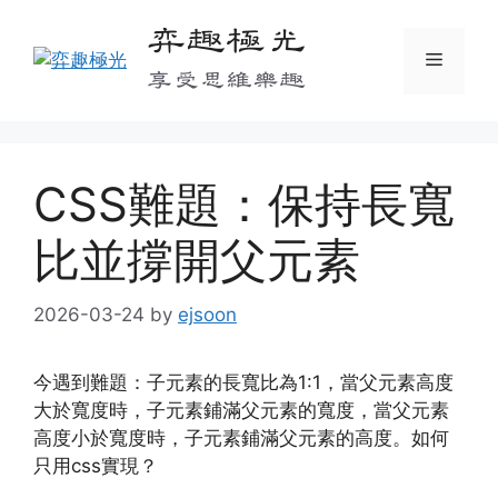
Skip
弈趣極光
to
Menu
content
享受思維樂趣
CSS難題：保持長寬
比並撐開父元素
2026-03-24
by
ejsoon
今遇到難題：子元素的長寬比為1:1，當父元素高度
大於寬度時，子元素鋪滿父元素的寬度，當父元素
高度小於寬度時，子元素鋪滿父元素的高度。如何
只用css實現？