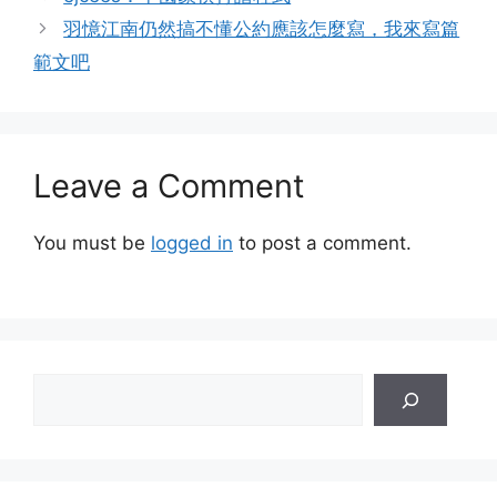
ejcees：中國象棋打譜程式
}
羽憶江南仍然搞不懂公約應該怎麼寫，我來寫篇
.
child1 
{
範文吧
	height
:
min
(
100
cqh
,
calc
(
100
cqw 
*
	width
:
min
(
100
cqw
,
calc
(
100
cqh 
*
2
}
.
child2 
{
Leave a Comment
	height
:
min
(
100
cqh
,
calc
(
100
cqw 
*
	width
:
min
(
100
cqw
,
calc
(
100
cqh 
*
2
You must be
logged in
to post a comment.
}
<
/
style
>
<
div 
class
=
"parcts"
>
<
div 
class
=
"child child1"
>
1
:
2
<
<
/
div
>
<
div 
class
=
"parcts"
>
<
div 
class
=
"child child2"
>
3
:
2
<
<
/
div
>