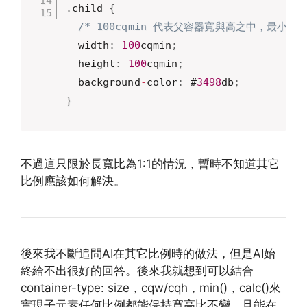
.
child 
{
/* 100cqmin 代表父容器寬與高之中，最小的那
  width
:
100
cqmin
;
  height
:
100
cqmin
;
  background
-
color
:
 #
3498
db
;
}
不過這只限於長寬比為1:1的情況，暫時不知道其它
比例應該如何解決。
後來我不斷追問AI在其它比例時的做法，但是AI始
終給不出很好的回答。後來我就想到可以結合
container-type: size，cqw/cqh，min()，calc()來
實現子元素任何比例都能保持寬高比不變，且能在