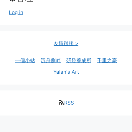
管理
Log in
友情鏈接 >
一個小站
沉舟側畔
研發養成所
千里之豪
Yalan's Art
RSS