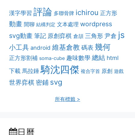
評論
ichirou
漢字學習
正方形
多聯骨牌
動畫
wordpress
閒聊
文本處理
結構判定
js
svg動畫
筆記
原創弈棋
三角形
尹倉
倉頡
幾何
維基倉教
小工具
碼表
android
總結
趣味數學
正方形割補
html
soma-cube
騎沈四傑
下載
馬拉錘
原創
複合字首
遊戲
svg
密鋪
世界弈棋
所有標籤 >
日曆