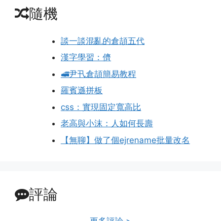
隨機
談一談混亂的倉頡五代
漢字學習：儕
🚅尹卂倉頡簡易教程
羅賓遜拼板
css：實現固定寬高比
老高與小沫：人如何長壽
【無聊】做了個ejrename批量改名
評論