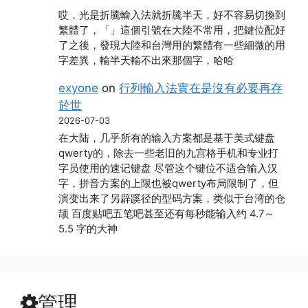
2026-07-03
哎，光是折騰輸入法就折騰半天，好不容易切換到
繁體了，「」這個引號在大陸不常用，把鍵位配好
了之後，發現大陸和台灣用的繁體有一些細微的用
字差異，輸半天輸不出來那個字，哈哈
exyone
on
行列輸入法實在是沒有必要再存
於世
2026-07-03
在大陆，几乎所有的输入方案都是基于美式键盘
qwerty的，除去一些老旧的九宫格手机和专业打
字员使用的速记键盘 尽管这个键位不适合输入汉
字，拼音方案的上限也被qwerty布局限制了，但
演变出来了另辟蹊径的型码方案，类似于台湾的仓
颉 百度贴吧五笔吧甚至还有每秒能输入约 4.7～
5.5 字的大神