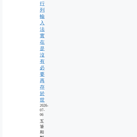
行
列
輸
入
法
實
在
是
沒
有
必
要
再
存
於
世
2026-
07-
06
五
筆
和