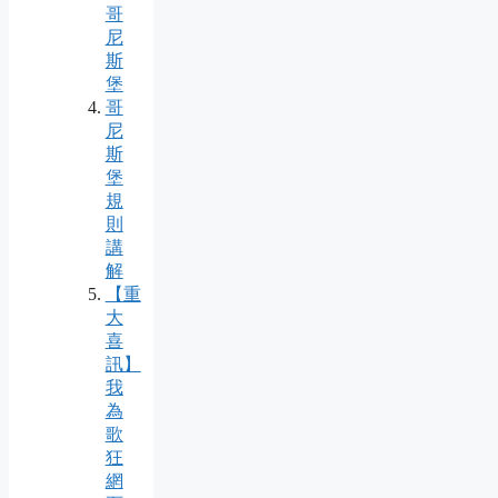
哥
尼
斯
堡
哥
尼
斯
堡
規
則
講
解
【重
大
喜
訊】
我
為
歌
狂
網