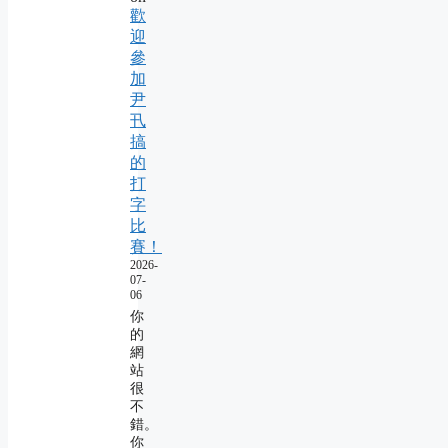
歡
迎
參
加
尹
卂
搞
的
打
字
比
賽！
2026-
07-
06
你
的
網
站
很
不
錯。
你