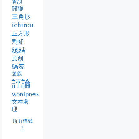
倉頡
閒聊
三角形
ichirou
正方形
割補
總結
原創
碼表
遊戲
評論
wordpress
文本處
理
所有標籤
>