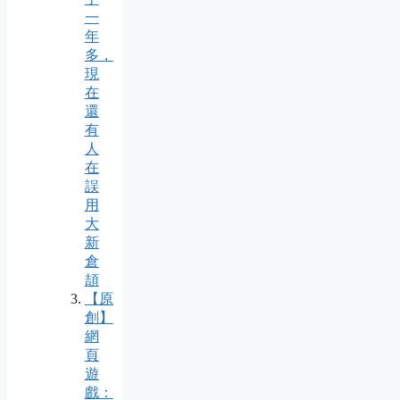
一
年
多，
現
在
還
有
人
在
誤
用
大
新
倉
頡
【原
創】
網
頁
遊
戲：