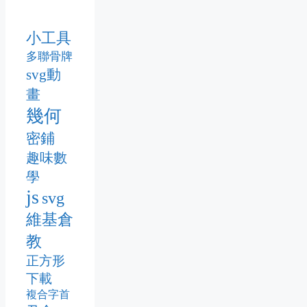
小工具
多聯骨牌
svg動
畫
幾何
密鋪
趣味數
學
js
svg
維基倉
教
正方形
下載
複合字首