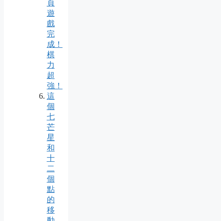
頁
遊
戲
完
成！
棋
力
超
強！
這
個
七
芒
星
和
十
二
個
點
的
移
動