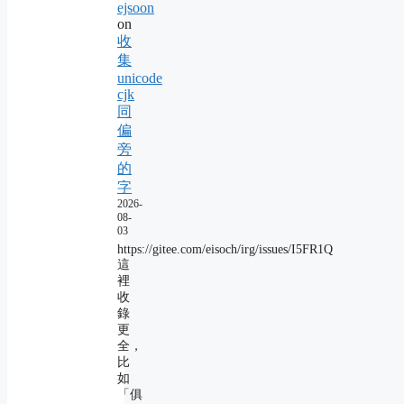
ejsoon
on
收
集
unicode
cjk
同
偏
旁
的
字
2026-
08-
03
https://gitee.com/eisoch/irg/issues/I5FR1Q
這
裡
收
錄
更
全，
比
如
「俱