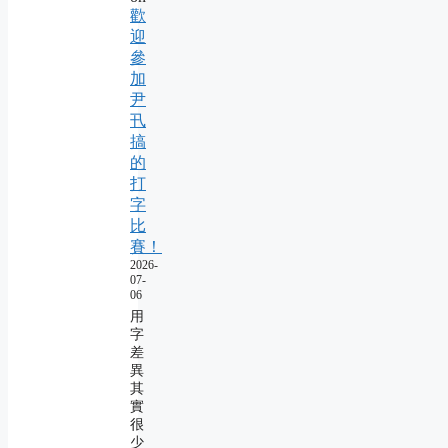
歡
迎
參
加
尹
卂
搞
的
打
字
比
賽！
2026-
07-
06
用
字
差
異
其
實
很
少