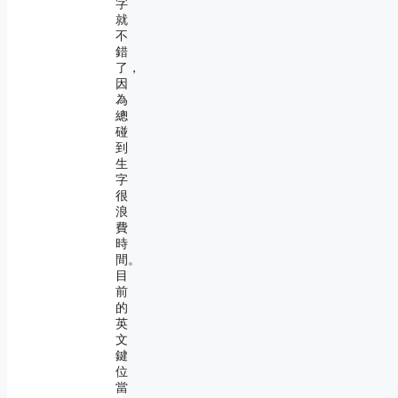
字
就
不
錯
了，
因
為
總
碰
到
生
字
很
浪
費
時
間。
目
前
的
英
文
鍵
位
當