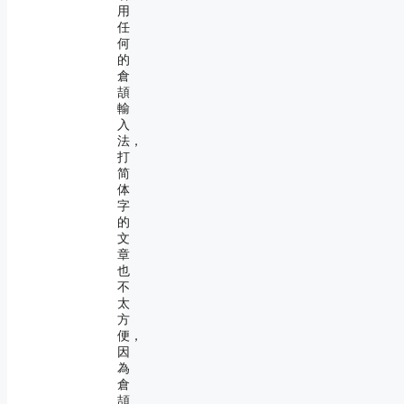
用
任
何
的
倉
頡
輸
入
法，
打
简
体
字
的
文
章
也
不
太
方
便，
因
為
倉
頡