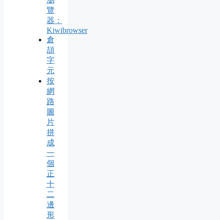
覽
器：
Kiwibrowser
倉
頡
字
元
按
網
路
圖
片
拼
成
一
個
正
十
二
邊
形