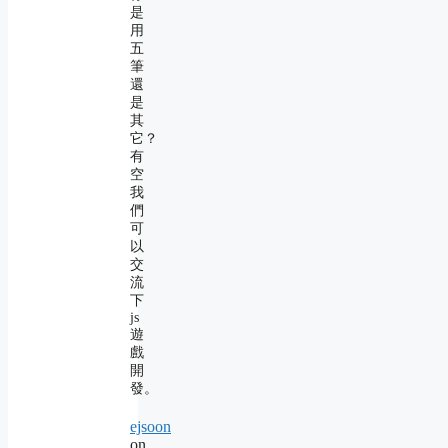
是
用
五
筆
還
是
其
它？
有
空
我
們
可
以
交
流
下
js
遊
戲
開
發。
ejsoon
on