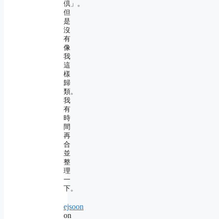
倶」。
但
是
沒
有
像
我
這
樣
歸
類。
我
有
時
間
再
合
並
整
理
一
下。
ejsoon
on