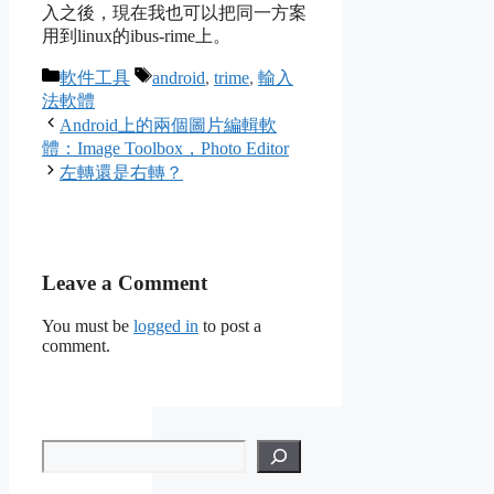
入之後，現在我也可以把同一方案
用到linux的ibus-rime上。
Categories
Tags
軟件工具
android
,
trime
,
輸入
法軟體
Android上的兩個圖片編輯軟
體：Image Toolbox，Photo Editor
左轉還是右轉？
Leave a Comment
You must be
logged in
to post a
comment.