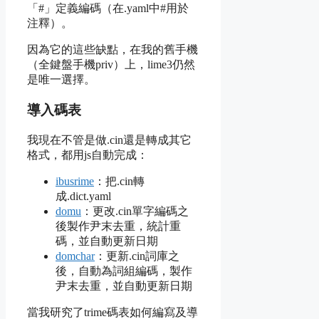
「#」定義編碼（在.yaml中#用於
注釋）。
因為它的這些缺點，在我的舊手機
（全鍵盤手機priv）上，lime3仍然
是唯一選擇。
導入碼表
我現在不管是做.cin還是轉成其它
格式，都用js自動完成：
ibusrime
：把.cin轉
成.dict.yaml
domu
：更改.cin單字編碼之
後製作尹末去重，統計重
碼，並自動更新日期
domchar
：更新.cin詞庫之
後，自動為詞組編碼，製作
尹末去重，並自動更新日期
當我研究了trime碼表如何編寫及導