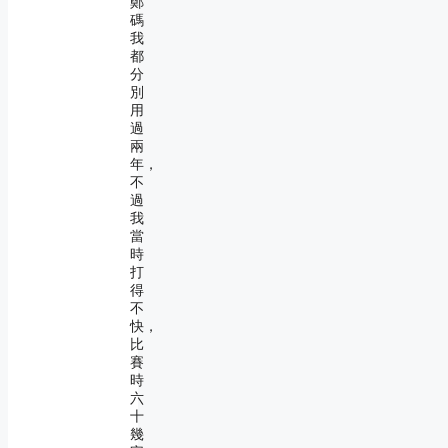
鄭
碼
我
都
分
別
用
過
兩
年，
不
過
我
當
時
打
得
不
快，
比
賽
時
六
十
幾