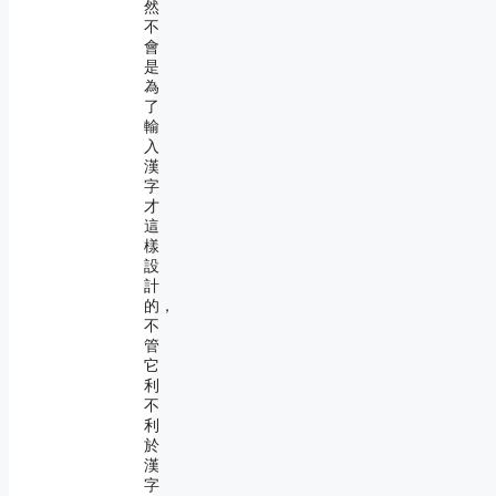
然
不
會
是
為
了
輸
入
漢
字
才
這
樣
設
計
的，
不
管
它
利
不
利
於
漢
字