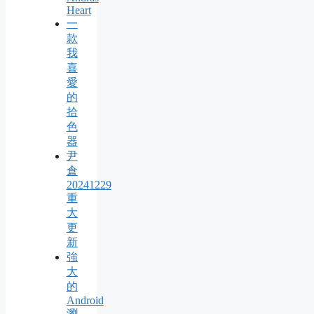
Heart
一
款
我
喜
愛
的
拾
色
器
尹
倉
20241229
重
大
更
新
強
大
的
Android
瀏