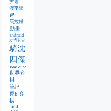
尹倉
漢字學
習
馬拉錘
動畫
android
結構判定
騎沈
四傑
soma-cube
世界弈
棋
筆記
原創弈
棋
html