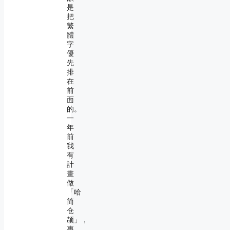
是
把
繁
體
字
優
先
排
在
前
面
的。
一
年
前
我
有
計
畫
做
「哈
简
仓
颉」，
專