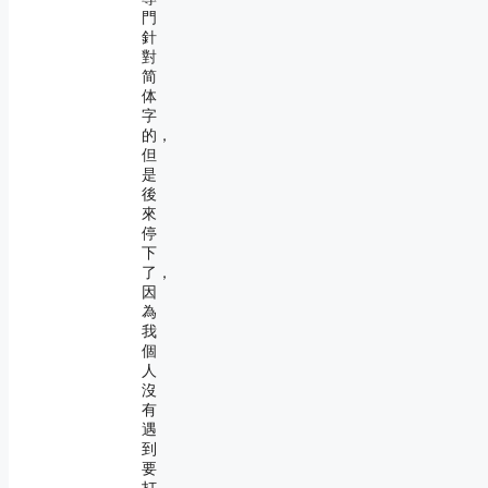
門
針
對
简
体
字
的，
但
是
後
來
停
下
了，
因
為
我
個
人
沒
有
遇
到
要