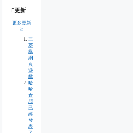
更新
更多更新
>
三
菱
棋
網
頁
遊
戲
哈
哈
倉
頡
已
經
發
表
了