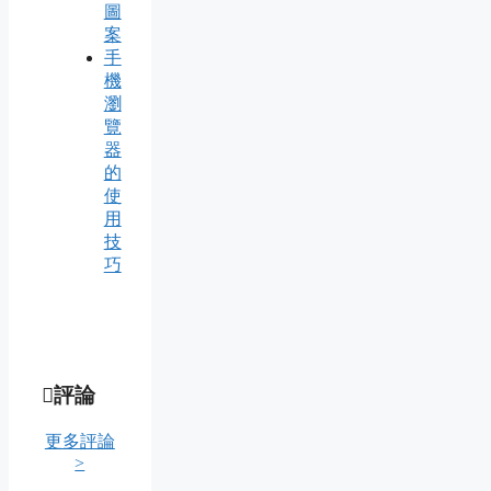
圖
案
手
機
瀏
覽
器
的
使
用
技
巧
評論
更多評論
>