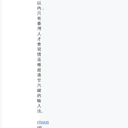
以
內，
只
有
臺
灣
人
才
會
習
慣
這
種
超
過
廿
六
鍵
的
輸
入
法。
ejsoon
on