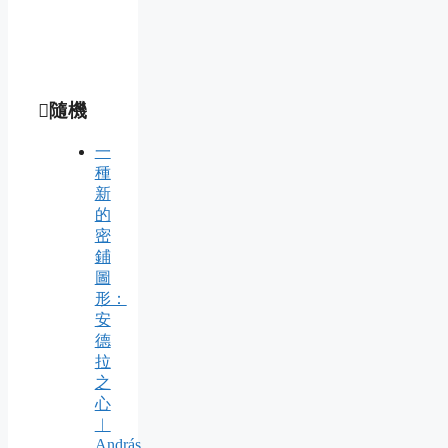
隨機
一
種
新
的
密
鋪
圖
形：
安
德
拉
之
心
︱
András