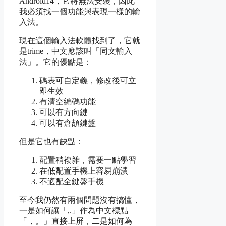
Android14，它將無法安裝，因此
我必須找一個功能與表現一樣的輸
入法。
現在這個輸入法軟體找到了，它就
是trime，中文應該叫「同文輸入
法」。它的優點是
：
碼表可自定義，修改後可立
即生效
有清空編碼功能
可以有方向鍵
可以有倉頡鍵盤
但是它也有缺點：
配置稍複雜，需要一點學習
在低配置手機上容易崩潰
不適配全鍵盤手機
至今我仍然有兩個問題沒有搞懂，
一是如何讓「,.」作為中文標點
「，。」直接上屏，二是如何為