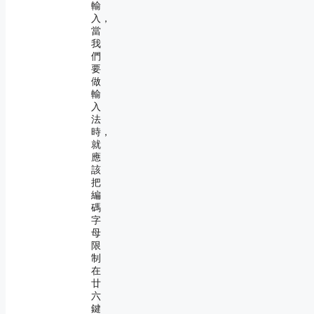
輸
入，
當
我
們
要
做
輸
入
法
時，
就
應
該
把
編
碼
字
母
限
制
在
廿
六
鍵