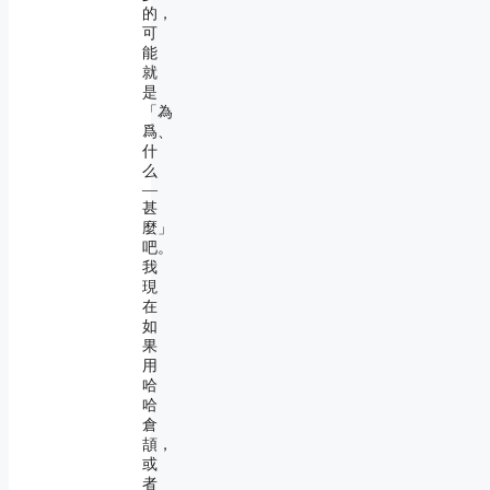
的，
可
能
就
是
「為
爲、
什
么
―
甚
麼」
吧。
我
現
在
如
果
用
哈
哈
倉
頡，
或
者