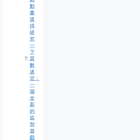
動
畫
值
得
研
究
一
下
質
數
迷
宮：
一
個
全
新
的
益
智
遊
戲