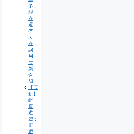
多，
現
在
還
有
人
在
誤
用
大
新
倉
頡
【原
創】
網
頁
遊
戲：
哥
尼