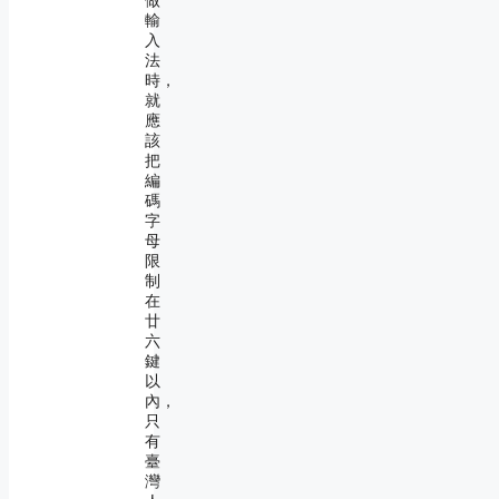
做
輸
入
法
時，
就
應
該
把
編
碼
字
母
限
制
在
廿
六
鍵
以
內，
只
有
臺
灣