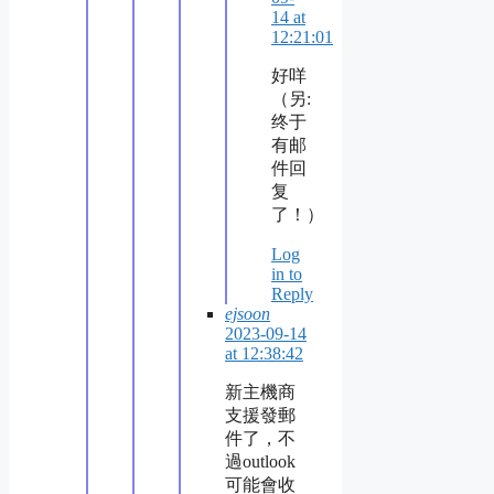
14 at
12:21:01
好咩
（另:
终于
有邮
件回
复
了！）
Log
in to
Reply
ejsoon
2023-09-14
at 12:38:42
新主機商
支援發郵
件了，不
過outlook
可能會收