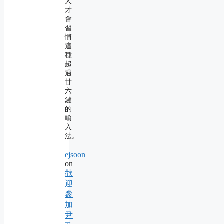
人
才
會
習
慣
這
種
超
過
廿
六
鍵
的
輸
入
法。
ejsoon
on
歡
迎
參
加
尹