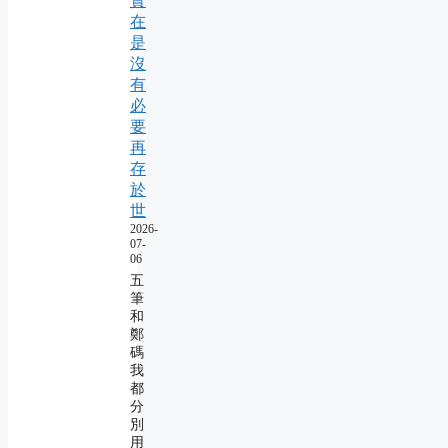
實
在
是
沒
有
必
要
再
存
於
世
2026-
07-
06
五
筆
和
鄭
碼
我
都
分
別
用