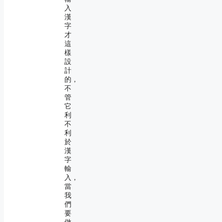
入
漢
字
才
這
樣
設
計
的，
不
管
它
利
不
利
於
漢
字
輸
入，
當
我
們
要