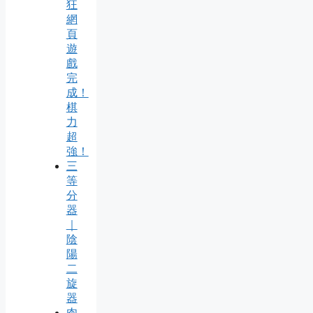
狂
網
頁
遊
戲
完
成！
棋
力
超
強！
三
等
分
器
｜
陰
陽
二
旋
器
肉