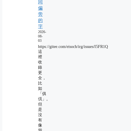
同
偏
旁
的
字
2026-
08-
03
https://gitee.com/eisoch/irg/issues/I5FR1Q
這
裡
收
錄
更
全，
比
如
「俱
倶」。
但
是
沒
有
像
我