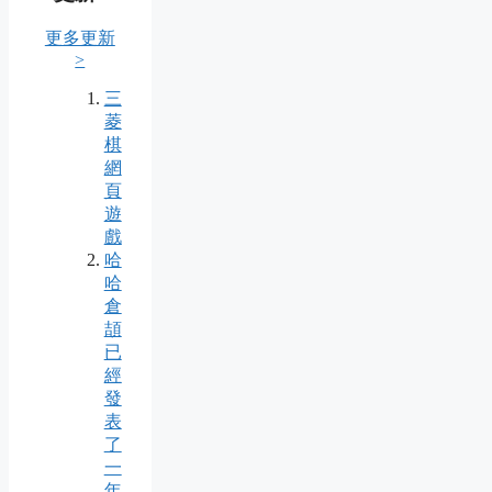
更多更新
>
三
菱
棋
網
頁
遊
戲
哈
哈
倉
頡
已
經
發
表
了
一
年