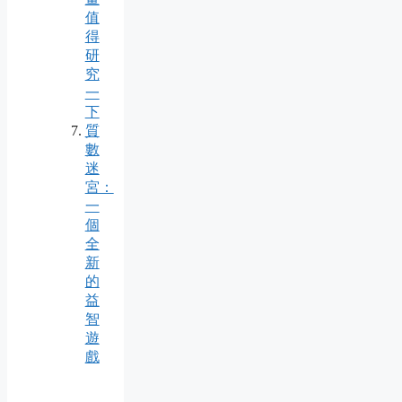
值
得
研
究
一
下
質
數
迷
宮：
一
個
全
新
的
益
智
遊
戲