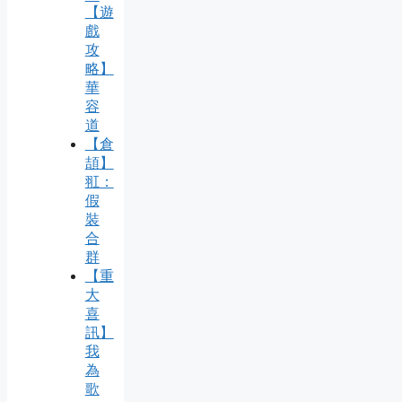
【遊
戲
攻
略】
華
容
道
【倉
頡】
羾：
假
裝
合
群
【重
大
喜
訊】
我
為
歌