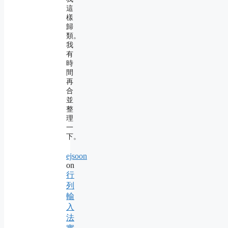
這
樣
歸
類。
我
有
時
間
再
合
並
整
理
一
下。
ejsoon
on
行
列
輸
入
法