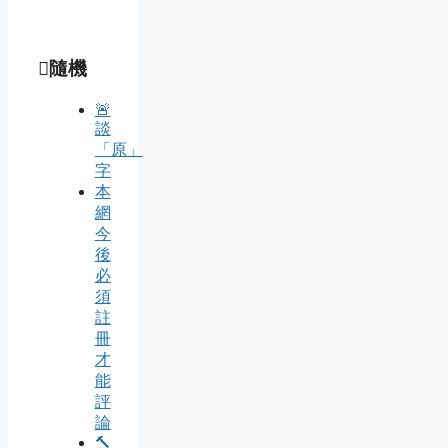
隨機
🚨
談
「原」
字
本
網
今
後
必
須
註
冊
才
能
評
論
🔨