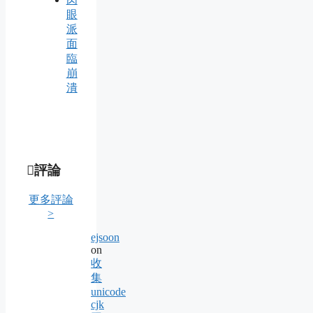
眼
派
面
臨
崩
潰
評論
更多評論
>
ejsoon
on
收
集
unicode
cjk