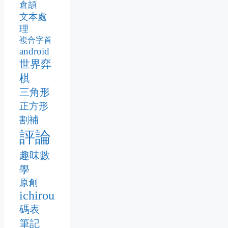
倉頡
文本處
理
複合字首
android
世界弈
棋
三角形
正方形
割補
評論
趣味數
學
原創
ichirou
碼表
筆記