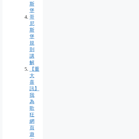
斯
堡
哥
尼
斯
堡
規
則
講
解
【重
大
喜
訊】
我
為
歌
狂
網
頁
遊