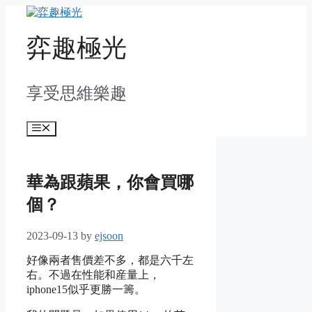
Skip
to
content
弈趣極光
享受思維樂趣
Menu
華為跟蘋果，你會買哪
個？
2023-09-13
by
ejsoon
好像兩者售價差不多，都是六千左
右。不過在性能和産量上，
iphone15似乎更勝一籌。