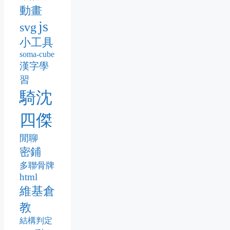
動畫
js
svg
小工具
soma-cube
漢字學
習
騎沈
四傑
閒聊
密鋪
多聯骨牌
html
維基倉
教
結構判定