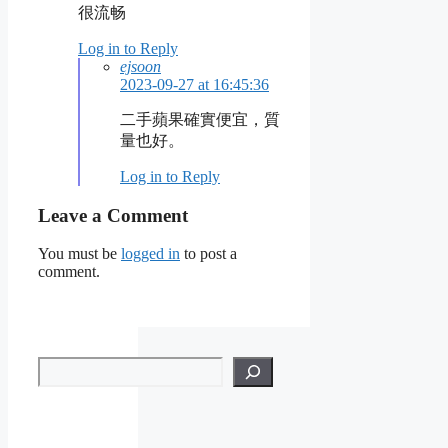
很流畅
Log in to Reply
ejsoon
2023-09-27 at 16:45:36
二手蘋果確實便宜，質
量也好。
Log in to Reply
Leave a Comment
You must be
logged in
to post a
comment.