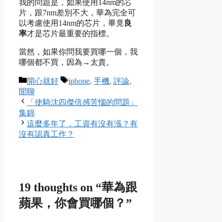
我的問題是，如果使用14nm的芯
片，跟7nm差別不大，華為完全可
以考慮使用14nm的芯片，畢竟
良
率
才是芯片最重要的指標。
當然，如果你問我要買哪一個，我
哪個都不買，因為→太貴。
Categories
Tags
開心就好
iphone
,
手機
,
評論
,
閒聊
「使騎沈四傑倍感苦惱的問題」
集錦
這麼多年了，工資有沒有漲？有
沒有認真工作？
19 thoughts on “華為跟
蘋果，你會買哪個？”