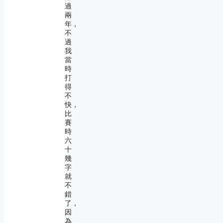
過
兩
年，
不
過
我
當
時
打
得
不
快，
比
賽
時
六
十
幾
字
就
不
錯
了，
因
為