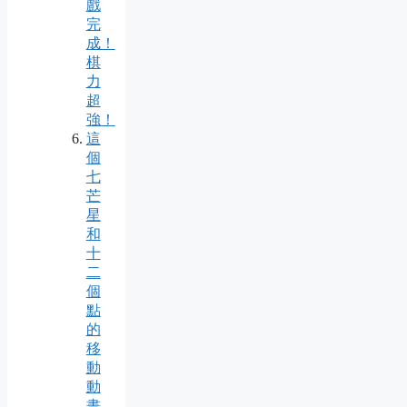
戲
完
成！
棋
力
超
強！
這
個
七
芒
星
和
十
二
個
點
的
移
動
動
畫