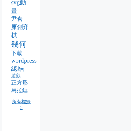
svg動
畫
尹倉
原創弈
棋
幾何
下載
wordpress
總結
遊戲
正方形
馬拉錘
所有標籤
>