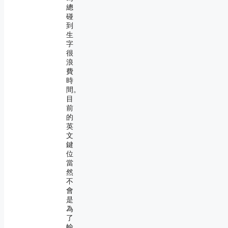
總
碰
到
生
字
很
浪
費
時
間。
目
前
的
英
文
鍵
位
當
然
不
會
是
為
了
輸